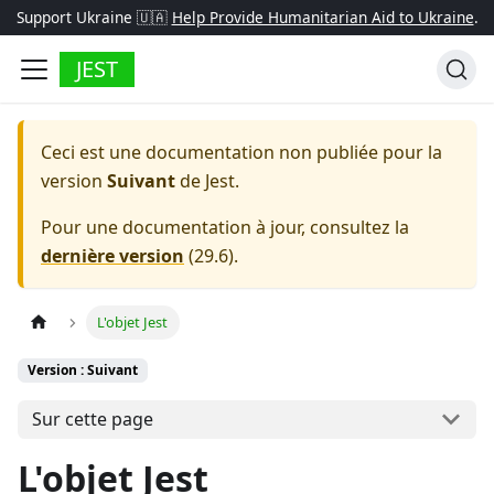
Support Ukraine 🇺🇦
Help Provide Humanitarian Aid to Ukraine
.
JEST
Ceci est une documentation non publiée pour la
version
Suivant
de
Jest
.
Pour une documentation à jour, consultez la
dernière version
(
29.6
).
L'objet Jest
Version : Suivant
Sur cette page
L'objet Jest