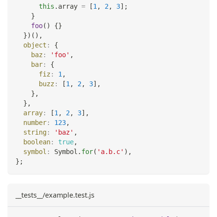
this
.
array
=
[
1
,
2
,
3
]
;
}
foo
(
)
{
}
}
)
(
)
,
object
:
{
baz
:
'foo'
,
bar
:
{
fiz
:
1
,
buzz
:
[
1
,
2
,
3
]
,
}
,
}
,
array
:
[
1
,
2
,
3
]
,
number
:
123
,
string
:
'baz'
,
boolean
:
true
,
symbol
:
Symbol
.
for
(
'a.b.c'
)
,
}
;
__tests__/example.test.js