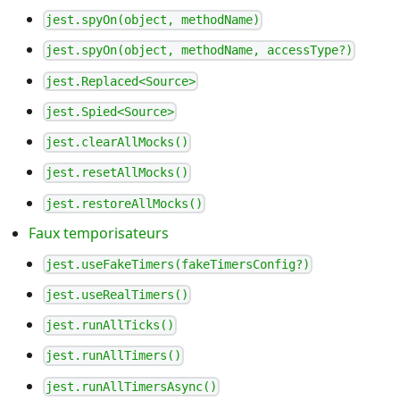
jest.spyOn(object, methodName)
jest.spyOn(object, methodName, accessType?)
jest.Replaced<Source>
jest.Spied<Source>
jest.clearAllMocks()
jest.resetAllMocks()
jest.restoreAllMocks()
Faux temporisateurs
jest.useFakeTimers(fakeTimersConfig?)
jest.useRealTimers()
jest.runAllTicks()
jest.runAllTimers()
jest.runAllTimersAsync()