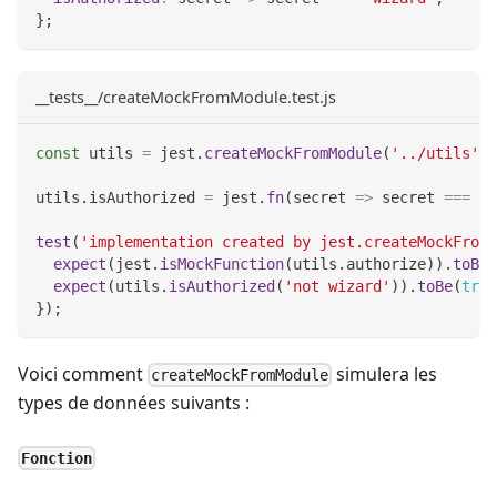
}
;
__tests__/createMockFromModule.test.js
const
 utils 
=
 jest
.
createMockFromModule
(
'../utils'
)
;
utils
.
isAuthorized
=
 jest
.
fn
(
secret
=>
 secret 
===
'n
test
(
'implementation created by jest.createMockFromM
expect
(
jest
.
isMockFunction
(
utils
.
authorize
)
)
.
toBe
(
expect
(
utils
.
isAuthorized
(
'not wizard'
)
)
.
toBe
(
true
}
)
;
Voici comment
simulera les
createMockFromModule
types de données suivants :
Fonction