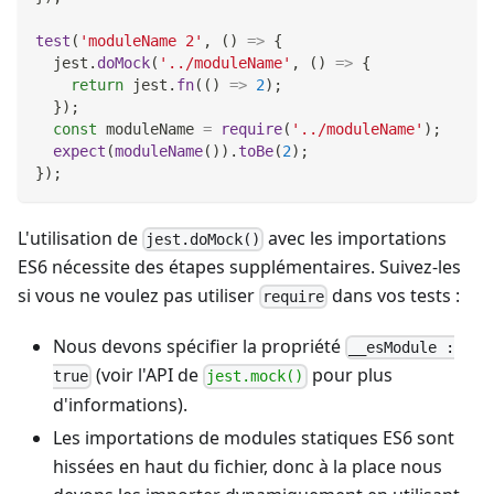
test
(
'moduleName 2'
,
(
)
=>
{
  jest
.
doMock
(
'../moduleName'
,
(
)
=>
{
return
 jest
.
fn
(
(
)
=>
2
)
;
}
)
;
const
 moduleName 
=
require
(
'../moduleName'
)
;
expect
(
moduleName
(
)
)
.
toBe
(
2
)
;
}
)
;
L'utilisation de
avec les importations
jest.doMock()
ES6 nécessite des étapes supplémentaires. Suivez-les
si vous ne voulez pas utiliser
dans vos tests :
require
Nous devons spécifier la propriété
__esModule :
(voir l'API de
pour plus
true
jest.mock()
d'informations).
Les importations de modules statiques ES6 sont
hissées en haut du fichier, donc à la place nous