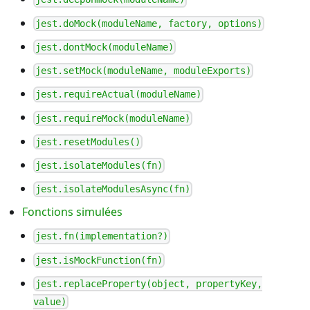
jest.doMock(moduleName, factory, options)
jest.dontMock(moduleName)
jest.setMock(moduleName, moduleExports)
jest.requireActual(moduleName)
jest.requireMock(moduleName)
jest.resetModules()
jest.isolateModules(fn)
jest.isolateModulesAsync(fn)
Fonctions simulées
jest.fn(implementation?)
jest.isMockFunction(fn)
jest.replaceProperty(object, propertyKey,
value)