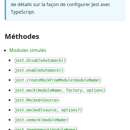
de détails sur la façon de configurer Jest avec
TypeScript.
Méthodes
Modules simulés
jest.disableAutomock()
jest.enableAutomock()
jest.createMockFromModule(moduleName)
jest.mock(moduleName, factory, options)
jest.Mocked<Source>
jest.mocked(source, options?)
jest.unmock(moduleName)
jest.deepUnmock(moduleName)