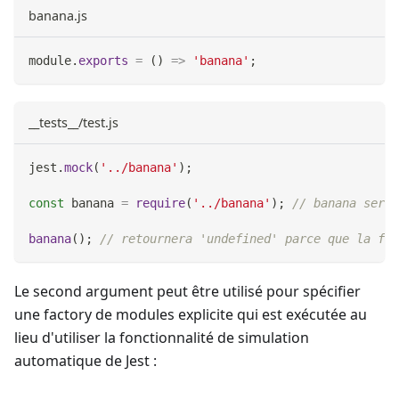
banana.js
module
.
exports
=
(
)
=>
'banana'
;
__tests__/test.js
jest
.
mock
(
'../banana'
)
;
const
 banana 
=
require
(
'../banana'
)
;
// banana sera 
banana
(
)
;
// retournera 'undefined' parce que la fon
Le second argument peut être utilisé pour spécifier
une factory de modules explicite qui est exécutée au
lieu d'utiliser la fonctionnalité de simulation
automatique de Jest :