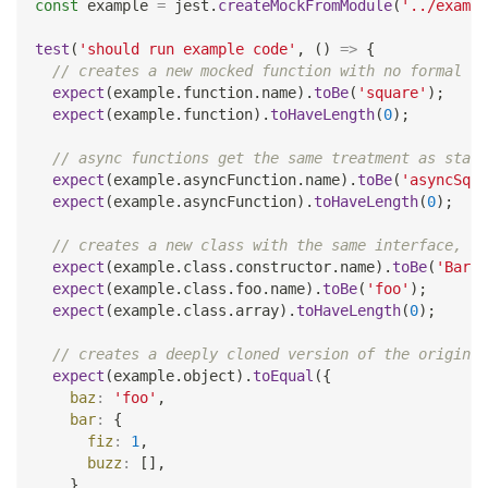
const
 example 
=
 jest
.
createMockFromModule
(
'../exampl
test
(
'should run example code'
,
(
)
=>
{
// creates a new mocked function with no formal ar
expect
(
example
.
function
.
name
)
.
toBe
(
'square'
)
;
expect
(
example
.
function
)
.
toHaveLength
(
0
)
;
// async functions get the same treatment as stand
expect
(
example
.
asyncFunction
.
name
)
.
toBe
(
'asyncSqua
expect
(
example
.
asyncFunction
)
.
toHaveLength
(
0
)
;
// creates a new class with the same interface, me
expect
(
example
.
class
.
constructor
.
name
)
.
toBe
(
'Bar'
)
expect
(
example
.
class
.
foo
.
name
)
.
toBe
(
'foo'
)
;
expect
(
example
.
class
.
array
)
.
toHaveLength
(
0
)
;
// creates a deeply cloned version of the original
expect
(
example
.
object
)
.
toEqual
(
{
baz
:
'foo'
,
bar
:
{
fiz
:
1
,
buzz
:
[
]
,
}
,