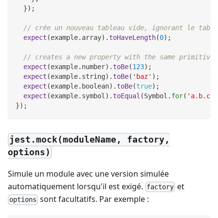
}
)
;
// crée un nouveau tableau vide, ignorant le table
expect
(
example
.
array
)
.
toHaveLength
(
0
)
;
// creates a new property with the same primitive 
expect
(
example
.
number
)
.
toBe
(
123
)
;
expect
(
example
.
string
)
.
toBe
(
'baz'
)
;
expect
(
example
.
boolean
)
.
toBe
(
true
)
;
expect
(
example
.
symbol
)
.
toEqual
(
Symbol
.
for
(
'a.b.c'
)
}
)
;
jest.mock(moduleName, factory,
options)
Simule un module avec une version simulée
automatiquement lorsqu'il est exigé.
et
factory
sont facultatifs. Par exemple :
options