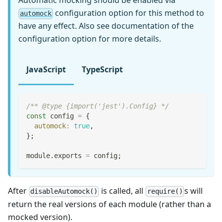
Automatic mocking should be enabled via
configuration option for this method to
automock
have any effect. Also see documentation of the
configuration option for more details.
JavaScript
TypeScript
/** @type {import('jest').Config} */
const
 config 
=
{
automock
:
true
,
}
;
module
.
exports
=
 config
;
After
is called, all
s will
disableAutomock()
require()
return the real versions of each module (rather than a
mocked version).