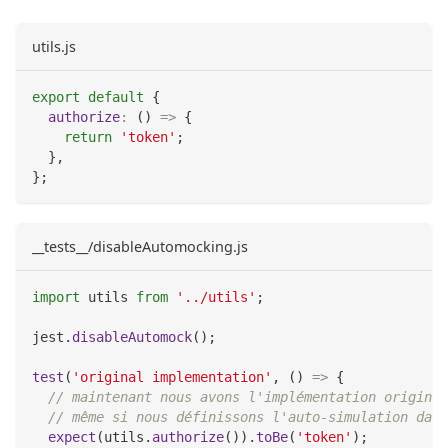
utils.js
export
default
{
authorize
:
(
)
=>
{
return
'token'
;
}
,
}
;
__tests__/disableAutomocking.js
import
utils
from
'../utils'
;
jest
.
disableAutomock
(
)
;
test
(
'original implementation'
,
(
)
=>
{
// maintenant nous avons l'implémentation original
// même si nous définissons l'auto-simulation dans
expect
(
utils
.
authorize
(
)
)
.
toBe
(
'token'
)
;