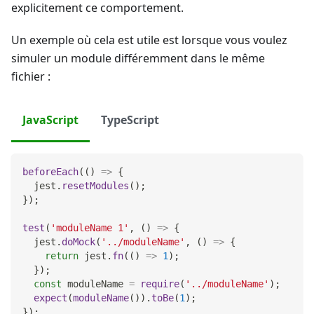
explicitement ce comportement.
Un exemple où cela est utile est lorsque vous voulez
simuler un module différemment dans le même
fichier :
JavaScript
TypeScript
beforeEach
(
(
)
=>
{
  jest
.
resetModules
(
)
;
}
)
;
test
(
'moduleName 1'
,
(
)
=>
{
  jest
.
doMock
(
'../moduleName'
,
(
)
=>
{
return
 jest
.
fn
(
(
)
=>
1
)
;
}
)
;
const
 moduleName 
=
require
(
'../moduleName'
)
;
expect
(
moduleName
(
)
)
.
toBe
(
1
)
;
}
)
;