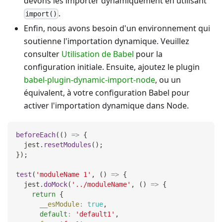
devons les importer dynamiquement en utilisant
.
import()
Enfin, nous avons besoin d'un environnement qui
soutienne l'importation dynamique. Veuillez
consulter
Utilisation de Babel
pour la
configuration initiale. Ensuite, ajoutez le plugin
babel-plugin-dynamic-import-node
, ou un
équivalent, à votre configuration Babel pour
activer l'importation dynamique dans Node.
beforeEach
(
(
)
=>
{
  jest
.
resetModules
(
)
;
}
)
;
test
(
'moduleName 1'
,
(
)
=>
{
  jest
.
doMock
(
'../moduleName'
,
(
)
=>
{
return
{
__esModule
:
true
,
default
:
'default1'
,