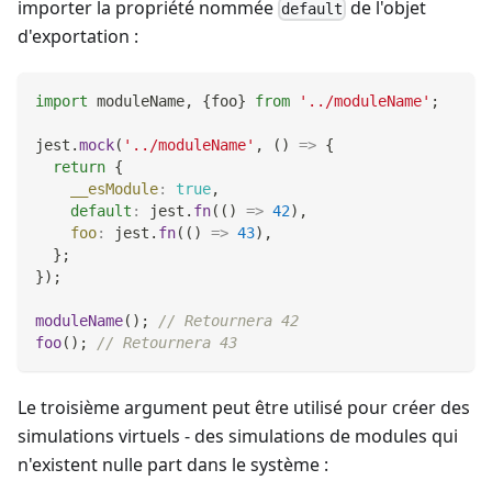
importer la propriété nommée
de l'objet
default
d'exportation :
import
moduleName
,
{
foo
}
from
'../moduleName'
;
jest
.
mock
(
'../moduleName'
,
(
)
=>
{
return
{
__esModule
:
true
,
default
:
 jest
.
fn
(
(
)
=>
42
)
,
foo
:
 jest
.
fn
(
(
)
=>
43
)
,
}
;
}
)
;
moduleName
(
)
;
// Retournera 42
foo
(
)
;
// Retournera 43
Le troisième argument peut être utilisé pour créer des
simulations virtuels - des simulations de modules qui
n'existent nulle part dans le système :