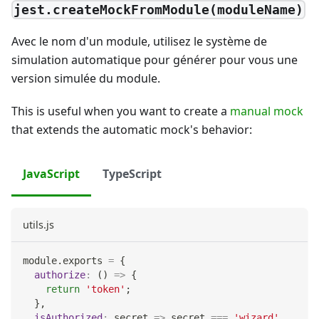
jest.createMockFromModule(moduleName)
Avec le nom d'un module, utilisez le système de
simulation automatique pour générer pour vous une
version simulée du module.
This is useful when you want to create a
manual mock
that extends the automatic mock's behavior:
JavaScript
TypeScript
utils.js
module
.
exports
=
{
authorize
:
(
)
=>
{
return
'token'
;
}
,
isAuthorized
:
secret
=>
 secret 
===
'wizard'
,