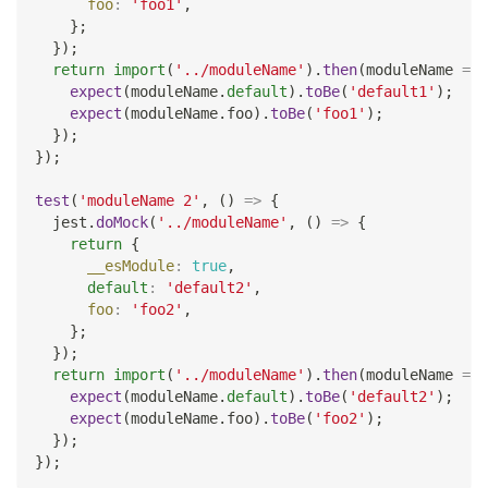
foo
:
'foo1'
,
}
;
}
)
;
return
import
(
'../moduleName'
)
.
then
(
moduleName
=>
expect
(
moduleName
.
default
)
.
toBe
(
'default1'
)
;
expect
(
moduleName
.
foo
)
.
toBe
(
'foo1'
)
;
}
)
;
}
)
;
test
(
'moduleName 2'
,
(
)
=>
{
  jest
.
doMock
(
'../moduleName'
,
(
)
=>
{
return
{
__esModule
:
true
,
default
:
'default2'
,
foo
:
'foo2'
,
}
;
}
)
;
return
import
(
'../moduleName'
)
.
then
(
moduleName
=>
expect
(
moduleName
.
default
)
.
toBe
(
'default2'
)
;
expect
(
moduleName
.
foo
)
.
toBe
(
'foo2'
)
;
}
)
;
}
)
;