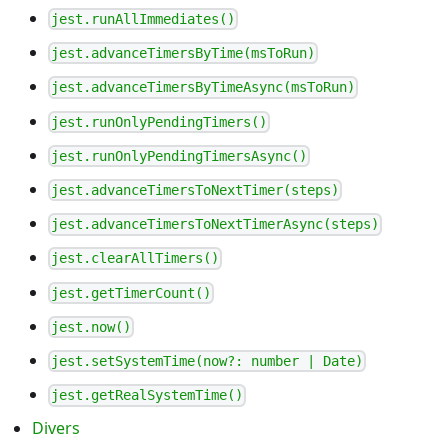
jest.runAllImmediates()
jest.advanceTimersByTime(msToRun)
jest.advanceTimersByTimeAsync(msToRun)
jest.runOnlyPendingTimers()
jest.runOnlyPendingTimersAsync()
jest.advanceTimersToNextTimer(steps)
jest.advanceTimersToNextTimerAsync(steps)
jest.clearAllTimers()
jest.getTimerCount()
jest.now()
jest.setSystemTime(now?: number | Date)
jest.getRealSystemTime()
Divers