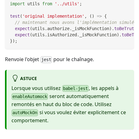
import
utils
from
'../utils'
;
test
(
'original implementation'
,
(
)
=>
{
// maintenant nous avons l'implémentation simulée,
expect
(
utils
.
authorize
.
_isMockFunction
)
.
toBeTruthy
expect
(
utils
.
isAuthorized
.
_isMockFunction
)
.
toBeTru
}
)
;
Renvoie l'objet
pour le chaînage.
jest
ASTUCE
Lorsque vous utilisez
, les appels à
babel-jest
seront automatiquement
enableAutomock
remontés en haut du bloc de code. Utilisez
si vous voulez éviter explicitement ce
autoMockOn
comportement.