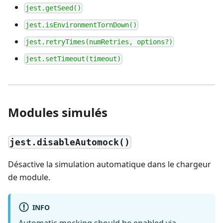
jest.getSeed()
jest.isEnvironmentTornDown()
jest.retryTimes(numRetries, options?)
jest.setTimeout(timeout)
Modules simulés
jest.disableAutomock()
Désactive la simulation automatique dans le chargeur
de module.
INFO