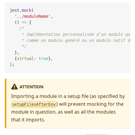
jest
.
mock
(
'../moduleName'
,
(
)
=>
{
/*
     * Implémentation personnalisée d'un module qui 
     * comme un module généré ou un module natif dan
     */
}
,
{
virtual
:
true
}
,
)
;
ATTENTION
Importing a module in a setup file (as specified by
) will prevent mocking for the
setupFilesAfterEnv
module in question, as well as all the modules
that it imports.