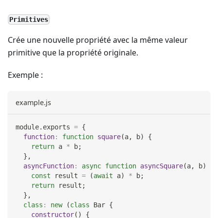
Primitives
Crée une nouvelle propriété avec la même valeur
primitive que la propriété originale.
Exemple :
example.js
module
.
exports
=
{
function
:
function
square
(
a
,
 b
)
{
return
 a 
*
 b
;
}
,
asyncFunction
:
async
function
asyncSquare
(
a
,
 b
)
{
const
 result 
=
(
await
 a
)
*
 b
;
return
 result
;
}
,
class
:
new
(
class
Bar
{
constructor
(
)
{