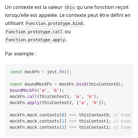
Un contexte est la valeur
qu'une fonction reçoit
this
lorsqu'elle est appelée. Le contexte peut être défini en
utilisant
,
Function.prototype.bind
ou
Function.prototype.call
.
Function.prototype.apply
Par exemple :
const
 mockFn 
=
 jest
.
fn
(
)
;
const
 boundMockFn 
=
 mockFn
.
bind
(
thisContext0
)
;
boundMockFn
(
'a'
,
'b'
)
;
mockFn
.
call
(
thisContext1
,
'a'
,
'b'
)
;
mockFn
.
apply
(
thisContext2
,
[
'a'
,
'b'
]
)
;
mockFn
.
mock
.
contexts
[
0
]
===
 thisContext0
;
// true
mockFn
.
mock
.
contexts
[
1
]
===
 thisContext1
;
// true
mockFn
.
mock
.
contexts
[
2
]
===
 thisContext2
;
// true