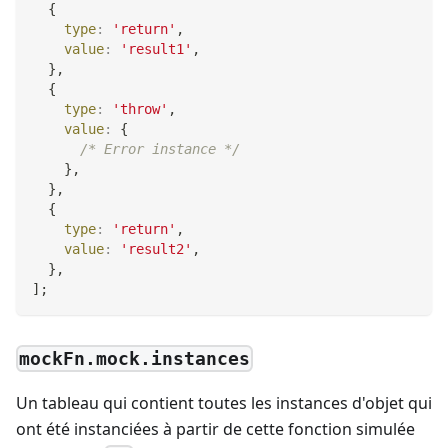
{
type
:
'return'
,
value
:
'result1'
,
}
,
{
type
:
'throw'
,
value
:
{
/* Error instance */
}
,
}
,
{
type
:
'return'
,
value
:
'result2'
,
}
,
]
;
mockFn.mock.instances
Un tableau qui contient toutes les instances d'objet qui
ont été instanciées à partir de cette fonction simulée