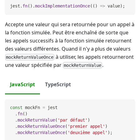
jest
.
fn
(
)
.
mockImplementationOnce
(
(
)
=>
 value
)
;
Accepte une valeur qui sera retournée pour un appel à
la fonction simulée. Peut être enchaîné de sorte que
les appels successifs à la fonction simulée retournent
des valeurs différentes. Quand il n'y a plus de valeurs
à utiliser, les appels retourneront
mockReturnValueOnce
une valeur spécifiée par
.
mockReturnValue
JavaScript
TypeScript
const
 mockFn 
=
 jest
.
fn
(
)
.
mockReturnValue
(
'par défaut'
)
.
mockReturnValueOnce
(
'premier appel'
)
.
mockReturnValueOnce
(
'deuxième appel'
)
;