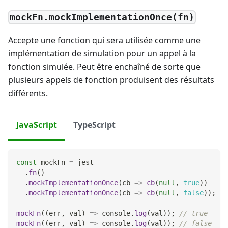
mockFn.mockImplementationOnce(fn)
Accepte une fonction qui sera utilisée comme une
implémentation de simulation pour un appel à la
fonction simulée. Peut être enchaîné de sorte que
plusieurs appels de fonction produisent des résultats
différents.
JavaScript
TypeScript
const
 mockFn 
=
 jest
.
fn
(
)
.
mockImplementationOnce
(
cb
=>
cb
(
null
,
true
)
)
.
mockImplementationOnce
(
cb
=>
cb
(
null
,
false
)
)
;
mockFn
(
(
err
,
 val
)
=>
console
.
log
(
val
)
)
;
// true
mockFn
(
(
err
,
 val
)
=>
console
.
log
(
val
)
)
;
// false