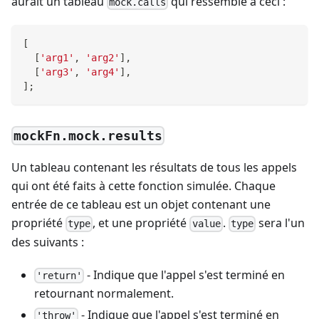
aurait un tableau
qui ressemble à ceci :
mock.calls
[
[
'arg1'
,
'arg2'
]
,
[
'arg3'
,
'arg4'
]
,
]
;
mockFn.mock.results
Un tableau contenant les résultats de tous les appels
qui ont été faits à cette fonction simulée. Chaque
entrée de ce tableau est un objet contenant une
propriété
, et une propriété
.
sera l'un
type
value
type
des suivants :
- Indique que l'appel s'est terminé en
'return'
retournant normalement.
- Indique que l'appel s'est terminé en
'throw'