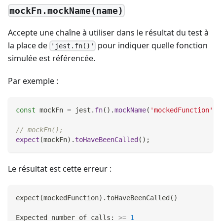
mockFn.mockName(name)
Accepte une chaîne à utiliser dans le résultat du test à
la place de
pour indiquer quelle fonction
'jest.fn()'
simulée est référencée.
Par exemple :
const
 mockFn 
=
 jest
.
fn
(
)
.
mockName
(
'mockedFunction'
)
;
// mockFn();
expect
(
mockFn
)
.
toHaveBeenCalled
(
)
;
Le résultat est cette erreur :
expect
(
mockedFunction
)
.toHaveBeenCalled
(
)
Expected number of calls: 
>=
1