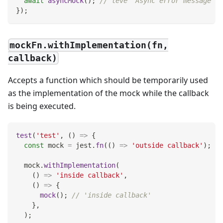
await
asyncMock
(
)
;
// lève 'Async error message'
}
)
;
mockFn.withImplementation(fn,
callback)
Accepts a function which should be temporarily used
as the implementation of the mock while the callback
is being executed.
test
(
'test'
,
(
)
=>
{
const
 mock 
=
 jest
.
fn
(
(
)
=>
'outside callback'
)
;
  mock
.
withImplementation
(
(
)
=>
'inside callback'
,
(
)
=>
{
mock
(
)
;
// 'inside callback'
}
,
)
;