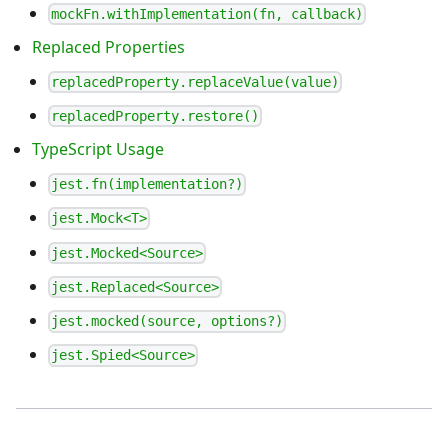
mockFn.withImplementation(fn, callback)
Replaced Properties
replacedProperty.replaceValue(value)
replacedProperty.restore()
TypeScript Usage
jest.fn(implementation?)
jest.Mock<T>
jest.Mocked<Source>
jest.Replaced<Source>
jest.mocked(source, options?)
jest.Spied<Source>