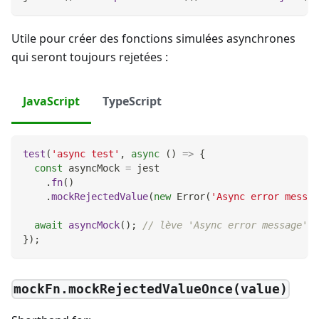
Utile pour créer des fonctions simulées asynchrones
qui seront toujours rejetées :
JavaScript
TypeScript
test
(
'async test'
,
async
(
)
=>
{
const
 asyncMock 
=
 jest
.
fn
(
)
.
mockRejectedValue
(
new
Error
(
'Async error messag
await
asyncMock
(
)
;
// lève 'Async error message'
}
)
;
mockFn.mockRejectedValueOnce(value)