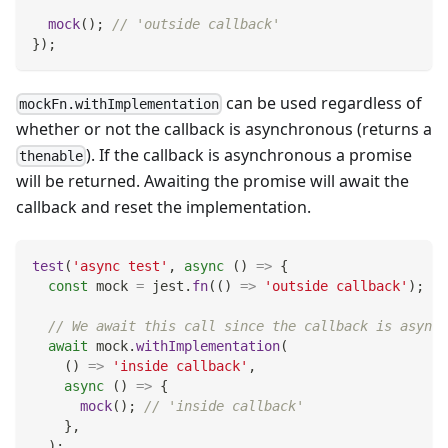
mock
(
)
;
// 'outside callback'
}
)
;
can be used regardless of
mockFn.withImplementation
whether or not the callback is asynchronous (returns a
). If the callback is asynchronous a promise
thenable
will be returned. Awaiting the promise will await the
callback and reset the implementation.
test
(
'async test'
,
async
(
)
=>
{
const
 mock 
=
 jest
.
fn
(
(
)
=>
'outside callback'
)
;
// We await this call since the callback is async
await
 mock
.
withImplementation
(
(
)
=>
'inside callback'
,
async
(
)
=>
{
mock
(
)
;
// 'inside callback'
}
,
)
;