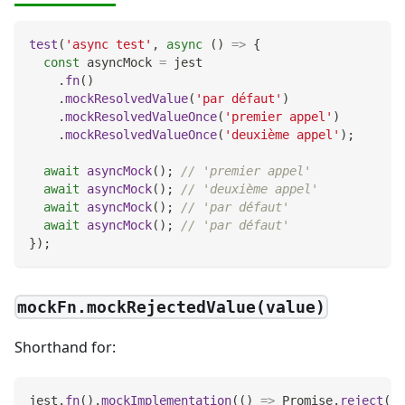
test
(
'async test'
,
async
(
)
=>
{
const
 asyncMock 
=
 jest
.
fn
(
)
.
mockResolvedValue
(
'par défaut'
)
.
mockResolvedValueOnce
(
'premier appel'
)
.
mockResolvedValueOnce
(
'deuxième appel'
)
;
await
asyncMock
(
)
;
// 'premier appel'
await
asyncMock
(
)
;
// 'deuxième appel'
await
asyncMock
(
)
;
// 'par défaut'
await
asyncMock
(
)
;
// 'par défaut'
}
)
;
mockFn.mockRejectedValue(value)
Shorthand for:
jest
.
fn
(
)
.
mockImplementation
(
(
)
=>
Promise
.
reject
(
va