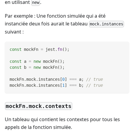
en utilisant
.
new
Par exemple : Une fonction simulée qui a été
instanciée deux fois aurait le tableau
mock.instances
suivant :
const
 mockFn 
=
 jest
.
fn
(
)
;
const
 a 
=
new
mockFn
(
)
;
const
 b 
=
new
mockFn
(
)
;
mockFn
.
mock
.
instances
[
0
]
===
 a
;
// true
mockFn
.
mock
.
instances
[
1
]
===
 b
;
// true
mockFn.mock.contexts
Un tableau qui contient les contextes pour tous les
appels de la fonction simulée.