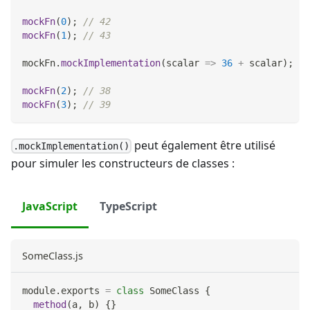
mockFn
(
0
)
;
// 42
mockFn
(
1
)
;
// 43
mockFn
.
mockImplementation
(
scalar
=>
36
+
 scalar
)
;
mockFn
(
2
)
;
// 38
mockFn
(
3
)
;
// 39
peut également être utilisé
.mockImplementation()
pour simuler les constructeurs de classes :
JavaScript
TypeScript
SomeClass.js
module
.
exports
=
class
SomeClass
{
method
(
a
,
 b
)
{
}