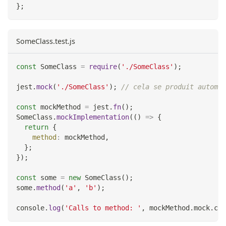
}
;
SomeClass.test.js
const
SomeClass
=
require
(
'./SomeClass'
)
;
jest
.
mock
(
'./SomeClass'
)
;
// cela se produit automat
const
 mockMethod 
=
 jest
.
fn
(
)
;
SomeClass
.
mockImplementation
(
(
)
=>
{
return
{
method
:
 mockMethod
,
}
;
}
)
;
const
 some 
=
new
SomeClass
(
)
;
some
.
method
(
'a'
,
'b'
)
;
console
.
log
(
'Calls to method: '
,
 mockMethod
.
mock
.
cal