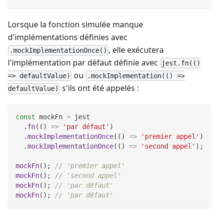
Lorsque la fonction simulée manque
d'implémentations définies avec
, elle exécutera
.mockImplementationOnce()
l'implémentation par défaut définie avec
jest.fn(()
ou
=> defaultValue)
.mockImplementation(() =>
s'ils ont été appelés :
defaultValue)
const
 mockFn 
=
 jest
.
fn
(
(
)
=>
'par défaut'
)
.
mockImplementationOnce
(
(
)
=>
'premier appel'
)
.
mockImplementationOnce
(
(
)
=>
'second appel'
)
;
mockFn
(
)
;
// 'premier appel'
mockFn
(
)
;
// 'second appel'
mockFn
(
)
;
// 'par défaut'
mockFn
(
)
;
// 'par défaut'