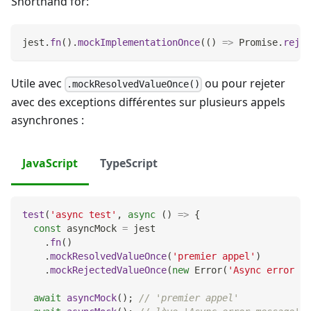
Shorthand for:
jest
.
fn
(
)
.
mockImplementationOnce
(
(
)
=>
Promise
.
rejec
Utile avec
ou pour rejeter
.mockResolvedValueOnce()
avec des exceptions différentes sur plusieurs appels
asynchrones :
JavaScript
TypeScript
test
(
'async test'
,
async
(
)
=>
{
const
 asyncMock 
=
 jest
.
fn
(
)
.
mockResolvedValueOnce
(
'premier appel'
)
.
mockRejectedValueOnce
(
new
Error
(
'Async error me
await
asyncMock
(
)
;
// 'premier appel'