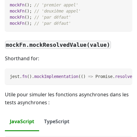
mockFn
(
)
;
// 'premier appel'
mockFn
(
)
;
// 'deuxième appel'
mockFn
(
)
;
// 'par défaut'
mockFn
(
)
;
// 'par défaut'
mockFn.mockResolvedValue(value)
Shorthand for:
jest
.
fn
(
)
.
mockImplementation
(
(
)
=>
Promise
.
resolve
(
v
Utile pour simuler les fonctions asynchrones dans les
tests asynchrones :
JavaScript
TypeScript