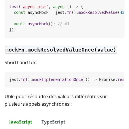
test
(
'async test'
,
async
(
)
=>
{
const
 asyncMock 
=
 jest
.
fn
(
)
.
mockResolvedValue
(
43
)
;
await
asyncMock
(
)
;
// 43
}
)
;
mockFn.mockResolvedValueOnce(value)
Shorthand for:
jest
.
fn
(
)
.
mockImplementationOnce
(
(
)
=>
Promise
.
resol
Utile pour résoudre des valeurs différentes sur
plusieurs appels asynchrones :
JavaScript
TypeScript