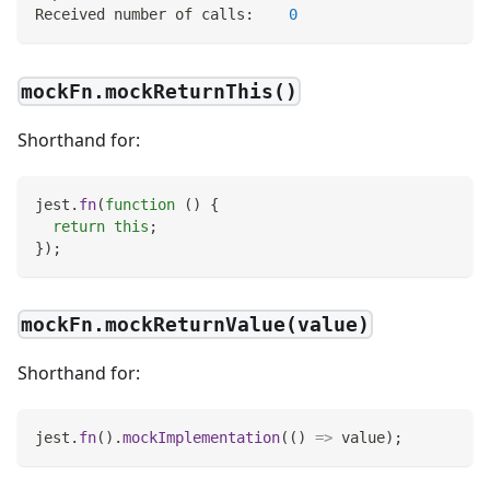
Received number of calls:    
0
mockFn.mockReturnThis()
Shorthand for:
jest
.
fn
(
function
(
)
{
return
this
;
}
)
;
mockFn.mockReturnValue(value)
Shorthand for:
jest
.
fn
(
)
.
mockImplementation
(
(
)
=>
 value
)
;