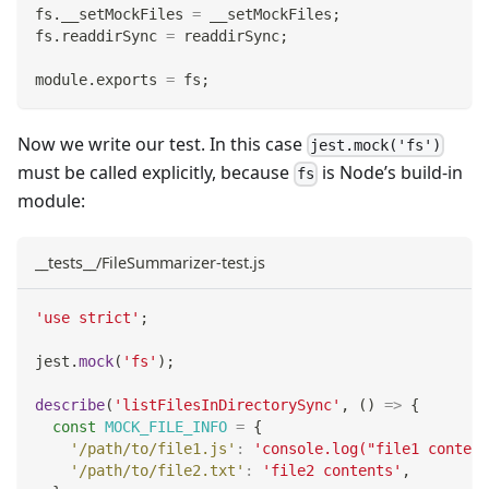
fs
.
__setMockFiles
=
 __setMockFiles
;
fs
.
readdirSync
=
 readdirSync
;
module
.
exports
=
 fs
;
Now we write our test. In this case
jest.mock('fs')
must be called explicitly, because
is Node’s build-in
fs
module:
__tests__/FileSummarizer-test.js
'use strict'
;
jest
.
mock
(
'fs'
)
;
describe
(
'listFilesInDirectorySync'
,
(
)
=>
{
const
MOCK_FILE_INFO
=
{
'/path/to/file1.js'
:
'console.log("file1 content
'/path/to/file2.txt'
:
'file2 contents'
,