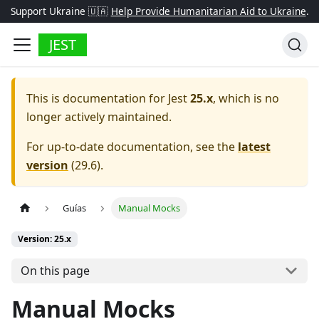
Support Ukraine 🇺🇦
Help Provide Humanitarian Aid to Ukraine
.
JEST
This is documentation for
Jest
25.x
, which is no
longer actively maintained.
For up-to-date documentation, see the
latest
version
(
29.6
).
Guías
Manual Mocks
Version: 25.x
On this page
Manual Mocks