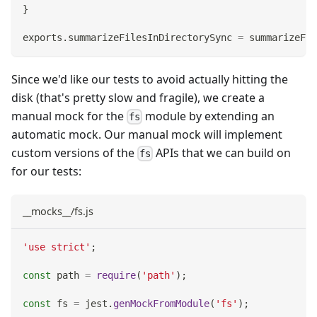
}
exports
.
summarizeFilesInDirectorySync
=
 summarizeFil
Since we'd like our tests to avoid actually hitting the
disk (that's pretty slow and fragile), we create a
manual mock for the
module by extending an
fs
automatic mock. Our manual mock will implement
custom versions of the
APIs that we can build on
fs
for our tests:
__mocks__/fs.js
'use strict'
;
const
 path 
=
require
(
'path'
)
;
const
 fs 
=
 jest
.
genMockFromModule
(
'fs'
)
;