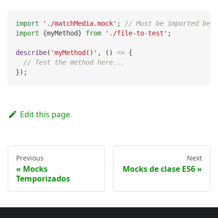
import
'./matchMedia.mock'
;
// Must be imported befo
import
{
myMethod
}
from
'./file-to-test'
;
describe
(
'myMethod()'
,
(
)
=>
{
// Test the method here...
}
)
;
Edit this page
Previous
Next
Mocks
Mocks de clase ES6
Temporizados