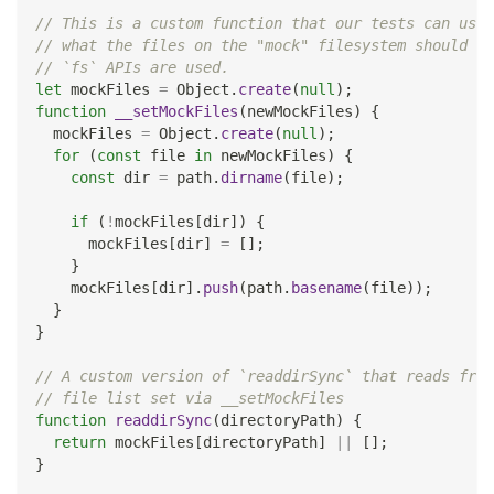
// This is a custom function that our tests can use 
// what the files on the "mock" filesystem should lo
// `fs` APIs are used.
let
 mockFiles 
=
Object
.
create
(
null
)
;
function
__setMockFiles
(
newMockFiles
)
{
  mockFiles 
=
Object
.
create
(
null
)
;
for
(
const
 file 
in
 newMockFiles
)
{
const
 dir 
=
 path
.
dirname
(
file
)
;
if
(
!
mockFiles
[
dir
]
)
{
      mockFiles
[
dir
]
=
[
]
;
}
    mockFiles
[
dir
]
.
push
(
path
.
basename
(
file
)
)
;
}
}
// A custom version of `readdirSync` that reads from
// file list set via __setMockFiles
function
readdirSync
(
directoryPath
)
{
return
 mockFiles
[
directoryPath
]
||
[
]
;
}