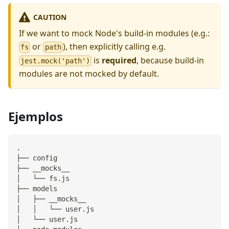
CAUTION
If we want to mock Node's build-in modules (e.g.:
or
), then explicitly calling e.g.
fs
path
is
required
, because build-in
jest.mock('path')
modules are not mocked by default.
Ejemplos
.
├── config
├── __mocks__
│   └── fs.js
├── models
│   ├── __mocks__
│   │   └── user.js
│   └── user.js