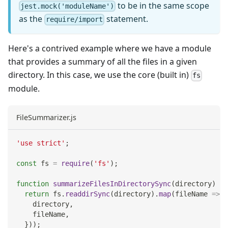
to be in the same scope
jest.mock('moduleName')
as the
statement.
require/import
Here's a contrived example where we have a module
that provides a summary of all the files in a given
directory. In this case, we use the core (built in)
fs
module.
FileSummarizer.js
'use strict'
;
const
 fs 
=
require
(
'fs'
)
;
function
summarizeFilesInDirectorySync
(
directory
)
{
return
 fs
.
readdirSync
(
directory
)
.
map
(
fileName
=>
(
    directory
,
    fileName
,
}
)
)
;