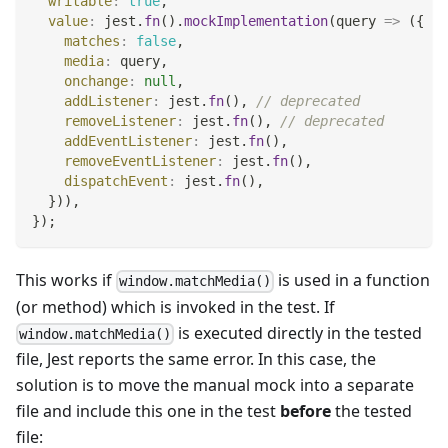
writable
:
true
,
value
:
 jest
.
fn
(
)
.
mockImplementation
(
query
=>
(
{
matches
:
false
,
media
:
 query
,
onchange
:
null
,
addListener
:
 jest
.
fn
(
)
,
// deprecated
removeListener
:
 jest
.
fn
(
)
,
// deprecated
addEventListener
:
 jest
.
fn
(
)
,
removeEventListener
:
 jest
.
fn
(
)
,
dispatchEvent
:
 jest
.
fn
(
)
,
}
)
)
,
}
)
;
This works if
is used in a function
window.matchMedia()
(or method) which is invoked in the test. If
is executed directly in the tested
window.matchMedia()
file, Jest reports the same error. In this case, the
solution is to move the manual mock into a separate
file and include this one in the test
before
the tested
file: