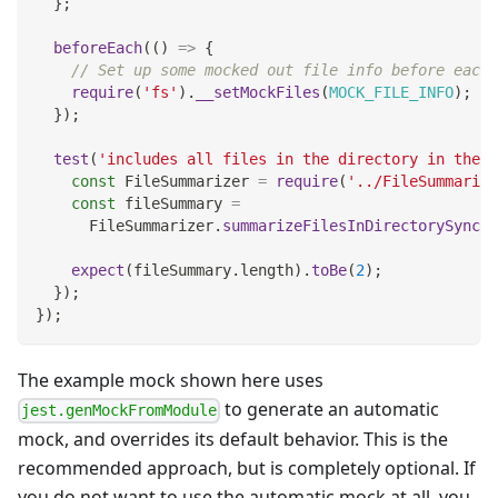
}
;
beforeEach
(
(
)
=>
{
// Set up some mocked out file info before each 
require
(
'fs'
)
.
__setMockFiles
(
MOCK_FILE_INFO
)
;
}
)
;
test
(
'includes all files in the directory in the s
const
FileSummarizer
=
require
(
'../FileSummarize
const
 fileSummary 
=
FileSummarizer
.
summarizeFilesInDirectorySync
(
'
expect
(
fileSummary
.
length
)
.
toBe
(
2
)
;
}
)
;
}
)
;
The example mock shown here uses
to generate an automatic
jest.genMockFromModule
mock, and overrides its default behavior. This is the
recommended approach, but is completely optional. If
you do not want to use the automatic mock at all, you