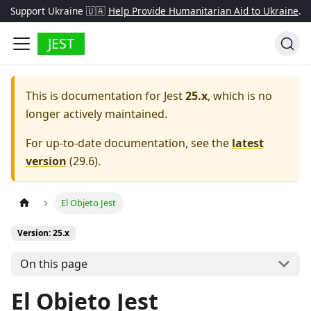
Support Ukraine 🇺🇦
Help Provide Humanitarian Aid to Ukraine
.
JEST
This is documentation for
Jest
25.x
, which is no
longer actively maintained.
For up-to-date documentation, see the
latest
version
(
29.6
).
El Objeto Jest
Version: 25.x
On this page
El Objeto Jest