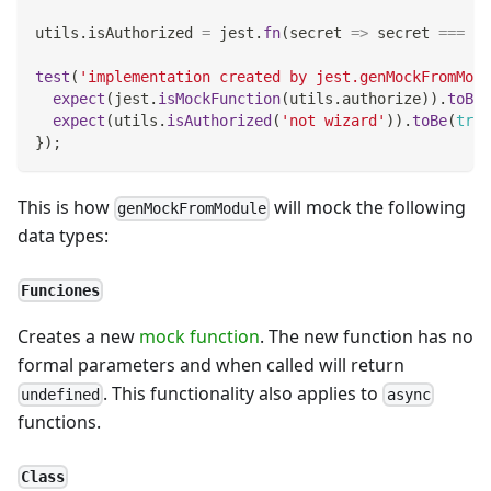
utils
.
isAuthorized
=
 jest
.
fn
(
secret
=>
 secret 
===
'n
test
(
'implementation created by jest.genMockFromModu
expect
(
jest
.
isMockFunction
(
utils
.
authorize
)
)
.
toBe
(
expect
(
utils
.
isAuthorized
(
'not wizard'
)
)
.
toBe
(
true
}
)
;
This is how
will mock the following
genMockFromModule
data types:
Funciones
Creates a new
mock function
. The new function has no
formal parameters and when called will return
. This functionality also applies to
undefined
async
functions.
Class