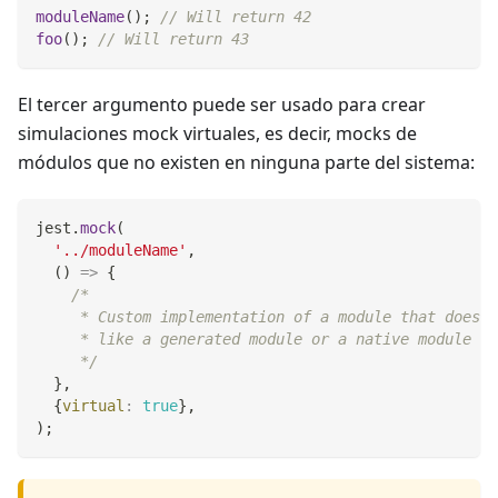
moduleName
(
)
;
// Will return 42
foo
(
)
;
// Will return 43
El tercer argumento puede ser usado para crear
simulaciones mock virtuales, es decir, mocks de
módulos que no existen en ninguna parte del sistema:
jest
.
mock
(
'../moduleName'
,
(
)
=>
{
/*
     * Custom implementation of a module that doesn'
     * like a generated module or a native module in
     */
}
,
{
virtual
:
true
}
,
)
;