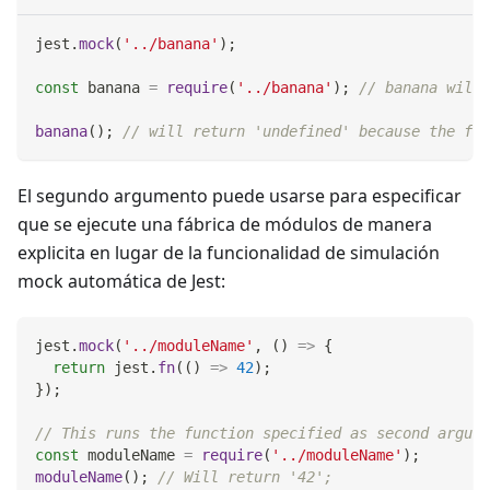
jest
.
mock
(
'../banana'
)
;
const
 banana 
=
require
(
'../banana'
)
;
// banana will 
banana
(
)
;
// will return 'undefined' because the fun
El segundo argumento puede usarse para especificar
que se ejecute una fábrica de módulos de manera
explicita en lugar de la funcionalidad de simulación
mock automática de Jest:
jest
.
mock
(
'../moduleName'
,
(
)
=>
{
return
 jest
.
fn
(
(
)
=>
42
)
;
}
)
;
// This runs the function specified as second argume
const
 moduleName 
=
require
(
'../moduleName'
)
;
moduleName
(
)
;
// Will return '42';