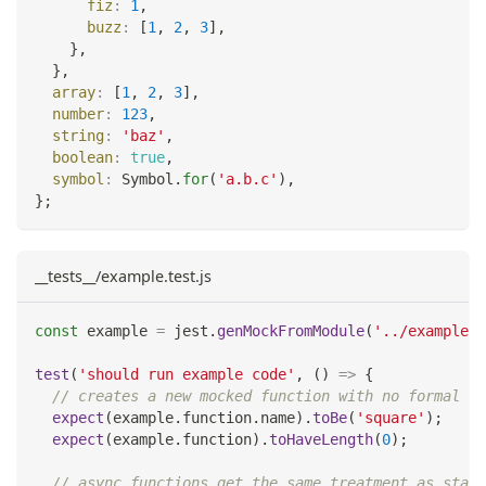
fiz
:
1
,
buzz
:
[
1
,
2
,
3
]
,
}
,
}
,
array
:
[
1
,
2
,
3
]
,
number
:
123
,
string
:
'baz'
,
boolean
:
true
,
symbol
:
Symbol
.
for
(
'a.b.c'
)
,
}
;
__tests__/example.test.js
const
 example 
=
 jest
.
genMockFromModule
(
'../example'
)
test
(
'should run example code'
,
(
)
=>
{
// creates a new mocked function with no formal ar
expect
(
example
.
function
.
name
)
.
toBe
(
'square'
)
;
expect
(
example
.
function
)
.
toHaveLength
(
0
)
;
// async functions get the same treatment as stand