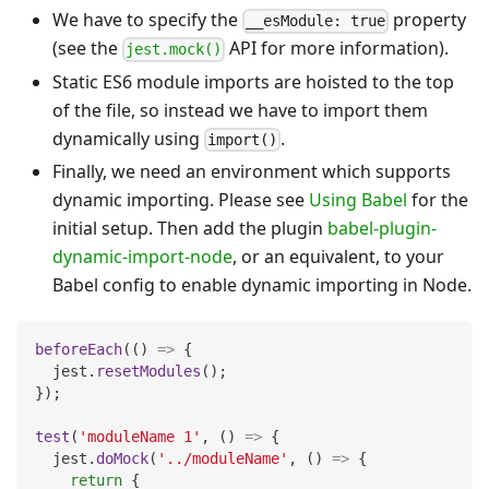
We have to specify the
property
__esModule: true
(see the
API for more information).
jest.mock()
Static ES6 module imports are hoisted to the top
of the file, so instead we have to import them
dynamically using
.
import()
Finally, we need an environment which supports
dynamic importing. Please see
Using Babel
for the
initial setup. Then add the plugin
babel-plugin-
dynamic-import-node
, or an equivalent, to your
Babel config to enable dynamic importing in Node.
beforeEach
(
(
)
=>
{
  jest
.
resetModules
(
)
;
}
)
;
test
(
'moduleName 1'
,
(
)
=>
{
  jest
.
doMock
(
'../moduleName'
,
(
)
=>
{
return
{