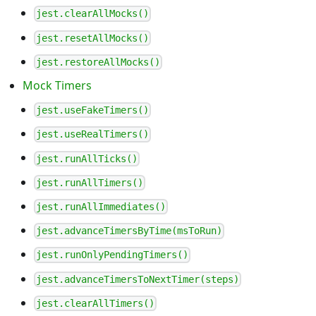
jest.clearAllMocks()
jest.resetAllMocks()
jest.restoreAllMocks()
Mock Timers
jest.useFakeTimers()
jest.useRealTimers()
jest.runAllTicks()
jest.runAllTimers()
jest.runAllImmediates()
jest.advanceTimersByTime(msToRun)
jest.runOnlyPendingTimers()
jest.advanceTimersToNextTimer(steps)
jest.clearAllTimers()