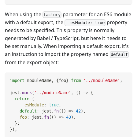
When using the
parameter for an ES6 module
factory
with a default export, the
property
__esModule: true
needs to be specified. This property is normally
generated by Babel / TypeScript, but here it needs to
be set manually. When importing a default export, it's
an instruction to import the property named
default
from the export object:
import
moduleName
,
{
foo
}
from
'../moduleName'
;
jest
.
mock
(
'../moduleName'
,
(
)
=>
{
return
{
__esModule
:
true
,
default
:
 jest
.
fn
(
(
)
=>
42
)
,
foo
:
 jest
.
fn
(
(
)
=>
43
)
,
}
;
}
)
;