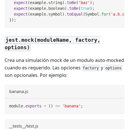
expect
(
example
.
string
)
.
toBe
(
'baz'
)
;
expect
(
example
.
boolean
)
.
toBe
(
true
)
;
expect
(
example
.
symbol
)
.
toEqual
(
Symbol
.
for
(
'a.b.c'
)
}
)
;
jest.mock(moduleName, factory,
options)
Crea una simulación mock de un modulo auto-mocked
cuando es requerido. Las opciones
y
factory
options
son opcionales. Por ejemplo:
banana.js
module
.
exports
=
(
)
=>
'banana'
;
__tests__/test.js