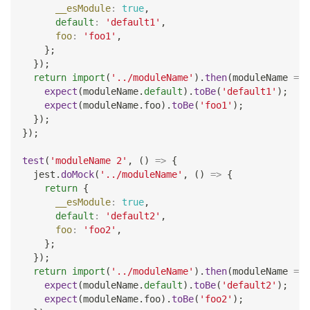
__esModule
:
true
,
default
:
'default1'
,
foo
:
'foo1'
,
}
;
}
)
;
return
import
(
'../moduleName'
)
.
then
(
moduleName
=>
expect
(
moduleName
.
default
)
.
toBe
(
'default1'
)
;
expect
(
moduleName
.
foo
)
.
toBe
(
'foo1'
)
;
}
)
;
}
)
;
test
(
'moduleName 2'
,
(
)
=>
{
  jest
.
doMock
(
'../moduleName'
,
(
)
=>
{
return
{
__esModule
:
true
,
default
:
'default2'
,
foo
:
'foo2'
,
}
;
}
)
;
return
import
(
'../moduleName'
)
.
then
(
moduleName
=>
expect
(
moduleName
.
default
)
.
toBe
(
'default2'
)
;
expect
(
moduleName
.
foo
)
.
toBe
(
'foo2'
)
;