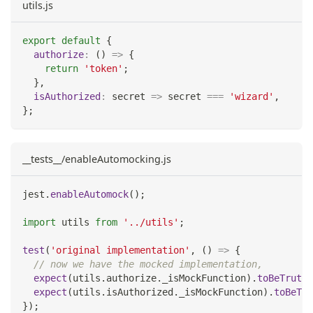
utils.js
export
default
{
authorize
:
(
)
=>
{
return
'token'
;
}
,
isAuthorized
:
secret
=>
 secret 
===
'wizard'
,
}
;
__tests__/enableAutomocking.js
jest
.
enableAutomock
(
)
;
import
utils
from
'../utils'
;
test
(
'original implementation'
,
(
)
=>
{
// now we have the mocked implementation,
expect
(
utils
.
authorize
.
_isMockFunction
)
.
toBeTruthy
expect
(
utils
.
isAuthorized
.
_isMockFunction
)
.
toBeTru
}
)
;