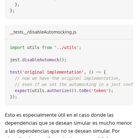
}
,
}
;
__tests__/disableAutomocking.js
import
utils
from
'../utils'
;
jest
.
disableAutomock
(
)
;
test
(
'original implementation'
,
(
)
=>
{
// now we have the original implementation,
// even if we set the automocking in a jest config
expect
(
utils
.
authorize
(
)
)
.
toBe
(
'token'
)
;
}
)
;
Esto es especialmente útil en el caso donde las
dependencias que se desean simular es mucho menor
a las dependencias que no se desean simular. Por