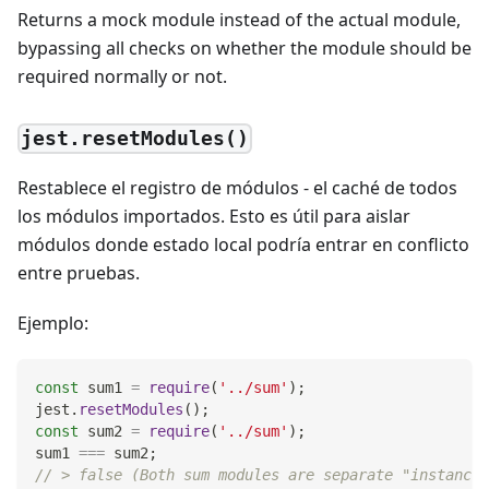
Returns a mock module instead of the actual module,
bypassing all checks on whether the module should be
required normally or not.
jest.resetModules()
Restablece el registro de módulos - el caché de todos
los módulos importados. Esto es útil para aislar
módulos donde estado local podría entrar en conflicto
entre pruebas.
Ejemplo:
const
 sum1 
=
require
(
'../sum'
)
;
jest
.
resetModules
(
)
;
const
 sum2 
=
require
(
'../sum'
)
;
sum1 
===
 sum2
;
// > false (Both sum modules are separate "instances