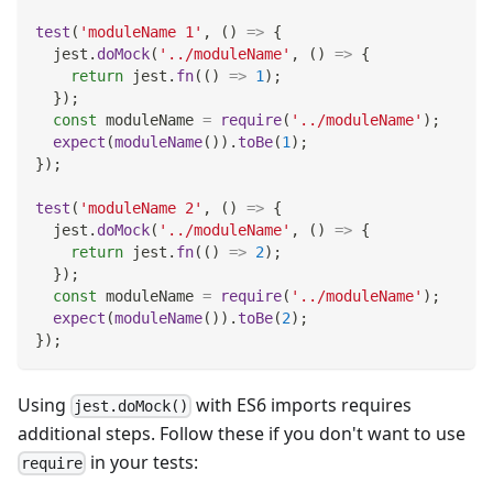
test
(
'moduleName 1'
,
(
)
=>
{
  jest
.
doMock
(
'../moduleName'
,
(
)
=>
{
return
 jest
.
fn
(
(
)
=>
1
)
;
}
)
;
const
 moduleName 
=
require
(
'../moduleName'
)
;
expect
(
moduleName
(
)
)
.
toBe
(
1
)
;
}
)
;
test
(
'moduleName 2'
,
(
)
=>
{
  jest
.
doMock
(
'../moduleName'
,
(
)
=>
{
return
 jest
.
fn
(
(
)
=>
2
)
;
}
)
;
const
 moduleName 
=
require
(
'../moduleName'
)
;
expect
(
moduleName
(
)
)
.
toBe
(
2
)
;
}
)
;
Using
with ES6 imports requires
jest.doMock()
additional steps. Follow these if you don't want to use
in your tests:
require