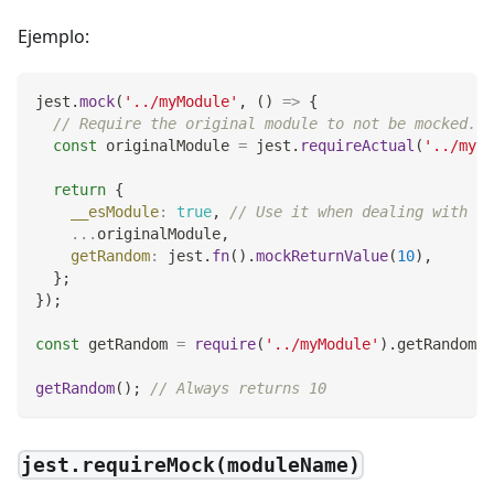
Ejemplo:
jest
.
mock
(
'../myModule'
,
(
)
=>
{
// Require the original module to not be mocked...
const
 originalModule 
=
 jest
.
requireActual
(
'../myMo
return
{
__esModule
:
true
,
// Use it when dealing with es
...
originalModule
,
getRandom
:
 jest
.
fn
(
)
.
mockReturnValue
(
10
)
,
}
;
}
)
;
const
 getRandom 
=
require
(
'../myModule'
)
.
getRandom
;
getRandom
(
)
;
// Always returns 10
jest.requireMock(moduleName)