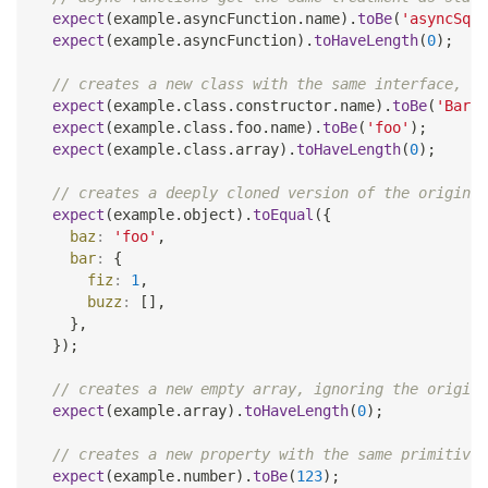
expect
(
example
.
asyncFunction
.
name
)
.
toBe
(
'asyncSqua
expect
(
example
.
asyncFunction
)
.
toHaveLength
(
0
)
;
// creates a new class with the same interface, me
expect
(
example
.
class
.
constructor
.
name
)
.
toBe
(
'Bar'
)
expect
(
example
.
class
.
foo
.
name
)
.
toBe
(
'foo'
)
;
expect
(
example
.
class
.
array
)
.
toHaveLength
(
0
)
;
// creates a deeply cloned version of the original
expect
(
example
.
object
)
.
toEqual
(
{
baz
:
'foo'
,
bar
:
{
fiz
:
1
,
buzz
:
[
]
,
}
,
}
)
;
// creates a new empty array, ignoring the origina
expect
(
example
.
array
)
.
toHaveLength
(
0
)
;
// creates a new property with the same primitive 
expect
(
example
.
number
)
.
toBe
(
123
)
;