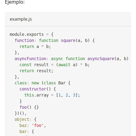
Ejemplo:
example.js
module
.
exports
=
{
function
:
function
square
(
a
,
 b
)
{
return
 a 
*
 b
;
}
,
asyncFunction
:
async
function
asyncSquare
(
a
,
 b
)
{
const
 result 
=
(
await
 a
)
*
 b
;
return
 result
;
}
,
class
:
new
(
class
Bar
{
constructor
(
)
{
this
.
array
=
[
1
,
2
,
3
]
;
}
foo
(
)
{
}
}
)
(
)
,
object
:
{
baz
:
'foo'
,
bar
:
{