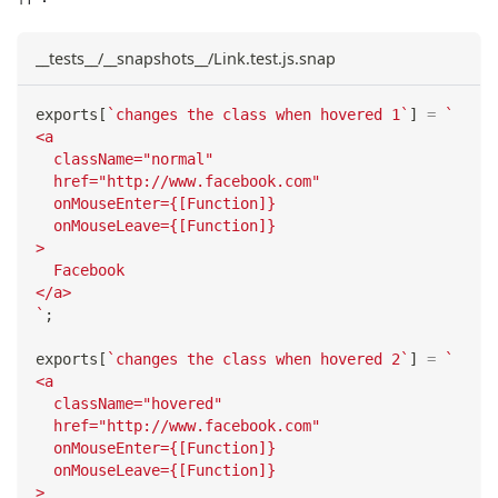
__tests__/__snapshots__/Link.test.js.snap
exports
[
`
changes the class when hovered 1
`
]
=
`
<a
  className="normal"
  href="http://www.facebook.com"
  onMouseEnter={[Function]}
  onMouseLeave={[Function]}
>
  Facebook
</a>
`
;
exports
[
`
changes the class when hovered 2
`
]
=
`
<a
  className="hovered"
  href="http://www.facebook.com"
  onMouseEnter={[Function]}
  onMouseLeave={[Function]}
>