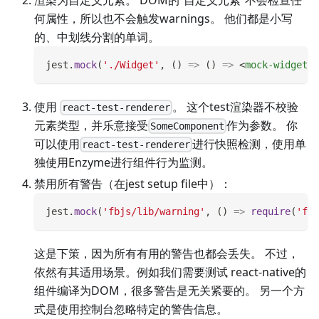
何属性，所以也不会触发warnings。 他们都是小写
的、中划线分割的单词。
jest
.
mock
(
'./Widget'
,
(
)
=>
(
)
=>
<
mock-widget
/
使用
。 这个test渲染器不校验
react-test-renderer
元素类型，并乐意接受
作为参数。 你
SomeComponent
可以使用
进行快照检测，使用单
react-test-renderer
独使用Enzyme进行组件行为监测。
禁用所有警告（在jest setup file中）：
jest
.
mock
(
'fbjs/lib/warning'
,
(
)
=>
require
(
'fbj
这是下策，因为所有有用的警告也都会丢失。 不过，
依然有其适用场景。例如我们需要测试 react-native的
组件编译为DOM，很多警告是无关紧要的。 另一个方
式是使用控制台忽略特定的警告信息。