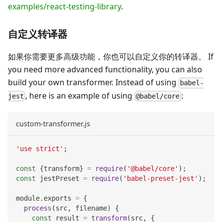
examples/react-testing-library
.
自定义转译器
如果你需要更多高级功能，你也可以自定义你的转译器。 If
you need more advanced functionality, you can also
build your own transformer. Instead of using
babel-
, here is an example of using
:
jest
@babel/core
custom-transformer.js
'use strict'
;
const
{
transform
}
=
require
(
'@babel/core'
)
;
const
 jestPreset 
=
require
(
'babel-preset-jest'
)
;
module
.
exports
=
{
process
(
src
,
 filename
)
{
const
 result 
=
transform
(
src
,
{