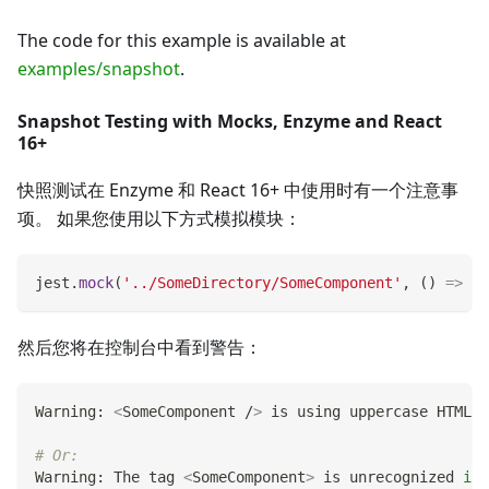
The code for this example is available at
examples/snapshot
.
Snapshot Testing with Mocks, Enzyme and React
16+
快照测试在 Enzyme 和 React 16+ 中使用时有一个注意事
项。 如果您使用以下方式模拟模块：
jest
.
mock
(
'../SomeDirectory/SomeComponent'
,
(
)
=>
'S
然后您将在控制台中看到警告：
Warning: 
<
SomeComponent /
>
 is using uppercase HTML. 
# Or:
Warning: The tag 
<
SomeComponent
>
 is unrecognized 
in
 