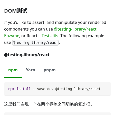
DOM测试
If you'd like to assert, and manipulate your rendered
components you can use
@testing-library/react
,
Enzyme
, or React's
TestUtils
. The following example
use
.
@testing-library/react
@testing-library/react
npm
Yarn
pnpm
npm
install
 --save-dev @testing-library/react
这里我们实现一个在两个标签之间切换的复选框。