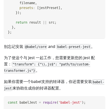
      filename
,
presets
:
[
jestPreset
]
,
}
)
;
return
 result 
||
 src
;
}
,
}
;
别忘记安装
and
。
@babel/core
babel-preset-jest
为了使这个与 Jest 一起工作，您需要更新您的 Jest 配
置：
"transform": {"\\.js$": "path/to/custom-
。
transformer.js"}
如果你需要一个babel支持的转译器，你还需要安装
babel-
来协助生成你的转译器配置。
jest
const
 babelJest 
=
require
(
'babel-jest'
)
;