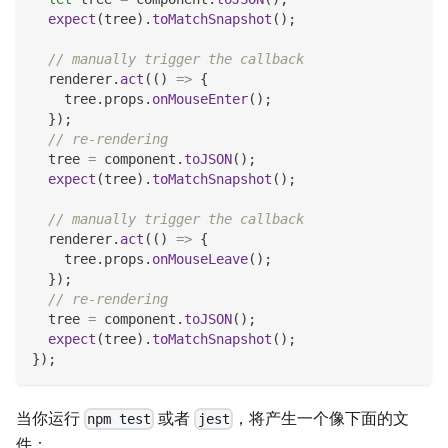
expect
(
tree
)
.
toMatchSnapshot
(
)
;
// manually trigger the callback
  renderer
.
act
(
(
)
=>
{
    tree
.
props
.
onMouseEnter
(
)
;
}
)
;
// re-rendering
  tree 
=
 component
.
toJSON
(
)
;
expect
(
tree
)
.
toMatchSnapshot
(
)
;
// manually trigger the callback
  renderer
.
act
(
(
)
=>
{
    tree
.
props
.
onMouseLeave
(
)
;
}
)
;
// re-rendering
  tree 
=
 component
.
toJSON
(
)
;
expect
(
tree
)
.
toMatchSnapshot
(
)
;
}
)
;
当你运行
或者
，将产生一个像下面的文
npm test
jest
件：