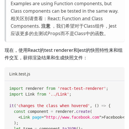
Examples are using Function components, but
Class components can be tested in the same way.
相关区别请查看：
React: Function and Class
Components
.
注意
，我们希望对于Class组件，Jest
应该更多的去测试Props而不是Class中的函数。
现在，使用React的test renderer和Jest的快照特性来和组
件交互，获得渲染结果和生成快照文件：
Link.test.js
import
renderer
from
'react-test-renderer'
;
import
Link
from
'../Link'
;
it
(
'changes the class when hovered'
,
(
)
=>
{
const
 component 
=
 renderer
.
create
(
<
Link
page
=
"
http://www.facebook.com
"
>
Facebook
</
L
)
;
let
 tree 
=
 component
.
toJSON
(
)
;