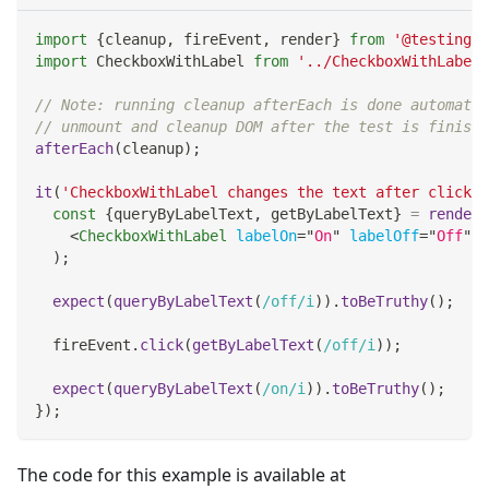
import
{
cleanup
,
 fireEvent
,
 render
}
from
'@testing-l
import
CheckboxWithLabel
from
'../CheckboxWithLabel'
// Note: running cleanup afterEach is done automatic
// unmount and cleanup DOM after the test is finishe
afterEach
(
cleanup
)
;
it
(
'CheckboxWithLabel changes the text after click'
,
const
{
queryByLabelText
,
 getByLabelText
}
=
render
(
<
CheckboxWithLabel
labelOn
=
"
On
"
labelOff
=
"
Off
"
/
)
;
expect
(
queryByLabelText
(
/
off
/
i
)
)
.
toBeTruthy
(
)
;
  fireEvent
.
click
(
getByLabelText
(
/
off
/
i
)
)
;
expect
(
queryByLabelText
(
/
on
/
i
)
)
.
toBeTruthy
(
)
;
}
)
;
The code for this example is available at