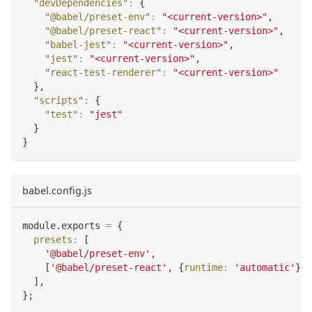
"devDependencies"
:
{
"@babel/preset-env"
:
"<current-version>"
,
"@babel/preset-react"
:
"<current-version>"
,
"babel-jest"
:
"<current-version>"
,
"jest"
:
"<current-version>"
,
"react-test-renderer"
:
"<current-version>"
}
,
"scripts"
:
{
"test"
:
"jest"
}
}
babel.config.js
module
.
exports
=
{
presets
:
[
'@babel/preset-env'
,
[
'@babel/preset-react'
,
{
runtime
:
'automatic'
}
]
,
]
,
}
;