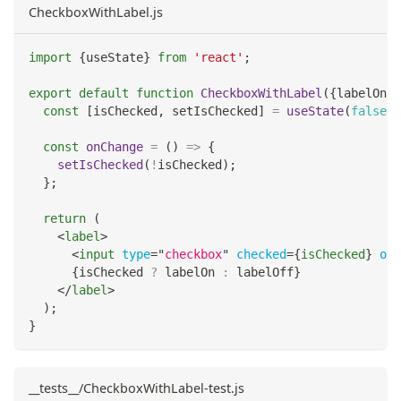
CheckboxWithLabel.js
import
{
useState
}
from
'react'
;
export
default
function
CheckboxWithLabel
(
{
labelOn
,
 
const
[
isChecked
,
 setIsChecked
]
=
useState
(
false
)
;
const
onChange
=
(
)
=>
{
setIsChecked
(
!
isChecked
)
;
}
;
return
(
<
label
>
<
input
type
=
"
checkbox
"
checked
=
{
isChecked
}
onC
{
isChecked 
?
 labelOn 
:
 labelOff
}
</
label
>
)
;
}
__tests__/CheckboxWithLabel-test.js