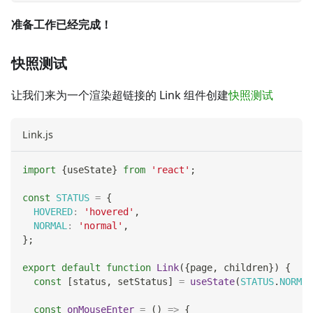
准备工作已经完成！
快照测试
让我们来为一个渲染超链接的 Link 组件创建
快照测试
Link.js
import
{
useState
}
from
'react'
;
const
STATUS
=
{
HOVERED
:
'hovered'
,
NORMAL
:
'normal'
,
}
;
export
default
function
Link
(
{
page
,
 children
}
)
{
const
[
status
,
 setStatus
]
=
useState
(
STATUS
.
NORMAL
const
onMouseEnter
=
(
)
=>
{