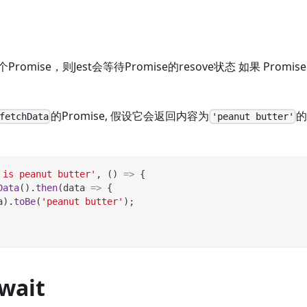
mise，则Jest会等待Promise的resove状态 如果 Promise 
的Promise, 假设它会返回内容为
的
fetchData
'peanut butter'
 is peanut butter'
,
(
)
=>
{
Data
(
)
.
then
(
data
=>
{
a
)
.
toBe
(
'peanut butter'
)
;
wait