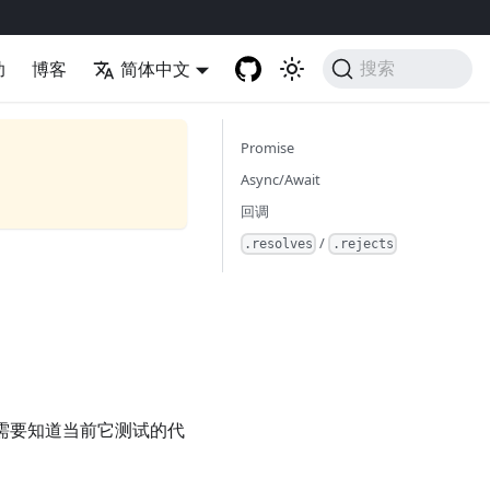
助
博客
简体中文
搜索
Promise
Async/Await
回调
/
.resolves
.rejects
t 需要知道当前它测试的代