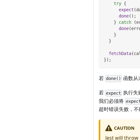
try
{
expect
(
d
done
(
)
;
}
catch
(
e
done
(
err
}
}
fetchData
(
ca
}
)
;
若
函数从
done()
若
执行失
expect
我们必须将
expec
超时错误失败，不
CAUTION
Jest will throw