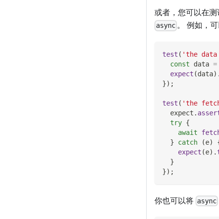
或者，您可以在测
。 例如，
async
test
(
'the data
const
 data 
=
expect
(
data
)
}
)
;
test
(
'the fetc
  expect
.
asser
try
{
await
fetc
}
catch
(
e
)
expect
(
e
)
.
}
}
)
;
你也可以将
async