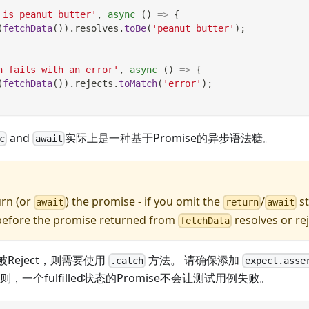
 is peanut butter'
,
async
(
)
=>
{
(
fetchData
(
)
)
.
resolves
.
toBe
(
'peanut butter'
)
;
h fails with an error'
,
async
(
)
=>
{
(
fetchData
(
)
)
.
rejects
.
toMatch
(
'error'
)
;
and
实际上是一种基于Promise的异步语法糖。
c
await
urn (or
) the promise - if you omit the
/
st
await
return
await
 before the promise returned from
resolves or rej
fetchData
e被Reject，则需要使用
方法。 请确保添加
.catch
expect.asse
，一个fulfilled状态的Promise不会让测试用例失败。