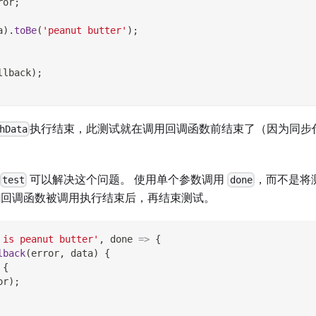
ror
;
a
)
.
toBe
(
'peanut butter'
)
;
llback
)
;
执行结束，此测试就在调用回调函数前结束了（因为同步
hData
可以解决这个问题。 使用单个参数调用
，而不是将
test
done
回调函数被调用执行结束后，再结束测试。
 is peanut butter'
,
done
=>
{
lback
(
error
,
 data
)
{
{
or
)
;