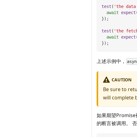
test
(
'the data
await
expect
}
)
;
test
(
'the fetc
await
expect
}
)
;
上述示例中，
asyn
CAUTION
Be sure to ret
will complete
如果期望Promis
的断言被调用。 否则