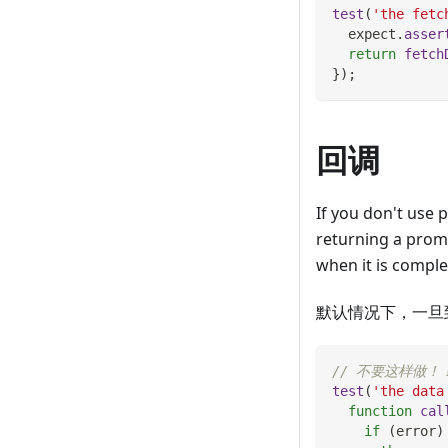
test
(
'the fetc
  expect
.
asser
return
fetch
}
)
;
回调
If you don't use 
returning a promi
when it is c
默认情况下，一旦
// 不要这样做！
test
(
'the data
function
cal
if
(
error
)