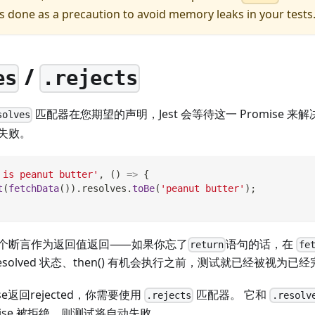
is done as a precaution to avoid memory leaks in your tests
/
es
.rejects
匹配器在您期望的声明，Jest 会等待这一 Promise 来解决。
solves
失败。
 is peanut butter'
,
(
)
=>
{
t
(
fetchData
(
)
)
.
resolves
.
toBe
(
'peanut butter'
)
;
整个断言作为返回值返回⸺如果你忘了
语句的话，在
return
fe
为 resolved 状态、then() 有机会执行之前，测试就已经被视为已
se返回rejected，你需要使用
匹配器。 它和
.rejects
.resolv
mise 被拒绝，则测试将自动失败。