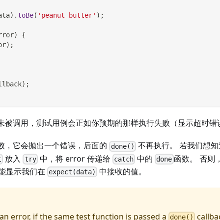
ata
)
.
toBe
(
'peanut butter'
)
;
rror
)
{
or
)
;
llback
)
;
未被调用，测试用例会正如你预期的那样执行失败（显示超时错
败，它会抛出一个错误，后面的
不再执行。 若我们想
done()
放入
中，将 error 传递给
中的
函数。 否则
t
try
catch
done
能显示我们在
中接收的值。
expect(data)
 an error, if the same test function is passed a
callba
done()