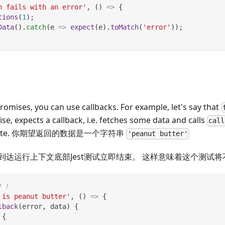
h fails with an error'
,
(
)
=>
{
tions
(
1
)
;
Data
(
)
.
catch
(
e
=>
expect
(
e
)
.
toMatch
(
'error'
)
)
;
promises, you can use callbacks. For example, let's say that
se, expects a callback, i.e. fetches some data and calls
call
omplete. 你期望返回的数据是一个字符串
'peanut butter'
到达运行上下文底部Jest测试立即结束。 这样意味着这个测试
！！
 is peanut butter'
,
(
)
=>
{
lback
(
error
,
 data
)
{
{