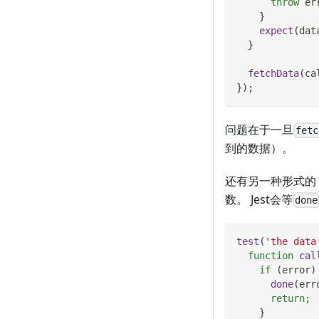
throw
 er
}
expect
(
dat
}
fetchData
(
ca
}
)
;
问题在于一旦
fetc
到的数据）。
还有另一种形式的
数。 Jest会等
done
test
(
'the data
function
cal
if
(
error
)
done
(
err
return
;
}