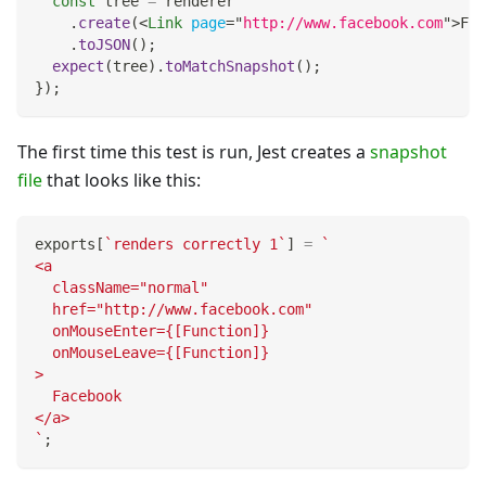
const
 tree 
=
 renderer
.
create
(
<
Link
page
=
"
http://www.facebook.com
"
>
Fac
.
toJSON
(
)
;
expect
(
tree
)
.
toMatchSnapshot
(
)
;
}
)
;
The first time this test is run, Jest creates a
snapshot
file
that looks like this:
exports
[
`
renders correctly 1
`
]
=
`
<a
  className="normal"
  href="http://www.facebook.com"
  onMouseEnter={[Function]}
  onMouseLeave={[Function]}
>
  Facebook
</a>
`
;