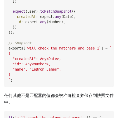
}
;
expect
(
user
)
.
toMatchSnapshot
(
{
createdAt
:
 expect
.
any
(
Date
)
,
id
:
 expect
.
any
(
Number
)
,
}
)
;
}
)
;
// Snapshot
exports
[
`
will check the matchers and pass 1
`
]
=
`
{
  "createdAt": Any<Date>,
  "id": Any<Number>,
  "name": "LeBron James",
}
`
;
任何其他不是匹配器的值都会被准确检查并保存到快照文件
中。
it
(
'will check the values and pass'
,
(
)
=>
{