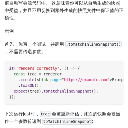
值自动写会源代码中。 这意味着你可以从自动生成的快照
中受益，并且不用切换到额外生成的快照文件中保证值的正
确性。
示例：
首先，你写一个测试，并调用
.toMatchInlineSnapshot()
，不需要传递参数。
it
(
'renders correctly'
,
(
)
=>
{
const
 tree 
=
 renderer
.
create
(
<
Link
page
=
"
https://example.com
"
>
Example
.
toJSON
(
)
;
expect
(
tree
)
.
toMatchInlineSnapshot
(
)
;
}
)
;
下次运行Jest时，
会被重新评估，此次的快照会被当
tree
作一个参数传递到
:
toMatchInlineSnapshot