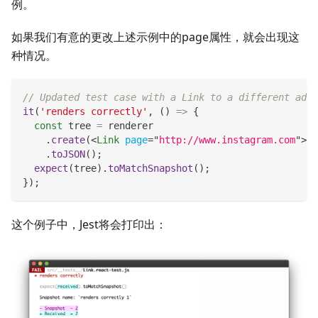
例。
如果我们有意的更改上述示例中的page属性，就会出现这
种情况。
// Updated test case with a Link to a different addr
it
(
'renders correctly'
,
(
)
=>
{
const
 tree 
=
 renderer
.
create
(
<
Link
page
=
"
http://www.instagram.com
"
>
In
.
toJSON
(
)
;
expect
(
tree
)
.
toMatchSnapshot
(
)
;
}
)
;
这个例子中，Jest将会打印出：