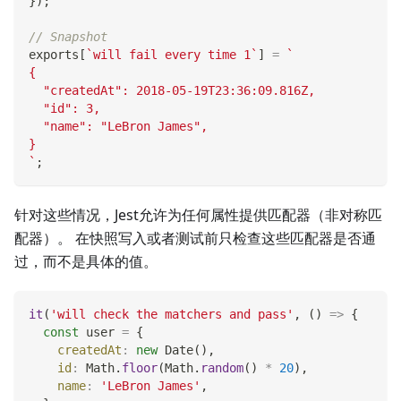
}
)
;
// Snapshot
exports
[
`
will fail every time 1
`
]
=
`
{
  "createdAt": 2018-05-19T23:36:09.816Z,
  "id": 3,
  "name": "LeBron James",
}
`
;
针对这些情况，Jest允许为任何属性提供匹配器（非对称匹
配器）。 在快照写入或者测试前只检查这些匹配器是否通
过，而不是具体的值。
it
(
'will check the matchers and pass'
,
(
)
=>
{
const
 user 
=
{
createdAt
:
new
Date
(
)
,
id
:
Math
.
floor
(
Math
.
random
(
)
*
20
)
,
name
:
'LeBron James'
,