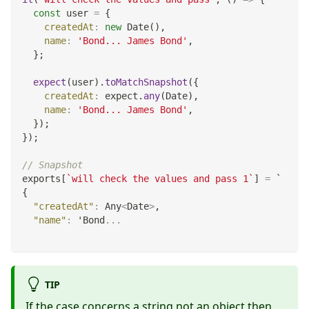
const
 user 
=
{
createdAt
:
new
Date
(
)
,
name
:
'Bond... James Bond'
,
}
;
expect
(
user
)
.
toMatchSnapshot
(
{
createdAt
:
 expect
.
any
(
Date
)
,
name
:
'Bond... James Bond'
,
}
)
;
}
)
;
// Snapshot
exports
[
`
will check the values and pass 1
`
]
=
 `
{
"createdAt"
:
Any
<
Date
>
,
"name"
:
 '
Bond
...
TIP
If the case concerns a string not an object then