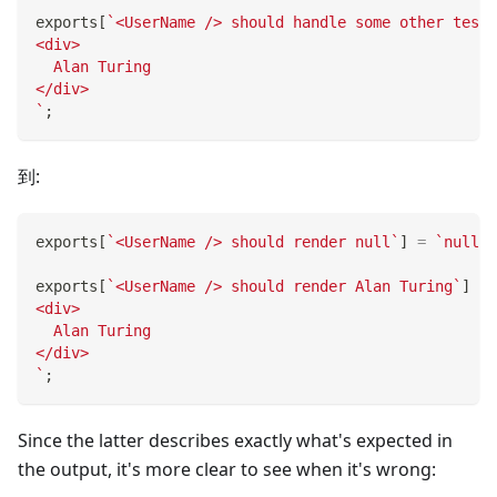
exports
[
`
<UserName /> should handle some other test 
<div>
  Alan Turing
</div>
`
;
到:
exports
[
`
<UserName /> should render null
`
]
=
`
null
`
;
exports
[
`
<UserName /> should render Alan Turing
`
]
=
<div>
  Alan Turing
</div>
`
;
Since the latter describes exactly what's expected in
the output, it's more clear to see when it's wrong: