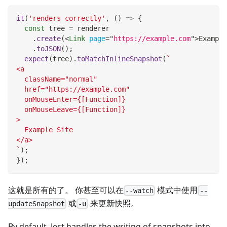
it
(
'renders correctly'
,
(
)
=>
{
const
 tree 
=
 renderer
.
create
(
<
Link
page
=
"
https://example.com
"
>
Example
.
toJSON
(
)
;
expect
(
tree
)
.
toMatchInlineSnapshot
(
`
<a
  className="normal"
  href="https://example.com"
  onMouseEnter={[Function]}
  onMouseLeave={[Function]}
>
  Example Site
</a>
`
)
;
}
)
;
这就是所有的了。 你甚至可以在
模式中使用
--watch
--
或
来更新快照。
updateSnapshot
-u
By default, Jest handles the writing of snapshots into