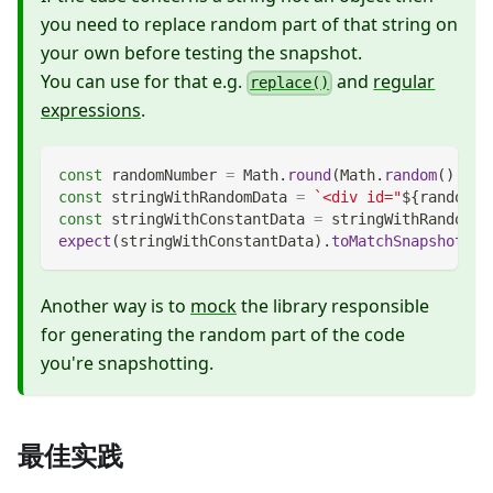
you need to replace random part of that string on
your own before testing the snapshot.
You can use for that e.g.
and
regular
replace()
expressions
.
const
 randomNumber 
=
Math
.
round
(
Math
.
random
(
)
*
1
const
 stringWithRandomData 
=
`
<div id="
${
randomNu
const
 stringWithConstantData 
=
 stringWithRandomDa
expect
(
stringWithConstantData
)
.
toMatchSnapshot
(
)
;
Another way is to
mock
the library responsible
for generating the random part of the code
you're snapshotting.
最佳实践