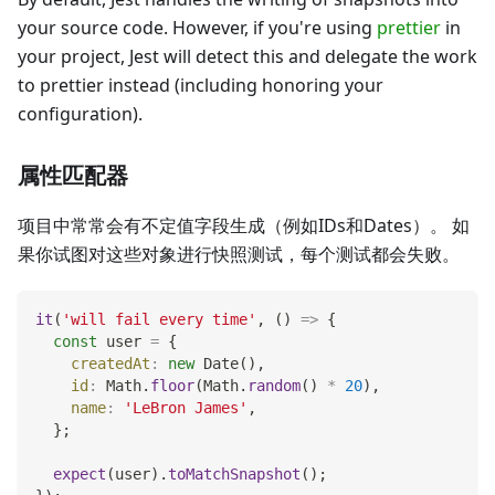
your source code. However, if you're using
prettier
in
your project, Jest will detect this and delegate the work
to prettier instead (including honoring your
configuration).
属性匹配器
项目中常常会有不定值字段生成（例如IDs和Dates）。 如
果你试图对这些对象进行快照测试，每个测试都会失败。
it
(
'will fail every time'
,
(
)
=>
{
const
 user 
=
{
createdAt
:
new
Date
(
)
,
id
:
Math
.
floor
(
Math
.
random
(
)
*
20
)
,
name
:
'LeBron James'
,
}
;
expect
(
user
)
.
toMatchSnapshot
(
)
;