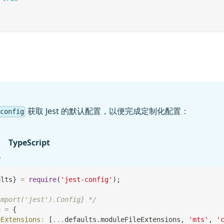
获取 Jest 的默认配置，以便完成定制化配置：
-config
TypeScript
ults
}
=
require
(
'jest-config'
)
;
import('jest').Config} */
g 
=
{
eExtensions
:
[
...
defaults
.
moduleFileExtensions
,
'mts'
,
'