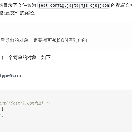
动查找目录下文件名为
的配置文
jest.config.js|ts|mjs|cjs|json
明配置文件的路径。
后导出的对象一定要是可被JSON序列化的
出一个简单的对象，如下：
TypeScript
ort('jest').Config} */
{
e
,