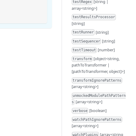
[string |
testRegex
array<string>]
testResultsProcessor
[string]
[string]
testRunner
[string]
testSequencer
[number]
testTimeout
[object<string,
transform
pathToTransformer |
[pathToTransformer, object]>]
transformIgnorePatterns
[array<string>]
unmockedModulePathPattern
[array<string>]
s
[boolean]
verbose
watchPathIgnorePatterns
[array<string>]
[array<string
watchPlugins