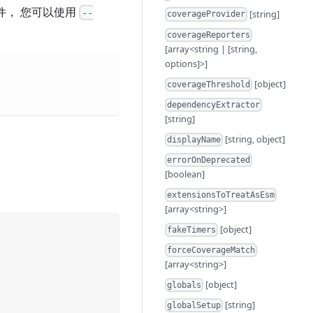
件， 您可以使用
--
[string]
coverageProvider
coverageReporters
[array<string | [string,
options]>]
[object]
coverageThreshold
dependencyExtractor
[string]
[string, object]
displayName
errorOnDeprecated
[boolean]
extensionsToTreatAsEsm
[array<string>]
[object]
fakeTimers
forceCoverageMatch
[array<string>]
[object]
globals
[string]
globalSetup