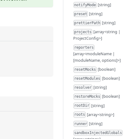
[string]
notifyMode
[string]
preset
[string]
prettierPath
[array<string |
projects
ProjectConfig>]
reporters
[array<moduleName |
[moduleName, options]>]
[boolean]
resetMocks
[boolean]
resetModules
[string]
resolver
[boolean]
restoreMocks
[string]
rootDir
[array<string>]
roots
[string]
runner
sandboxInjectedGlobals
[array<string>]