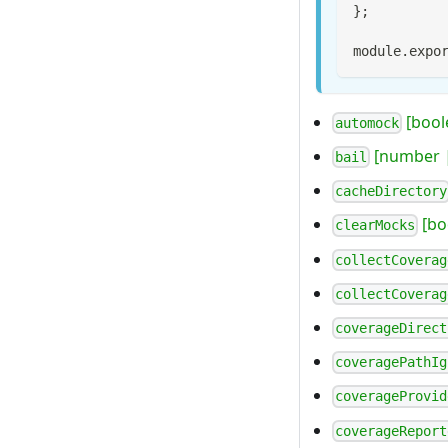
}
;
module
.
expo
[bool
automock
[number |
bail
cacheDirectory
[bo
clearMocks
collectCoverag
collectCoverag
coverageDirect
coveragePathIg
coverageProvid
coverageReport