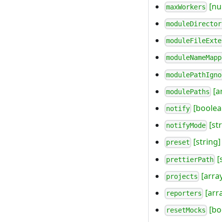
[nu
maxWorkers
moduleDirector
moduleFileExte
moduleNameMapp
modulePathIgno
[a
modulePaths
[boolea
notify
[str
notifyMode
[string]
preset
[
prettierPath
[arra
projects
[arr
reporters
[bo
resetMocks