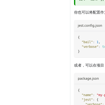
你也可以将配置作
jest.config.json
{
"bail"
:
1
,
"verbose"
:
t
}
或者，可以在项目
package.json
{
"name"
:
"my-
"jest"
:
{
"verbose"
: