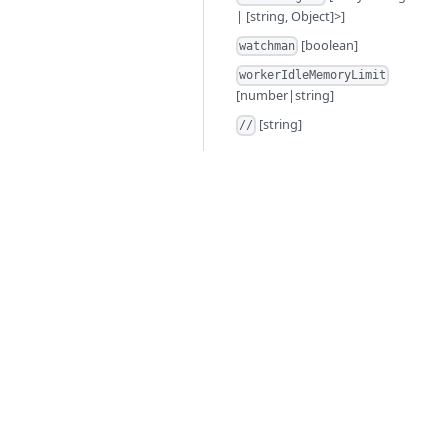
| [string, Object]>]
[boolean]
watchman
workerIdleMemoryLimit
[number|string]
[string]
//