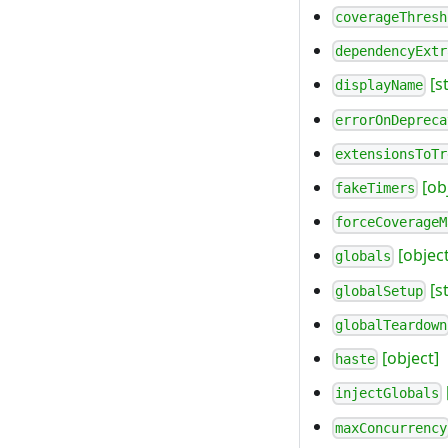
coverageThresh
dependencyExtr
[st
displayName
errorOnDepreca
extensionsToTr
[ob
fakeTimers
forceCoverageM
[object
globals
[s
globalSetup
globalTeardown
[object]
haste
injectGlobals
maxConcurrency