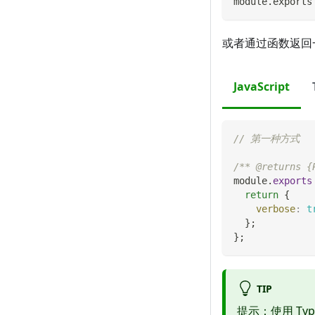
module
.
exports
或者通过函数返回
JavaScript
// 第一种方式
/** @returns {
module
.
exports
return
{
verbose
:
t
}
;
}
;
TIP
提示：使用 Type