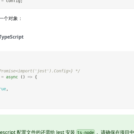
=
 config
;
一个对象：
TypeScript
Promise<import('jest').Config>} */
=
async
(
)
=>
{
rue
,
script 配置文件的还需给 Jest 安装
， 请确保在项目
ts-node