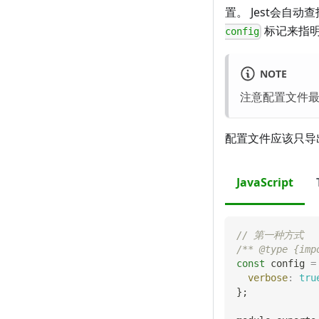
置。 Jest会自
标记来指
config
NOTE
注意配置文件最
配置文件应该只导
JavaScript
// 第一种方式
/** @type {imp
const
 config 
=
verbose
:
tru
}
;