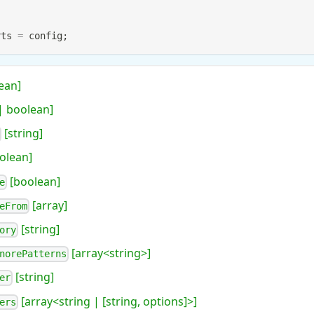
rts
=
 config
;
ean]
 boolean]
[string]
olean]
[boolean]
e
[array]
eFrom
[string]
ory
[array<string>]
norePatterns
[string]
er
[array<string | [string, options]>]
ers