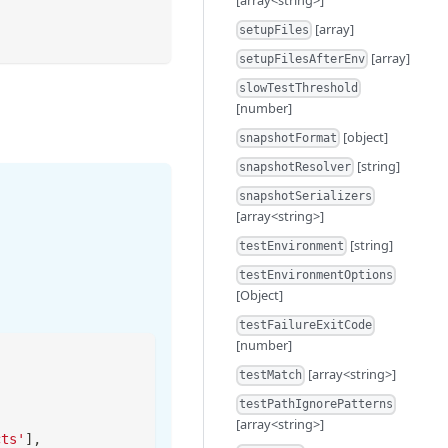
[array]
setupFiles
[array]
setupFilesAfterEnv
slowTestThreshold
[number]
[object]
snapshotFormat
[string]
snapshotResolver
snapshotSerializers
[array<string>]
[string]
testEnvironment
testEnvironmentOptions
[Object]
testFailureExitCode
[number]
[array<string>]
testMatch
testPathIgnorePatterns
[array<string>]
cts'
]
,