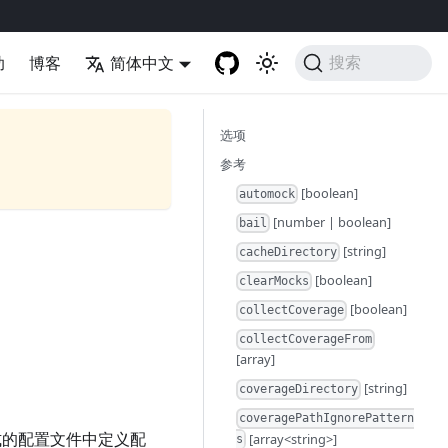
助
博客
简体中文
搜索
选项
参考
[boolean]
automock
[number | boolean]
bail
[string]
cacheDirectory
[boolean]
clearMocks
[boolean]
collectCoverage
collectCoverageFrom
[array]
[string]
。
coverageDirectory
coveragePathIgnorePattern
N格式的配置文件中定义配
[array<string>]
s