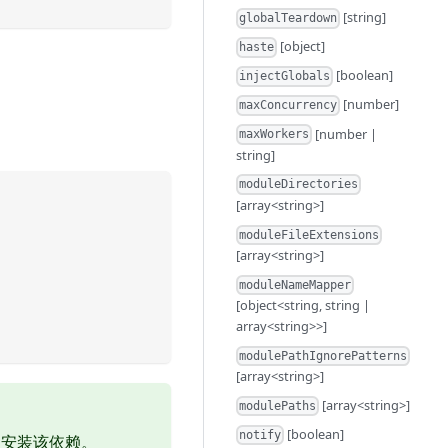
[string]
globalTeardown
[object]
haste
[boolean]
injectGlobals
[number]
maxConcurrency
[number |
maxWorkers
string]
moduleDirectories
[array<string>]
moduleFileExtensions
[array<string>]
moduleNameMapper
[object<string, string |
array<string>>]
modulePathIgnorePatterns
[array<string>]
[array<string>]
modulePaths
[boolean]
notify
中安装该依赖。