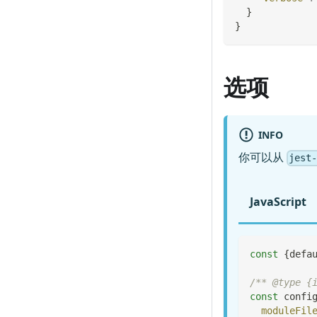
}
}
选项
INFO
你可以从
jest
JavaScript
const
{
defa
/** @type {
const
 confi
moduleFil