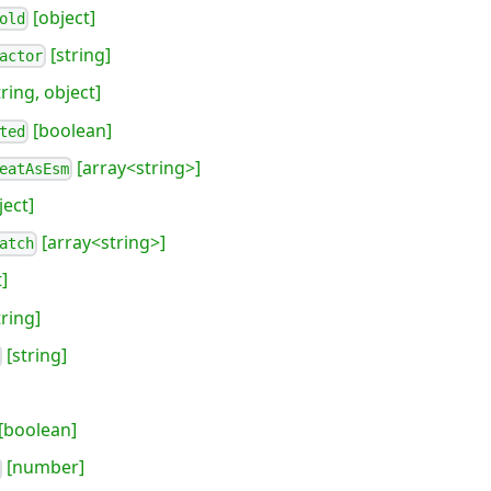
[object]
old
[string]
actor
ring, object]
[boolean]
ted
[array<string>]
eatAsEsm
ject]
[array<string>]
atch
]
tring]
[string]
[boolean]
[number]