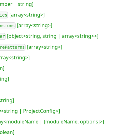
mber | string]
[array<string>]
ies
[array<string>]
nsions
[object<string, string | array<string>>]
er
[array<string>]
rePatterns
rray<string>]
n]
ing]
string]
y<string | ProjectConfig>]
ay<moduleName | [moduleName, options]>]
olean]