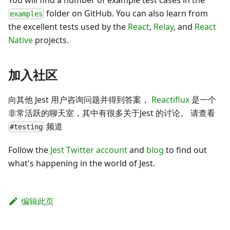
folder on GitHub. You can also learn from
examples
the excellent tests used by the
React
,
Relay
, and
React
Native
projects.
加入社区
向其他 Jest 用户咨询问题并得到答案，
Reactiflux
是一个
非常活跃的聊天室，其中有很多关于Jest 的讨论。 请查看
频道
#testing
Follow the
Jest Twitter account
and
blog
to find out
what's happening in the world of Jest.
编辑此页