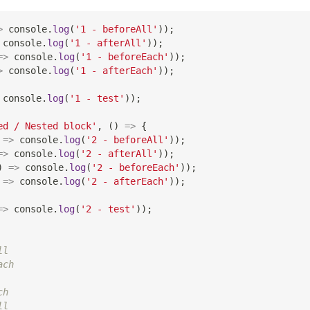
>
console
.
log
(
'1 - beforeAll'
)
)
;
console
.
log
(
'1 - afterAll'
)
)
;
=>
console
.
log
(
'1 - beforeEach'
)
)
;
>
console
.
log
(
'1 - afterEach'
)
)
;
console
.
log
(
'1 - test'
)
)
;
ed / Nested block'
,
(
)
=>
{
=>
console
.
log
(
'2 - beforeAll'
)
)
;
=>
console
.
log
(
'2 - afterAll'
)
)
;
)
=>
console
.
log
(
'2 - beforeEach'
)
)
;
=>
console
.
log
(
'2 - afterEach'
)
)
;
=>
console
.
log
(
'2 - test'
)
)
;
ll
ach
ch
ll