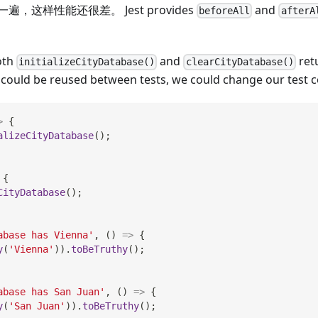
，这样性能还很差。 Jest provides
and
beforeAll
afterA
oth
and
ret
initializeCityDatabase()
clearCityDatabase()
 could be reused between tests, we could change our test c
>
{
alizeCityDatabase
(
)
;
{
CityDatabase
(
)
;
abase has Vienna'
,
(
)
=>
{
y
(
'Vienna'
)
)
.
toBeTruthy
(
)
;
abase has San Juan'
,
(
)
=>
{
y
(
'San Juan'
)
)
.
toBeTruthy
(
)
;