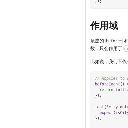
}
)
;
作用域
顶层的
before*
数，只会作用于
d
比如说，我们不仅
// Applies to 
beforeEach
(
(
)
return
initi
}
)
;
test
(
'city dat
expect
(
isCit
}
)
;