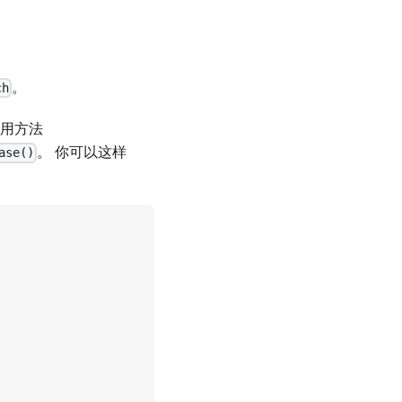
。
ch
调用方法
。 你可以这样
ase()