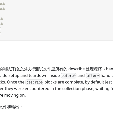
ach
ach
ch
ch
l
l
正的测试开始
之前
执行测试文件里所有的 describe 处理程序（handle
o do setup and teardown inside
and
handle
before*
after*
cks. Once the
blocks are complete, by default Jest 
describe
rder they were encountered in the collection phase, waiting f
ore moving on.
文件和输出：