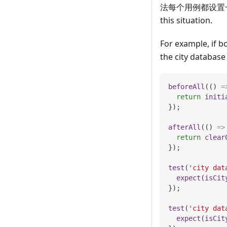
法每个用例都设置一遍
this situation.
For example, if b
the city database
beforeAll
(
(
)
=
return
initi
}
)
;
afterAll
(
(
)
=>
return
clear
}
)
;
test
(
'city dat
expect
(
isCit
}
)
;
test
(
'city dat
expect
(
isCit