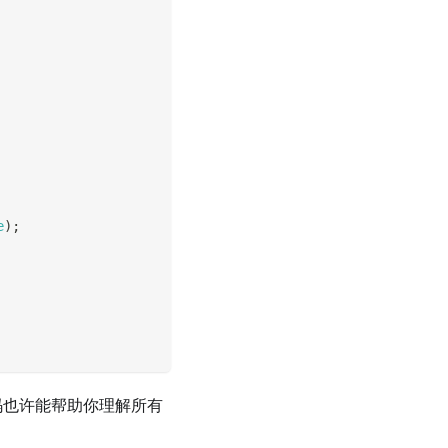
e
)
;
码也许能帮助你理解所有