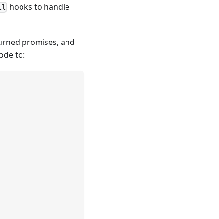
hooks to handle
ll
urned promises, and
ode to: