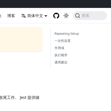
助
博客
简体中文
搜索
Repeating Setup
一次性设置
作用域
执行顺序
通用建议
作。 Jest 提供辅