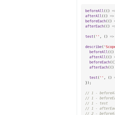
beforeAll
(
(
)
=
afterAll
(
(
)
=>
beforeEach
(
(
)
afterEach
(
(
)
=
test
(
''
,
(
)
=>
describe
(
'Scop
beforeAll
(
(
)
afterAll
(
(
)
beforeEach
(
(
afterEach
(
(
)
test
(
''
,
(
)
}
)
;
// 1 - beforeA
// 1 - beforeE
// 1 - test
// 1 - afterEa
// 2 - beforeA