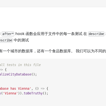
和
hook 函数会应用于文件中的每一条测试 在
after*
describe
中的测试
escribe
有一个城市的数据库，还有一个食品数据库。 我们可以为不同
all tests in this file
=>
{
alizeCityDatabase
(
)
;
abase has Vienna'
,
(
)
=>
{
y
(
'Vienna'
)
)
.
toBeTruthy
(
)
;