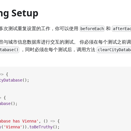
ng Setup
多次测试重复设置的工作，你可以使用
和
beforeEach
afterEa
些与城市信息数据库进行交互的测试。 你必须在每个测试之前
，同时必须在每个测试后，调用方法
tabase()
clearCityDatab
=>
{
tyDatabase
(
)
;
>
{
abase
(
)
;
abase has Vienna'
,
(
)
=>
{
y
(
'Vienna'
)
)
.
toBeTruthy
(
)
;