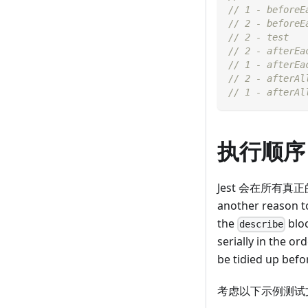
// 1 - beforeE
// 2 - beforeE
// 2 - test
// 2 - afterEa
// 1 - afterEa
// 2 - afterAl
// 1 - afterAl
执行顺序
Jest 会在所有真
another reason t
the
blo
describe
serially in the o
be tidied up bef
考虑以下示例测试