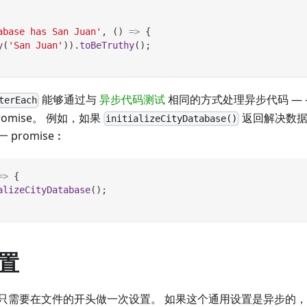
abase has San Juan'
,
(
)
=>
{
y
(
'San Juan'
)
)
.
toBeTruthy
(
)
;
能够通过与
异步代码测试
相同的方式处理异步代码 — 
terEach
omise。 例如，如果
返回解决数据库
initializeCityDatabase()
promise︰
=>
{
alizeCityDatabase
(
)
;
置
只需要在文件的开头做一次设置。 如果这个通用设置是异步的