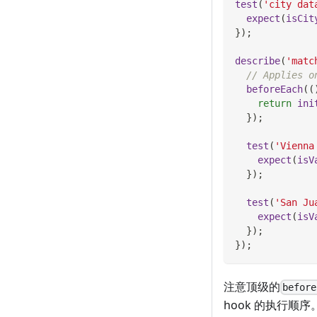
test
(
'city dat
expect
(
isCit
}
)
;
describe
(
'matc
// Applies o
beforeEach
(
(
return
ini
}
)
;
test
(
'Vienna
expect
(
isV
}
)
;
test
(
'San Ju
expect
(
isV
}
)
;
}
)
;
注意顶级的
before
hook 的执行顺序