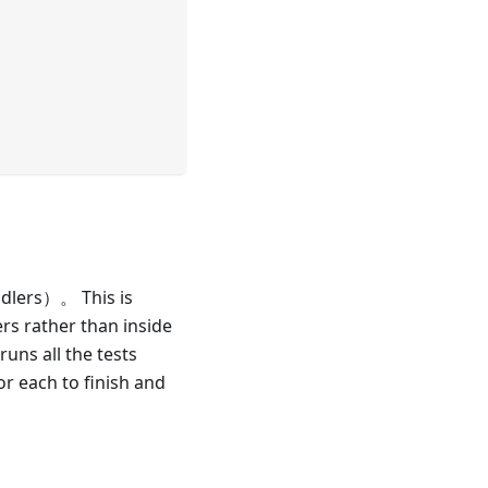
rs）。 This is
rs rather than inside
runs all the tests
or each to finish and