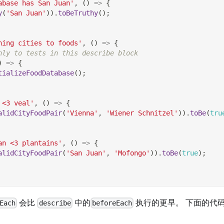
abase has San Juan'
,
(
)
=>
{
y
(
'San Juan'
)
)
.
toBeTruthy
(
)
;
hing cities to foods'
,
(
)
=>
{
nly to tests in this describe block
)
=>
{
tializeFoodDatabase
(
)
;
 <3 veal'
,
(
)
=>
{
alidCityFoodPair
(
'Vienna'
,
'Wiener Schnitzel'
)
)
.
toBe
(
tru
an <3 plantains'
,
(
)
=>
{
alidCityFoodPair
(
'San Juan'
,
'Mofongo'
)
)
.
toBe
(
true
)
;
会比
中的
执行的更早。 下面的代
Each
describe
beforeEach
。