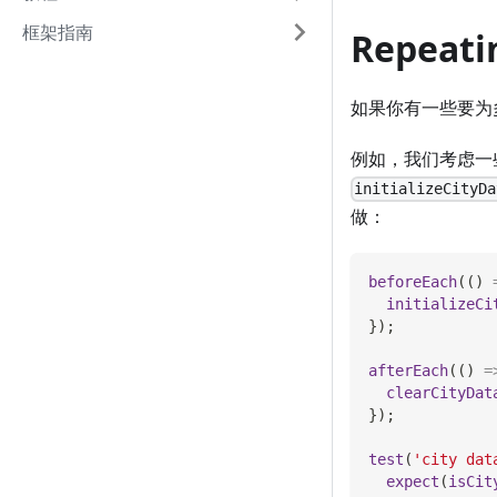
框架指南
Repeati
如果你有一些要为
例如，我们考虑一
initializeCityDa
做：
beforeEach
(
(
)
initializeCi
}
)
;
afterEach
(
(
)
=
clearCityDat
}
)
;
test
(
'city dat
expect
(
isCit