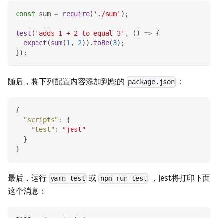
const
 sum 
=
require
(
'./sum'
)
;
test
(
'adds 1 + 2 to equal 3'
,
(
)
=>
{
expect
(
sum
(
1
,
2
)
)
.
toBe
(
3
)
;
}
)
;
随后，将下列配置内容添加到您的
：
package.json
{
"scripts"
:
{
"test"
:
"jest"
}
}
最后，运行
或
，Jest将打印下面
yarn test
npm run test
这个消息：