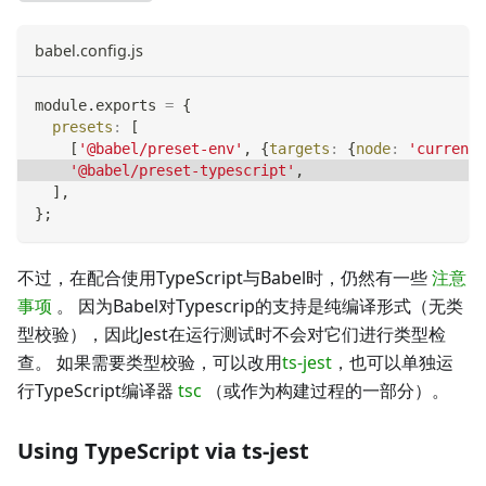
babel.config.js
module
.
exports
=
{
presets
:
[
[
'@babel/preset-env'
,
{
targets
:
{
node
:
'current'
'@babel/preset-typescript'
,
]
,
}
;
不过，在配合使用TypeScript与Babel时，仍然有一些
注意
事项
。 因为Babel对Typescrip的支持是纯编译形式（无类
型校验），因此Jest在运行测试时不会对它们进行类型检
查。 如果需要类型校验，可以改用
ts-jest
，也可以单独运
行TypeScript编译器
tsc
（或作为构建过程的一部分）。
Using TypeScript via ts-jest