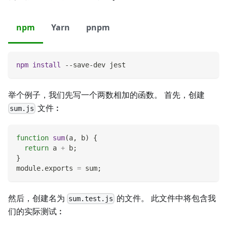
npm
Yarn
pnpm
npm
install
 --save-dev jest
举个例子，我们先写一个两数相加的函数。 首先，创建
文件︰
sum.js
function
sum
(
a
,
 b
)
{
return
 a 
+
 b
;
}
module
.
exports
=
 sum
;
然后，创建名为
的文件。 此文件中将包含我
sum.test.js
们的实际测试︰