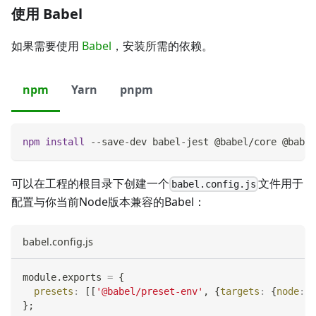
使用 Babel
如果需要使用
Babel
，安装所需的依赖。
npm
Yarn
pnpm
npm
install
 --save-dev babel-jest @babel/core @babel
可以在工程的根目录下创建一个
文件用于
babel.config.js
配置与你当前Node版本兼容的Babel：
babel.config.js
module
.
exports
=
{
presets
:
[
[
'@babel/preset-env'
,
{
targets
:
{
node
:
'
}
;