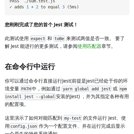
PASS  ./sum.test.js
✓ adds 
1
 + 
2
 to equal 
3
(
5ms
)
您刚刚完成了您的首个 Jest 测试！
此测试使用
和
来测试两值是否一致。 要了
expect
toBe
解 Jest 能进行的更多测试，请参阅
使用匹配器
章节。
在命令行中运行
你可以通过命令行直接运行Jest(前提是jest已经处于你的环
境变量
中，例如通过
或
PATH
yarn global add jest
npm
安装的Jest) ，并为其指定各种有用
install jest --global
的配置项。
这里演示了如何对能匹配到
的文件运行 Jest、使
my-test
用
作为一个配置文件、并在运行完成后显示
config.json
一个原生的操作系统通知。