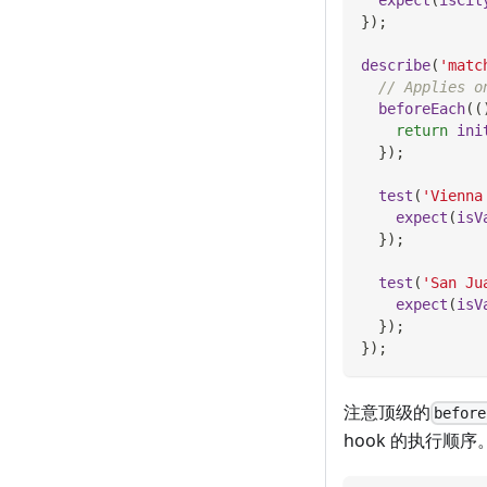
}
)
;
describe
(
'matc
// Applies o
beforeEach
(
(
return
ini
}
)
;
test
(
'Vienna
expect
(
isV
}
)
;
test
(
'San Ju
expect
(
isV
}
)
;
}
)
;
注意顶级的
before
hook 的执行顺序