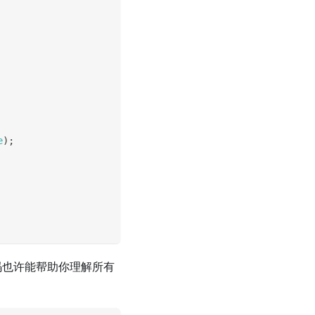
e
)
;
码也许能帮助你理解所有