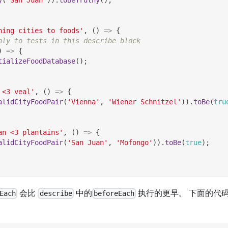
hing cities to foods'
,
(
)
=>
{
nly to tests in this describe block
)
=>
{
tializeFoodDatabase
(
)
;
 <3 veal'
,
(
)
=>
{
alidCityFoodPair
(
'Vienna'
,
'Wiener Schnitzel'
)
)
.
toBe
(
tru
an <3 plantains'
,
(
)
=>
{
alidCityFoodPair
(
'San Juan'
,
'Mofongo'
)
)
.
toBe
(
true
)
;
会比
中的
执行的更早。 下面的代
Each
describe
beforeEach
。