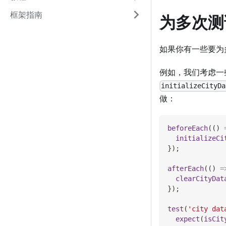
框架指南
为多次测
如果你有一些要为
例如，我们考虑一
initializeCityDa
做：
beforeEach
(
(
)
initializeCi
}
)
;
afterEach
(
(
)
=
clearCityDat
}
)
;
test
(
'city dat
expect
(
isCit