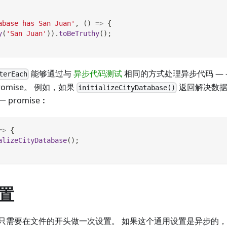
abase has San Juan'
,
(
)
=>
{
y
(
'San Juan'
)
)
.
toBeTruthy
(
)
;
能够通过与
异步代码测试
相同的方式处理异步代码 — 
terEach
omise。 例如，如果
返回解决数据库
initializeCityDatabase()
promise︰
=>
{
alizeCityDatabase
(
)
;
置
只需要在文件的开头做一次设置。 如果这个通用设置是异步的