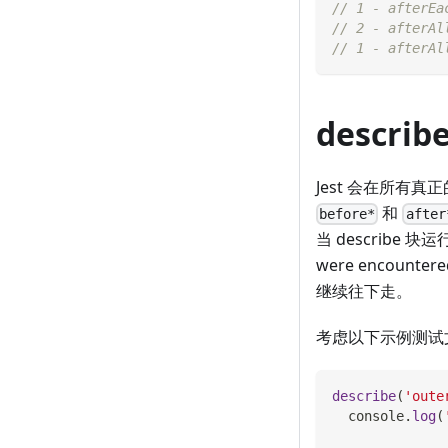
// 1 - afterEa
// 2 - afterAl
// 1 - afterAl
descri
Jest 会在所有真
和
before*
after
当 describe 块
were encoun
继续往下走。
考虑以下示例测试
describe
(
'oute
console
.
log
(