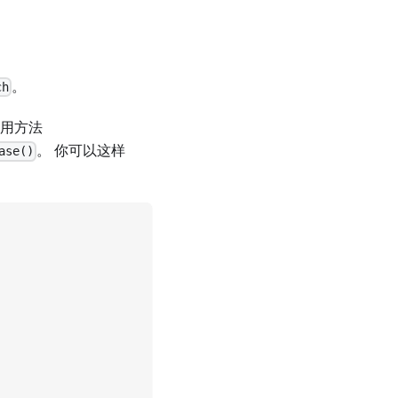
。
ch
调用方法
。 你可以这样
ase()