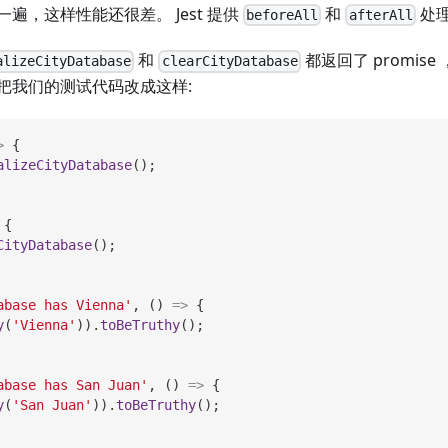
遍，这样性能还很差。 Jest 提供
和
处
beforeAll
afterAll
和
都返回了 promis
alizeCityDatabase
clearCityDatabase
把我们的测试代码改成这样:
>
{
alizeCityDatabase
(
)
;
{
CityDatabase
(
)
;
abase has Vienna'
,
(
)
=>
{
y
(
'Vienna'
)
)
.
toBeTruthy
(
)
;
abase has San Juan'
,
(
)
=>
{
y
(
'San Juan'
)
)
.
toBeTruthy
(
)
;