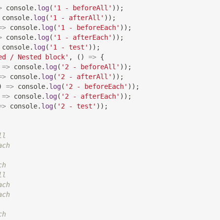
>
console
.
log
(
'1 - beforeAll'
)
)
;
console
.
log
(
'1 - afterAll'
)
)
;
=>
console
.
log
(
'1 - beforeEach'
)
)
;
>
console
.
log
(
'1 - afterEach'
)
)
;
console
.
log
(
'1 - test'
)
)
;
ed / Nested block'
,
(
)
=>
{
=>
console
.
log
(
'2 - beforeAll'
)
)
;
=>
console
.
log
(
'2 - afterAll'
)
)
;
)
=>
console
.
log
(
'2 - beforeEach'
)
)
;
=>
console
.
log
(
'2 - afterEach'
)
)
;
=>
console
.
log
(
'2 - test'
)
)
;
ll
ach
ch
ll
ach
ach
ch