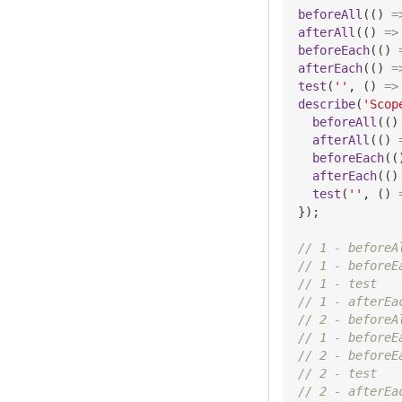
beforeAll
(
(
)
=
afterAll
(
(
)
=>
beforeEach
(
(
)
afterEach
(
(
)
=
test
(
''
,
(
)
=>
describe
(
'Scop
beforeAll
(
(
)
afterAll
(
(
)
beforeEach
(
(
afterEach
(
(
)
test
(
''
,
(
)
}
)
;
// 1 - beforeA
// 1 - beforeE
// 1 - test
// 1 - afterEa
// 2 - beforeA
// 1 - beforeE
// 2 - beforeE
// 2 - test
// 2 - afterEa