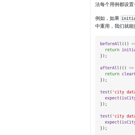
法每个用例都设置一
例如，如果
initi
中重用，我们就能
beforeAll
(
(
)
=
return
initi
}
)
;
afterAll
(
(
)
=>
return
clear
}
)
;
test
(
'city dat
expect
(
isCit
}
)
;
test
(
'city dat
expect
(
isCit
}
)
;