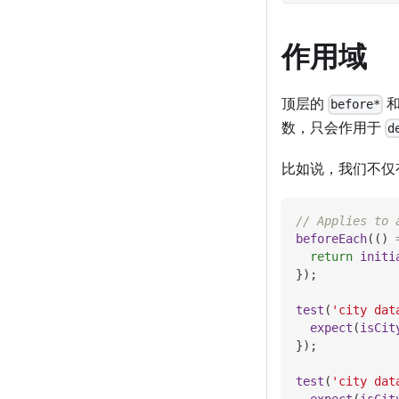
作用域
顶层的
before*
数，只会作用于
d
比如说，我们不仅
// Applies to 
beforeEach
(
(
)
return
initi
}
)
;
test
(
'city dat
expect
(
isCit
}
)
;
test
(
'city dat
expect
(
isCit