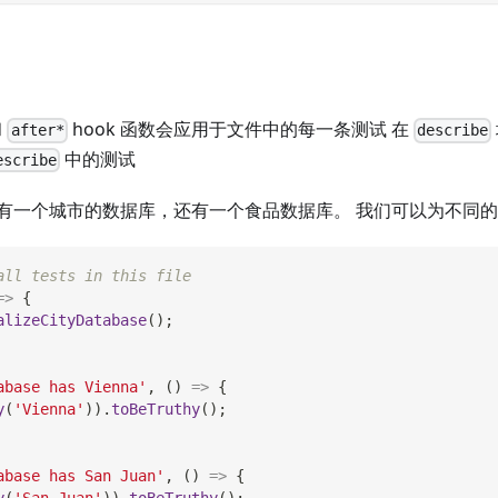
和
hook 函数会应用于文件中的每一条测试 在
after*
describe
中的测试
escribe
有一个城市的数据库，还有一个食品数据库。 我们可以为不同
all tests in this file
=>
{
alizeCityDatabase
(
)
;
abase has Vienna'
,
(
)
=>
{
y
(
'Vienna'
)
)
.
toBeTruthy
(
)
;
abase has San Juan'
,
(
)
=>
{
y
(
'San Juan'
)
)
.
toBeTruthy
(
)
;