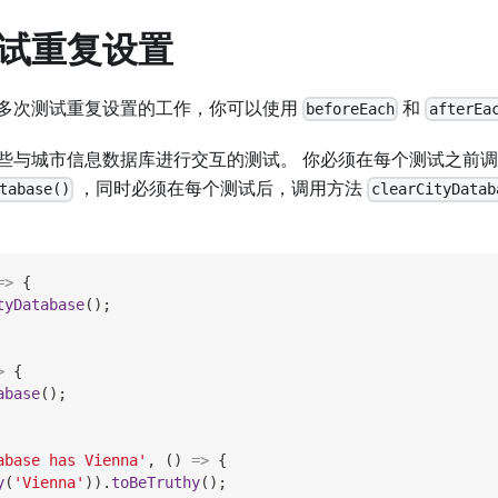
试重复设置
多次测试重复设置的工作，你可以使用
和
beforeEach
afterEa
些与城市信息数据库进行交互的测试。 你必须在每个测试之前
，同时必须在每个测试后，调用方法
tabase()
clearCityDatab
=>
{
tyDatabase
(
)
;
>
{
abase
(
)
;
abase has Vienna'
,
(
)
=>
{
y
(
'Vienna'
)
)
.
toBeTruthy
(
)
;