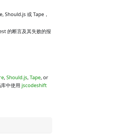
e, Should.js 或 Tape，
Jest 的断言及其失败的报
re
,
Should.js
,
Tape
, or
码库中使用
jscodeshift