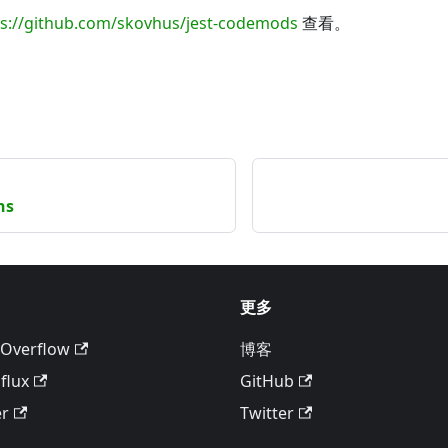
ps://github.com/skovhus/jest-codemods
查看。
ns
更多
 Overflow
博客
flux
GitHub
er
Twitter