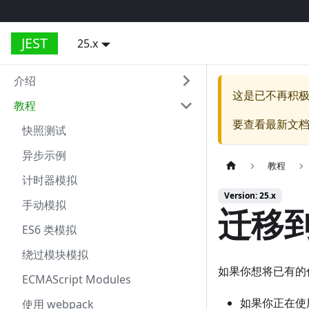
JEST
25.x
介绍
这是已不再积
教程
要查看最新文
快照测试
异步示例
教程
计时器模拟
Version: 25.x
手动模拟
迁移到
ES6 类模拟
绕过模块模拟
如果你想将已有的代
ECMAScript Modules
如果你正在使用 
使用 webpack