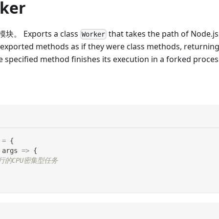
rker
Exports a class
that takes the path of Node.j
Worker
 exported methods as if they were class methods, returning
 specified method finishes its execution in a forked proces
=
{
args
=>
{
行的CPU密集型任务