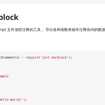
block
aScript 文件顶部注释的工具， 导出各种函数来操作注释块内的数
thComments
}
=
require
(
'jest-docblock'
)
;
ample
Hello World!');