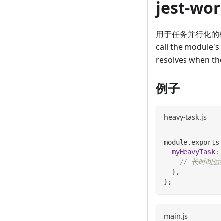
jest-wo
用于任务并行化的模块。 
call the module's
resolves when the
例子
heavy-task.js
module
.
exports
myHeavyTask
:
// 长时间运
}
,
}
;
main.js