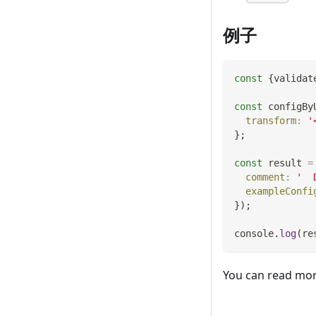
例子
const
{
validat
const
 configBy
transform
:
'
}
;
const
 result 
=
comment
:
'  
exampleConfi
}
)
;
console
.
log
(
re
You can read mo