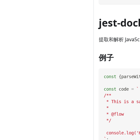
jest-doc
提取和解析 Jav
例子
const
{
parseWi
const
 code 
=
`
/**
 * This is a s
 *
 * @flow
 */
 console.log('
`
;