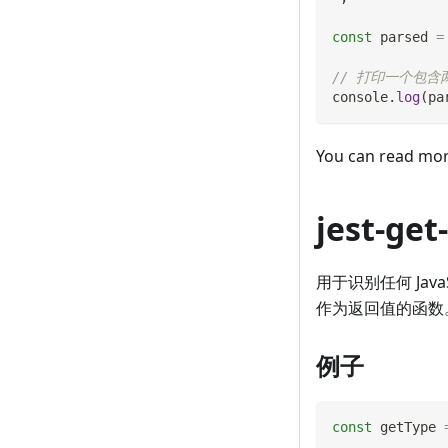
const
 parsed 
=
// 打印一个包含两个
console
.
log
(
pa
You can read mo
jest-get
用于识别任何 Ja
作为返回值的函数
例子
const
 getType 