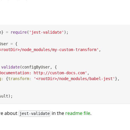
e
}
=
require
(
'jest-validate'
)
;
User 
=
{
<rootDir>/node_modules/my-custom-transform'
,
validate
(
configByUser
,
{
Documentation: http://custom-docs.com'
,
g
:
{
transform
:
'<rootDir>/node_modules/babel-jest'
}
,
sult
)
;
re about
in the
readme file
.
jest-validate