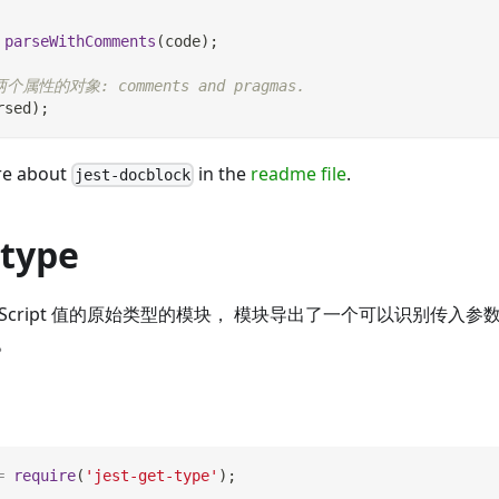
parseWithComments
(
code
)
;
属性的对象: comments and pragmas.
rsed
)
;
re about
in the
readme file
.
jest-docblock
-type
vaScript 值的原始类型的模块， 模块导出了一个可以识别传入
。
=
require
(
'jest-get-type'
)
;