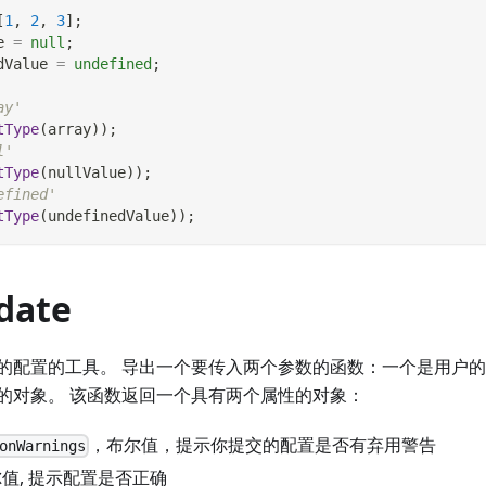
[
1
,
2
,
3
]
;
e 
=
null
;
dValue 
=
undefined
;
ay'
tType
(
array
)
)
;
l'
tType
(
nullValue
)
)
;
efined'
tType
(
undefinedValue
)
)
;
idate
的配置的工具。 导出一个要传入两个参数的函数：一个是用户
的对象。 该函数返回一个具有两个属性的对象：
，布尔值，提示你提交的配置是否有弃用警告
onWarnings
布尔值, 提示配置是否正确