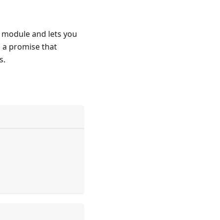
s module and lets you
 a promise that
s.