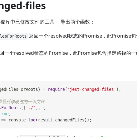
nged-files
hg 存储库中已修改文件的工具。 导出两个函数：
返回一个resolved状态的Promise，此Promi
lesForRoots
回一个resolved状态的Promise，此Promise包含指定路径
gedFilesForRoots
}
=
require
(
'jest-changed-files'
)
;
目录最后修改过的一组文件
sForRoots
(
[
'./'
]
,
{
true
,
=>
console
.
log
(
result
.
changedFiles
)
)
;