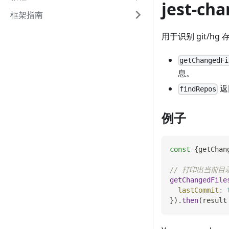
jest-cha
框架指南
用于识别 git/
getChangedFi
息。
返
findRepos
例子
const
{
getChan
// 打印出当前
getChangedFile
lastCommit
:
}
)
.
then
(
result