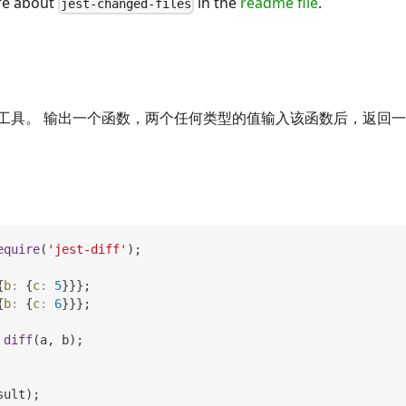
re about
in the
readme file
.
jest-changed-files
工具。 输出一个函数，两个任何类型的值输入该函数后，返回一
equire
(
'jest-diff'
)
;
{
b
:
{
c
:
5
}
}
}
;
{
b
:
{
c
:
6
}
}
}
;
diff
(
a
,
 b
)
;
sult
)
;