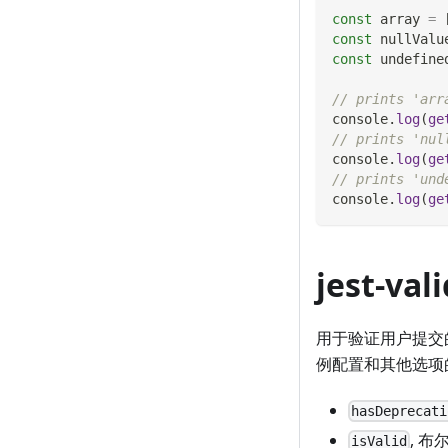
const
 array 
=
const
 nullValu
const
 undefine
// prints 'arr
console
.
log
(
ge
// prints 'nul
console
.
log
(
ge
// prints 'und
console
.
log
(
ge
jest-val
用于验证用户提交
例配置和其他选项
hasDeprecati
, 
isValid