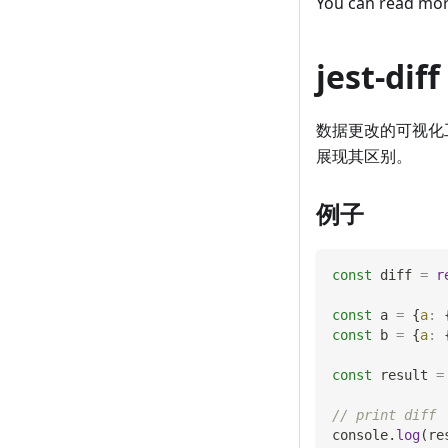
You can read mo
jest-diff
数据更改的可视化
展现其区别。
例子
const
 diff 
=
r
const
 a 
=
{
a
:
const
 b 
=
{
a
:
const
 result 
=
// print diff
console
.
log
(
re