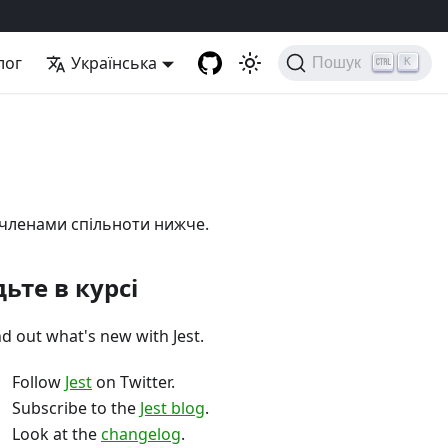
лог
Українська
Пошук
K
з членами спільноти нижче.
ьте в курсі
nd out what's new with Jest.
Follow
Jest
on Twitter.
Subscribe to the
Jest blog
.
Look at the
changelog
.