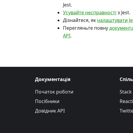
Jest.
Усувайте несправності
з Jest.
Дізнайтеся, як
налаштувати Je
Перегляньте повну
документ
API
.
Документація
Спіл
Початок роботи
Stack
Посібники
Reacti
Довідник API
Twitt