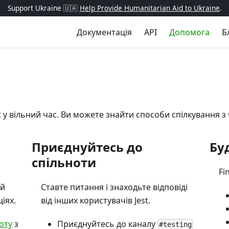
Support Ukraine 🇺🇦
Help Provide Humanitarian Aid to Ukraine
.
Документація
API
Допомога
Б
 у вільний час. Ви можете знайти способи спілкування 
Приєднуйтесь до
Буд
спільноти
Fi
ій
Ставте питання і знаходьте відповіді
іях.
від інших користувачів Jest.
оту
з
Приєднуйтесь до каналу
#testing