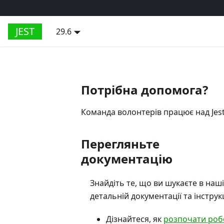
JEST
29.6
Потрібна допомога?
Команда волонтерів працює над Jest
Перегляньте
документацію
Знайдіть те, що ви шукаєте в наш
детальній документації та інструкц
Дізнайтеся, як
розпочати роб