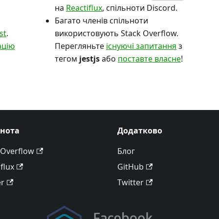
на
Reactiflux
, спільноти Discord.
Багато членів спільноти
st
.
використовують Stack Overflow.
ацію
Перегляньте
існуючі запитання
з
тегом
jestjs
або
поставте власне
!
ьнота
Додатково
 Overflow
Блог
flux
GitHub
er
Twitter