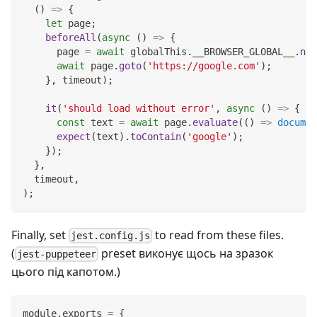
(
)
=>
{
let
 page
;
beforeAll
(
async
(
)
=>
{
      page 
=
await
 globalThis
.
__BROWSER_GLOBAL__
.
new
await
 page
.
goto
(
'https://google.com'
)
;
}
,
 timeout
)
;
it
(
'should load without error'
,
async
(
)
=>
{
const
 text 
=
await
 page
.
evaluate
(
(
)
=>
documen
expect
(
text
)
.
toContain
(
'google'
)
;
}
)
;
}
,
  timeout
,
)
;
Finally, set
to read from these files.
jest.config.js
(
preset виконує щось на зразок
jest-puppeteer
цього під капотом.)
module
.
exports
=
{