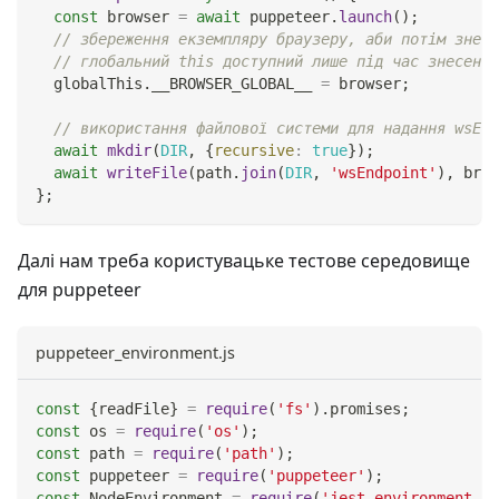
const
 browser 
=
await
 puppeteer
.
launch
(
)
;
// збереження екземпляру браузеру, аби потім знест
// глобальний this доступний лише під час знесення
  globalThis
.
__BROWSER_GLOBAL__
=
 browser
;
// використання файлової системи для надання wsEnd
await
mkdir
(
DIR
,
{
recursive
:
true
}
)
;
await
writeFile
(
path
.
join
(
DIR
,
'wsEndpoint'
)
,
 brow
}
;
Далі нам треба користувацьке тестове середовище
для puppeteer
puppeteer_environment.js
const
{
readFile
}
=
require
(
'fs'
)
.
promises
;
const
 os 
=
require
(
'os'
)
;
const
 path 
=
require
(
'path'
)
;
const
 puppeteer 
=
require
(
'puppeteer'
)
;
const
NodeEnvironment
=
require
(
'jest-environment-no