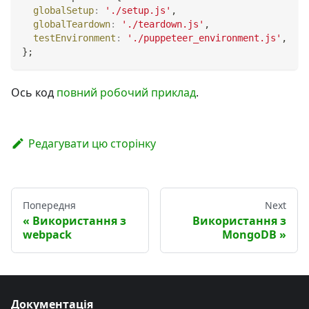
globalSetup
:
'./setup.js'
,
globalTeardown
:
'./teardown.js'
,
testEnvironment
:
'./puppeteer_environment.js'
,
}
;
Ось код
повний робочий приклад
.
Редагувати цю сторінку
Попередня
Next
Використання з
Використання з
webpack
MongoDB
Документація