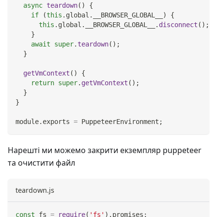
async
teardown
(
)
{
if
(
this
.
global
.
__BROWSER_GLOBAL__
)
{
this
.
global
.
__BROWSER_GLOBAL__
.
disconnect
(
)
;
}
await
super
.
teardown
(
)
;
}
getVmContext
(
)
{
return
super
.
getVmContext
(
)
;
}
}
module
.
exports
=
PuppeteerEnvironment
;
Нарешті ми можемо закрити екземпляр puppeteer
та очистити файл
teardown.js
const
 fs 
=
require
(
'fs'
)
.
promises
;