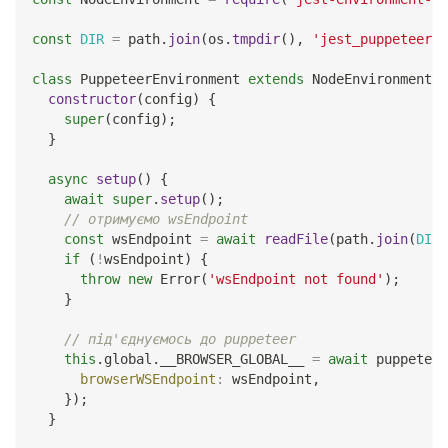
const
DIR
=
 path
.
join
(
os
.
tmpdir
(
)
,
'jest_puppeteer_g
class
PuppeteerEnvironment
extends
NodeEnvironment
{
constructor
(
config
)
{
super
(
config
)
;
}
async
setup
(
)
{
await
super
.
setup
(
)
;
// отримуємо wsEndpoint
const
 wsEndpoint 
=
await
readFile
(
path
.
join
(
DIR
,
if
(
!
wsEndpoint
)
{
throw
new
Error
(
'wsEndpoint not found'
)
;
}
// під'єднуємось до puppeteer
this
.
global
.
__BROWSER_GLOBAL__
=
await
 puppeteer
browserWSEndpoint
:
 wsEndpoint
,
}
)
;
}