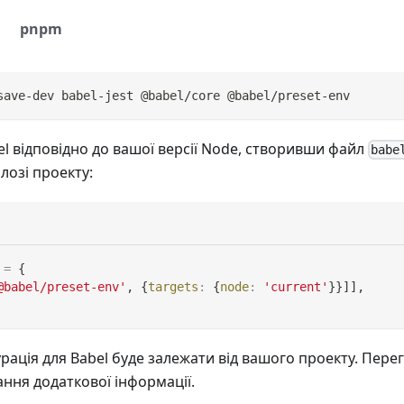
pnpm
save-dev babel-jest @babel/core @babel/preset-env
l відповідно до вашої версії Node, створивши файл
babe
лозі проекту:
=
{
@babel/preset-env'
,
{
targets
:
{
node
:
'current'
}
}
]
]
,
урація для Babel буде залежати від вашого проекту. Пер
ння додаткової інформації.