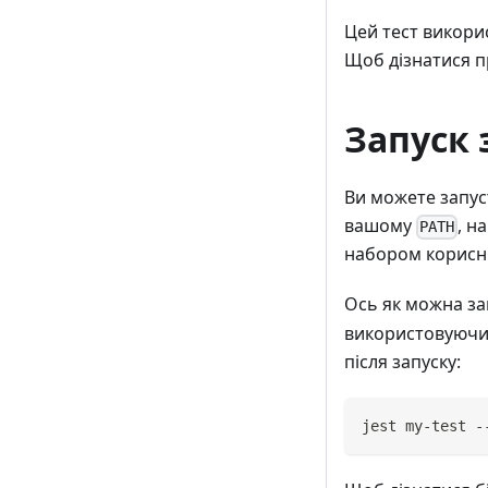
Цей тест викори
Щоб дізнатися пр
Запуск 
Ви можете запус
вашому
, н
PATH
набором корисн
Ось як можна зап
використовуюч
після запуску:
jest my-test -