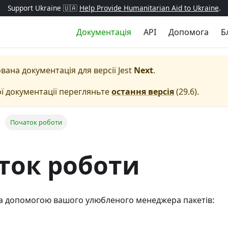
Support Ukraine 🇺🇦
Help Provide Humanitarian Aid to Ukraine
.
Документація
API
Допомога
Б
вана документація для версії
Jest
Next
.
ї документації перегляньте
остання версія
(
29.6
).
Початок роботи
ток роботи
 за допомогою вашого улюбленого менеджера пакетів: