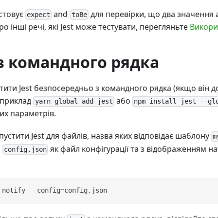
стовує
and
для перевірки, що два значення 
expect
toBe
о інші речі, які Jest може тестувати, перегляньте
Викори
з командного рядка
тити Jest безпосередньо з командного рядка (якщо він 
априклад
або
yarn global add jest
npm install jest --gl
их параметрів.
устити Jest для файлів, назва яких відповідає шаблону
m
и
як файл конфігурації та з відображенням 
config.json
-notify --config
=
config.json