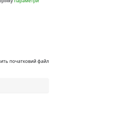
орінку
параметри
орить початковий файл