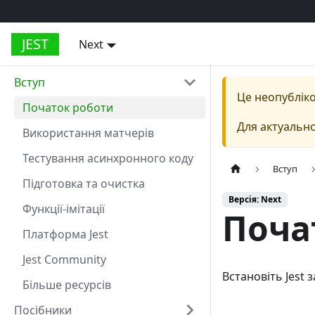
JEST
Next
Вступ
Це неопубліко
Початок роботи
Для актуально
Використання матчерів
Тестування асинхронного коду
Вступ
Підготовка та очистка
Версія: Next
Функції-імітації
Поча
Платформа Jest
Jest Community
Встановіть Jest
Більше ресурсів
Посібники