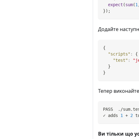
expect
(
sum
(
1
}
)
;
Додайте наступн
{
"scripts"
:
{
"test"
:
"j
}
}
Тепер виконайт
PASS  ./sum.te
✓ adds 
1
 + 
2
 t
Ви тільки що у