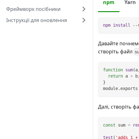
npm
Yarn
Фреймворк посібники
Інструкції для оновлення
npm
install
 --
Давайте почнемо 
створіть файл
s
function
sum
(
a
return
 a 
+
 b
}
module
.
exports
Далі, створіть ф
const
 sum 
=
re
test
(
'adds 1 +