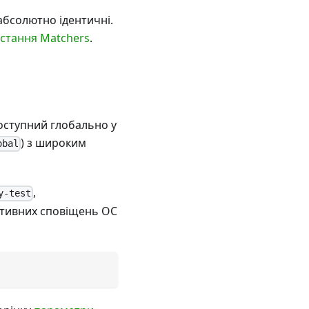
абсолютно ідентичні.
стання Matchers
.
доступний глобально у
) з широким
obal
,
y-test
нативних сповіщень ОС