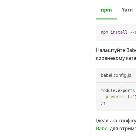
npm
Yarn
npm
install
 --
Налаштуйте Babe
кореневому ката
babel.config.js
module
.
exports
presets
:
[
[
'
}
;
Ідеальна конфіг
Babel
для отрима