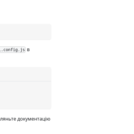
в
l.config.js
егляньте документацію