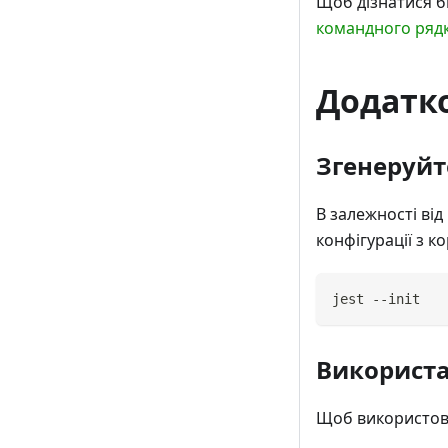
Щоб дізнатися б
командного рядк
Додатк
Згенеруйт
В залежності від
конфігурації з 
jest --init
Використа
Щоб використо