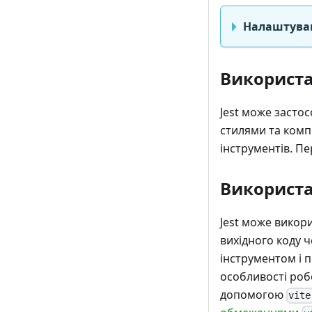
Налаштуванн
Використ
Jest може засто
стилями та компі
інструментів. П
Використа
Jest може викор
вихідного коду ч
інструментом і п
особливості роб
допомогою
vite