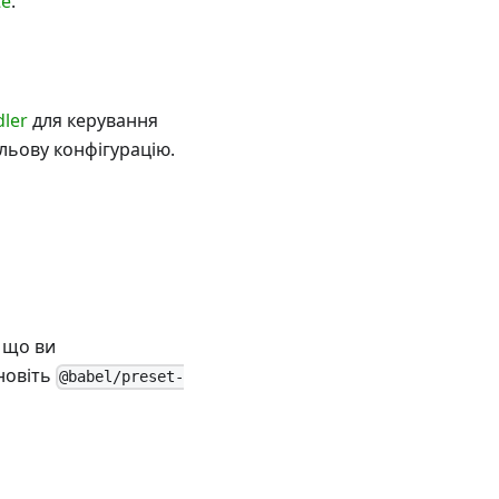
te
.
dler
для керування
ульову конфігурацію.
, що ви
новіть
@babel/preset-