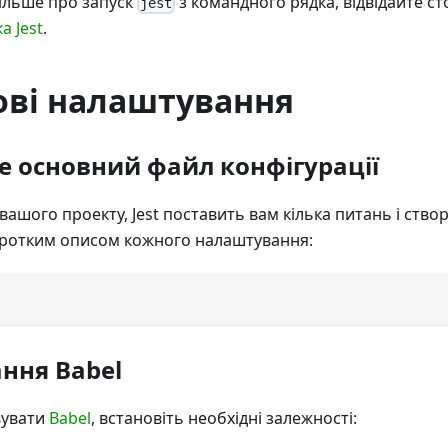
ільше про запуск
з командного рядка, відвідайте ст
jest
а Jest
.
ові налаштування
е основний файл конфігурації
 вашого проекту, Jest поставить вам кілька питань і ств
коротким описом кожного налаштування:
ння Babel
вувати
Babel
, встановіть необхідні залежності: