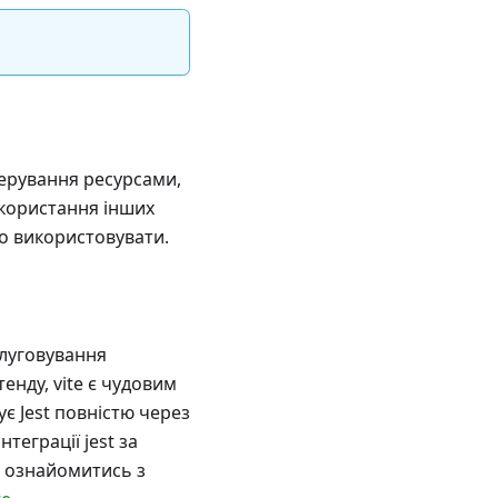
ерування ресурсами,
використання інших
о використовувати.
луговування
енду, vite є чудовим
ує Jest повністю через
нтеграції jest за
то ознайомитись з