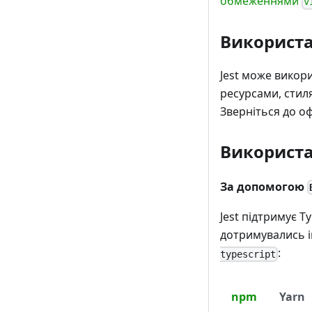
обмеженнями
v
Використа
Jest може викор
ресурсами, стиля
Зверніться до о
Використа
За допомогою
Jest підтримує T
дотримувались і
:
typescript
npm
Yarn