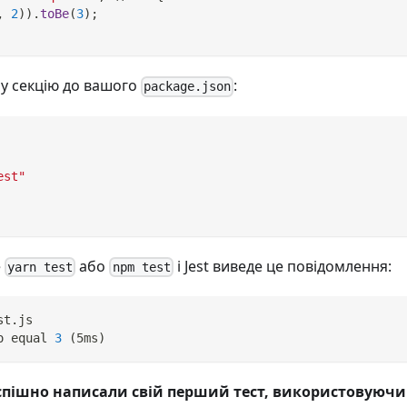
,
2
)
)
.
toBe
(
3
)
;
у секцію до вашого
:
package.json
est"
е
або
і Jest виведе це повідомлення:
yarn test
npm test
st.js
o equal 
3
(
5ms
)
спішно написали свій перший тест, використовуючи 