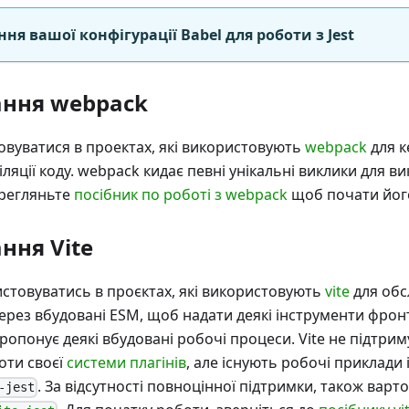
я вашої конфігурації Babel для роботи з Jest
ання webpack
совуватися в проектах, які використовують
webpack
для к
ляції коду. webpack кидає певні унікальні виклики для 
ерегляньте
посібник по роботі з webpack
щоб почати йог
ння Vite
истовуватись в проєктах, які використовують
vite
для обс
ерез вбудовані ESM, щоб надати деякі інструменти фронт
ропонує деякі вбудовані робочі процеси. Vite не підтрим
оти своєї
системи плагінів
, але існують робочі приклади і
. За відсутності повноцінної підтримки, також вар
-jest