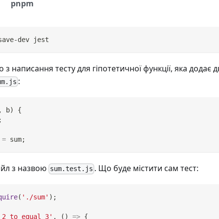
pnpm
save-dev jest
з написання тесту для гіпотетичної функції, яка додає д
:
um.js
,
 b
)
{
;
=
 sum
;
айл з назвою
. Що буде містити сам тест:
sum.test.js
quire
(
'./sum'
)
;
 2 to equal 3'
,
(
)
=>
{