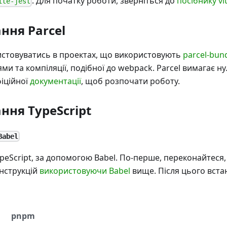
. Для початку роботи, зверніться до
посібнику vi
ite-jest
ння Parcel
истовуватись в проектах, що використовують
parсel-bun
ми та компіляції, подібної до webpack. Parcel вимагає н
фіційної
документації
, щоб розпочати роботу.
ння TypeScript
Babel
ypeScript, за допомогою Babel. По-перше, переконайтеся
нструкцій
використовуючи Babel
вище. Після цього вста
pnpm