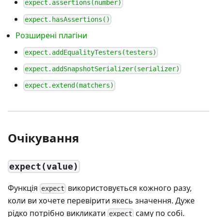
expect.assertions(number)
expect.hasAssertions()
Розширені плагіни
expect.addEqualityTesters(testers)
expect.addSnapshotSerializer(serializer)
expect.extend(matchers)
Очікування
expect(value)
Функція
використовується кожного разу,
expect
коли ви хочете перевірити якесь значення. Дуже
рідко потрібно викликати
саму по собі.
expect