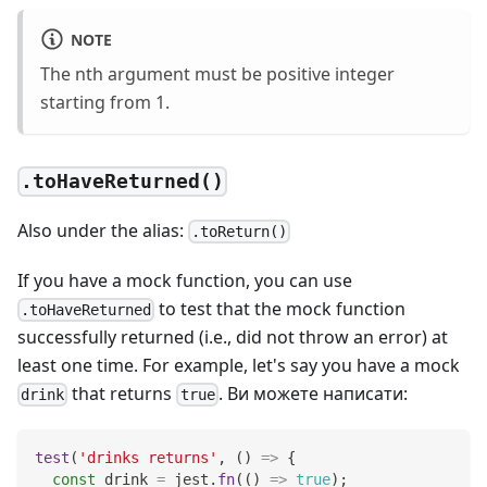
NOTE
The nth argument must be positive integer
starting from 1.
.toHaveReturned()
Also under the alias:
.toReturn()
If you have a mock function, you can use
to test that the mock function
.toHaveReturned
successfully returned (i.e., did not throw an error) at
least one time. For example, let's say you have a mock
that returns
. Ви можете написати:
drink
true
test
(
'drinks returns'
,
(
)
=>
{
const
 drink 
=
 jest
.
fn
(
(
)
=>
true
)
;