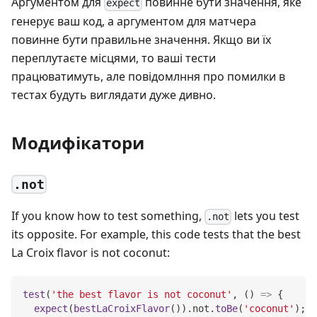
Аргументом для
повинне бути значення, яке
expect
генерує ваш код, а аргументом для матчера
повинне бути правильне значення. Якщо ви їх
переплутаєте місцями, то ваші тести
працюватимуть, але повідомлння про помилки в
тестах будуть виглядати дуже дивно.
Модифікатори
.not
If you know how to test something,
lets you test
.not
its opposite. For example, this code tests that the best
La Croix flavor is not coconut:
test
(
'the best flavor is not coconut'
,
(
)
=>
{
expect
(
bestLaCroixFlavor
(
)
)
.
not
.
toBe
(
'coconut'
)
;