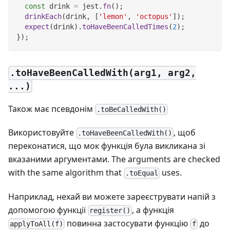
const
 drink 
=
 jest
.
fn
(
)
;
drinkEach
(
drink
,
[
'lemon'
,
'octopus'
]
)
;
expect
(
drink
)
.
toHaveBeenCalledTimes
(
2
)
;
}
)
;
.toHaveBeenCalledWith(arg1, arg2,
...)
Також має псевдонім
.toBeCalledWith()
Використовуйте
, щоб
.toHaveBeenCalledWith()
переконатися, що мок функція була викликана зі
вказаними аргументами. The arguments are checked
with the same algorithm that
uses.
.toEqual
Наприклад, нехай ви можете зареєструвати напій з
допомогою функції
, а функція
register()
повинна застосувати функцію
до
applyToAll(f)
f