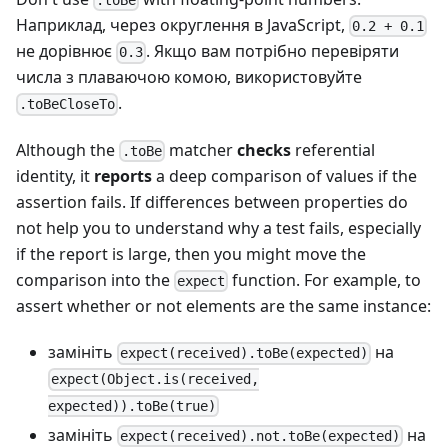
.toBe
Наприклад, через округлення в JavaScript,
0.2 + 0.1
не дорівнює
. Якщо вам потрібно перевіряти
0.3
числа з плаваючою комою, використовуйте
.
.toBeCloseTo
Although the
matcher
checks
referential
.toBe
identity, it
reports
a deep comparison of values if the
assertion fails. If differences between properties do
not help you to understand why a test fails, especially
if the report is large, then you might move the
comparison into the
function. For example, to
expect
assert whether or not elements are the same instance:
замініть
на
expect(received).toBe(expected)
expect(Object.is(received,
expected)).toBe(true)
замініть
на
expect(received).not.toBe(expected)