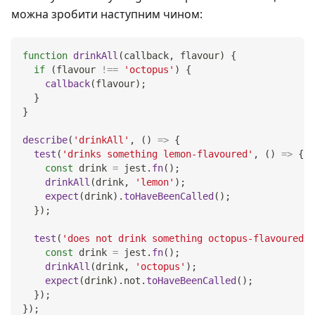
можна зробити наступним чином:
function
drinkAll
(
callback
,
 flavour
)
{
if
(
flavour 
!==
'octopus'
)
{
callback
(
flavour
)
;
}
}
describe
(
'drinkAll'
,
(
)
=>
{
test
(
'drinks something lemon-flavoured'
,
(
)
=>
{
const
 drink 
=
 jest
.
fn
(
)
;
drinkAll
(
drink
,
'lemon'
)
;
expect
(
drink
)
.
toHaveBeenCalled
(
)
;
}
)
;
test
(
'does not drink something octopus-flavoured'
,
const
 drink 
=
 jest
.
fn
(
)
;
drinkAll
(
drink
,
'octopus'
)
;
expect
(
drink
)
.
not
.
toHaveBeenCalled
(
)
;
}
)
;
}
)
;