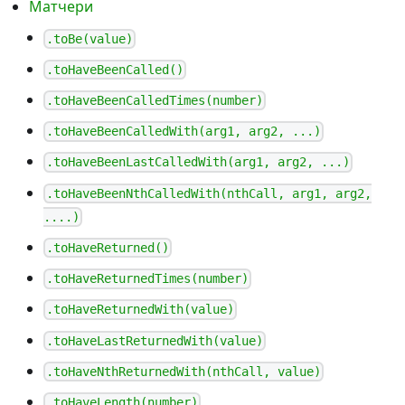
Матчери
.toBe(value)
.toHaveBeenCalled()
.toHaveBeenCalledTimes(number)
.toHaveBeenCalledWith(arg1, arg2, ...)
.toHaveBeenLastCalledWith(arg1, arg2, ...)
.toHaveBeenNthCalledWith(nthCall, arg1, arg2,
....)
.toHaveReturned()
.toHaveReturnedTimes(number)
.toHaveReturnedWith(value)
.toHaveLastReturnedWith(value)
.toHaveNthReturnedWith(nthCall, value)
.toHaveLength(number)