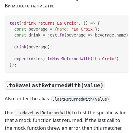
Ви можете написати:
test
(
'drink returns La Croix'
,
(
)
=>
{
const
 beverage 
=
{
name
:
'La Croix'
}
;
const
 drink 
=
 jest
.
fn
(
beverage
=>
 beverage
.
name
)
;
drink
(
beverage
)
;
expect
(
drink
)
.
toHaveReturnedWith
(
'La Croix'
)
;
}
)
;
.toHaveLastReturnedWith(value)
Also under the alias:
.lastReturnedWith(value)
Use
to test the specific value
.toHaveLastReturnedWith
that a mock function last returned. If the last call to
the mock function threw an error, then this matcher