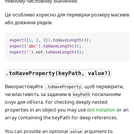
певному числовому значенню.
Це особливо корисно для перевірки розміру масивів
або довжини рядків.
expect
(
[
1
,
2
,
3
]
)
.
toHaveLength
(
3
)
;
expect
(
'abc'
)
.
toHaveLength
(
3
)
;
expect
(
''
)
.
not
.
toHaveLength
(
5
)
;
.toHaveProperty(keyPath, value?)
Використовуйте
, щоб перевірити,
.toHaveProperty
чи властивість за заданим в
посиланням
keyPath
існує для об’єкта. For checking deeply nested
properties in an object you may use
dot notation
or an
array containing the keyPath for deep references.
You can provide an optional
argument to
value