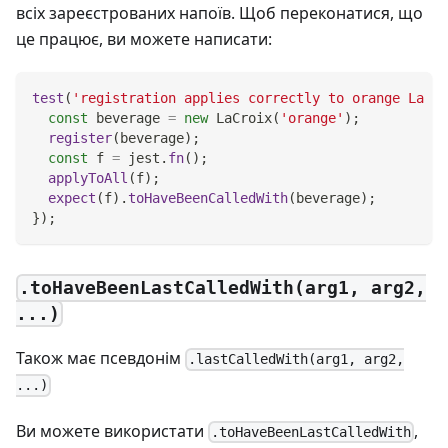
всіх зареєстрованих напоїв. Щоб переконатися, що
це працює, ви можете написати:
test
(
'registration applies correctly to orange La Cr
const
 beverage 
=
new
LaCroix
(
'orange'
)
;
register
(
beverage
)
;
const
 f 
=
 jest
.
fn
(
)
;
applyToAll
(
f
)
;
expect
(
f
)
.
toHaveBeenCalledWith
(
beverage
)
;
}
)
;
.toHaveBeenLastCalledWith(arg1, arg2,
...)
Також має псевдонім
.lastCalledWith(arg1, arg2,
...)
Ви можете використати
,
.toHaveBeenLastCalledWith