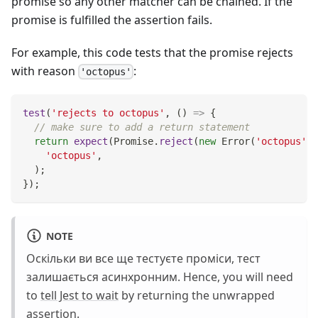
promise so any other matcher can be chained. If the
promise is fulfilled the assertion fails.
For example, this code tests that the promise rejects
with reason
:
'octopus'
test
(
'rejects to octopus'
,
(
)
=>
{
// make sure to add a return statement
return
expect
(
Promise
.
reject
(
new
Error
(
'octopus'
)
)
'octopus'
,
)
;
}
)
;
NOTE
Оскільки ви все ще тестуєте проміси, тест
залишається асинхронним. Hence, you will need
to
tell Jest to wait
by returning the unwrapped
assertion.