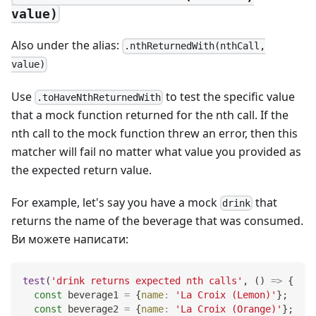
value)
Also under the alias:
.nthReturnedWith(nthCall,
value)
Use
to test the specific value
.toHaveNthReturnedWith
that a mock function returned for the nth call. If the
nth call to the mock function threw an error, then this
matcher will fail no matter what value you provided as
the expected return value.
For example, let's say you have a mock
that
drink
returns the name of the beverage that was consumed.
Ви можете написати:
test
(
'drink returns expected nth calls'
,
(
)
=>
{
const
 beverage1 
=
{
name
:
'La Croix (Lemon)'
}
;
const
 beverage2 
=
{
name
:
'La Croix (Orange)'
}
;