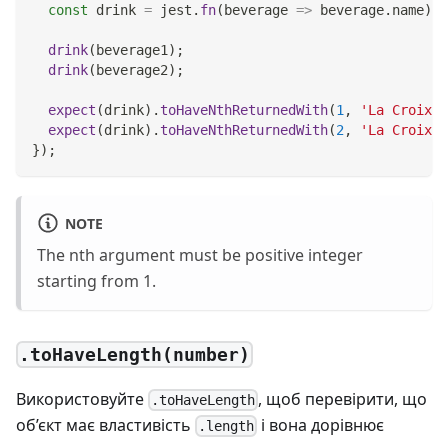
const
 drink 
=
 jest
.
fn
(
beverage
=>
 beverage
.
name
)
;
drink
(
beverage1
)
;
drink
(
beverage2
)
;
expect
(
drink
)
.
toHaveNthReturnedWith
(
1
,
'La Croix (
expect
(
drink
)
.
toHaveNthReturnedWith
(
2
,
'La Croix (
}
)
;
NOTE
The nth argument must be positive integer
starting from 1.
.toHaveLength(number)
Використовуйте
, щоб перевірити, що
.toHaveLength
об’єкт має властивість
і вона дорівнює
.length