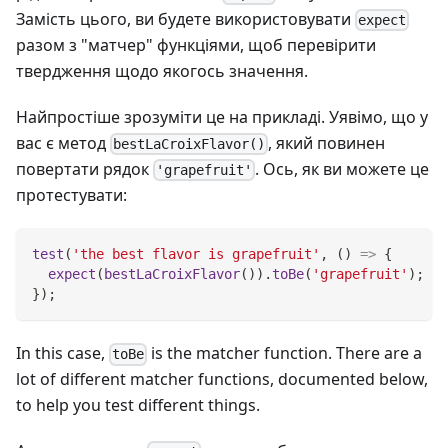
Замість цього, ви будете використовувати
expect
разом з "матчер" функціями, щоб перевірити
твердження щодо якогось значення.
Найпростіше зрозуміти це на прикладі. Уявімо, що у
вас є метод
, який повинен
bestLaCroixFlavor()
повертати рядок
. Ось, як ви можете це
'grapefruit'
протестувати:
test
(
'the best flavor is grapefruit'
,
(
)
=>
{
expect
(
bestLaCroixFlavor
(
)
)
.
toBe
(
'grapefruit'
)
;
}
)
;
In this case,
is the matcher function. There are a
toBe
lot of different matcher functions, documented below,
to help you test different things.