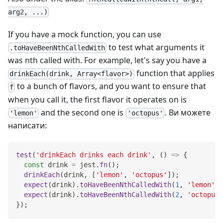
arg2, ...)
If you have a mock function, you can use
to test what arguments it
.toHaveBeenNthCalledWith
was nth called with. For example, let's say you have a
function that applies
drinkEach(drink, Array<flavor>)
to a bunch of flavors, and you want to ensure that
f
when you call it, the first flavor it operates on is
and the second one is
. Ви можете
'lemon'
'octopus'
написати:
test
(
'drinkEach drinks each drink'
,
(
)
=>
{
const
 drink 
=
 jest
.
fn
(
)
;
drinkEach
(
drink
,
[
'lemon'
,
'octopus'
]
)
;
expect
(
drink
)
.
toHaveBeenNthCalledWith
(
1
,
'lemon'
)
;
expect
(
drink
)
.
toHaveBeenNthCalledWith
(
2
,
'octopus'
}
)
;