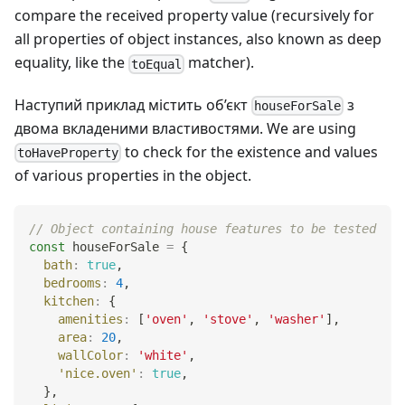
compare the received property value (recursively for
all properties of object instances, also known as deep
equality, like the
matcher).
toEqual
Наступий приклад містить об’єкт
з
houseForSale
двома вкладеними властивостями. We are using
to check for the existence and values
toHaveProperty
of various properties in the object.
// Object containing house features to be tested
const
 houseForSale 
=
{
bath
:
true
,
bedrooms
:
4
,
kitchen
:
{
amenities
:
[
'oven'
,
'stove'
,
'washer'
]
,
area
:
20
,
wallColor
:
'white'
,
'nice.oven'
:
true
,
}
,