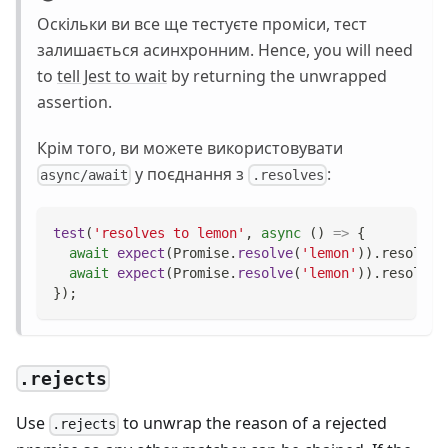
Оскільки ви все ще тестуєте проміси, тест
залишається асинхронним. Hence, you will need
to
tell Jest to wait
by returning the unwrapped
assertion.
Крім того, ви можете використовувати
у поєднання з
:
async/await
.resolves
test
(
'resolves to lemon'
,
async
(
)
=>
{
await
expect
(
Promise
.
resolve
(
'lemon'
)
)
.
resolves
await
expect
(
Promise
.
resolve
(
'lemon'
)
)
.
resolves
}
)
;
.rejects
Use
to unwrap the reason of a rejected
.rejects