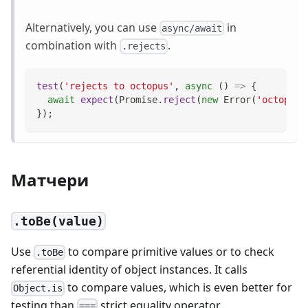
Alternatively, you can use
in
async/await
combination with
.
.rejects
test
(
'rejects to octopus'
,
async
(
)
=>
{
await
expect
(
Promise
.
reject
(
new
Error
(
'octopus'
}
)
;
Матчери
.toBe(value)
Use
to compare primitive values or to check
.toBe
referential identity of object instances. It calls
to compare values, which is even better for
Object.is
testing than
strict equality operator.
===