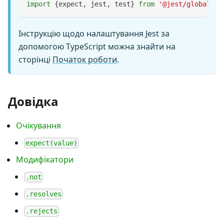
import
{
expect
,
 jest
,
 test
}
from
'@jest/globals'
;
Інструкцію щодо налаштування Jest за
допомогою TypeScript можна знайти на
сторінці
Початок роботи
.
Довідка
Очікування
expect(value)
Модифікатори
.not
.resolves
.rejects