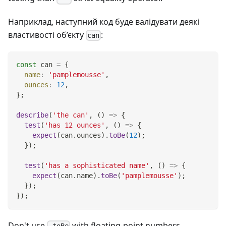
Наприклад, наступний код буде валідувати деякі
властивості об’єкту
:
can
const
 can 
=
{
name
:
'pamplemousse'
,
ounces
:
12
,
}
;
describe
(
'the can'
,
(
)
=>
{
test
(
'has 12 ounces'
,
(
)
=>
{
expect
(
can
.
ounces
)
.
toBe
(
12
)
;
}
)
;
test
(
'has a sophisticated name'
,
(
)
=>
{
expect
(
can
.
name
)
.
toBe
(
'pamplemousse'
)
;
}
)
;
}
)
;
Don't use
with floating-point numbers.