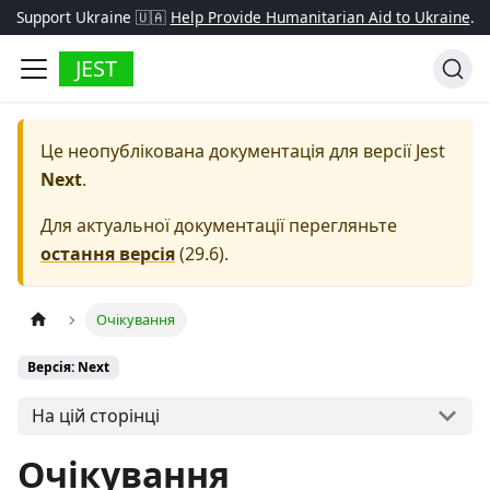
Support Ukraine 🇺🇦
Help Provide Humanitarian Aid to Ukraine
.
JEST
Це неопублікована документація для версії
Jest
Next
.
Для актуальної документації перегляньте
остання версія
(
29.6
).
Очікування
Версія: Next
На цій сторінці
Очікування