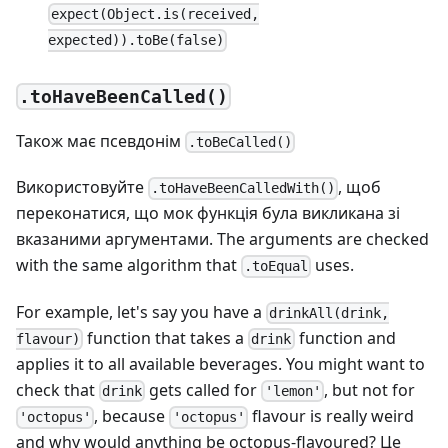
expect(Object.is(received,
expected)).toBe(false)
.toHaveBeenCalled()
Також має псевдонім
.toBeCalled()
Використовуйте
, щоб
.toHaveBeenCalledWith()
переконатися, що мок функція була викликана зі
вказаними аргументами. The arguments are checked
with the same algorithm that
uses.
.toEqual
For example, let's say you have a
drinkAll(drink,
function that takes a
function and
flavour)
drink
applies it to all available beverages. You might want to
check that
gets called for
, but not for
drink
'lemon'
, because
flavour is really weird
'octopus'
'octopus'
and why would anything be octopus-flavoured? Це