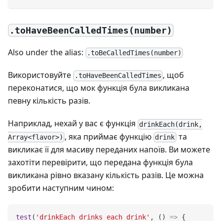
.toHaveBeenCalledTimes(number)
Also under the alias:
.toBeCalledTimes(number)
Використовуйте
, щоб
.toHaveBeenCalledTimes
переконатися, що мок функція була викликана
певну кількість разів.
Наприклад, нехай у вас є функція
drinkEach(drink,
, яка приймає функцію
та
Array<flavor>)
drink
викликає її для масиву переданих напоїв. Ви можете
захотіти перевірити, що передана функція була
викликана рівно вказану кількість разів. Це можна
зробити наступним чином:
test
(
'drinkEach drinks each drink'
,
(
)
=>
{