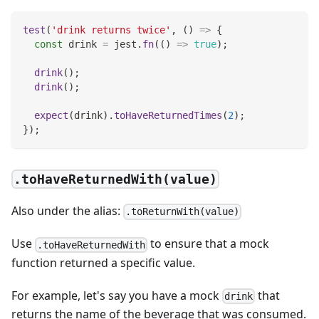
test
(
'drink returns twice'
,
(
)
=>
{
const
 drink 
=
 jest
.
fn
(
(
)
=>
true
)
;
drink
(
)
;
drink
(
)
;
expect
(
drink
)
.
toHaveReturnedTimes
(
2
)
;
}
)
;
.toHaveReturnedWith(value)
Also under the alias:
.toReturnWith(value)
Use
to ensure that a mock
.toHaveReturnedWith
function returned a specific value.
For example, let's say you have a mock
that
drink
returns the name of the beverage that was consumed.