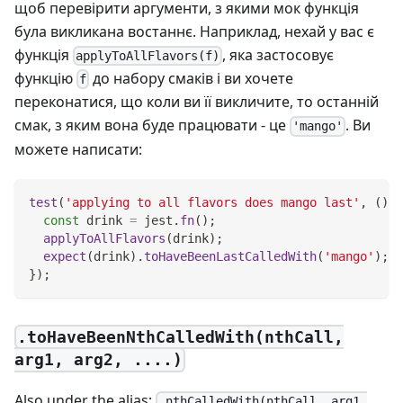
щоб перевірити аргументи, з якими мок функція
була викликана востаннє. Наприклад, нехай у вас є
функція
, яка застосовує
applyToAllFlavors(f)
функцію
до набору смаків і ви хочете
f
переконатися, що коли ви її викличите, то останній
смак, з яким вона буде працювати - це
. Ви
'mango'
можете написати:
test
(
'applying to all flavors does mango last'
,
(
)
=
const
 drink 
=
 jest
.
fn
(
)
;
applyToAllFlavors
(
drink
)
;
expect
(
drink
)
.
toHaveBeenLastCalledWith
(
'mango'
)
;
}
)
;
.toHaveBeenNthCalledWith(nthCall,
arg1, arg2, ....)
Also under the alias:
.nthCalledWith(nthCall, arg1,