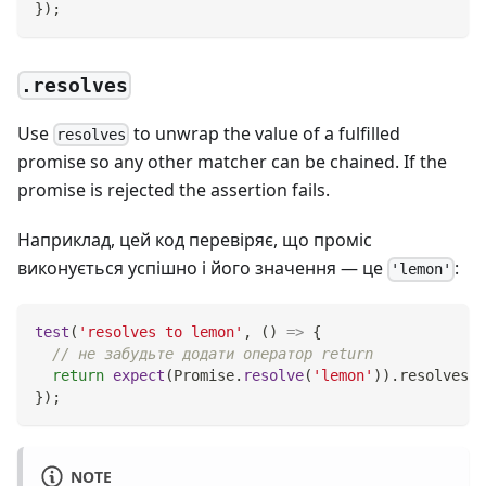
}
)
;
.resolves
Use
to unwrap the value of a fulfilled
resolves
promise so any other matcher can be chained. If the
promise is rejected the assertion fails.
Наприклад, цей код перевіряє, що проміс
виконується успішно і його значення — це
:
'lemon'
test
(
'resolves to lemon'
,
(
)
=>
{
// не забудьте додати оператор return
return
expect
(
Promise
.
resolve
(
'lemon'
)
)
.
resolves
.
t
}
)
;
NOTE