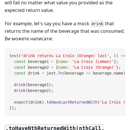
will fail no matter what value you provided as the
expected return value.
For example, let's say you have a mock
that
drink
returns the name of the beverage that was consumed.
Ви можете написати:
test
(
'drink returns La Croix (Orange) last'
,
(
)
=>
{
const
 beverage1 
=
{
name
:
'La Croix (Lemon)'
}
;
const
 beverage2 
=
{
name
:
'La Croix (Orange)'
}
;
const
 drink 
=
 jest
.
fn
(
beverage
=>
 beverage
.
name
)
;
drink
(
beverage1
)
;
drink
(
beverage2
)
;
expect
(
drink
)
.
toHaveLastReturnedWith
(
'La Croix (Or
}
)
;
.toHaveNthReturnedWith(nthCall,