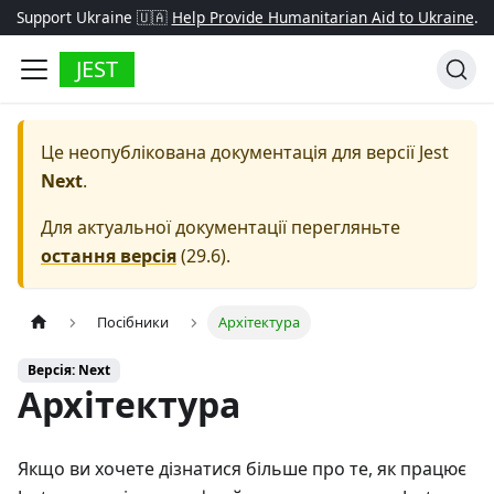
Support Ukraine 🇺🇦
Help Provide Humanitarian Aid to Ukraine
.
JEST
Це неопублікована документація для версії
Jest
Next
.
Для актуальної документації перегляньте
остання версія
(
29.6
).
Посібники
Архітектура
Версія: Next
Архітектура
Якщо ви хочете дізнатися більше про те, як працює