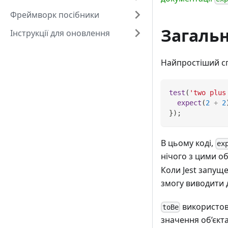
Фреймворк посібники
Загальн
Інструкції для оновлення
Найпростіший спо
test
(
'two plus
expect
(
2
+
2
}
)
;
В цьому коді,
ex
нічого з цими об
Коли Jest запуще
змогу виводити 
використо
toBe
значення об’єкт