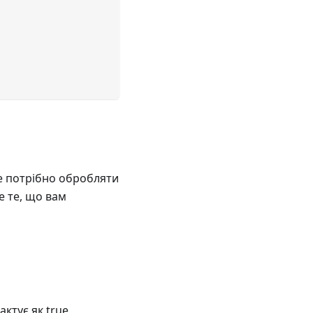
 не потрібно обробляти
е те, що вам
актує як true