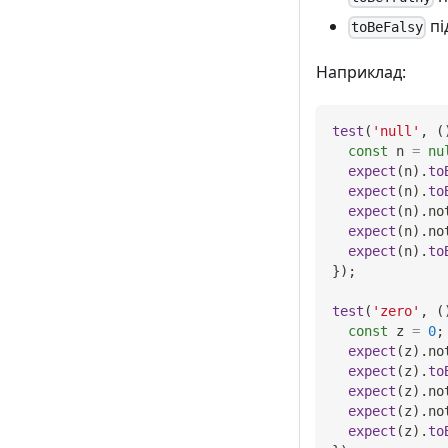
пі
toBeFalsy
Наприклад:
test
(
'null'
,
(
const
 n 
=
nu
expect
(
n
)
.
to
expect
(
n
)
.
to
expect
(
n
)
.
no
expect
(
n
)
.
no
expect
(
n
)
.
to
}
)
;
test
(
'zero'
,
(
const
 z 
=
0
;
expect
(
z
)
.
no
expect
(
z
)
.
to
expect
(
z
)
.
no
expect
(
z
)
.
no
expect
(
z
)
.
to