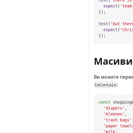
expect
(
'team
}
)
;
test
(
'but ther
expect
(
'Chri
}
)
;
Масиви 
Ви можете перев
:
toContain
const
 shopping
'diapers'
,
'kleenex'
,
'trash bags'
'paper towel
'milk'
,