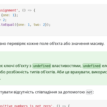
ssignment'
,
(
)
=>
{
{
one
:
1
}
;
=
2
;
.
toEqual
(
{
one
:
1
,
two
:
2
}
)
;
но перевіряє кожне поле об’єкта або значення масиву.
є ключі об'єкту з
властивостями,
ел
undefined
undefined
або розбіжність типів об'єктів. Аби це врахувати, викори
.
тувати відсутність співпадіння за допомогою
:
not
ositive numbers is not zero'
,
(
)
=>
{