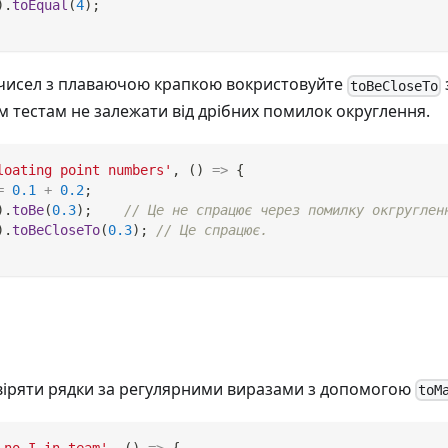
)
.
toEqual
(
4
)
;
 чисел з плаваючою крапкою вокристовуйте
toBeCloseTo
 тестам не залежати від дрібних помилок округлення.
loating point numbers'
,
(
)
=>
{
=
0.1
+
0.2
;
)
.
toBe
(
0.3
)
;
// Це не спрацює через помилку окгруглен
)
.
toBeCloseTo
(
0.3
)
;
// Це спрацює.
віряти рядки за регулярними виразами з допомогою
toM
 no I in team'
,
(
)
=>
{