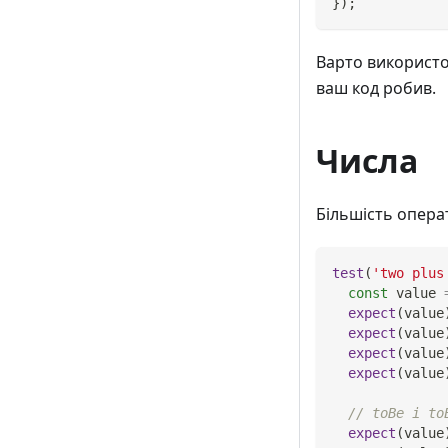
}
)
;
Варто використо
ваш код робив.
Числа
Більшість опера
test
(
'two plus
const
 value 
expect
(
value
expect
(
value
expect
(
value
expect
(
value
// toBe і to
expect
(
value