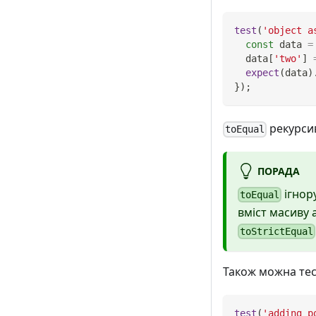
test
(
'object a
const
 data 
=
  data
[
'two'
]
expect
(
data
)
}
)
;
рекурсив
toEqual
ПОРАДА
ігнору
toEqual
вміст масиву 
toStrictEqual
Також можна тес
test
(
'adding p