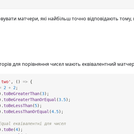
вувати матчери, які найбільш точно відповідають тому,
торів для порівняння чисел мають еквівалентний матчер
 two'
,
(
)
=>
{
=
2
+
2
;
)
.
toBeGreaterThan
(
3
)
;
)
.
toBeGreaterThanOrEqual
(
3.5
)
;
)
.
toBeLessThan
(
5
)
;
)
.
toBeLessThanOrEqual
(
4.5
)
;
Equal еквівалентні для чисел
)
.
toBe
(
4
)
;