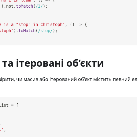
'
)
.
not
.
toMatch
(
/
I
/
)
;
e is a "stop" in Christoph'
,
(
)
=>
{
stoph'
)
.
toMatch
(
/
stop
/
)
;
та ітеровані об’єкти
ірити, чи масив або ітерований об’єкт містить певний 
List 
=
[
,
s'
,