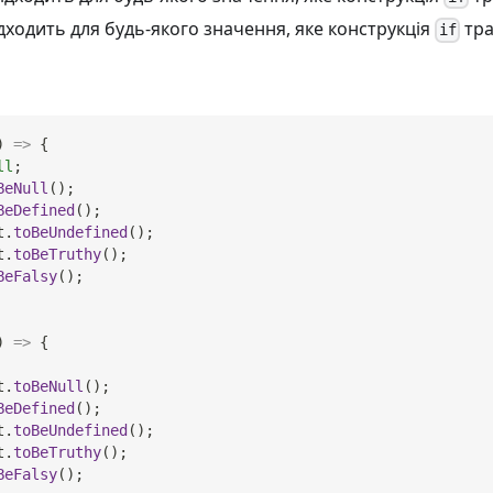
дходить для будь-якого значення, яке конструкція
тра
if
)
=>
{
ll
;
BeNull
(
)
;
BeDefined
(
)
;
t
.
toBeUndefined
(
)
;
t
.
toBeTruthy
(
)
;
BeFalsy
(
)
;
)
=>
{
t
.
toBeNull
(
)
;
BeDefined
(
)
;
t
.
toBeUndefined
(
)
;
t
.
toBeTruthy
(
)
;
BeFalsy
(
)
;