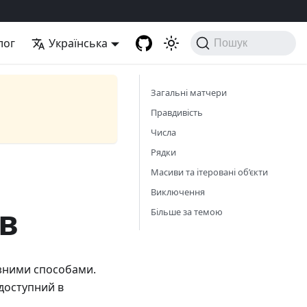
лог
Українська
Пошук
Загальні матчери
Правдивість
Числа
Рядки
Масиви та ітеровані об’єкти
Виключення
в
Більше за темою
ізними способами.
доступний в