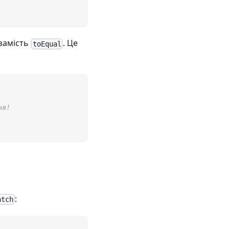
замість
. Це
toEqual
ня!
:
atch