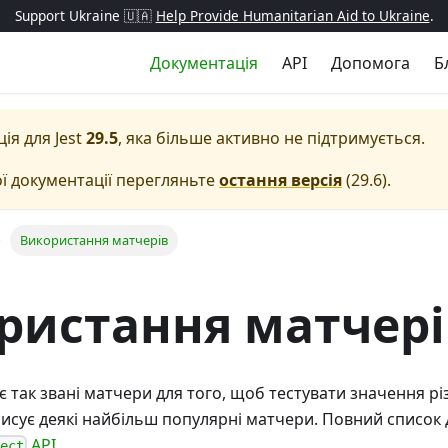
Support Ukraine 🇺🇦
Help Provide Humanitarian Aid to Ukraine
.
Документація
API
Допомога
Б
ція для
Jest
29.5
, яка більше активно не підтримується.
ї документації перегляньте
остання версія
(
29.6
).
Використання матчерів
ристання матчері
ує так звані матчери для того, щоб тестувати значення р
исує деякі найбільш популярні матчери. Повний список 
API
.
pect