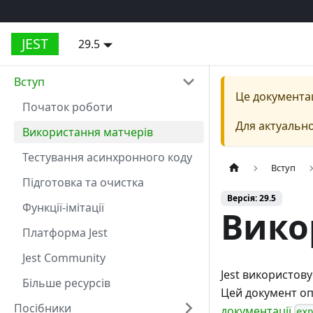
JEST
29.5
Вступ
Це документа
Початок роботи
Для актуально
Використання матчерів
Тестування асинхронного коду
Вступ
Підготовка та очистка
Версія: 29.5
Функції-імітації
Вико
Платформа Jest
Jest Community
Jest використов
Більше ресурсів
Цей документ оп
Посібники
документації
ex