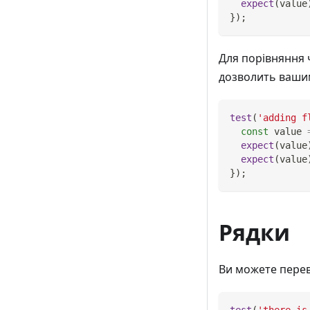
expect
(
value
}
)
;
Для порівняння
дозволить вашим
test
(
'adding f
const
 value 
expect
(
value
expect
(
value
}
)
;
Рядки
Ви можете пере
test
(
'there is