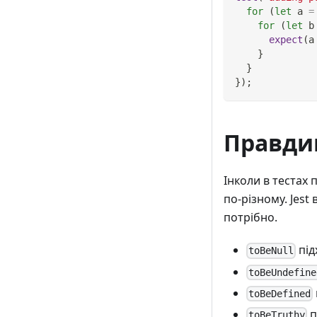
for
(
let
 a 
=
for
(
let
 b
expect
(
a
}
}
}
)
;
Правди
Інколи в тестах
по-різному. Jest
потрібно.
під
toBeNull
toBeUndefine
toBeDefined
п
toBeTruthy