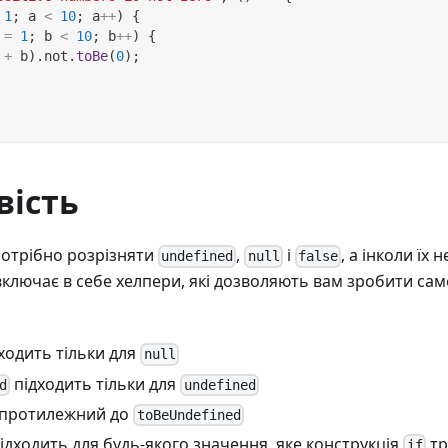
1
;
 a 
<
10
;
 a
++
)
{
 
=
1
;
 b 
<
10
;
 b
++
)
{
 
+
 b
)
.
not
.
toBe
(
0
)
;
вість
 потрібно розрізняти
,
і
, а інколи їх
undefined
null
false
 включає в себе хелпери, які дозволяють вам зробити сам
ходить тільки для
null
підходить тільки для
d
undefined
протилежний до
toBeUndefined
ідходить для будь-якого значення, яке конструкція
тр
if