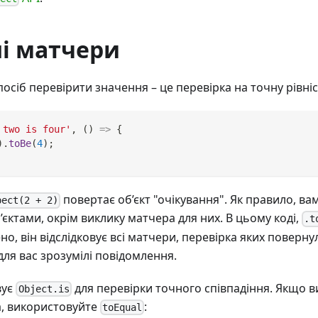
і матчери
сіб перевірити значення – це перевірка на точну рівніс
 two is four'
,
(
)
=>
{
)
.
toBe
(
4
)
;
повертає об’єкт "очікування". Як правило, ва
pect(2 + 2)
’єктами, окрім виклику матчера для них. В цьому коді,
.t
но, він відслідковує всі матчери, перевірка яких поверн
для вас зрозумілі повідомлення.
вує
для перевірки точного співпадіння. Якщо в
Object.is
а, використовуйте
:
toEqual