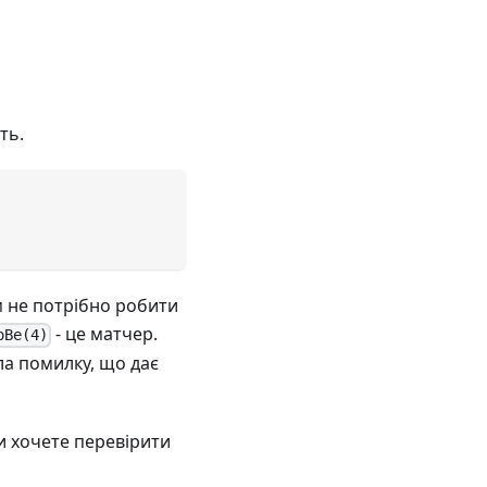
ть.
м не потрібно робити
- це матчер.
oBe(4)
ула помилку, що дає
и хочете перевірити