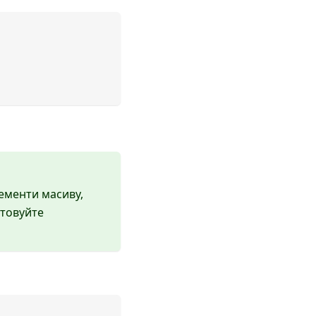
ементи масиву,
стовуйте