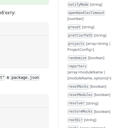
[string]
notifyMode
б'єкту:
openHandlesTimeout
[number]
[string]
preset
[string]
prettierPath
[array<string |
projects
ProjectConfig>]
[boolean]
randomize
reporters
[array<moduleName |
в
st"
package.json
[moduleName, options]>]
[boolean]
resetMocks
[boolean]
resetModules
[string]
resolver
[boolean]
restoreMocks
[string]
rootDir
[array<string>]