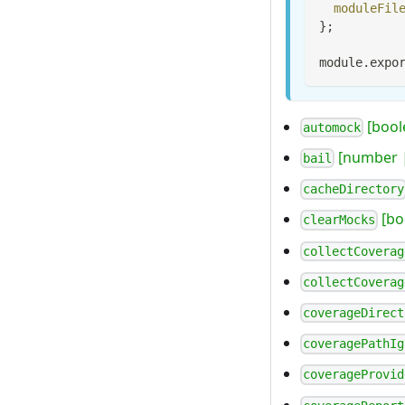
moduleFil
}
;
module
.
expo
[bool
automock
[number |
bail
cacheDirectory
[bo
clearMocks
collectCoverag
collectCoverag
coverageDirect
coveragePathIg
coverageProvid