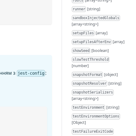
roots
[string]
runner
sandboxInjectedGlobals
[array<string>]
[array]
setupFiles
[array]
setupFilesAfterEnv
[boolean]
showSeed
slowTestThreshold
[number]
анням з
:
jest-config
[object]
snapshotFormat
[string]
snapshotResolver
snapshotSerializers
[array<string>]
[string]
testEnvironment
testEnvironmentOptions
[Object]
testFailureExitCode