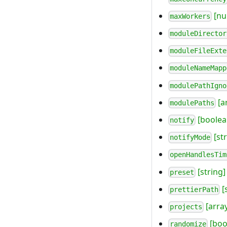
[nu
maxWorkers
moduleDirector
moduleFileExte
moduleNameMapp
modulePathIgno
[a
modulePaths
[boolea
notify
[str
notifyMode
openHandlesTim
[string]
preset
[
prettierPath
[arra
projects
[boo
randomize