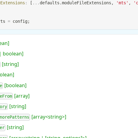
eExtensions
:
[
...
defaults
.
moduleFileExtensions
,
'mts'
,
'
rts
=
 config
;
ean]
 boolean]
[string]
olean]
[boolean]
e
[array]
eFrom
[string]
ory
[array<string>]
norePatterns
[string]
er
[array<string | [string, options]>]