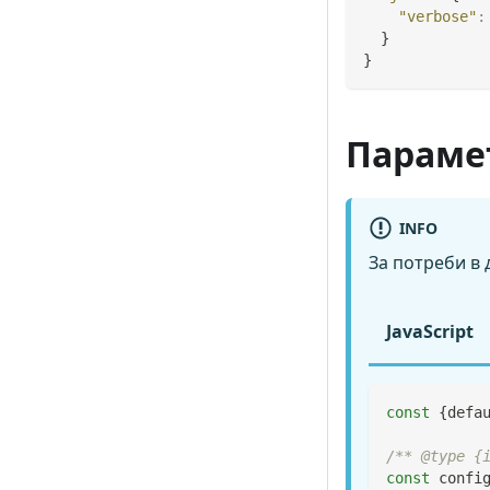
"verbose"
:
}
}
Параме
INFO
За потреби в
JavaScript
const
{
defa
/** @type {
const
 confi