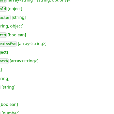
ers
[object]
old
[string]
actor
ring, object]
[boolean]
ted
[array<string>]
eatAsEsm
ject]
[array<string>]
atch
]
tring]
[string]
[boolean]
[number]