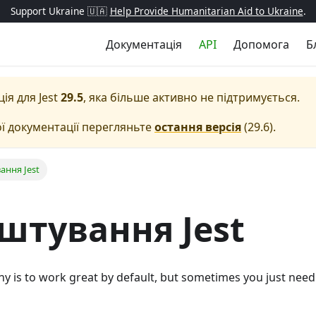
Support Ukraine 🇺🇦
Help Provide Humanitarian Aid to Ukraine
.
Документація
API
Допомога
Б
ція для
Jest
29.5
, яка більше активно не підтримується.
ї документації перегляньте
остання версія
(
29.6
).
ання Jest
штування Jest
hy is to work great by default, but sometimes you just nee