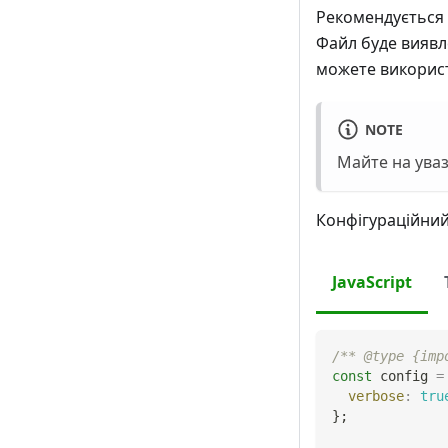
Рекомендується в
Файл буде виявл
можете викорис
NOTE
Майте на уваз
Конфігураційний
JavaScript
/** @type {imp
const
 config 
=
verbose
:
tru
}
;