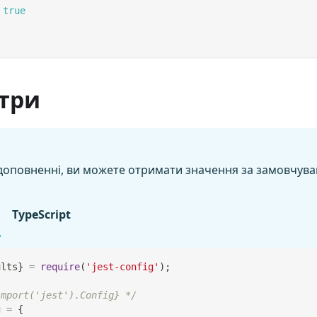
true
три
 доповненні, ви можете отримати значення за замовчув
TypeScript
ults
}
=
require
(
'jest-config'
)
;
import('jest').Config} */
g 
=
{