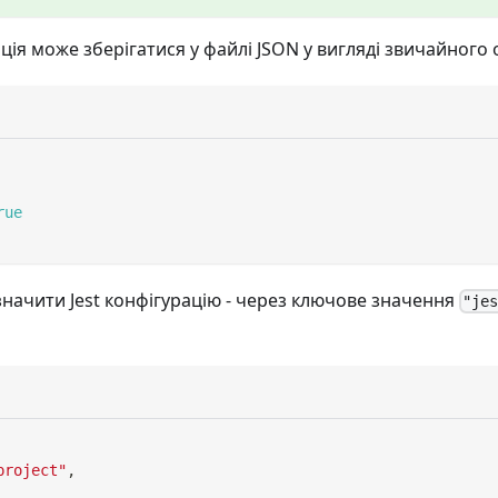
ція може зберігатися у файлі JSON у вигляді звичайного о
rue
значити Jest конфігурацію - через ключове значення
"je
project"
,