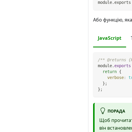
module
.
exports
Або функцію, яка
JavaScript
/** @returns {
module
.
exports
return
{
verbose
:
t
}
;
}
;
ПОРАДА
Щоб прочитати
він встановле