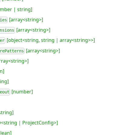
mber | string]
[array<string>]
ies
[array<string>]
nsions
[object<string, string | array<string>>]
er
[array<string>]
rePatterns
rray<string>]
n]
ing]
[number]
eout
string]
y<string | ProjectConfig>]
lean]