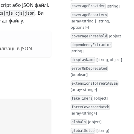
cript або JSON файлі.
[string]
coverageProvider
. Ви
ts|mjs|cjs|json
coverageReporters
 до файлу.
[array<string | [string,
options]>]
[object]
coverageThreshold
dependencyExtractor
ізації в JSON.
[string]
[string, object]
displayName
errorOnDeprecated
[boolean]
extensionsToTreatAsEsm
[array<string>]
[object]
fakeTimers
forceCoverageMatch
[array<string>]
[object]
globals
[string]
globalSetup