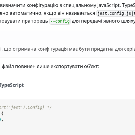
изначити конфігурацію в спеціальному JavaScript, TypeS
ено автоматично, якщо він називається
jest.config.js|
товувати прапорець
для передачі явного шляху
--config
і, що отримана конфігурація має бути придатна для серіал
 файл повинен лише експортувати об’єкт:
TypeScript
ort('jest').Config} */
{
e
,