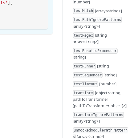
[number]
cts'
]
,
[array<string>]
testMatch
testPathIgnorePatterns
[array<string>]
[string |
testRegex
array<string>]
testResultsProcessor
[string]
[string]
testRunner
[string]
testSequencer
[number]
testTimeout
[object<string,
transform
pathToTransformer |
[pathToTransformer, object]>]
transformIgnorePatterns
[array<string>]
unmockedModulePathPattern
[array<string>]
s