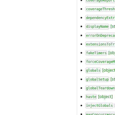
coverageReport
coverageThresh
dependencyExtr
[st
displayName
errorOnDepreca
extensionsToTr
[ob
fakeTimers
forceCoverageM
[object
globals
[s
globalSetup
globalTeardown
[object]
haste
injectGlobals
maxConcurrency