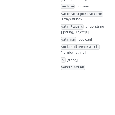
[boolean]
verbose
watchPathIgnorePatterns
[array<string>]
[array<string
watchPlugins
| [string, Object]>]
[boolean]
watchman
workerIdleMemoryLimit
[number|string]
[string]
//
workerThreads