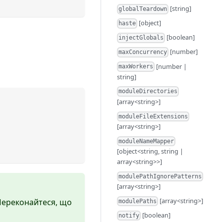
[string]
globalTeardown
[object]
haste
[boolean]
injectGlobals
[number]
maxConcurrency
[number |
maxWorkers
string]
moduleDirectories
[array<string>]
moduleFileExtensions
[array<string>]
moduleNameMapper
[object<string, string |
array<string>>]
modulePathIgnorePatterns
[array<string>]
[array<string>]
 Переконайтеся, що
modulePaths
[boolean]
notify