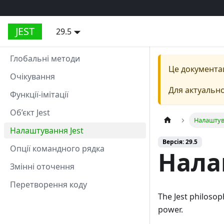
JEST
29.5
Глобальні методи
Це документа
Очікування
Для актуально
Функції-імітації
Об’єкт Jest
Налаштув
Налаштування Jest
Версія: 29.5
Опції командного рядка
Нала
Змінні оточення
Перетворення коду
The Jest philosop
power.