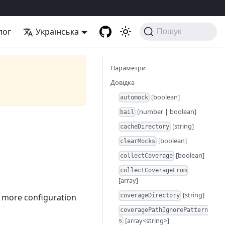
лог
Українська
Пошук
Параметри
Довідка
[boolean]
automock
[number | boolean]
bail
[string]
cacheDirectory
[boolean]
clearMocks
[boolean]
collectCoverage
collectCoverageFrom
[array]
[string]
d more configuration
coverageDirectory
coveragePathIgnorePattern
[array<string>]
s