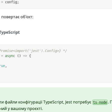
=
 config
;
 повертає об'єкт:
TypeScript
Promise<import('jest').Config>} */
=
async
(
)
=>
{
rue
,
 файли конфігурації TypeScript, Jest потребує
.
ts-node
ний у вашому проєкті.