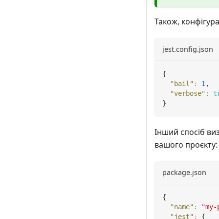
Також, конфігура
jest.config.json
{
"bail"
:
1
,
"verbose"
:
t
}
Інший спосіб ви
вашого проєкту:
package.json
{
"name"
:
"my-
"jest"
:
{