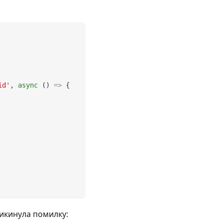
id'
,
async
(
)
=>
{
икинула помилку: