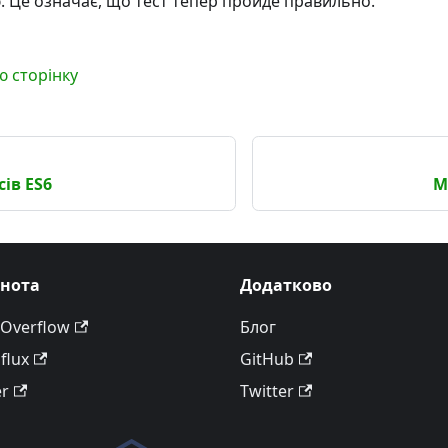
ю. Це означає, що тест тепер пройде правильно.
ю сторінку
сів ES6
М
ьнота
Додатково
 Overflow
Блог
flux
GitHub
er
Twitter