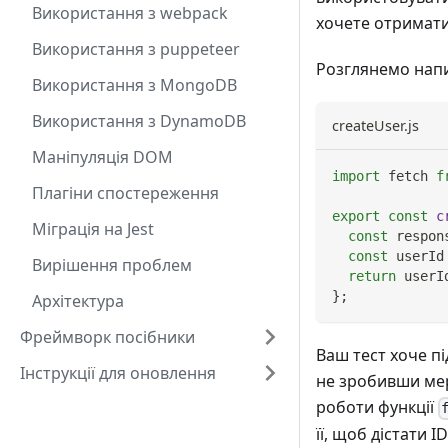
Використання з webpack
хочете отримати 
Використання з puppeteer
Розглянемо напи
Використання з MongoDB
Використання з DynamoDB
createUser.js
Маніпуляція DOM
import
fetch
f
Плагіни спостереження
export
const
c
Міграція на Jest
const
 respon
const
 userId
Вирішення проблем
return
 userI
}
;
Архітектура
Фреймворк посібники
Ваш тест хоче п
Інструкції для оновлення
не зробивши мер
роботи функції
її, щоб дістати 