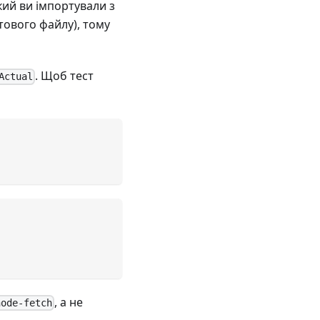
який ви імпортували з
тового файлу), тому
. Щоб тест
Actual
, а не
node-fetch