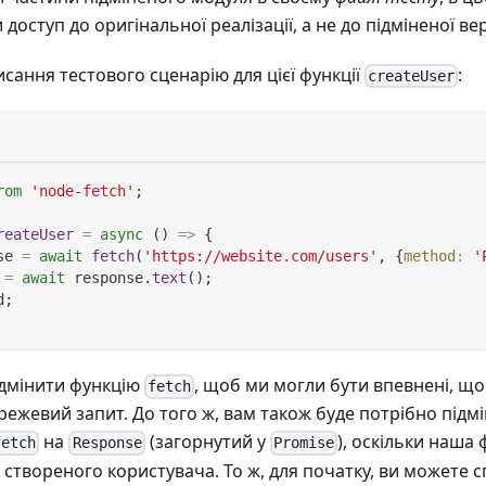
доступ до оригінальної реалізації, а не до підміненої верс
сання тестового сценарію для цієї функції
:
createUser
rom
'node-fetch'
;
reateUser
=
async
(
)
=>
{
se 
=
await
fetch
(
'https://website.com/users'
,
{
method
:
'
 
=
await
 response
.
text
(
)
;
d
;
ідмінити функцію
, щоб ми могли бути впевнені, що
fetch
ежевий запит. До того ж, вам також буде потрібно підм
на
(загорнутий у
), оскільки наша
fetch
Response
Promise
ID створеного користувача. То ж, для початку, ви можете