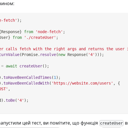
чином:
e-fetch'
)
;
{
Response
}
from
'node-fetch'
;
User
}
from
'./createUser'
;
er calls fetch with the right args and returns the user 
turnValue
(
Promise
.
resolve
(
new
Response
(
'4'
)
)
)
;
 
=
await
createUser
(
)
;
)
.
toHaveBeenCalledTimes
(
1
)
;
)
.
toHaveBeenCalledWith
(
'https://website.com/users'
,
{
OST'
,
d
)
.
toBe
(
'4'
)
;
запустили цей тест, ви помітите, що функція
в
createUser