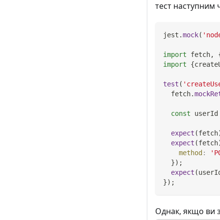
тест наступним 
jest
.
mock
(
'nod
import
fetch
,
import
{
create
test
(
'createUs
  fetch
.
mockRe
const
 userId
expect
(
fetch
expect
(
fetch
method
:
'P
}
)
;
expect
(
userI
}
)
;
Однак, якщо ви 