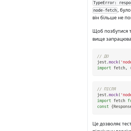
TypeError: respo
, бул
node-fetch
він більше не по
Щоб позбутися т
вище запрацював,
// ДО
jest
.
mock
(
'nod
import
fetch
,
// ПІСЛЯ
jest
.
mock
(
'nod
import
fetch
f
const
{
Respons
Це дозволяє тес