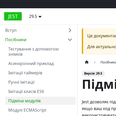
JEST
29.5
Вступ
Це документа
Посібники
Для актуально
Тестування з допомогою
знімків
Посібник
Асинхронний приклад
Імітації таймерів
Версія: 29.5
Підм
Ручні імітації
Імітації класів ES6
Підміна модулів
Jest дозволяє пі
якщо ваш код пр
Модулі ECMAScript
використовувати