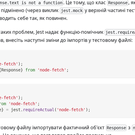
. Це тому, що клас
, 
nse.text is not a function
Response
о підмінено (через виклик
у верхній частині тес
jest.mock
водить себе так, як повинен.
аких проблем, Jest надає функцію-помічник
jest.require
 внесіть наступні зміни до імпортів у тестовому файлі:
e-fetch'
)
;
{
Response
}
from
'node-fetch'
;
e-fetch'
)
;
rom
'node-fetch'
;
e
}
=
 jest
.
requireActual
(
'node-fetch'
)
;
товому файлу імпортувати фактичний об'єкт
з
Response