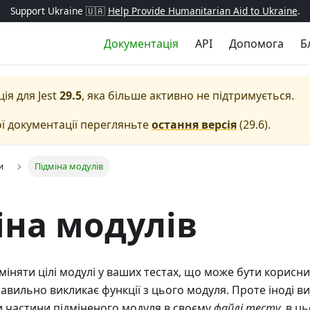
Support Ukraine 🇺🇦
Help Provide Humanitarian Aid to Ukraine
.
Документація
API
Допомога
Б
ція для
Jest
29.5
, яка більше активно не підтримується.
ї документації перегляньте
остання версія
(
29.6
).
и
Підміна модулів
іна модулів
дміняти цілі модулі у ваших тестах, що може бути корисн
авильно викликає функції з цього модуля. Проте іноді в
 частини підміненого модуля в своєму
файлі тесту
, в ц