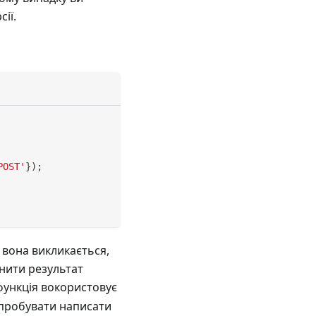
ії.
POST'
}
)
;
 вона викликається,
інити результат
 функція вокористовує
 спробувати написати