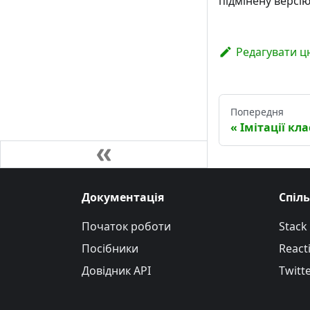
підмінену версі
Редагувати ц
Попередня
Імітації кла
Документація
Спіл
Початок роботи
Stack
Посібники
Reacti
Довідник API
Twitt