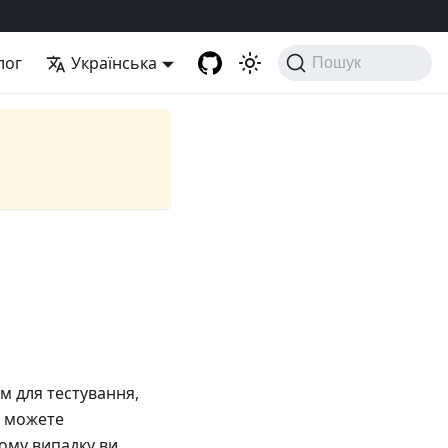
лог
Українська
Пошук
им для тестування,
и можете
ьому випадку ви