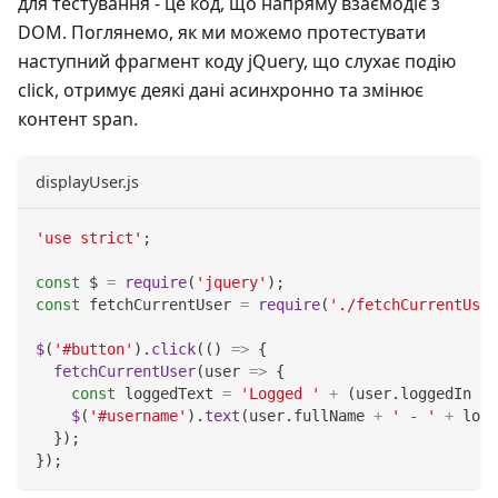
для тестування - це код, що напряму взаємодіє з
DOM. Поглянемо, як ми можемо протестувати
наступний фрагмент коду jQuery, що слухає подію
click, отримує деякі дані асинхронно та змінює
контент span.
displayUser.js
'use strict'
;
const
 $ 
=
require
(
'jquery'
)
;
const
 fetchCurrentUser 
=
require
(
'./fetchCurrentUser
$
(
'#button'
)
.
click
(
(
)
=>
{
fetchCurrentUser
(
user
=>
{
const
 loggedText 
=
'Logged '
+
(
user
.
loggedIn
?
$
(
'#username'
)
.
text
(
user
.
fullName
+
' - '
+
 logg
}
)
;
}
)
;