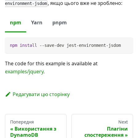
, якщо цього вже не зроблено:
environment-jsdom
npm
Yarn
pnpm
npm
install
 --save-dev jest-environment-jsdom
The code for this example is available at
examples/jquery
.
Редагувати цю сторінку
Попередня
Next
Використання з
Плагіни
DynamoDB
спостереження