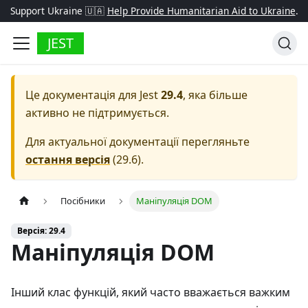
Support Ukraine 🇺🇦
Help Provide Humanitarian Aid to Ukraine
.
JEST
Це документація для
Jest
29.4
, яка більше
активно не підтримується.
Для актуальної документації перегляньте
остання версія
(
29.6
).
Посібники
Маніпуляція DOM
Версія: 29.4
Маніпуляція DOM
Інший клас функцій, який часто вважається важким