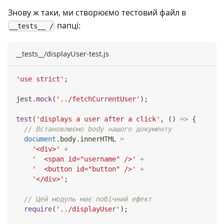
Знову ж таки, ми створюємо тестовий файл в
папці:
__tests__ /
__tests__/displayUser-test.js
'use strict'
;
jest
.
mock
(
'../fetchCurrentUser'
)
;
test
(
'displays a user after a click'
,
(
)
=>
{
// Встановлюємо body нашого документу
document
.
body
.
innerHTML
=
'<div>'
+
'  <span id="username" />'
+
'  <button id="button" />'
+
'</div>'
;
// Цей модуль має побічний ефект
require
(
'../displayUser'
)
;