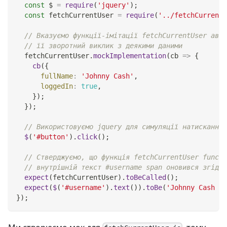
const
 $ 
=
require
(
'jquery'
)
;
const
 fetchCurrentUser 
=
require
(
'../fetchCurrentU
// Вказуємо функції-імітації fetchCurrentUser авто
// її зворотний виклик з деякими даними
  fetchCurrentUser
.
mockImplementation
(
cb
=>
{
cb
(
{
fullName
:
'Johnny Cash'
,
loggedIn
:
true
,
}
)
;
}
)
;
// Використовуємо jquery для симуляції натискання 
$
(
'#button'
)
.
click
(
)
;
// Стверджуємо, що функція fetchCurrentUser functi
// внутрішній текст #username span оновився згідно
expect
(
fetchCurrentUser
)
.
toBeCalled
(
)
;
expect
(
$
(
'#username'
)
.
text
(
)
)
.
toBe
(
'Johnny Cash - 
}
)
;