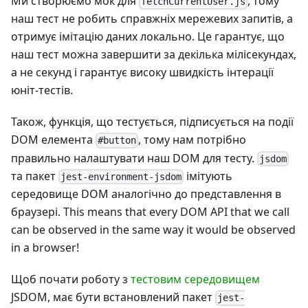
Ми створюємо мок для
, тому
fetchCurrentUser.js
наш тест не робить справжніх мережевих запитів, а
отримує імітацію даних локально. Це гарантує, що
наш тест можна завершити за декілька мілісекундах,
а не секунд і гарантує високу швидкість інтерації
юніт-тестів.
Також, функція, що тестується, підписується на події
DOM елемента
, тому нам потрібно
#button
правильно налаштувати наш DOM для тесту.
jsdom
та пакет
імітують
jest-environment-jsdom
середовище DOM аналогічно до представлення в
браузері. This means that every DOM API that we call
can be observed in the same way it would be observed
in a browser!
Щоб почати роботу з
тестовим середовищем
JSDOM, має бути встановлений пакет
jest-