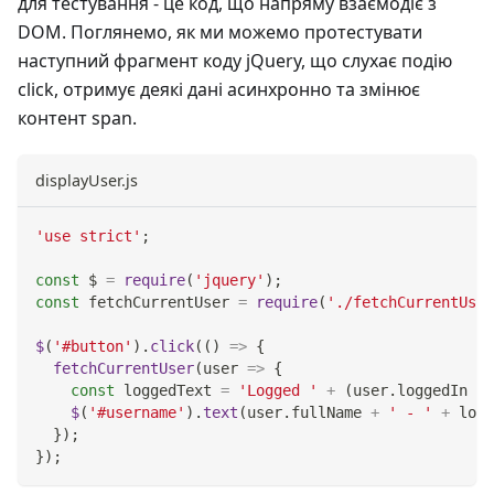
для тестування - це код, що напряму взаємодіє з
DOM. Поглянемо, як ми можемо протестувати
наступний фрагмент коду jQuery, що слухає подію
click, отримує деякі дані асинхронно та змінює
контент span.
displayUser.js
'use strict'
;
const
 $ 
=
require
(
'jquery'
)
;
const
 fetchCurrentUser 
=
require
(
'./fetchCurrentUser
$
(
'#button'
)
.
click
(
(
)
=>
{
fetchCurrentUser
(
user
=>
{
const
 loggedText 
=
'Logged '
+
(
user
.
loggedIn
?
$
(
'#username'
)
.
text
(
user
.
fullName
+
' - '
+
 logg
}
)
;
}
)
;