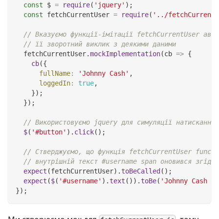
const
 $ 
=
require
(
'jquery'
)
;
const
 fetchCurrentUser 
=
require
(
'../fetchCurrentU
// Вказуємо функції-імітації fetchCurrentUser авто
// її зворотний виклик з деякими даними
  fetchCurrentUser
.
mockImplementation
(
cb
=>
{
cb
(
{
fullName
:
'Johnny Cash'
,
loggedIn
:
true
,
}
)
;
}
)
;
// Використовуємо jquery для симуляції натискання 
$
(
'#button'
)
.
click
(
)
;
// Стверджуємо, що функція fetchCurrentUser functi
// внутрішній текст #username span оновився згідно
expect
(
fetchCurrentUser
)
.
toBeCalled
(
)
;
expect
(
$
(
'#username'
)
.
text
(
)
)
.
toBe
(
'Johnny Cash - 
}
)
;