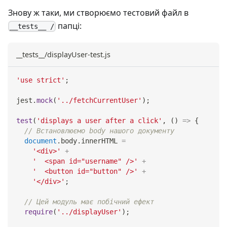
Знову ж таки, ми створюємо тестовий файл в
папці:
__tests__ /
__tests__/displayUser-test.js
'use strict'
;
jest
.
mock
(
'../fetchCurrentUser'
)
;
test
(
'displays a user after a click'
,
(
)
=>
{
// Встановлюємо body нашого документу
document
.
body
.
innerHTML
=
'<div>'
+
'  <span id="username" />'
+
'  <button id="button" />'
+
'</div>'
;
// Цей модуль має побічний ефект
require
(
'../displayUser'
)
;