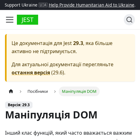
Support Ukraine 🇺🇦
Help Provide Humanitarian Aid to Ukraine
.
JEST
Це документація для
Jest
29.3
, яка більше
активно не підтримується.
Для актуальної документації перегляньте
остання версія
(
29.6
).
Посібники
Маніпуляція DOM
Версія: 29.3
Маніпуляція DOM
Інший клас функцій, який часто вважається важким