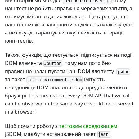
Ми створюємо мок для
, тому
fetchCurrentUser.js
наш тест не робить справжніх мережевих запитів, а
отримує імітацію даних локально. Це гарантує, що
наш тест можна завершити за декілька мілісекундах,
а не секунд і гарантує високу швидкість інтерації
юніт-тестів.
Також, функція, що тестується, підписується на події
DOM елемента
, тому нам потрібно
#button
правильно налаштувати наш DOM для тесту.
jsdom
та пакет
імітують
jest-environment-jsdom
середовище DOM аналогічно до представлення в
браузері. This means that every DOM API that we call
can be observed in the same way it would be observed
in a browser!
Щоб почати роботу з
тестовим середовищем
JSDOM, має бути встановлений пакет
jest-