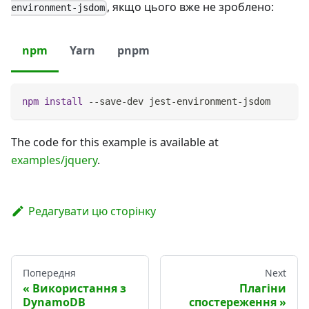
, якщо цього вже не зроблено:
environment-jsdom
npm
Yarn
pnpm
npm
install
 --save-dev jest-environment-jsdom
The code for this example is available at
examples/jquery
.
Редагувати цю сторінку
Попередня
Next
Використання з
Плагіни
DynamoDB
спостереження