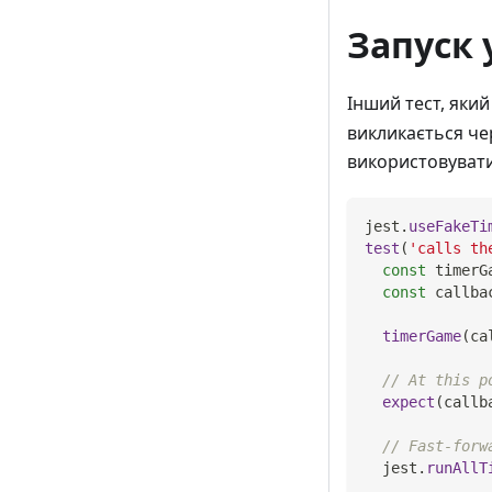
Запуск 
Інший тест, яки
викликається че
використовувати
jest
.
useFakeTi
test
(
'calls th
const
 timerG
const
 callba
timerGame
(
ca
// At this p
expect
(
callb
// Fast-forw
  jest
.
runAllT