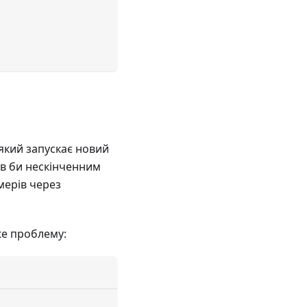
 який запускає новий
ув би нескінченним
мерів через
е проблему: