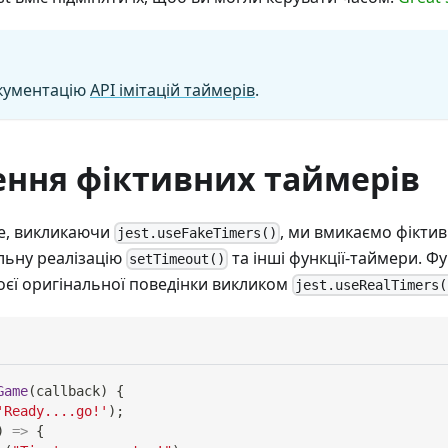
окументацію
API імітацій таймерів
.
ення фіктивних таймерів
е, викликаючи
, ми вмикаємо фіктив
jest.useFakeTimers()
льну реалізацію
та інші функції-таймери. Ф
setTimeout()
оєї оригінальної поведінки викликом
jest.useRealTimers(
Game
(
callback
)
{
'Ready....go!'
)
;
)
=>
{