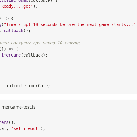
'Ready....go!'
)
;
)
=>
{
g
(
"Time's up! 10 seconds before the next game starts..."
&
callback
(
)
;
вати наступну гру через 10 секунд
(
(
)
=>
{
TimerGame
(
callback
)
;
=
 infiniteTimerGame
;
eTimerGame-test.js
mers
(
)
;
bal
,
'setTimeout'
)
;