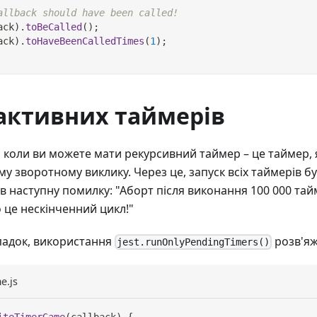
allback should have been called!
ack
)
.
toBeCalled
(
)
;
ack
)
.
toHaveBeenCalledTimes
(
1
)
;
активних таймерів
ї, коли ви можете мати рекурсивний таймер – це таймер,
му зворотному виклику. Через це, запуск всіх таймерів б
в наступну помилку: "Аборт після виконання 100 000 тай
це нескінченний цикл!"
падок, використання
розв'яж
jest.runOnlyPendingTimers()
e.js
iteTimerGame
(
callback
)
{