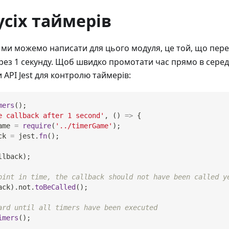
усіх таймерів
й ми можемо написати для цього модуля, це той, що пер
рез 1 секунду. Щоб швидко промотати час прямо в серед
 API Jest для контролю таймерів:
mers
(
)
;
e callback after 1 second'
,
(
)
=>
{
ame 
=
require
(
'../timerGame'
)
;
ck 
=
 jest
.
fn
(
)
;
llback
)
;
oint in time, the callback should not have been called y
ack
)
.
not
.
toBeCalled
(
)
;
ard until all timers have been executed
imers
(
)
;