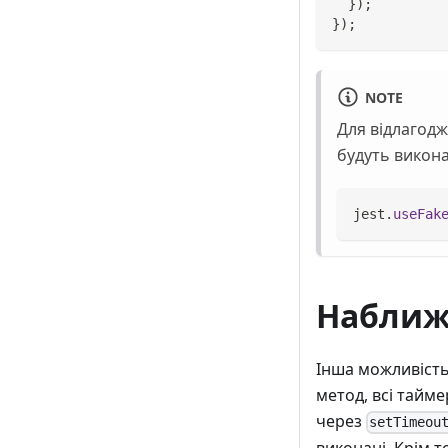
}
)
;
}
)
;
NOTE
Для відлагодж
будуть викон
jest
.
useFak
Наближе
Інша можливість
метод, всі тайм
через
setTimeou
виконані. Крім 