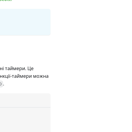
ні таймери. Це
ункції-таймери можна
.
)