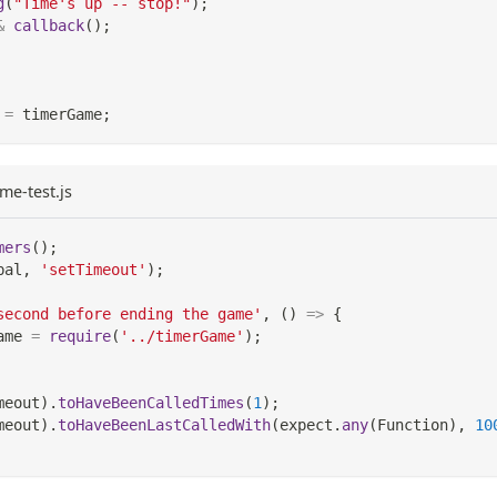
g
(
"Time's up -- stop!"
)
;
&
callback
(
)
;
=
 timerGame
;
me-test.js
mers
(
)
;
bal
,
'setTimeout'
)
;
second before ending the game'
,
(
)
=>
{
ame 
=
require
(
'../timerGame'
)
;
meout
)
.
toHaveBeenCalledTimes
(
1
)
;
meout
)
.
toHaveBeenLastCalledWith
(
expect
.
any
(
Function
)
,
10