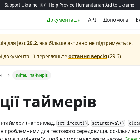
Support Ukraine 🇺🇦
Help Provide Humanitarian Aid to Ukraine
.
Документація
API
Допомога
Б
ція для
Jest
29.2
, яка більше активно не підтримується.
ї документації перегляньте
остання версія
(
29.6
).
и
Імітації таймерів
ції таймерів
ії-таймери (наприклад,
,
,
setTimeout()
setInterval()
clea
) є проблемними для тестового середовища, оскільки во
st вміє підміняти їх, щоб ви могли керувати часом.
Great 