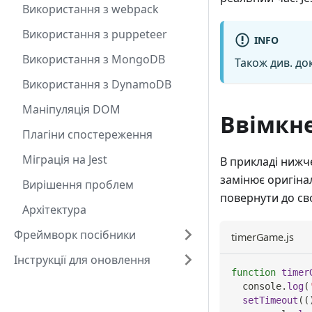
Використання з webpack
Використання з puppeteer
INFO
Використання з MongoDB
Також див. д
Використання з DynamoDB
Маніпуляція DOM
Ввімкн
Плагіни спостереження
Міграція на Jest
В прикладі нижч
замінює оригіна
Вирішення проблем
повернути до св
Архітектура
Фреймворк посібники
timerGame.js
Інструкції для оновлення
function
timer
console
.
log
(
setTimeout
(
(