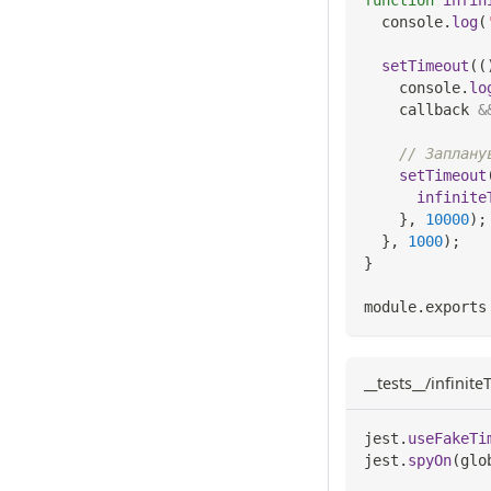
console
.
log
(
setTimeout
(
(
console
.
lo
    callback 
&
// Заплану
setTimeout
infinite
}
,
10000
)
;
}
,
1000
)
;
}
module
.
exports
__tests__/infinit
jest
.
useFakeTi
jest
.
spyOn
(
glo