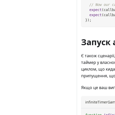
// Now our c
expect
(
callb
expect
(
callb
}
)
;
Запуск 
Є також сценарі
таймер у власно
циклом, що кида
припущення, що 
Якщо це ваш ви
infiniteTimerGam
function
infin