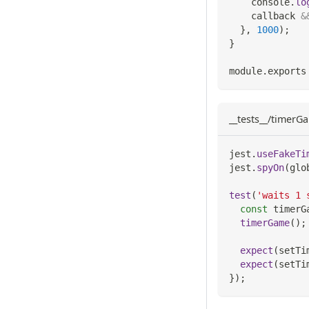
console
.
lo
    callback 
&
}
,
1000
)
;
}
module
.
exports
__tests__/timerGa
jest
.
useFakeTi
jest
.
spyOn
(
glo
test
(
'waits 1 
const
 timerG
timerGame
(
)
;
expect
(
setTi
expect
(
setTi
}
)
;