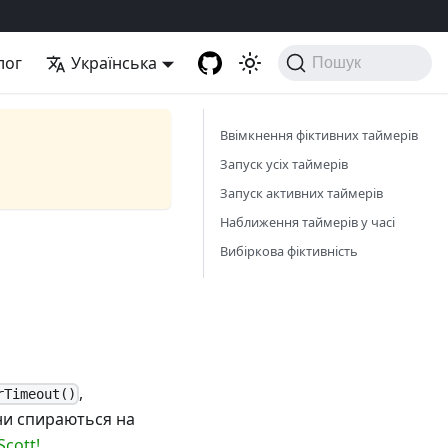
лог
Українська
Пошук
Ввімкнення фіктивних таймерів
Запуск усіх таймерів
Запуск активних таймерів
Наближення таймерів у часі
Вибіркова фіктивність
,
rTimeout()
ни спираються на
Scott!