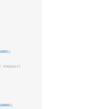
1000
)
;
ї операції)
10000
)
;