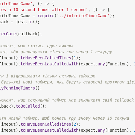
niteTimerGame'
,
(
)
=>
{
les a 10-second timer after 1 second'
,
(
)
=>
{
niteTimerGame 
=
require
(
'../infiniteTimerGame'
)
;
back 
=
 jest
.
fn
(
)
;
merGame
(
callback
)
;
момент, мав статись один виклик
out, аби запланувати кінець гри через 1 секунду.
Timeout
)
.
toHaveBeenCalledTimes
(
1
)
;
Timeout
)
.
toHaveBeenLastCalledWith
(
expect
.
any
(
Function
)
,
ти і відпрацювати тільки активні таймери
 будь-які нові таймери, які будуть створені протягом ціє
lyPendingTimers
(
)
;
момент, наш секундний таймер має викликати свій callback
lback
)
.
toBeCalled
(
)
;
ити новий таймер, щоб почати гру знову через 10 секунд
Timeout
)
.
toHaveBeenCalledTimes
(
2
)
;
Timeout
)
.
toHaveBeenLastCalledWith
(
expect
.
any
(
Function
)
,