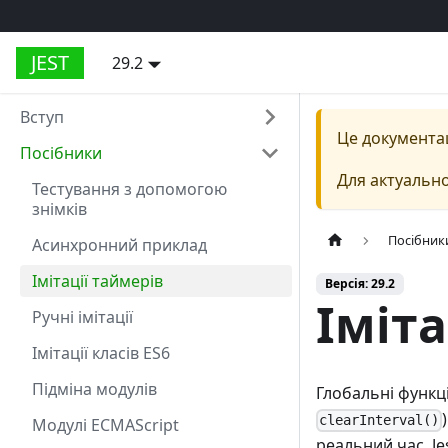
JEST
29.2
Вступ
Це документа
Посібники
Для актуально
Тестування з допомогою
знімків
Посібник
Асинхронний приклад
Імітації таймерів
Версія: 29.2
Іміта
Ручні імітації
Імітації класів ES6
Підміна модулів
Глобальні функц
clearInterval()
Модулі ECMAScript
реальний час. Je