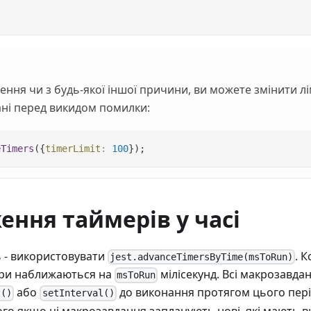
ення чи з будь-якої іншої причини, ви можете змінити лі
ані перед викидом помилки:
eTimers
(
{
timerLimit
:
100
}
)
;
ння таймерів у часі
 - використовувати
. 
jest.advanceTimersByTime(msToRun)
ери наближаються на
мілісекунд. Всі макрозавда
msToRun
або
до виконання протягом цього періо
t()
setInterval()
того якщо ці макрозавдання запланують нові, які мають 