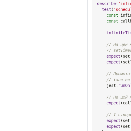
describe
(
'infi
test
(
'schedu
const
 infi
const
 call
infiniteTi
// На цей 
// setTime
expect
(
set
expect
(
set
// Промота
// (але не
    jest
.
runOn
// На цей 
expect
(
cal
// І створ
expect
(
set
expect
(
set