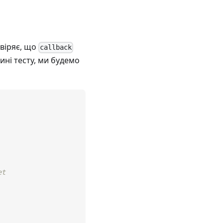
евіряє, що
callback
ині тесту, ми будемо
et