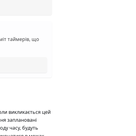
міт таймерів, що
Коли викликається цей
ння заплановані
ду часу, будуть
виконатися в межах