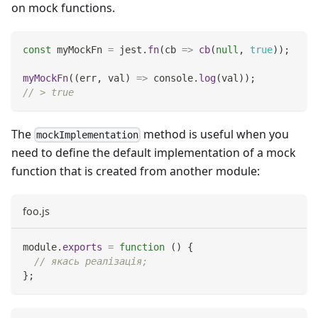
on mock functions.
const
 myMockFn 
=
 jest
.
fn
(
cb
=>
cb
(
null
,
true
)
)
;
myMockFn
(
(
err
,
 val
)
=>
console
.
log
(
val
)
)
;
// > true
The
method is useful when you
mockImplementation
need to define the default implementation of a mock
function that is created from another module:
foo.js
module
.
exports
=
function
(
)
{
// якась реалізація;
}
;