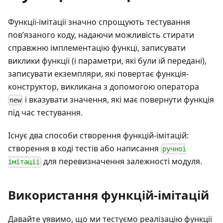
Функції-імітації значно спрощують тестування
пов’язаного коду, надаючи можливість стирати
справжню імплементацію функцї, записувати
виклики функції (і параметри, які були їй передані),
записувати екземпляри, які повертає функція-
конструктор, викликана з допомогою оператора
і вказувати значення, які має повернути функція
new
під час тестування.
Існує два способи створення функцій-імітацій:
створення в коді тестів або написання
ручної
для перевизначення залежності модуля.
імітації
Використання функцій-імітацій
Давайте уявимо, що ми тестуємо реалізацію функції