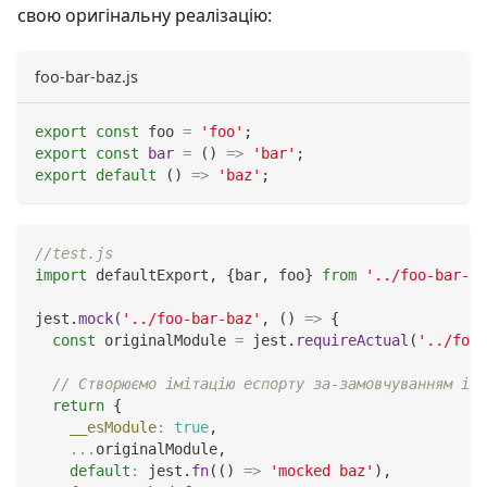
свою оригінальну реалізацію:
foo-bar-baz.js
export
const
 foo 
=
'foo'
;
export
const
bar
=
(
)
=>
'bar'
;
export
default
(
)
=>
'baz'
;
//test.js
import
defaultExport
,
{
bar
,
 foo
}
from
'../foo-bar-ba
jest
.
mock
(
'../foo-bar-baz'
,
(
)
=>
{
const
 originalModule 
=
 jest
.
requireActual
(
'../foo-
// Створюємо імітацію еспорту за-замовчуванням і і
return
{
__esModule
:
true
,
...
originalModule
,
default
:
 jest
.
fn
(
(
)
=>
'mocked baz'
)
,