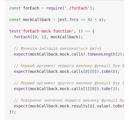
const
 forEach 
=
require
(
'./forEach'
)
;
const
 mockCallback 
=
 jest
.
fn
(
x
=>
42
+
 x
)
;
test
(
'forEach mock function'
,
(
)
=>
{
forEach
(
[
0
,
1
]
,
 mockCallback
)
;
// Функція-імітація викликається двічі
expect
(
mockCallback
.
mock
.
calls
)
.
toHaveLength
(
2
)
;
// Перший аргумент першого виклику функції був 0
expect
(
mockCallback
.
mock
.
calls
[
0
]
[
0
]
)
.
toBe
(
0
)
;
// Перший аргумент другого виклику функції був 1
expect
(
mockCallback
.
mock
.
calls
[
1
]
[
0
]
)
.
toBe
(
1
)
;
// Повернене значення першого виклику функції було
expect
(
mockCallback
.
mock
.
results
[
0
]
.
value
)
.
toBe
(
42
}
)
;