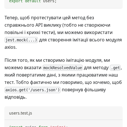
export
default
Users
;
Тепер, щоб протестувати цей метод без
справжнього API виклику (тобто не створюючи
повільні і крихкі тести), ми можемо використати
для створення імітації всього модуля
jest.mock(...)
axios.
Після того, як ми створимо імітацію модуля, ми
можемо вказати
для методу
,
mockResolvedValue
.get
який повертатиме дані, з якими працюватиме наш
тест. Тобто фактично ми говоримо, що хочемо, щоб
повернув фільшиву
axios.get('/users.json')
відповідь.
users.test.js