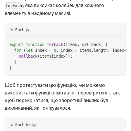
, яка викликає коллбек для кожного
forEach
елементу в наданому масиві.
forEach.js
export
function
forEach
(
items
,
 callback
)
{
for
(
let
 index 
=
0
;
 index 
<
 items
.
length
;
 index
++
)
callback
(
items
[
index
]
)
;
}
}
Щоб протестувати цю функцію, ми можемо
використати функцію-імітацію і перевірити її стан,
щоб переконатися, що зворотній виклик був
викликаний, як і очікувалося.
forEach.test.js