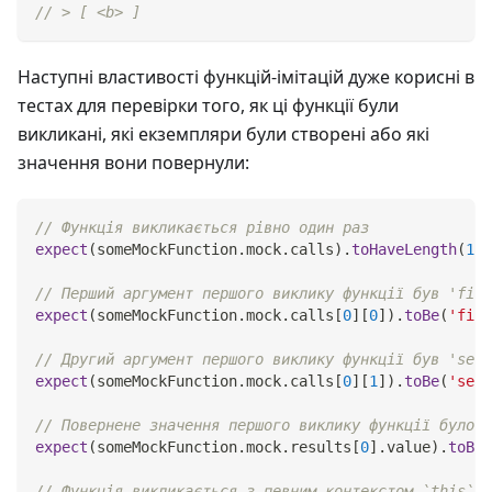
// > [ <b> ]
Наступні властивості функцій-імітацій дуже корисні в
тестах для перевірки того, як ці функції були
викликані, які екземпляри були створені або які
значення вони повернули:
// Функція викликається рівно один раз
expect
(
someMockFunction
.
mock
.
calls
)
.
toHaveLength
(
1
)
;
// Перший аргумент першого виклику функції був 'firs
expect
(
someMockFunction
.
mock
.
calls
[
0
]
[
0
]
)
.
toBe
(
'firs
// Другий аргумент першого виклику функції був 'seco
expect
(
someMockFunction
.
mock
.
calls
[
0
]
[
1
]
)
.
toBe
(
'seco
// Повернене значення першого виклику функції було '
expect
(
someMockFunction
.
mock
.
results
[
0
]
.
value
)
.
toBe
(
// Функція викликається з певним контекстом `this`: 