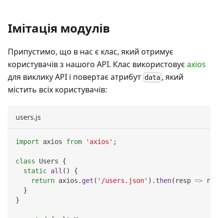
Імітація модулів
Припустимо, що в нас є клас, який отримує
користувачів з нашого API. Клас використовує
axios
для виклику API і повертає атрибут
, який
data
містить всіх користувачів:
users.js
import
axios
from
'axios'
;
class
Users
{
static
all
(
)
{
return
 axios
.
get
(
'/users.json'
)
.
then
(
resp
=>
 res
}
}