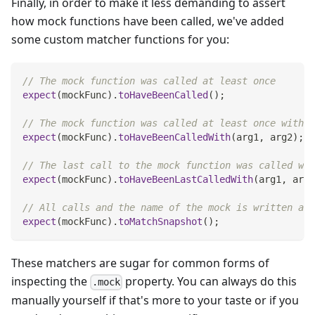
Finally, in order to make it less demanding to assert
how mock functions have been called, we've added
some custom matcher functions for you:
// The mock function was called at least once
expect
(
mockFunc
)
.
toHaveBeenCalled
(
)
;
// The mock function was called at least once with t
expect
(
mockFunc
)
.
toHaveBeenCalledWith
(
arg1
,
 arg2
)
;
// The last call to the mock function was called wit
expect
(
mockFunc
)
.
toHaveBeenLastCalledWith
(
arg1
,
 arg2
// All calls and the name of the mock is written as 
expect
(
mockFunc
)
.
toMatchSnapshot
(
)
;
These matchers are sugar for common forms of
inspecting the
property. You can always do this
.mock
manually yourself if that's more to your taste or if you