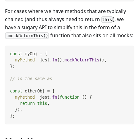
For cases where we have methods that are typically
chained (and thus always need to return
), we
this
have a sugary API to simplify this in the form of a
function that also sits on all mocks:
.mockReturnThis()
const
 myObj 
=
{
myMethod
:
 jest
.
fn
(
)
.
mockReturnThis
(
)
,
}
;
// is the same as
const
 otherObj 
=
{
myMethod
:
 jest
.
fn
(
function
(
)
{
return
this
;
}
)
,
}
;