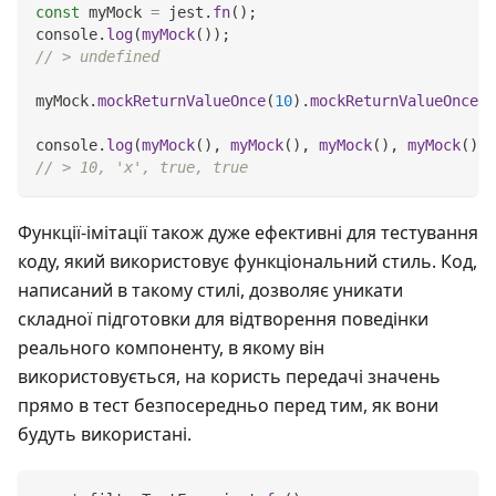
const
 myMock 
=
 jest
.
fn
(
)
;
console
.
log
(
myMock
(
)
)
;
// > undefined
myMock
.
mockReturnValueOnce
(
10
)
.
mockReturnValueOnce
(
'
console
.
log
(
myMock
(
)
,
myMock
(
)
,
myMock
(
)
,
myMock
(
)
)
;
// > 10, 'x', true, true
Функції-імітації також дуже ефективні для тестування
коду, який використовує функціональний стиль. Код,
написаний в такому стилі, дозволяє уникати
складної підготовки для відтворення поведінки
реального компоненту, в якому він
використовується, на користь передачі значень
прямо в тест безпосередньо перед тим, як вони
будуть використані.