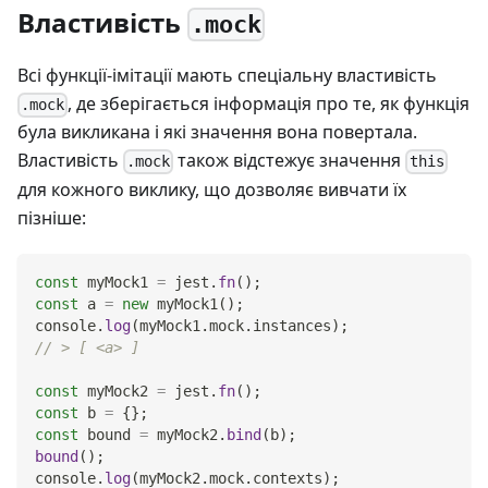
Властивість
.mock
Всі функції-імітації мають спеціальну властивість
, де зберігається інформація про те, як функція
.mock
була викликана і які значення вона повертала.
Властивість
також відстежує значення
.mock
this
для кожного виклику, що дозволяє вивчати їх
пізніше:
const
 myMock1 
=
 jest
.
fn
(
)
;
const
 a 
=
new
myMock1
(
)
;
console
.
log
(
myMock1
.
mock
.
instances
)
;
// > [ <a> ]
const
 myMock2 
=
 jest
.
fn
(
)
;
const
 b 
=
{
}
;
const
 bound 
=
 myMock2
.
bind
(
b
)
;
bound
(
)
;
console
.
log
(
myMock2
.
mock
.
contexts
)
;