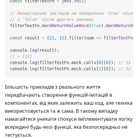
const
 filterTestFn 
=
 jest
.
fn
(
)
;
// Налаштовуємо імітацію на повернення `true` після 
// і `false` після другого виклику
filterTestFn
.
mockReturnValueOnce
(
true
)
.
mockReturnVal
const
 result 
=
[
11
,
12
]
.
filter
(
num
=>
filterTestFn
(
n
console
.
log
(
result
)
;
// > [11]
console
.
log
(
filterTestFn
.
mock
.
calls
[
0
]
[
0
]
)
;
// 11
console
.
log
(
filterTestFn
.
mock
.
calls
[
1
]
[
0
]
)
;
// 12
Більшість прикладів з реального життя
передбачають створення функцій-імітацій в
компонентах, від яких залежить ваш код, але техніка
використовується та ж сама. В такому випадку
намагайтеся уникати спокуси імплементувати логіку
всередині будь-якої функції, яка безпосередньо не
тестується.