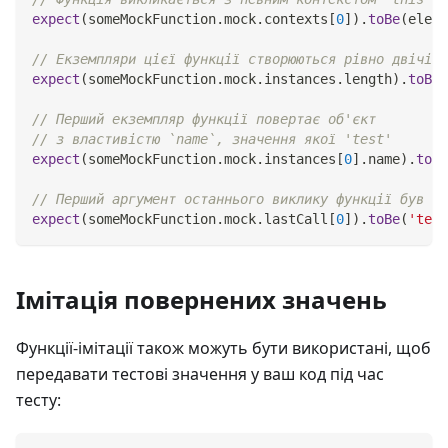
expect
(
someMockFunction
.
mock
.
contexts
[
0
]
)
.
toBe
(
eleme
// Екземпляри цієї функції створюються рівно двічі
expect
(
someMockFunction
.
mock
.
instances
.
length
)
.
toBe
(
// Перший екземпляр функції повертає об'єкт
// з властивістю `name`, значення якої 'test'
expect
(
someMockFunction
.
mock
.
instances
[
0
]
.
name
)
.
toBe
// Перший аргумент останнього виклику функції був 't
expect
(
someMockFunction
.
mock
.
lastCall
[
0
]
)
.
toBe
(
'test
Імітація повернених значень
Функції-імітації також можуть бути використані, щоб
передавати тестові значення у ваш код під час
тесту: