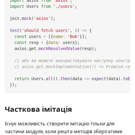
import
axios
from
'axios'
;
import
Users
from
'./users'
;
jest
.
mock
(
'axios'
)
;
test
(
'should fetch users'
,
(
)
=>
{
const
 users 
=
[
{
name
:
'Bob'
}
]
;
const
 resp 
=
{
data
:
 users
}
;
  axios
.
get
.
mockResolvedValue
(
resp
)
;
// або ви можете використовувати наступну конструк
// axios.get.mockImplementation(() => Promise.reso
return
Users
.
all
(
)
.
then
(
data
=>
expect
(
data
)
.
toEqu
}
)
;
Часткова імітація
Існує можливість створити імітацію тільки для
частини модуля, коли решта методів зберігатиме