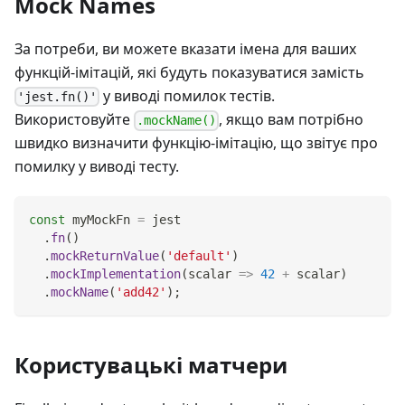
Mock Names
За потреби, ви можете вказати імена для ваших
функцій-імітацій, які будуть показуватися замість
у виводі помилок тестів.
'jest.fn()'
Використовуйте
, якщо вам потрібно
.mockName()
швидко визначити функцію-імітацію, що звітує про
помилку у виводі тесту.
const
 myMockFn 
=
 jest
.
fn
(
)
.
mockReturnValue
(
'default'
)
.
mockImplementation
(
scalar
=>
42
+
 scalar
)
.
mockName
(
'add42'
)
;
Користувацькі матчери