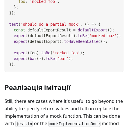
foo
:
'mocked foo'
,
}
;
}
)
;
test
(
'should do a partial mock'
,
(
)
=>
{
const
 defaultExportResult 
=
defaultExport
(
)
;
expect
(
defaultExportResult
)
.
toBe
(
'mocked baz'
)
;
expect
(
defaultExport
)
.
toHaveBeenCalled
(
)
;
expect
(
foo
)
.
toBe
(
'mocked foo'
)
;
expect
(
bar
(
)
)
.
toBe
(
'bar'
)
;
}
)
;
Реалізація імітації
Still, there are cases where it's useful to go beyond the
ability to specify return values and full-on replace the
implementation of a mock function. This can be done
with
or the
method
jest.fn
mockImplementationOnce