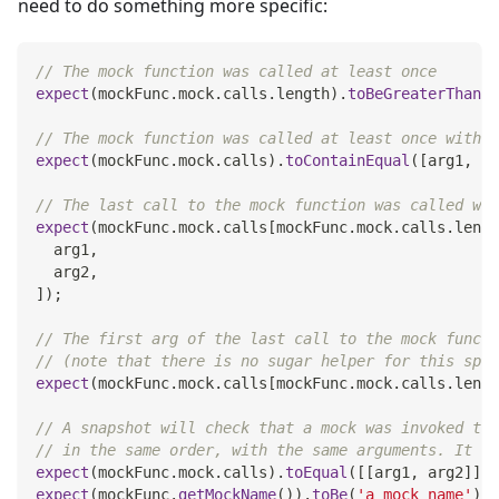
need to do something more specific:
// The mock function was called at least once
expect
(
mockFunc
.
mock
.
calls
.
length
)
.
toBeGreaterThan
(
0
// The mock function was called at least once with t
expect
(
mockFunc
.
mock
.
calls
)
.
toContainEqual
(
[
arg1
,
 ar
// The last call to the mock function was called wit
expect
(
mockFunc
.
mock
.
calls
[
mockFunc
.
mock
.
calls
.
lengt
  arg1
,
  arg2
,
]
)
;
// The first arg of the last call to the mock functi
// (note that there is no sugar helper for this spec
expect
(
mockFunc
.
mock
.
calls
[
mockFunc
.
mock
.
calls
.
lengt
// A snapshot will check that a mock was invoked the
// in the same order, with the same arguments. It wi
expect
(
mockFunc
.
mock
.
calls
)
.
toEqual
(
[
[
arg1
,
 arg2
]
]
)
;
expect
(
mockFunc
.
getMockName
(
)
)
.
toBe
(
'a mock name'
)
;