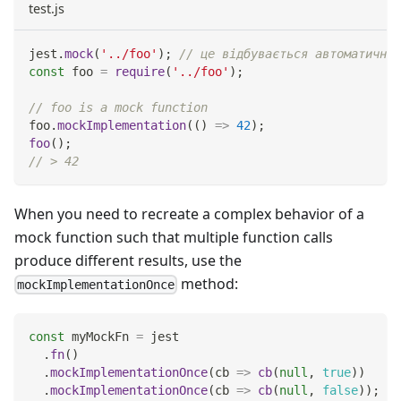
test.js
jest
.
mock
(
'../foo'
)
;
// це відбувається автоматично,
const
 foo 
=
require
(
'../foo'
)
;
// foo is a mock function
foo
.
mockImplementation
(
(
)
=>
42
)
;
foo
(
)
;
// > 42
When you need to recreate a complex behavior of a
mock function such that multiple function calls
produce different results, use the
method:
mockImplementationOnce
const
 myMockFn 
=
 jest
.
fn
(
)
.
mockImplementationOnce
(
cb
=>
cb
(
null
,
true
)
)
.
mockImplementationOnce
(
cb
=>
cb
(
null
,
false
)
)
;