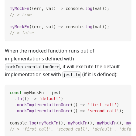
myMockFn
(
(
err
,
 val
)
=>
console
.
log
(
val
)
)
;
// > true
myMockFn
(
(
err
,
 val
)
=>
console
.
log
(
val
)
)
;
// > false
When the mocked function runs out of
implementations defined with
, it will execute the default
mockImplementationOnce
implementation set with
(if it is defined):
jest.fn
const
 myMockFn 
=
 jest
.
fn
(
(
)
=>
'default'
)
.
mockImplementationOnce
(
(
)
=>
'first call'
)
.
mockImplementationOnce
(
(
)
=>
'second call'
)
;
console
.
log
(
myMockFn
(
)
,
myMockFn
(
)
,
myMockFn
(
)
,
myMo
// > 'first call', 'second call', 'default', 'defaul