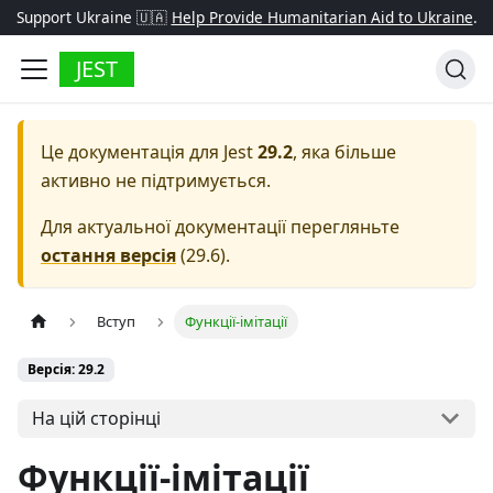
Support Ukraine 🇺🇦
Help Provide Humanitarian Aid to Ukraine
.
JEST
Це документація для
Jest
29.2
, яка більше
активно не підтримується.
Для актуальної документації перегляньте
остання версія
(
29.6
).
Вступ
Функції-імітації
Версія: 29.2
На цій сторінці
Функції-імітації