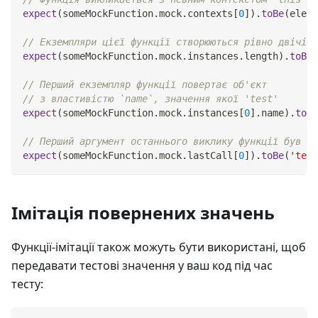
expect
(
someMockFunction
.
mock
.
contexts
[
0
]
)
.
toBe
(
eleme
// Екземпляри цієї функції створюються рівно двічі
expect
(
someMockFunction
.
mock
.
instances
.
length
)
.
toBe
(
// Перший екземпляр функції повертає об'єкт
// з властивістю `name`, значення якої 'test'
expect
(
someMockFunction
.
mock
.
instances
[
0
]
.
name
)
.
toBe
// Перший аргумент останнього виклику функції був 't
expect
(
someMockFunction
.
mock
.
lastCall
[
0
]
)
.
toBe
(
'test
Імітація повернених значень
Функції-імітації також можуть бути використані, щоб
передавати тестові значення у ваш код під час
тесту: