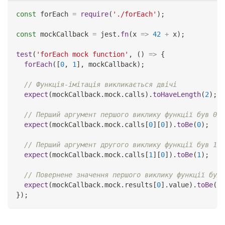
const
 forEach 
=
require
(
'./forEach'
)
;
const
 mockCallback 
=
 jest
.
fn
(
x
=>
42
+
 x
)
;
test
(
'forEach mock function'
,
(
)
=>
{
forEach
(
[
0
,
1
]
,
 mockCallback
)
;
// Функція-імітація викликається двічі
expect
(
mockCallback
.
mock
.
calls
)
.
toHaveLength
(
2
)
;
// Перший аргумент першого виклику функції був 0
expect
(
mockCallback
.
mock
.
calls
[
0
]
[
0
]
)
.
toBe
(
0
)
;
// Перший аргумент другого виклику функції був 1
expect
(
mockCallback
.
mock
.
calls
[
1
]
[
0
]
)
.
toBe
(
1
)
;
// Повернене значення першого виклику функції було
expect
(
mockCallback
.
mock
.
results
[
0
]
.
value
)
.
toBe
(
42
}
)
;