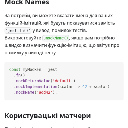
Mock Names
За потреби, ви можете вказати імена для ваших
функцій-імітацій, які будуть показуватися замість
у виводі помилок тестів.
'jest.fn()'
Використовуйте
, якщо вам потрібно
.mockName()
швидко визначити функцію-імітацію, що звітує про
помилку у виводі тесту.
const
 myMockFn 
=
 jest
.
fn
(
)
.
mockReturnValue
(
'default'
)
.
mockImplementation
(
scalar
=>
42
+
 scalar
)
.
mockName
(
'add42'
)
;
Користувацькі матчери