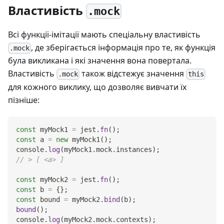
Властивість
.mock
Всі функції-імітації мають спеціальну властивість
, де зберігається інформація про те, як функція
.mock
була викликана і які значення вона повертала.
Властивість
також відстежує значення
.mock
this
для кожного виклику, що дозволяє вивчати їх
пізніше:
const
 myMock1 
=
 jest
.
fn
(
)
;
const
 a 
=
new
myMock1
(
)
;
console
.
log
(
myMock1
.
mock
.
instances
)
;
// > [ <a> ]
const
 myMock2 
=
 jest
.
fn
(
)
;
const
 b 
=
{
}
;
const
 bound 
=
 myMock2
.
bind
(
b
)
;
bound
(
)
;
console
.
log
(
myMock2
.
mock
.
contexts
)
;