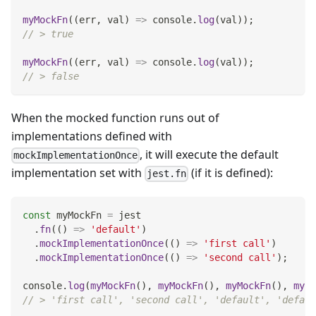
myMockFn
(
(
err
,
 val
)
=>
console
.
log
(
val
)
)
;
// > true
myMockFn
(
(
err
,
 val
)
=>
console
.
log
(
val
)
)
;
// > false
When the mocked function runs out of
implementations defined with
, it will execute the default
mockImplementationOnce
implementation set with
(if it is defined):
jest.fn
const
 myMockFn 
=
 jest
.
fn
(
(
)
=>
'default'
)
.
mockImplementationOnce
(
(
)
=>
'first call'
)
.
mockImplementationOnce
(
(
)
=>
'second call'
)
;
console
.
log
(
myMockFn
(
)
,
myMockFn
(
)
,
myMockFn
(
)
,
myMo
// > 'first call', 'second call', 'default', 'defaul