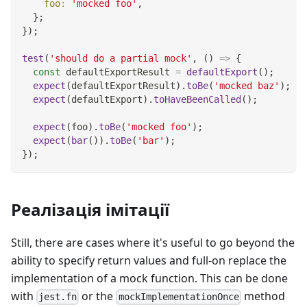
foo
:
'mocked foo'
,
}
;
}
)
;
test
(
'should do a partial mock'
,
(
)
=>
{
const
 defaultExportResult 
=
defaultExport
(
)
;
expect
(
defaultExportResult
)
.
toBe
(
'mocked baz'
)
;
expect
(
defaultExport
)
.
toHaveBeenCalled
(
)
;
expect
(
foo
)
.
toBe
(
'mocked foo'
)
;
expect
(
bar
(
)
)
.
toBe
(
'bar'
)
;
}
)
;
Реалізація імітації
Still, there are cases where it's useful to go beyond the
ability to specify return values and full-on replace the
implementation of a mock function. This can be done
with
or the
method
jest.fn
mockImplementationOnce