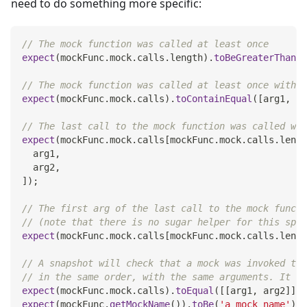
need to do something more specific:
// The mock function was called at least once
expect
(
mockFunc
.
mock
.
calls
.
length
)
.
toBeGreaterThan
(
0
// The mock function was called at least once with t
expect
(
mockFunc
.
mock
.
calls
)
.
toContainEqual
(
[
arg1
,
 ar
// The last call to the mock function was called wit
expect
(
mockFunc
.
mock
.
calls
[
mockFunc
.
mock
.
calls
.
lengt
  arg1
,
  arg2
,
]
)
;
// The first arg of the last call to the mock functi
// (note that there is no sugar helper for this spec
expect
(
mockFunc
.
mock
.
calls
[
mockFunc
.
mock
.
calls
.
lengt
// A snapshot will check that a mock was invoked the
// in the same order, with the same arguments. It wi
expect
(
mockFunc
.
mock
.
calls
)
.
toEqual
(
[
[
arg1
,
 arg2
]
]
)
;
expect
(
mockFunc
.
getMockName
(
)
)
.
toBe
(
'a mock name'
)
;