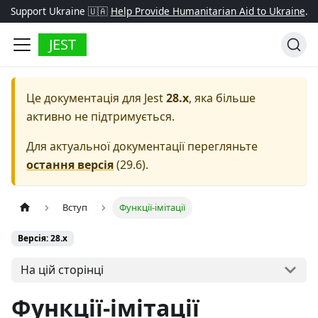
Support Ukraine 🇺🇦
Help Provide Humanitarian Aid to Ukraine
.
JEST
Це документація для
Jest
28.x
, яка більше
активно не підтримується.
Для актуальної документації перегляньте
остання версія
(
29.6
).
Вступ
Функції-імітації
Версія: 28.x
На цій сторінці
Функції-імітації