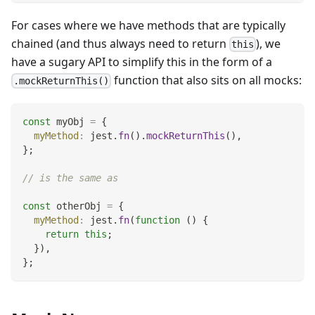
For cases where we have methods that are typically
chained (and thus always need to return
), we
this
have a sugary API to simplify this in the form of a
function that also sits on all mocks:
.mockReturnThis()
const
 myObj 
=
{
myMethod
:
 jest
.
fn
(
)
.
mockReturnThis
(
)
,
}
;
// is the same as
const
 otherObj 
=
{
myMethod
:
 jest
.
fn
(
function
(
)
{
return
this
;
}
)
,
}
;