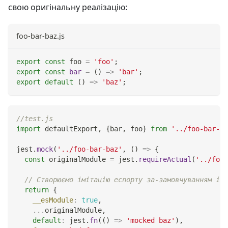
свою оригінальну реалізацію:
foo-bar-baz.js
export
const
 foo 
=
'foo'
;
export
const
bar
=
(
)
=>
'bar'
;
export
default
(
)
=>
'baz'
;
//test.js
import
defaultExport
,
{
bar
,
 foo
}
from
'../foo-bar-ba
jest
.
mock
(
'../foo-bar-baz'
,
(
)
=>
{
const
 originalModule 
=
 jest
.
requireActual
(
'../foo-
// Створюємо імітацію еспорту за-замовчуванням і і
return
{
__esModule
:
true
,
...
originalModule
,
default
:
 jest
.
fn
(
(
)
=>
'mocked baz'
)
,