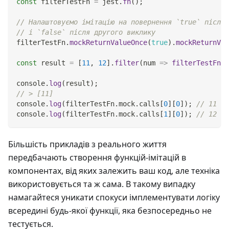
const
 filterTestFn 
=
 jest
.
fn
(
)
;
// Налаштовуємо імітацію на повернення `true` після 
// і `false` після другого виклику
filterTestFn
.
mockReturnValueOnce
(
true
)
.
mockReturnVal
const
 result 
=
[
11
,
12
]
.
filter
(
num
=>
filterTestFn
(
n
console
.
log
(
result
)
;
// > [11]
console
.
log
(
filterTestFn
.
mock
.
calls
[
0
]
[
0
]
)
;
// 11
console
.
log
(
filterTestFn
.
mock
.
calls
[
1
]
[
0
]
)
;
// 12
Більшість прикладів з реального життя
передбачають створення функцій-імітацій в
компонентах, від яких залежить ваш код, але техніка
використовується та ж сама. В такому випадку
намагайтеся уникати спокуси імплементувати логіку
всередині будь-якої функції, яка безпосередньо не
тестується.