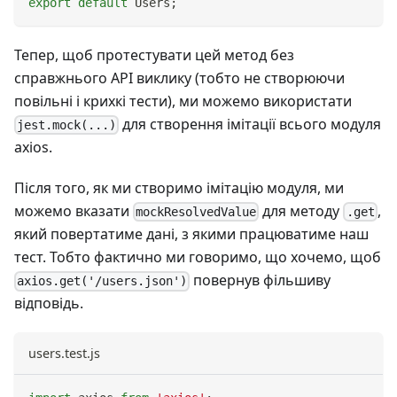
export
default
Users
;
Тепер, щоб протестувати цей метод без
справжнього API виклику (тобто не створюючи
повільні і крихкі тести), ми можемо використати
для створення імітації всього модуля
jest.mock(...)
axios.
Після того, як ми створимо імітацію модуля, ми
можемо вказати
для методу
,
mockResolvedValue
.get
який повертатиме дані, з якими працюватиме наш
тест. Тобто фактично ми говоримо, що хочемо, щоб
повернув фільшиву
axios.get('/users.json')
відповідь.
users.test.js