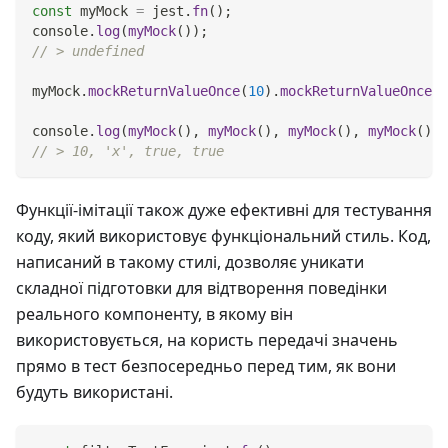
const
 myMock 
=
 jest
.
fn
(
)
;
console
.
log
(
myMock
(
)
)
;
// > undefined
myMock
.
mockReturnValueOnce
(
10
)
.
mockReturnValueOnce
(
'
console
.
log
(
myMock
(
)
,
myMock
(
)
,
myMock
(
)
,
myMock
(
)
)
;
// > 10, 'x', true, true
Функції-імітації також дуже ефективні для тестування
коду, який використовує функціональний стиль. Код,
написаний в такому стилі, дозволяє уникати
складної підготовки для відтворення поведінки
реального компоненту, в якому він
використовується, на користь передачі значень
прямо в тест безпосередньо перед тим, як вони
будуть використані.