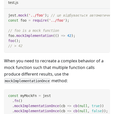
test.js
jest
.
mock
(
'../foo'
)
;
// це відбувається автоматично,
const
 foo 
=
require
(
'../foo'
)
;
// foo is a mock function
foo
.
mockImplementation
(
(
)
=>
42
)
;
foo
(
)
;
// > 42
When you need to recreate a complex behavior of a
mock function such that multiple function calls
produce different results, use the
method:
mockImplementationOnce
const
 myMockFn 
=
 jest
.
fn
(
)
.
mockImplementationOnce
(
cb
=>
cb
(
null
,
true
)
)
.
mockImplementationOnce
(
cb
=>
cb
(
null
,
false
)
)
;