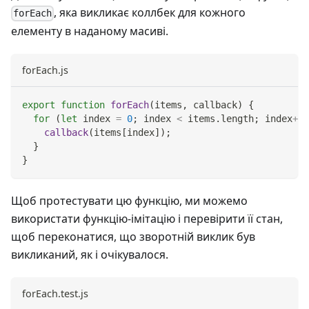
, яка викликає коллбек для кожного
forEach
елементу в наданому масиві.
forEach.js
export
function
forEach
(
items
,
 callback
)
{
for
(
let
 index 
=
0
;
 index 
<
 items
.
length
;
 index
++
)
callback
(
items
[
index
]
)
;
}
}
Щоб протестувати цю функцію, ми можемо
використати функцію-імітацію і перевірити її стан,
щоб переконатися, що зворотній виклик був
викликаний, як і очікувалося.
forEach.test.js