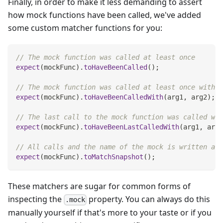
Finally, in order to make it less demanding to assert
how mock functions have been called, we've added
some custom matcher functions for you:
// The mock function was called at least once
expect
(
mockFunc
)
.
toHaveBeenCalled
(
)
;
// The mock function was called at least once with t
expect
(
mockFunc
)
.
toHaveBeenCalledWith
(
arg1
,
 arg2
)
;
// The last call to the mock function was called wit
expect
(
mockFunc
)
.
toHaveBeenLastCalledWith
(
arg1
,
 arg2
// All calls and the name of the mock is written as 
expect
(
mockFunc
)
.
toMatchSnapshot
(
)
;
These matchers are sugar for common forms of
inspecting the
property. You can always do this
.mock
manually yourself if that's more to your taste or if you