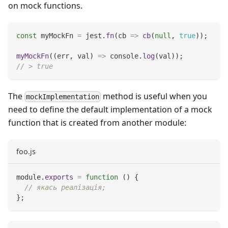
on mock functions.
const
 myMockFn 
=
 jest
.
fn
(
cb
=>
cb
(
null
,
true
)
)
;
myMockFn
(
(
err
,
 val
)
=>
console
.
log
(
val
)
)
;
// > true
The
method is useful when you
mockImplementation
need to define the default implementation of a mock
function that is created from another module:
foo.js
module
.
exports
=
function
(
)
{
// якась реалізація;
}
;