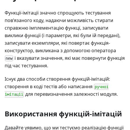
Функції-імітації значно спрощують тестування
пов’язаного коду, надаючи можливість стирати
справжню імплементацію функцї, записувати
виклики функції (і параметри, які були їй передані),
записувати екземпляри, які повертає функція-
конструктор, викликана з допомогою оператора
і вказувати значення, які має повернути функція
new
під час тестування.
Існує два способи створення функцій-імітацій:
створення в коді тестів або написання
ручної
для перевизначення залежності модуля.
імітації
Використання функцій-імітацій
Давайте уявимо, що ми тестуємо реалізацію функції