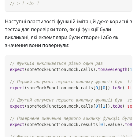
// > [ <b> ]
Наступні властивості функцій-імітацій дуже корисні в
тестах для перевірки того, як ці функції були
викликані, які екземпляри були створені або які
значення вони повернули:
// Функція викликається рівно один раз
expect
(
someMockFunction
.
mock
.
calls
)
.
toHaveLength
(
1
)
;
// Перший аргумент першого виклику функції був 'firs
expect
(
someMockFunction
.
mock
.
calls
[
0
]
[
0
]
)
.
toBe
(
'firs
// Другий аргумент першого виклику функції був 'seco
expect
(
someMockFunction
.
mock
.
calls
[
0
]
[
1
]
)
.
toBe
(
'seco
// Повернене значення першого виклику функції було '
expect
(
someMockFunction
.
mock
.
results
[
0
]
.
value
)
.
toBe
(
// Функція викликається з певним контекстом `this`: 