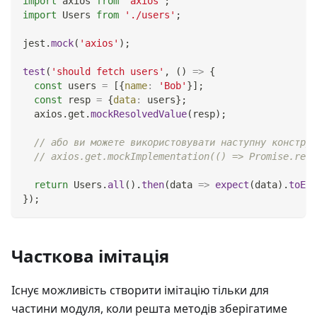
import
axios
from
'axios'
;
import
Users
from
'./users'
;
jest
.
mock
(
'axios'
)
;
test
(
'should fetch users'
,
(
)
=>
{
const
 users 
=
[
{
name
:
'Bob'
}
]
;
const
 resp 
=
{
data
:
 users
}
;
  axios
.
get
.
mockResolvedValue
(
resp
)
;
// або ви можете використовувати наступну конструк
// axios.get.mockImplementation(() => Promise.reso
return
Users
.
all
(
)
.
then
(
data
=>
expect
(
data
)
.
toEqu
}
)
;
Часткова імітація
Існує можливість створити імітацію тільки для
частини модуля, коли решта методів зберігатиме