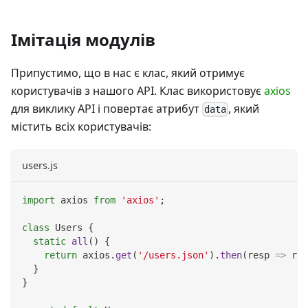
Імітація модулів
Припустимо, що в нас є клас, який отримує
користувачів з нашого API. Клас використовує
axios
для виклику API і повертає атрибут
, який
data
містить всіх користувачів:
users.js
import
axios
from
'axios'
;
class
Users
{
static
all
(
)
{
return
 axios
.
get
(
'/users.json'
)
.
then
(
resp
=>
 res
}
}