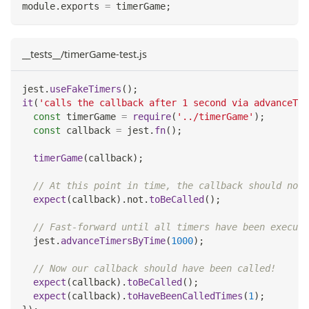
module
.
exports
=
 timerGame
;
__tests__/timerGame-test.js
jest
.
useFakeTimers
(
)
;
it
(
'calls the callback after 1 second via advanceTim
const
 timerGame 
=
require
(
'../timerGame'
)
;
const
 callback 
=
 jest
.
fn
(
)
;
timerGame
(
callback
)
;
// At this point in time, the callback should not 
expect
(
callback
)
.
not
.
toBeCalled
(
)
;
// Fast-forward until all timers have been execute
  jest
.
advanceTimersByTime
(
1000
)
;
// Now our callback should have been called!
expect
(
callback
)
.
toBeCalled
(
)
;
expect
(
callback
)
.
toHaveBeenCalledTimes
(
1
)
;