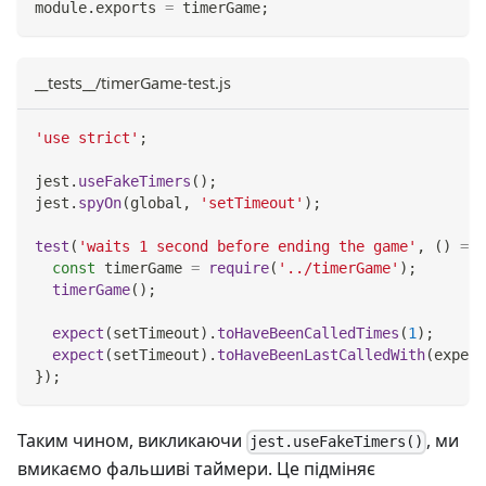
module
.
exports
=
 timerGame
;
__tests__/timerGame-test.js
'use strict'
;
jest
.
useFakeTimers
(
)
;
jest
.
spyOn
(
global
,
'setTimeout'
)
;
test
(
'waits 1 second before ending the game'
,
(
)
=>
const
 timerGame 
=
require
(
'../timerGame'
)
;
timerGame
(
)
;
expect
(
setTimeout
)
.
toHaveBeenCalledTimes
(
1
)
;
expect
(
setTimeout
)
.
toHaveBeenLastCalledWith
(
expect
}
)
;
Таким чином, викликаючи
, ми
jest.useFakeTimers()
вмикаємо фальшиві таймери. Це підміняє