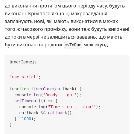
до виконання протягом цього періоду часу, будуть
виконані. Крім того якщо ці макрозавдання
запланують нові, які мають виконатися в межах
того ж часового проміжку, вони теж будуть виконані
допоки в черзі не залишиться завдань, що мають
бути виконані впродовж
мілісекунд.
msToRun
timerGame.js
'use strict'
;
function
timerGame
(
callback
)
{
console
.
log
(
'Ready....go!'
)
;
setTimeout
(
(
)
=>
{
console
.
log
(
"Time's up -- stop!"
)
;
    callback 
&&
callback
(
)
;
}
,
1000
)
;
}