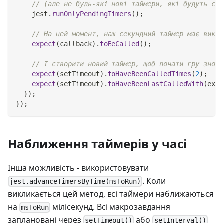
// (але не будь-які нові таймери, які будуть ств
    jest
.
runOnlyPendingTimers
(
)
;
// На цей момент, наш секундний таймер має викли
expect
(
callback
)
.
toBeCalled
(
)
;
// І створити новий таймер, щоб почати гру знову
expect
(
setTimeout
)
.
toHaveBeenCalledTimes
(
2
)
;
expect
(
setTimeout
)
.
toHaveBeenLastCalledWith
(
expe
}
)
;
}
)
;
Наближення таймерів у часі
Інша можливість - використовувати
. Коли
jest.advanceTimersByTime(msToRun)
викликається цей метод, всі таймери наближаються
на
мілісекунд. Всі макрозавдання
msToRun
заплановані через
або
setTimeout()
setInterval()