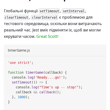
Глобальні функції
,
,
setTimeout
setInterval
,
є проблемою для
clearTimeout
clearInterval
тестового середовища, оскільки вони витрачають
реальний час. Jest вміє підміняти їх, щоб ви могли
керувати часом.
Great Scott!
timerGame.js
'use strict'
;
function
timerGame
(
callback
)
{
console
.
log
(
'Ready....go!'
)
;
setTimeout
(
(
)
=>
{
console
.
log
(
"Time's up -- stop!"
)
;
    callback 
&&
callback
(
)
;
}
,
1000
)
;
}