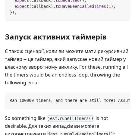
expect
(
callback
)
.
toBeCalled
(
)
;
expect
(
callback
)
.
toHaveBeenCalledTimes
(
1
)
;
}
)
;
Запуск активних таймерів
Є також сценарії, коли ви можете мати рекурсивний
таймер -- це таймер, який запускає новий таймер у
власному зворотному виклику. For these, running all
the timers would be an endless loop, throwing the
following error:
Ran 100000 timers, and there are still more! Assumin
So something like
is not
jest.runAllTimers()
desirable. Для таких випадків ви можете
використовувати
:
jest.runOnlyPendingTimers()