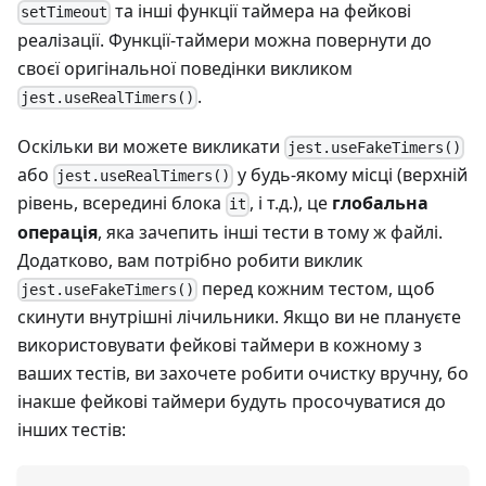
та інші функції таймера на фейкові
setTimeout
реалізації. Функції-таймери можна повернути до
своєї оригінальної поведінки викликом
.
jest.useRealTimers()
Оскільки ви можете викликати
jest.useFakeTimers()
або
у будь-якому місці (верхній
jest.useRealTimers()
рівень, всередині блока
, і т.д.), це
глобальна
it
операція
, яка зачепить інші тести в тому ж файлі.
Додатково, вам потрібно робити виклик
перед кожним тестом, щоб
jest.useFakeTimers()
скинути внутрішні лічильники. Якщо ви не плануєте
використовувати фейкові таймери в кожному з
ваших тестів, ви захочете робити очистку вручну, бо
інакше фейкові таймери будуть просочуватися до
інших тестів: