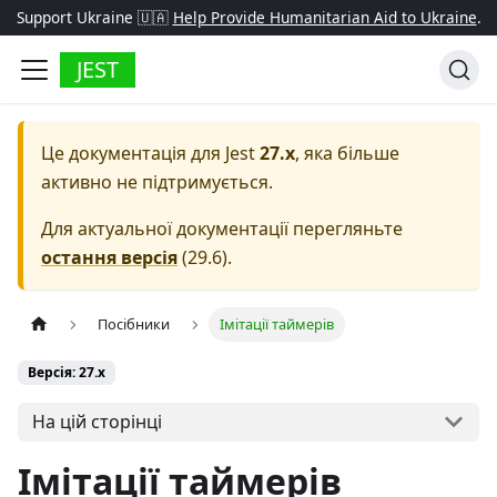
Support Ukraine 🇺🇦
Help Provide Humanitarian Aid to Ukraine
.
JEST
Це документація для
Jest
27.x
, яка більше
активно не підтримується.
Для актуальної документації перегляньте
остання версія
(
29.6
).
Посібники
Імітації таймерів
Версія: 27.x
На цій сторінці
Імітації таймерів