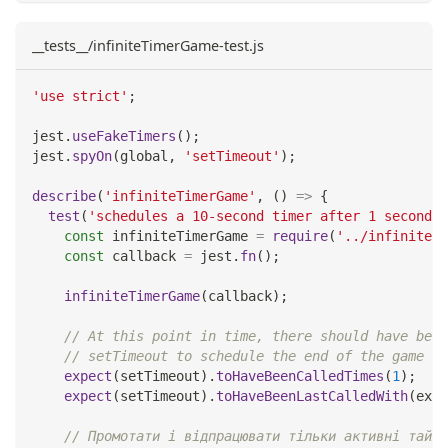
__tests__/infiniteTimerGame-test.js
'use strict'
;
jest
.
useFakeTimers
(
)
;
jest
.
spyOn
(
global
,
'setTimeout'
)
;
describe
(
'infiniteTimerGame'
,
(
)
=>
{
test
(
'schedules a 10-second timer after 1 second'
,
const
 infiniteTimerGame 
=
require
(
'../infiniteTi
const
 callback 
=
 jest
.
fn
(
)
;
infiniteTimerGame
(
callback
)
;
// At this point in time, there should have been
// setTimeout to schedule the end of the game in
expect
(
setTimeout
)
.
toHaveBeenCalledTimes
(
1
)
;
expect
(
setTimeout
)
.
toHaveBeenLastCalledWith
(
expe
// Промотати і відпрацювати тільки активні тайме