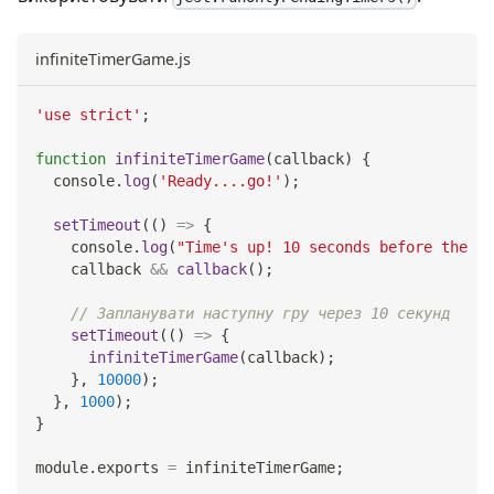
infiniteTimerGame.js
'use strict'
;
function
infiniteTimerGame
(
callback
)
{
console
.
log
(
'Ready....go!'
)
;
setTimeout
(
(
)
=>
{
console
.
log
(
"Time's up! 10 seconds before the ne
    callback 
&&
callback
(
)
;
// Запланувати наступну гру через 10 секунд
setTimeout
(
(
)
=>
{
infiniteTimerGame
(
callback
)
;
}
,
10000
)
;
}
,
1000
)
;
}
module
.
exports
=
 infiniteTimerGame
;