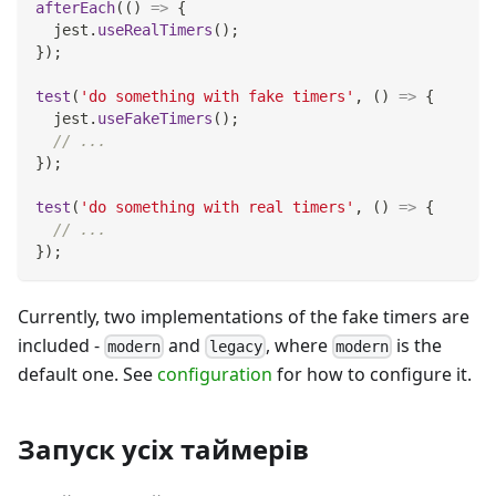
afterEach
(
(
)
=>
{
  jest
.
useRealTimers
(
)
;
}
)
;
test
(
'do something with fake timers'
,
(
)
=>
{
  jest
.
useFakeTimers
(
)
;
// ...
}
)
;
test
(
'do something with real timers'
,
(
)
=>
{
// ...
}
)
;
Currently, two implementations of the fake timers are
included -
and
, where
is the
modern
legacy
modern
default one. See
configuration
for how to configure it.
Запуск усіх таймерів