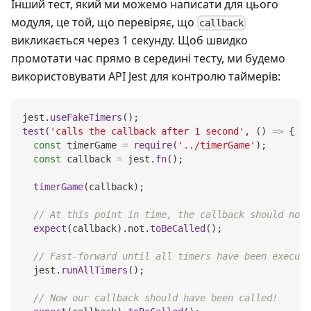
Інший тест, який ми можемо написати для цього
модуля, це той, що перевіряє, що
callback
викликається через 1 секунду. Щоб швидко
промотати час прямо в середині тесту, ми будемо
використовувати API Jest для контролю таймерів:
jest
.
useFakeTimers
(
)
;
test
(
'calls the callback after 1 second'
,
(
)
=>
{
const
 timerGame 
=
require
(
'../timerGame'
)
;
const
 callback 
=
 jest
.
fn
(
)
;
timerGame
(
callback
)
;
// At this point in time, the callback should not 
expect
(
callback
)
.
not
.
toBeCalled
(
)
;
// Fast-forward until all timers have been execute
  jest
.
runAllTimers
(
)
;
// Now our callback should have been called!