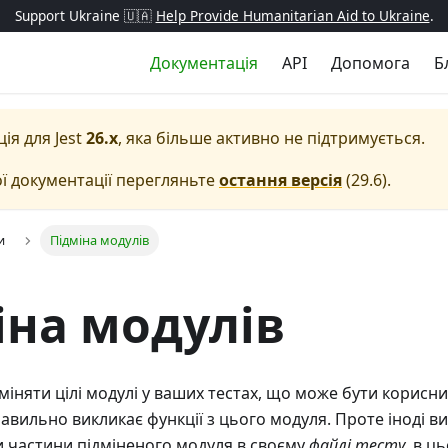
Support Ukraine 🇺🇦
Help Provide Humanitarian Aid to Ukraine
.
Документація
API
Допомога
Б
ція для
Jest
26.x
, яка більше активно не підтримується.
ї документації перегляньте
остання версія
(
29.6
).
и
Підміна модулів
іна модулів
дміняти цілі модулі у ваших тестах, що може бути корисн
авильно викликає функції з цього модуля. Проте іноді в
 частини підміненого модуля в своєму
файлі тесту
, в ц