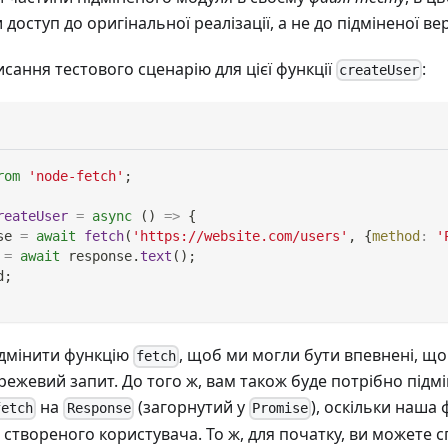
доступ до оригінальної реалізації, а не до підміненої верс
сання тестового сценарію для цієї функції
:
createUser
rom
'node-fetch'
;
reateUser
=
async
(
)
=>
{
se 
=
await
fetch
(
'https://website.com/users'
,
{
method
:
'
 
=
await
 response
.
text
(
)
;
d
;
ідмінити функцію
, щоб ми могли бути впевнені, що
fetch
ежевий запит. До того ж, вам також буде потрібно підм
на
(загорнутий у
), оскільки наша
fetch
Response
Promise
ID створеного користувача. То ж, для початку, ви можете