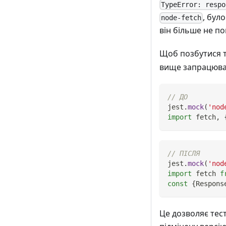
TypeError: respo
, бул
node-fetch
він більше не по
Щоб позбутися т
вище запрацював,
// ДО
jest
.
mock
(
'nod
import
fetch
,
// ПІСЛЯ
jest
.
mock
(
'nod
import
fetch
f
const
{
Respons
Це дозволяє тес