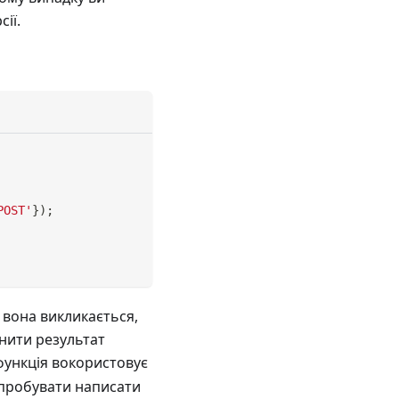
ії.
POST'
}
)
;
 вона викликається,
інити результат
 функція вокористовує
 спробувати написати