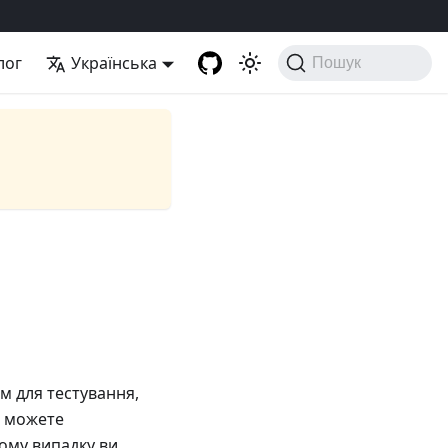
лог
Українська
Пошук
им для тестування,
и можете
ьому випадку ви