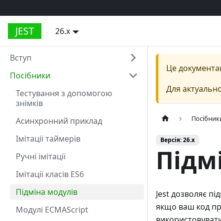
JEST
26.x
Вступ
Це документа
Посібники
Для актуально
Тестування з допомогою
знімків
Посібник
Асинхронний приклад
Імітації таймерів
Версія: 26.x
Підм
Ручні імітації
Імітації класів ES6
Підміна модулів
Jest дозволяє пі
якщо ваш код пр
Модулі ECMAScript
використовувати