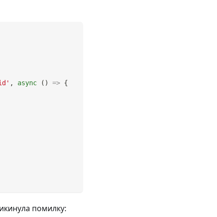
id'
,
async
(
)
=>
{
икинула помилку: