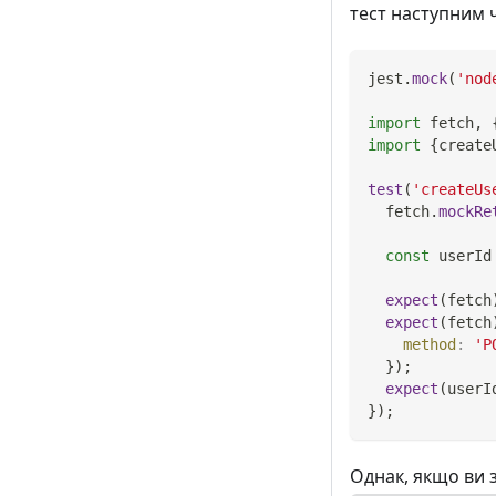
тест наступним 
jest
.
mock
(
'nod
import
fetch
,
import
{
create
test
(
'createUs
  fetch
.
mockRe
const
 userId
expect
(
fetch
expect
(
fetch
method
:
'P
}
)
;
expect
(
userI
}
)
;
Однак, якщо ви 