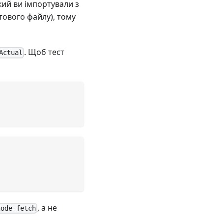
який ви імпортували з
тового файлу), тому
. Щоб тест
Actual
, а не
node-fetch