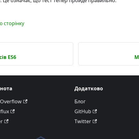
ю. Це означає, що тест тепер пройде правильно.
ю сторінку
сів ES6
М
ьнота
Додатково
 Overflow
Блог
flux
GitHub
er
Twitter