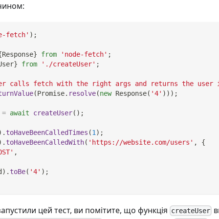
чином:
e-fetch'
)
;
{
Response
}
from
'node-fetch'
;
User
}
from
'./createUser'
;
er calls fetch with the right args and returns the user 
turnValue
(
Promise
.
resolve
(
new
Response
(
'4'
)
)
)
;
 
=
await
createUser
(
)
;
)
.
toHaveBeenCalledTimes
(
1
)
;
)
.
toHaveBeenCalledWith
(
'https://website.com/users'
,
{
OST'
,
d
)
.
toBe
(
'4'
)
;
запустили цей тест, ви помітите, що функція
в
createUser