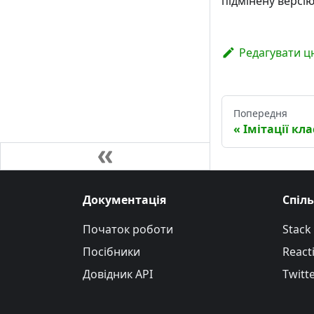
підмінену версі
Редагувати ц
Попередня
Імітації кла
Документація
Спіл
Початок роботи
Stack
Посібники
Reacti
Довідник API
Twitt