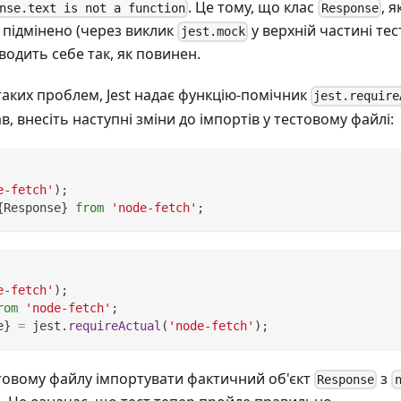
. Це тому, що клас
, 
nse.text is not a function
Response
о підмінено (через виклик
у верхній частині тес
jest.mock
водить себе так, як повинен.
аких проблем, Jest надає функцію-помічник
jest.require
 внесіть наступні зміни до імпортів у тестовому файлі:
e-fetch'
)
;
{
Response
}
from
'node-fetch'
;
e-fetch'
)
;
rom
'node-fetch'
;
e
}
=
 jest
.
requireActual
(
'node-fetch'
)
;
товому файлу імпортувати фактичний об'єкт
з
Response