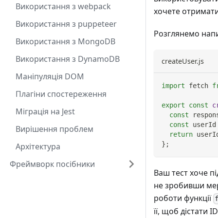
Використання з webpack
хочете отримати 
Використання з puppeteer
Розглянемо напи
Використання з MongoDB
Використання з DynamoDB
createUser.js
Маніпуляція DOM
import
fetch
f
Плагіни спостереження
export
const
c
Міграція на Jest
const
 respon
const
 userId
Вирішення проблем
return
 userI
}
;
Архітектура
Фреймворк посібники
Ваш тест хоче п
не зробивши мер
роботи функції
її, щоб дістати 