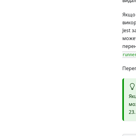
вида
Якщо 
вико
Jest 
може
перен
runne
Пере
Як
мо
23.