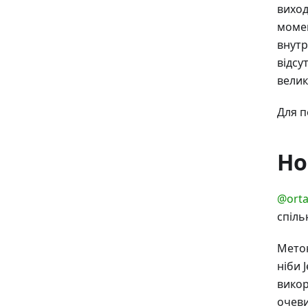
виход
момен
внутр
відсу
велик
Для п
Но
@ort
спіл
Метою
ніби 
викор
очеви