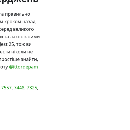
та правильно
им кроком назад.
серед великого
ми та лаконічними
est 25, тож ви
ести ніколи не
простіше знайти,
боту
@ittordepam
,
7557
,
7448
,
7325
,