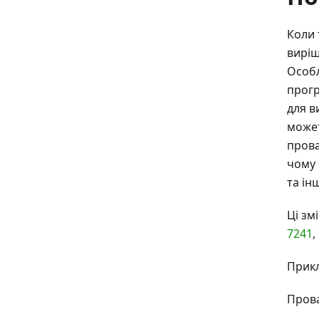
Коли 
виріш
Особл
прогр
для в
может
прова
чому 
та ін
Ці зм
7241
,
Прикл
Пров