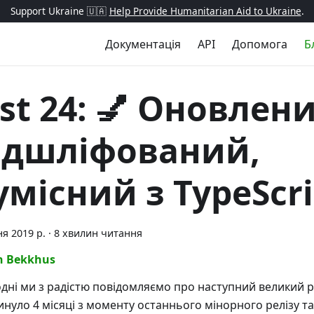
Support Ukraine 🇺🇦
Help Provide Humanitarian Aid to Ukraine
.
Документація
API
Допомога
Б
est 24: 💅 Оновлен
ідшліфований,
умісний з TypeScri
ня 2019 р.
·
8 хвилин читання
n Bekkhus
дні ми з радістю повідомляємо про наступний великий рел
инуло 4 місяці з моменту останнього мінорного релізу та 