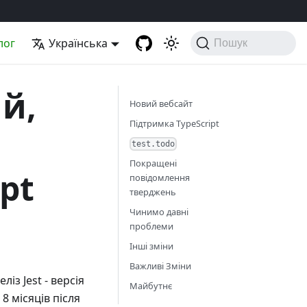
лог
Українська
Пошук
ий,
Новий вебсайт
Підтримка TypeScript
test.todo
Покращені
pt
повідомлення
тверджень
Чинимо давні
проблеми
Інші зміни
Важливі Зміни
із Jest - версія
Майбутнє
8 місяців після