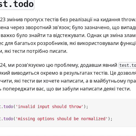
st.todo
t 23 змінив пропуск тестів без реалізації на кидання throw
ена через зворотний зв'язок; було зазначено, що випа
 важко було знайти та відстежувати. Однак ця зміна зла
с для багатьох розробників, які використовували функц
и, які тести потрібно писати.
t 24, ми розв'язуємо цю проблему, додавши явний
test.t
 який виводиться окремо в результатах тестів. Це дозво
чити, які тести ви хочете написати, а в майбутньому п
ь попереджати вас, що ви забули написати деякі тести.
t
.
todo
(
'invalid input should throw'
)
;
t
.
todo
(
'missing options should be normalized'
)
;