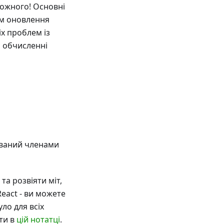
кожного! Основні
ом оновлення
іх проблем із
и обчисленні
ований членами
та розвіяти міт,
React - ви можете
уло для всіх
ти в
цій нотатці
.