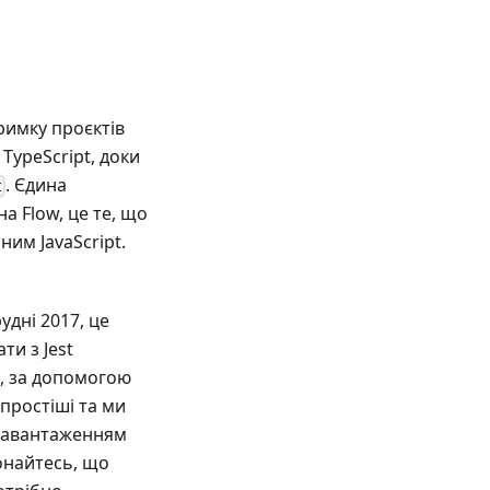
тримку проєктів
TypeScript, доки
. Єдина
t
а Flow, це те, що
ним JavaScript.
рудні 2017, це
и з Jest
7, за допомогою
простіші та ми
 завантаженням
онайтесь, що