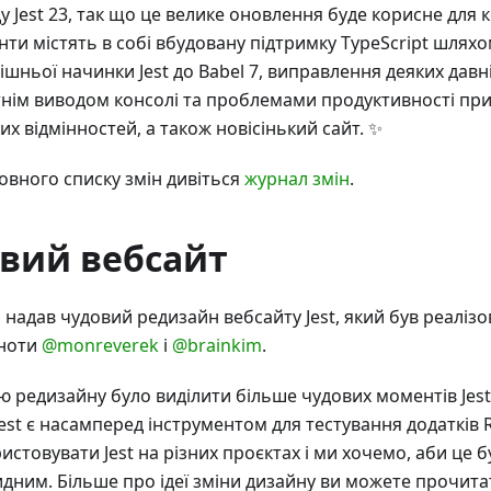
у Jest 23, так що це велике оновлення буде корисне для 
ти містять в собі вбудовану підтримку TypeScript шлях
ішньої начинки Jest до Babel 7, виправлення деяких давн
тнім виводом консолі та проблемами продуктивності пр
их відмінностей, а також новісінький сайт. ✨
овного списку змін дивіться
журнал змін
.
вий вебсайт
a
надав чудовий редизайн вебсайту Jest, який був реаліз
ьноти
@monreverek
і
@brainkim
.
 редизайну було виділити більше чудових моментів Jest 
Jest є насамперед інструментом для тестування додатків 
истовувати Jest на різних проєктах і ми хочемо, аби це б
дним. Більше про ідеї зміни дизайну ви можете прочита