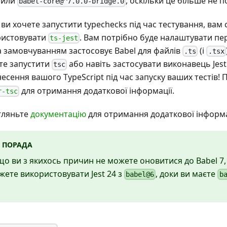
лили
, оскільки це більше не п
babel-core@^7.0.0-bridge.0
ви хочете запустити typechecks під час тестування, вам 
ристовувати
. Вам потрібно буде налаштувати пе
ts-jest
за замовчуванням застосовує Babel для файлів
(і
.ts
.tsx
те запустити
або навіть застосувати виконавець Jes
tsc
есення вашого TypeScript під час запуску ваших тестів!
для отримання додаткової інформації.
r-tsc
гляньте
документацію
для отримання додаткової інформа
ПОРАДА
що ви з якихось причин не можете оновитися до Babel 7,
жете використовувати Jest 24 з
, доки ви маєте
babel@6
b