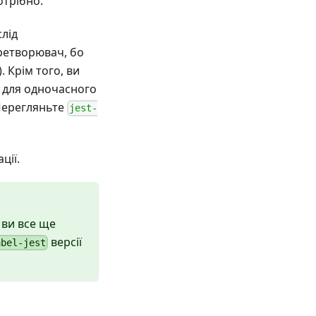
отрібно.
слід
ретворювач, бо
). Крім того, ви
t для одночасного
 Перегляньте
jest-
ції.
 ви все ще
версії
abel-jest