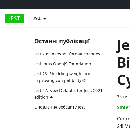
JEST
29.6
J
Останні публікації
Jest 29: Snapshot format changes
В
Jest joins OpenJS Foundation
С
Jest 28: Shedding weight and
improving compatibility 🫶
Jest 27: New Defaults for Jest, 2021
25 січ
edition ⏩
Оновлення вебсайту Jest
Sime
Сього
24! М