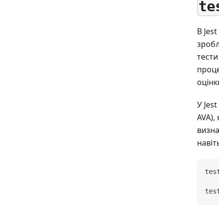
te
В Jes
зробл
тести
проце
оцінк
У Jes
AVA),
визна
навіт
tes
tes