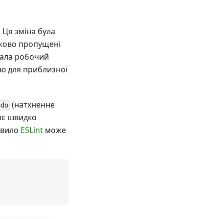
. Ця зміна була
дково пропущені
мала робочий
ію для приблизної
(натхненне
odo
ляє швидко
равило
ESLint
може