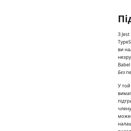
Пі
З Jes
TypeS
ви на
незру
Babel
Без
пе
У той
вимаг
підтр
члену
можем
налаш