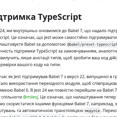
дтримка TypeScript
t 24, ми внутрішньо оновилися до Babel 7, що надало під
cript. Це означає, що Jest може самостійно підтримувати 
лаштовуєте Babel за допомогою
@babel/preset-typescrip
чність підтримки TypeScript за замовчуванням, аналогічн
 вилучить лише анотації типів, щоб зробити ваш код дійс
ревірки вашого коду на типи.
 час як Jest підтримував Babel 7 з версії 22, випущеної в г
ало використання перехідного модуля, щоб співпрацюват
имкою Babel 6. В Jest 24 ми повністю перейшли на Babel 
 спільноти
@milesj
. Це означає, що налаштування тепер 
о скористатися іншими функціями Babel 7, наприклад,
тувань та автоматичною транспіляцією
. Перек
модулів