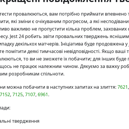
тести провалюються, вам потрібно приймати впевнено 
ити, які зміни є очікуваним прогресом, а які несподіван
иво важливо не пропустити кілька проблем, захованих 
есу. Jest 24 робить звіти провальних тверджень ясніши
ипадку декількох матчерів. Ініціатива буде продовжена у J
е помітити деякі тимчасові невідповідності. Якщо ваші т
люються, то ви не зможете їх побачити; для інших буде 
щось не працює належним чином. Дякуємо за важку ро
шим розробникам спільноти.
іни можна побачити в наступних запитах на злиття:
7621
7152
,
7125
,
7107
,
6961
.
ади:
альні твердження