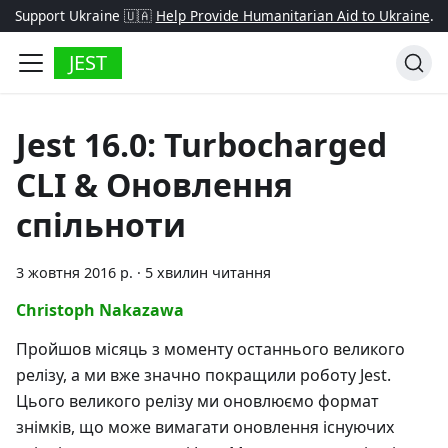
Support Ukraine 🇺🇦
Help Provide Humanitarian Aid to Ukraine
.
JEST
Jest 16.0: Turbocharged
CLI & Оновлення
спільноти
3 жовтня 2016 р.
·
5 хвилин читання
Christoph Nakazawa
Пройшов місяць з моменту останнього великого
релізу, а ми вже значно покращили роботу Jest.
Цього великого релізу ми оновлюємо формат
знімків, що може вимагати оновлення існуючих