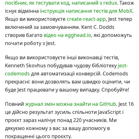
посібник, як тестувати код, написаний з redux
. Також
існує відмінна
інструкція написання тестів для MobX
.
Якщо ви використовуєте
create-react-app
, Jest тепер
включений за замовчуванням. Kent C. Dodds
створив багато
відео на egghead.io
, які допоможуть
почати роботу з Jest.
Якщо ви використовуєте інші виконавці тестів,
Kenneth Skovhus побудував чудову бібліотеку
jest-
codemods
для автоматизації конверсій. Codemods
прекрасні: вони дозволять вам швидко оцінити, чи
буде Jest працювати у вашому випадку. Спробуйте!
Повний
журнал змін можна знайти на GitHub
. Jest 16
це дійсно результат зусиль спільноти JavaScript і
проєкт зараз налічує понад 220 учасників. Ми
дякуємо кожному з вас за вашу допомогу в
покращенні цього проєкту.