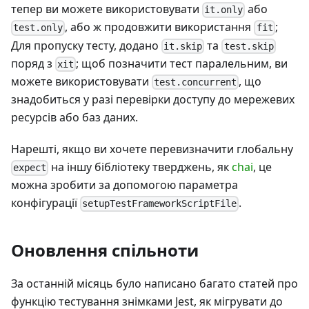
тепер ви можете використовувати
або
it.only
, або ж продовжити використання
;
test.only
fit
Для пропуску тесту, додано
та
it.skip
test.skip
поряд з
; щоб позначити тест паралельним, ви
xit
можете використовувати
, що
test.concurrent
знадобиться у разі перевірки доступу до мережевих
ресурсів або баз даних.
Нарешті, якщо ви хочете перевизначити глобальну
на іншу бібліотеку тверджень, як
chai
, це
expect
можна зробити за допомогою параметра
конфігурації
.
setupTestFrameworkScriptFile
Оновлення спільноти
За останній місяць було написано багато статей про
функцію тестування знімками Jest, як мігрувати до