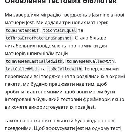
Оновлення тестових бібліотек
Ми завершили міграцію тверджень з Jasmine в нові
матчери Jest. Ми додали три нових матчери:
,
та
toBeInstanceOf
toContainEqual
. Стало більше
toThrowErrorMatchingSnapshot
читабельних повідомлень про помилки для
матчерів шпигунів/імітацій
,
,
toHaveBeenLastCalledWith
toHaveBeenCalledWith
та
. Тепер, коли ми
lastCalledWith
toBeCalledWith
переписали всі твердження та розділили їх в окремі
пакети, ми будемо працювати над тим, щоб
зробити їх автономними, щоб вони могли бути
інтегровані в будь-який тестовий фреймворк, якщо
ви хочете використовувати їх поза Jest.
Також на прохання спільноти було додано нові
псевдоніми. Щоб зфокусувати Jest на одному тесті,