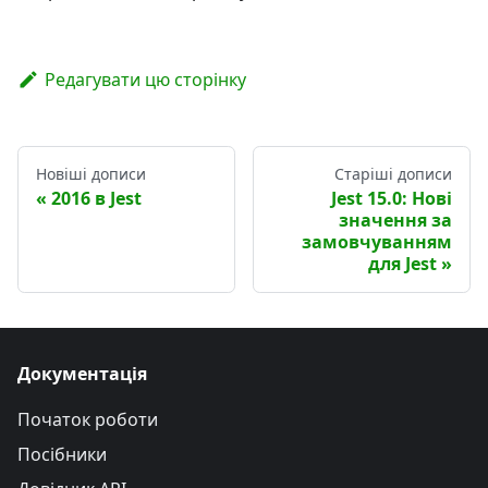
Редагувати цю сторінку
Новіші дописи
Старіші дописи
2016 в Jest
Jest 15.0: Нові
значення за
замовчуванням
для Jest
Документація
Початок роботи
Посібники