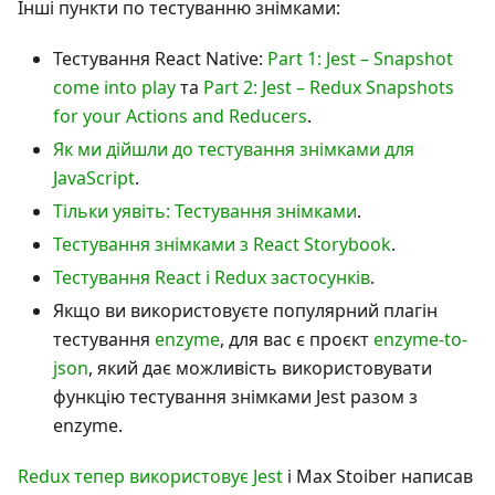
Інші пункти по тестуванню знімками:
Тестування React Native:
Part 1: Jest – Snapshot
come into play
та
Part 2: Jest – Redux Snapshots
for your Actions and Reducers
.
Як ми дійшли до тестування знімками для
JavaScript
.
Тільки уявіть: Тестування знімками
.
Тестування знімками з React Storybook
.
Тестування React і Redux застосунків
.
Якщо ви використовуєте популярний плагін
тестування
enzyme
, для вас є проєкт
enzyme-to-
json
, який дає можливість використовувати
функцію тестування знімками Jest разом з
enzyme.
Redux тепер використовує Jest
і Max Stoiber написав