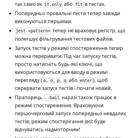
так само як
або
в тестах.
it.only
fit
Попередньо провальні тести тепер завжди
виконуються першими.
тепер не враховує регістр, що
jest <pattern>
полегшує фільтрування тестових файлів.
Запуск тестів у режимі спостереження тепер
можна переривати. Під час запуску тестів,
просто натисніть будь-які ключі, що
використовуються для вводу в режимі
перегляду (
,
,
,
або
), щоб
a
о
р
q
enter
перервати запуск тестів і почати новий.
Прапорець
наразі також працює в
--bail
режимі спостереження. Враховуючи
першочерговий запуск попередньо невдалих
тестів, режим спостерігання Jest буде
відчуватись надмоторним!