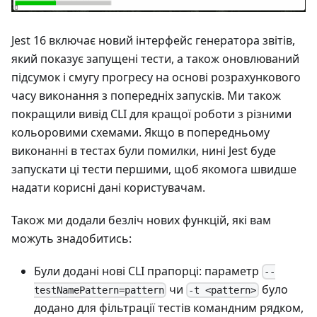
Jest 16 включає новий інтерфейс генератора звітів,
який показує запущені тести, а також оновлюваний
підсумок і смугу прогресу на основі розрахункового
часу виконання з попередніх запусків. Ми також
покращили вивід CLI для кращої роботи з різними
кольоровими схемами. Якщо в попередньому
виконанні в тестах були помилки, нині Jest буде
запускати ці тести першими, щоб якомога швидше
надати корисні дані користувачам.
Також ми додали безліч нових функцій, які вам
можуть знадобитись:
Були додані нові CLI прапорці: параметр
--
чи
було
testNamePattern=pattern
-t <pattern>
додано для фільтрації тестів командним рядком,