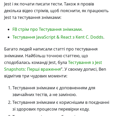
Jest і як почати писати тести. Також я провів
декілька відео стрімів, щоб пояснити, як працюють
Jest та тестування знімками:
FB стрім про Тестування знімками
.
Тестування JavaScript & React з Kent C. Dodds
.
Багато людей написали статті про тестування
знімками. Найбільш точною статтею, що
сподобалась команді Jest, була
Тестування з Jest
Snapshots: Перші враження
”. У своєму дописі, Ben
відмітив три чудових моменти:
Тестування знімками є доповненням для
звичайних тестів, а не заміною.
Тестування знімками є кориснішим в поєднанні
зі здорових процесом перевірки коду.