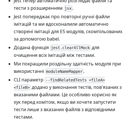
Jest тепер автоматично розглядає файли та
тести з розширенням
.
jsx
Jest попереджає про повторні ручні файли
імітацій та ми вдосконалили автоматично
створені імітації для ES модулів, скомпільованих
за допомогою babel.
Додана функція
для
jest.clearAllMock
очищення всіх імітацій між тестами.
Ми покращили роздільну здатність модуля при
використанні
.
moduleNameMapper
CLI параметр
--findRelatedTests <fileA>
додано у виконання тестів, пов'язаних з
<fileB>
вказаними файлами. Це особливо корисно як
хук перед комітом, якщо ви хочете запустити
тести лише з вказаних файлів з відповідними
тестами.