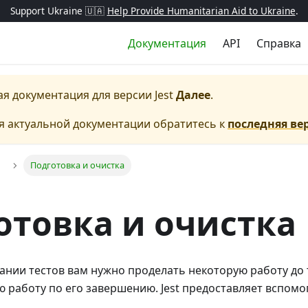
Support Ukraine 🇺🇦
Help Provide Humanitarian Aid to Ukraine
.
Документация
API
Справка
ая документация для версии
Jest
Далее
.
я актуальной документации обратитесь к
последняя ве
Подготовка и очистка
отовка и очистка
ании тестов вам нужно проделать некоторую работу до т
ую работу по его завершению. Jest предоставляет вспом