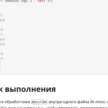
=>
console
.
log
(
'2 - test'
)
)
;
ll
ach
ch
ll
ach
ach
ch
ch
l
l
к выполнения
все обработчики
внутри одного файла
до того
,
describe
. Это еще одна причина, чтобы проводить подготовит