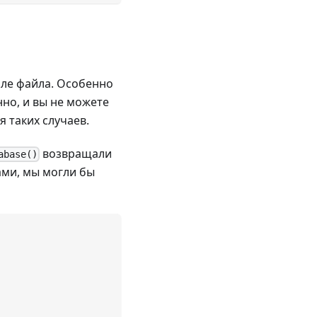
але файла. Особенно
нно, и вы не можете
я таких случаев.
возвращали
abase()
ами, мы могли бы