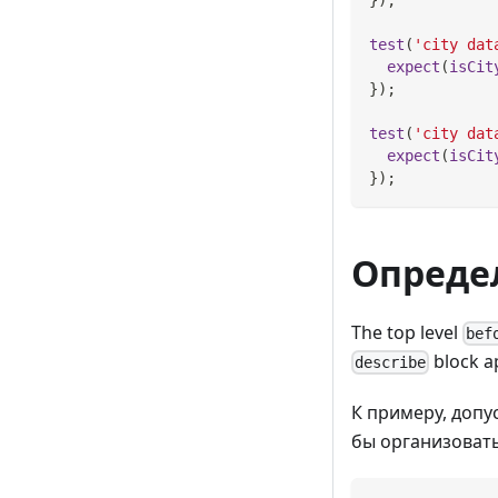
test
(
'city dat
expect
(
isCit
}
)
;
test
(
'city dat
expect
(
isCit
}
)
;
Опреде
The top level
bef
block ap
describe
К примеру, допу
бы организовать