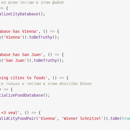
 ко всем тестам в этом файле
=>
{
alizeCityDatabase
(
)
;
abase has Vienna'
,
(
)
=>
{
y
(
'Vienna'
)
)
.
toBeTruthy
(
)
;
abase has San Juan'
,
(
)
=>
{
y
(
'San Juan'
)
)
.
toBeTruthy
(
)
;
hing cities to foods'
,
(
)
=>
{
ся только к тестам в этом describe блоке
)
=>
{
tializeFoodDatabase
(
)
;
 <3 veal'
,
(
)
=>
{
alidCityFoodPair
(
'Vienna'
,
'Wiener Schnitzel'
)
)
.
toBe
(
tru