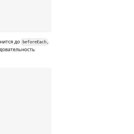
лнится до
,
beforeEach
едовательность