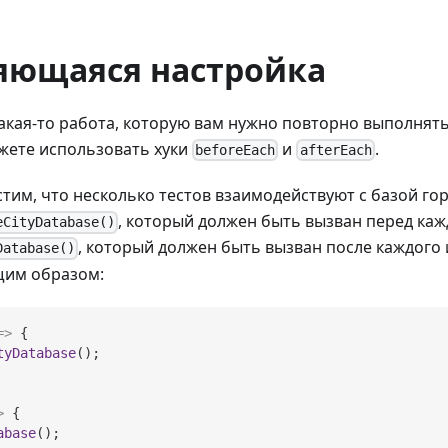
яющаяся настройка
 какая-то работа, которую вам нужно повторно выполнят
ожете использовать хуки
и
.
beforeEach
afterEach
стим, что несколько тестов взаимодействуют с базой гор
, который должен быть вызван перед каж
eCityDatabase()
, который должен быть вызван после каждого 
Database()
щим образом:
=>
{
tyDatabase
(
)
;
>
{
abase
(
)
;