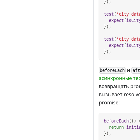
}
)
;
test
(
'city dat
expect
(
isCit
}
)
;
test
(
'city dat
expect
(
isCit
}
)
;
и
beforeEach
aft
асинхронные те
возвращать prom
вызывает resolv
promise:
beforeEach
(
(
)
return
initi
}
)
;