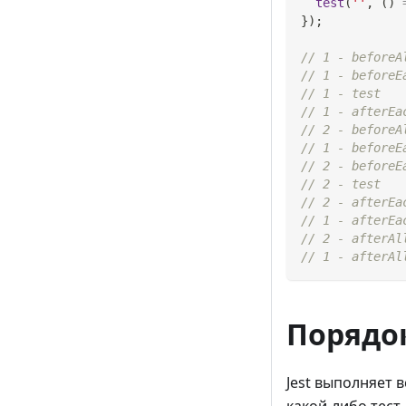
test
(
''
,
(
)
}
)
;
// 1 - beforeA
// 1 - beforeE
// 1 - test
// 1 - afterEa
// 2 - beforeA
// 1 - beforeE
// 2 - beforeE
// 2 - test
// 2 - afterEa
// 1 - afterEa
// 2 - afterAl
// 1 - afterAl
Порядо
Jest выполняет 
какой-либо тест