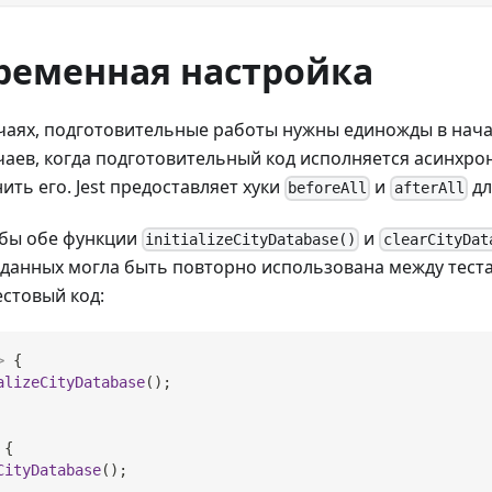
ременная настройка
учаях, подготовительные работы нужны единожды в нач
учаев, когда подготовительный код исполняется асинхро
ить его. Jest предоставляет хуки
и
дл
beforeAll
afterAll
 бы обе функции
и
initializeCityDatabase()
clearCityDat
а данных могла быть повторно использована между тест
стовый код:
>
{
alizeCityDatabase
(
)
;
{
CityDatabase
(
)
;