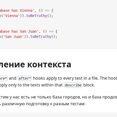
abase has Vienna'
,
(
)
=>
{
y
(
'Vienna'
)
)
.
toBeTruthy
(
)
;
abase has San Juan'
,
(
)
=>
{
y
(
'San Juan'
)
)
.
toBeTruthy
(
)
;
ление контекста
and
hooks apply to every test in a file. The hoo
ore*
after*
ply only to the tests within that
block.
describe
стим у нас есть не только база городов, но и база прод
 различную подготовку к разным тестам: