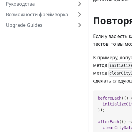
Руководства
Возможности фреймворка
Повтор
Upgrade Guides
Если у вас есть
тестов, то вы м
К примеру, допу
метод
initializ
метод
clearCity
сделать следую
beforeEach
(
(
)
initializeCi
}
)
;
afterEach
(
(
)
=
clearCityDat