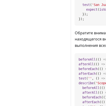
test
(
'San Ju
expect
(
isV
}
)
;
}
)
;
Обратите внима
находящегося в
выполнения всех
beforeAll
(
(
)
=
afterAll
(
(
)
=>
beforeEach
(
(
)
afterEach
(
(
)
=
test
(
''
,
(
)
=>
describe
(
'Scop
beforeAll
(
(
)
afterAll
(
(
)
beforeEach
(
(
afterEach
(
(
)