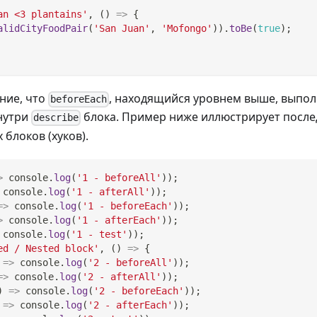
an <3 plantains'
,
(
)
=>
{
alidCityFoodPair
(
'San Juan'
,
'Mofongo'
)
)
.
toBe
(
true
)
;
ние, что
, находящийся уровнем выше, выпо
beforeEach
нутри
блока. Пример ниже иллюстрирует посл
describe
 блоков (хуков).
>
console
.
log
(
'1 - beforeAll'
)
)
;
console
.
log
(
'1 - afterAll'
)
)
;
=>
console
.
log
(
'1 - beforeEach'
)
)
;
>
console
.
log
(
'1 - afterEach'
)
)
;
console
.
log
(
'1 - test'
)
)
;
ed / Nested block'
,
(
)
=>
{
=>
console
.
log
(
'2 - beforeAll'
)
)
;
=>
console
.
log
(
'2 - afterAll'
)
)
;
)
=>
console
.
log
(
'2 - beforeEach'
)
)
;
=>
console
.
log
(
'2 - afterEach'
)
)
;