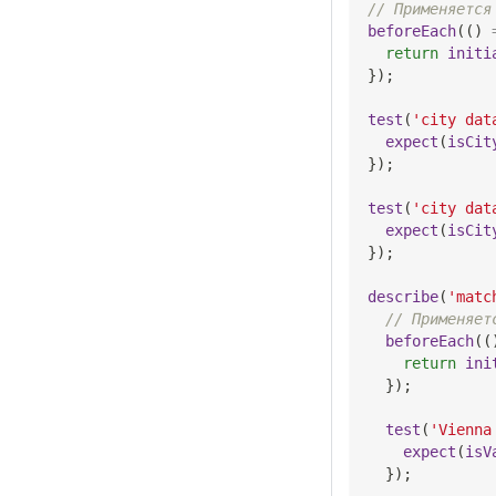
// Применяется
beforeEach
(
(
)
return
initi
}
)
;
test
(
'city dat
expect
(
isCit
}
)
;
test
(
'city dat
expect
(
isCit
}
)
;
describe
(
'matc
// Применяет
beforeEach
(
(
return
ini
}
)
;
test
(
'Vienna
expect
(
isV
}
)
;