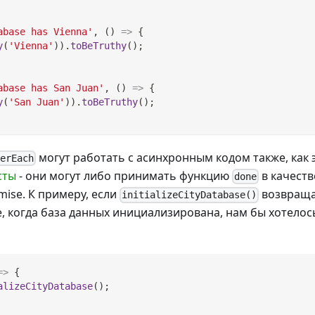
abase has Vienna'
,
(
)
=>
{
y
(
'Vienna'
)
)
.
toBeTruthy
(
)
;
abase has San Juan'
,
(
)
=>
{
y
(
'San Juan'
)
)
.
toBeTruthy
(
)
;
могут работать с асинхронным кодом также, как 
erEach
сты
- они могут либо принимать функцию
в качеств
done
ise. К примеру, если
возвраща
initializeCityDatabase()
e, когда база данных инициализирована, нам бы хотелос
=>
{
alizeCityDatabase
(
)
;