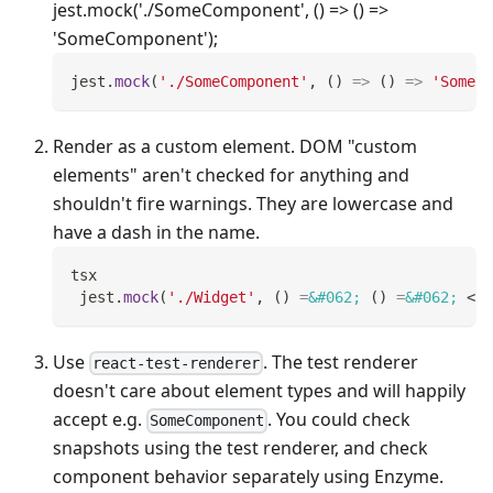
jest.mock('./SomeComponent', () => () =>
'SomeComponent');
jest
.
mock
(
'./SomeComponent'
,
(
)
=>
(
)
=>
'SomeCo
Render as a custom element. DOM "custom
elements" aren't checked for anything and
shouldn't fire warnings. They are lowercase and
have a dash in the name.
tsx
 jest
.
mock
(
'./Widget'
,
(
)
=
&#062;
(
)
=
&#062;
<
mo
Use
. The test renderer
react-test-renderer
doesn't care about element types and will happily
accept e.g.
. You could check
SomeComponent
snapshots using the test renderer, and check
component behavior separately using Enzyme.