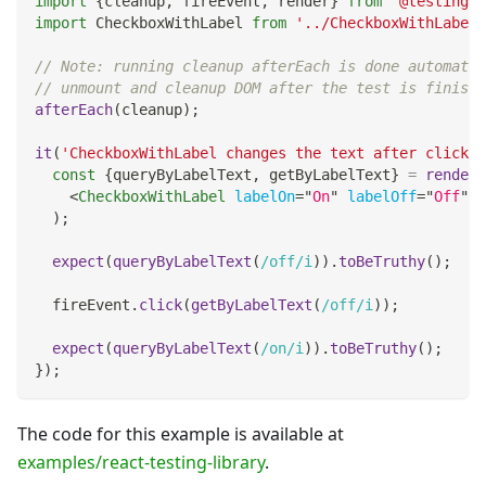
import
{
cleanup
,
 fireEvent
,
 render
}
from
'@testing-l
import
CheckboxWithLabel
from
'../CheckboxWithLabel'
// Note: running cleanup afterEach is done automatic
// unmount and cleanup DOM after the test is finishe
afterEach
(
cleanup
)
;
it
(
'CheckboxWithLabel changes the text after click'
,
const
{
queryByLabelText
,
 getByLabelText
}
=
render
(
<
CheckboxWithLabel
labelOn
=
"
On
"
labelOff
=
"
Off
"
/
)
;
expect
(
queryByLabelText
(
/
off
/
i
)
)
.
toBeTruthy
(
)
;
  fireEvent
.
click
(
getByLabelText
(
/
off
/
i
)
)
;
expect
(
queryByLabelText
(
/
on
/
i
)
)
.
toBeTruthy
(
)
;
}
)
;
The code for this example is available at
examples/react-testing-library
.