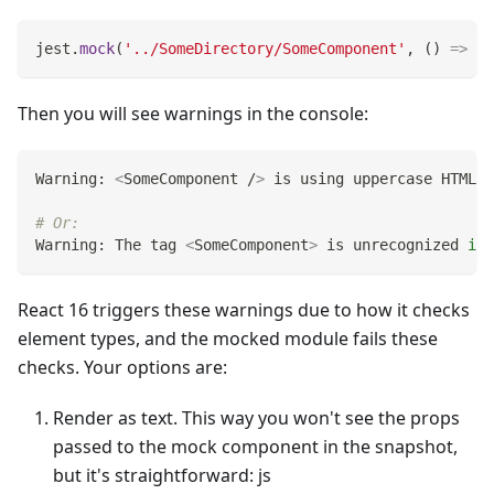
jest
.
mock
(
'../SomeDirectory/SomeComponent'
,
(
)
=>
'S
Then you will see warnings in the console:
Warning: 
<
SomeComponent /
>
 is using uppercase HTML. 
# Or:
Warning: The tag 
<
SomeComponent
>
 is unrecognized 
in
 
React 16 triggers these warnings due to how it checks
element types, and the mocked module fails these
checks. Your options are:
Render as text. This way you won't see the props
passed to the mock component in the snapshot,
but it's straightforward: js