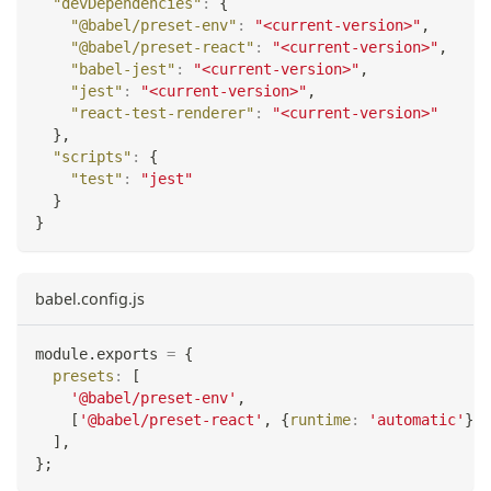
"devDependencies"
:
{
"@babel/preset-env"
:
"<current-version>"
,
"@babel/preset-react"
:
"<current-version>"
,
"babel-jest"
:
"<current-version>"
,
"jest"
:
"<current-version>"
,
"react-test-renderer"
:
"<current-version>"
}
,
"scripts"
:
{
"test"
:
"jest"
}
}
babel.config.js
module
.
exports
=
{
presets
:
[
'@babel/preset-env'
,
[
'@babel/preset-react'
,
{
runtime
:
'automatic'
}
]
,
]
,
}
;