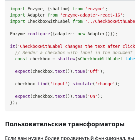
import
Enzyme
,
{
shallow
}
from
'enzyme'
;
import
Adapter
from
'enzyme-adapter-react-16'
;
import
CheckboxWithLabel
from
'../CheckboxWithLabel'
Enzyme
.
configure
(
{
adapter
:
new
Adapter
(
)
}
)
;
it
(
'CheckboxWithLabel changes the text after click'
,
// Render a checkbox with label in the document
const
 checkbox 
=
shallow
(
<
CheckboxWithLabel
labelO
expect
(
checkbox
.
text
(
)
)
.
toBe
(
'Off'
)
;
  checkbox
.
find
(
'input'
)
.
simulate
(
'change'
)
;
expect
(
checkbox
.
text
(
)
)
.
toBe
(
'On'
)
;
}
)
;
Пользовательские трансформаторы
Если вам нужен более продвинутый функционал, вы