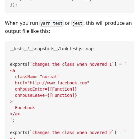
}
)
;
When you run
or
, this will produce an
yarn test
jest
output file like this:
__tests__/__snapshots__/Link.test.js.snap
exports
[
`
changes the class when hovered 1
`
]
=
`
<a
  className="normal"
  href="http://www.facebook.com"
  onMouseEnter={[Function]}
  onMouseLeave={[Function]}
>
  Facebook
</a>
`
;
exports
[
`
changes the class when hovered 2
`
]
=
`
<a