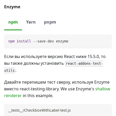
Enzyme
npm
Yarn
pnpm
npm
install
 --save-dev enzyme
Если вы используете версию React ниже 15.5.0, то
вы также должны установить
react-addons-test-
.
utils
Давайте перепишем тест сверху, используя Enzyme
вместо react-testing-library. We use Enzyme's
shallow
renderer
in this example.
__tests__/CheckboxWithLabel-test.js