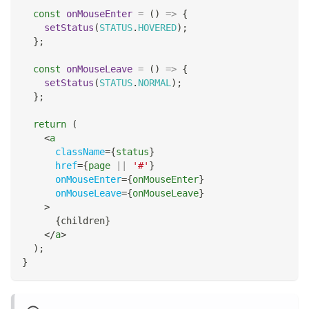
const
onMouseEnter
=
(
)
=>
{
setStatus
(
STATUS
.
HOVERED
)
;
}
;
const
onMouseLeave
=
(
)
=>
{
setStatus
(
STATUS
.
NORMAL
)
;
}
;
return
(
<
a
className
=
{
status
}
href
=
{
page 
||
'#'
}
onMouseEnter
=
{
onMouseEnter
}
onMouseLeave
=
{
onMouseLeave
}
>
{
children
}
</
a
>
)
;
}