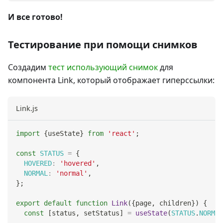
И все готово!
Тестирование при помощи снимков
Создадим
тест использующий снимок
для
компонента Link, который отображает гиперссылки:
Link.js
import
{
useState
}
from
'react'
;
const
STATUS
=
{
HOVERED
:
'hovered'
,
NORMAL
:
'normal'
,
}
;
export
default
function
Link
(
{
page
,
 children
}
)
{
const
[
status
,
 setStatus
]
=
useState
(
STATUS
.
NORMAL