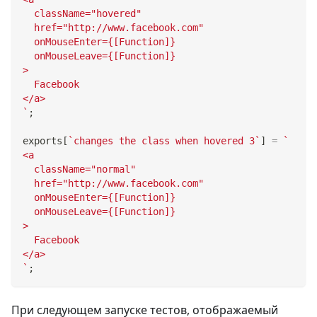
  className="hovered"
  href="http://www.facebook.com"
  onMouseEnter={[Function]}
  onMouseLeave={[Function]}
>
  Facebook
</a>
`
;
exports
[
`
changes the class when hovered 3
`
]
=
`
<a
  className="normal"
  href="http://www.facebook.com"
  onMouseEnter={[Function]}
  onMouseLeave={[Function]}
>
  Facebook
</a>
`
;
При следующем запуске тестов, отображаемый