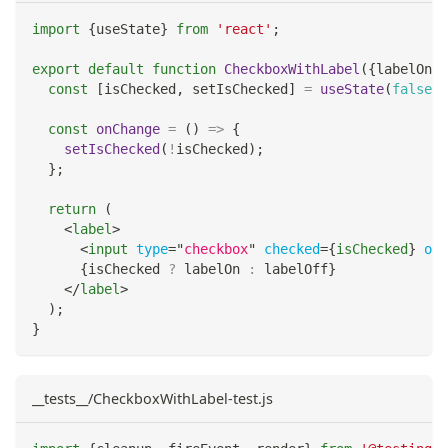
import
{
useState
}
from
'react'
;
export
default
function
CheckboxWithLabel
(
{
labelOn
,
 
const
[
isChecked
,
 setIsChecked
]
=
useState
(
false
)
;
const
onChange
=
(
)
=>
{
setIsChecked
(
!
isChecked
)
;
}
;
return
(
<
label
>
<
input
type
=
"
checkbox
"
checked
=
{
isChecked
}
onC
{
isChecked 
?
 labelOn 
:
 labelOff
}
</
label
>
)
;
}
__tests__/CheckboxWithLabel-test.js