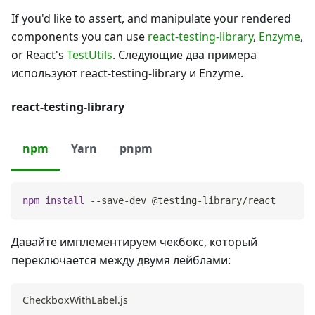
If you'd like to assert, and manipulate your rendered
components you can use
react-testing-library
,
Enzyme
,
or React's
TestUtils
. Следующие два примера
используют react-testing-library и Enzyme.
react-testing-library
npm
Yarn
pnpm
npm
install
 --save-dev @testing-library/react
Давайте имплементируем чекбокс, который
переключается между двумя лейблами:
CheckboxWithLabel.js