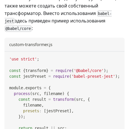
также можете создать свой собственный
трансформатор. Вместо использования
babel-
здесь приведен пример использования
jest
:
@babel/core
custom-transformer.js
'use strict'
;
const
{
transform
}
=
require
(
'@babel/core'
)
;
const
 jestPreset 
=
require
(
'babel-preset-jest'
)
;
module
.
exports
=
{
process
(
src
,
 filename
)
{
const
 result 
=
transform
(
src
,
{
      filename
,
presets
:
[
jestPreset
]
,
}
)
;
return
 result 
||
 src
;