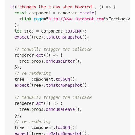
it
(
'changes the class when hovered'
,
(
)
=>
{
const
 component 
=
 renderer
.
create
(
<
Link
page
=
"
http://www.facebook.com
"
>
Facebook
</
L
)
;
let
 tree 
=
 component
.
toJSON
(
)
;
expect
(
tree
)
.
toMatchSnapshot
(
)
;
// manually trigger the callback
  renderer
.
act
(
(
)
=>
{
    tree
.
props
.
onMouseEnter
(
)
;
}
)
;
// re-rendering
  tree 
=
 component
.
toJSON
(
)
;
expect
(
tree
)
.
toMatchSnapshot
(
)
;
// manually trigger the callback
  renderer
.
act
(
(
)
=>
{
    tree
.
props
.
onMouseLeave
(
)
;
}
)
;
// re-rendering
  tree 
=
 component
.
toJSON
(
)
;
expect
(
tree
)
.
toMatchSnapshot
(
)
;