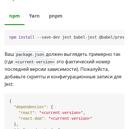
npm
Yarn
pnpm
npm
install
 --save-dev jest babel-jest @babel/preset
Ваш
должен выглядеть примерно так
package.json
(где
это фактический номер
<current-version>
последней версии зависимости). Пожалуйста,
добавьте скрипты и конфигурационные записи для
Jest:
{
"dependencies"
:
{
"react"
:
"<current-version>"
,
"react-dom"
:
"<current-version>"
}
,