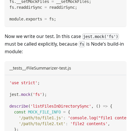
fs
.
__setMockFiles
=
 __setMockFiles
;
fs
.
readdirSync
=
 readdirSync
;
module
.
exports
=
 fs
;
Now we write our test. In this case
jest.mock('fs')
must be called explicitly, because
is Node’s build-in
fs
module:
__tests__/FileSummarizer-test.js
'use strict'
;
jest
.
mock
(
'fs'
)
;
describe
(
'listFilesInDirectorySync'
,
(
)
=>
{
const
MOCK_FILE_INFO
=
{
'/path/to/file1.js'
:
'console.log("file1 content
'/path/to/file2.txt'
:
'file2 contents'
,
}
;