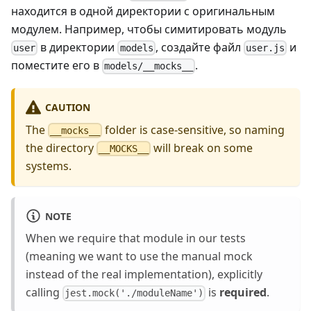
находится в одной директории с оригинальным
модулем. Например, чтобы симитировать модуль
в директории
, создайте файл
и
user
models
user.js
поместите его в
.
models/__mocks__
CAUTION
The
folder is case-sensitive, so naming
__mocks__
the directory
will break on some
__MOCKS__
systems.
NOTE
When we require that module in our tests
(meaning we want to use the manual mock
instead of the real implementation), explicitly
calling
is
required
.
jest.mock('./moduleName')