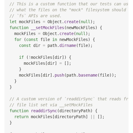
// This is a custom function that our tests can use 
// what the files on the "mock" filesystem should lo
// `fs` APIs are used.
let
 mockFiles 
=
Object
.
create
(
null
)
;
function
__setMockFiles
(
newMockFiles
)
{
  mockFiles 
=
Object
.
create
(
null
)
;
for
(
const
 file 
in
 newMockFiles
)
{
const
 dir 
=
 path
.
dirname
(
file
)
;
if
(
!
mockFiles
[
dir
]
)
{
      mockFiles
[
dir
]
=
[
]
;
}
    mockFiles
[
dir
]
.
push
(
path
.
basename
(
file
)
)
;
}
}
// A custom version of `readdirSync` that reads from
// file list set via __setMockFiles
function
readdirSync
(
directoryPath
)
{
return
 mockFiles
[
directoryPath
]
||
[
]
;
}