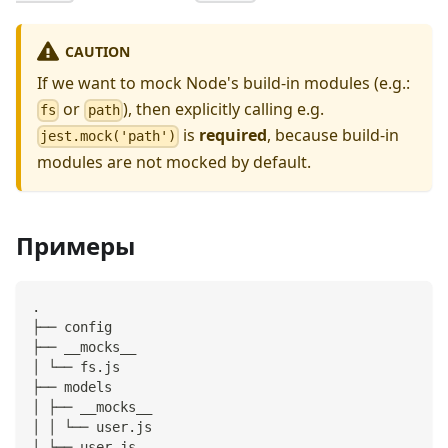
CAUTION
If we want to mock Node's build-in modules (e.g.:
or
), then explicitly calling e.g.
fs
path
is
required
, because build-in
jest.mock('path')
modules are not mocked by default.
Примеры
.
├── config
├── __mocks__
│ └── fs.js
├── models
│ ├── __mocks__
│ │ └── user.js
│ └── user.js