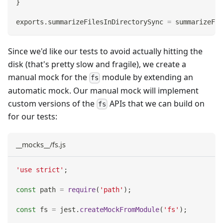
}
exports
.
summarizeFilesInDirectorySync
=
 summarizeFil
Since we'd like our tests to avoid actually hitting the
disk (that's pretty slow and fragile), we create a
manual mock for the
module by extending an
fs
automatic mock. Our manual mock will implement
custom versions of the
APIs that we can build on
fs
for our tests:
__mocks__/fs.js
'use strict'
;
const
 path 
=
require
(
'path'
)
;
const
 fs 
=
 jest
.
createMockFromModule
(
'fs'
)
;