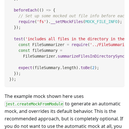
beforeEach
(
(
)
=>
{
// Set up some mocked out file info before each 
require
(
'fs'
)
.
__setMockFiles
(
MOCK_FILE_INFO
)
;
}
)
;
test
(
'includes all files in the directory in the s
const
FileSummarizer
=
require
(
'../FileSummarize
const
 fileSummary 
=
FileSummarizer
.
summarizeFilesInDirectorySync
(
'
expect
(
fileSummary
.
length
)
.
toBe
(
2
)
;
}
)
;
}
)
;
The example mock shown here uses
to generate an automatic
jest.createMockFromModule
mock, and overrides its default behavior. This is the
recommended approach, but is completely optional. If
you do not want to use the automatic mock at all, you