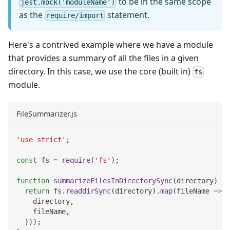
to be in the same scope
jest.mock('moduleName')
as the
statement.
require/import
Here's a contrived example where we have a module
that provides a summary of all the files in a given
directory. In this case, we use the core (built in)
fs
module.
FileSummarizer.js
'use strict'
;
const
 fs 
=
require
(
'fs'
)
;
function
summarizeFilesInDirectorySync
(
directory
)
{
return
 fs
.
readdirSync
(
directory
)
.
map
(
fileName
=>
(
    directory
,
    fileName
,
}
)
)
;