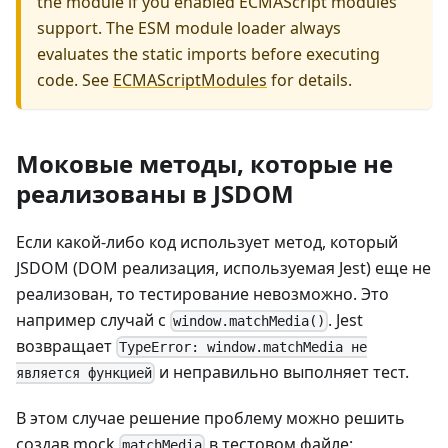
the module if you enabled ECMAScript modules
support. The ESM module loader always
evaluates the static imports before executing
code. See
ECMAScriptModules
for details.
Моковые методы, которые не
реализованы в JSDOM
Если какой-либо код использует метод, который
JSDOM (DOM реализация, используемая Jest) еще не
реализован, то тестирование невозможно. Это
например случай с
. Jest
window.matchMedia()
возвращает
TypeError: window.matchMedia не
и неправильно выполняет тест.
является функцией
В этом случае решение проблему можно решить
создав mock
в тестовом файле:
matchMedia