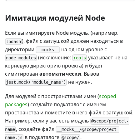
Имитация модулей Node
Если вы имитируете Node модуль, (например,
), файл с заглушкой должен находиться в
lodash
директории
на одном уровне с
__mocks__
(исключение:
указывает не на
node_modules
roots
корневую директорию проекта) и будет
симитирован
автоматически
. Вызов
не нужен.
jest.mock('module_name')
Для модулей с пространствами имен (
scoped
packages
) создайте подкаталог с именем
пространства и поместите в него файл с заглушкой.
Например, если у вас есть модуль
@scope/project-
, создайте файл
name
__mocks__/@scope/project-
в подкаталоге
.
name.js
@scope/