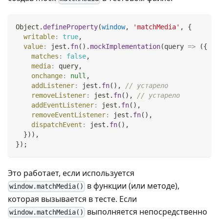
Object
.
defineProperty
(
window
,
'matchMedia'
,
{
writable
:
true
,
value
:
 jest
.
fn
(
)
.
mockImplementation
(
query
=>
(
{
matches
:
false
,
media
:
 query
,
onchange
:
null
,
addListener
:
 jest
.
fn
(
)
,
// устарело
removeListener
:
 jest
.
fn
(
)
,
// устарело
addEventListener
:
 jest
.
fn
(
)
,
removeEventListener
:
 jest
.
fn
(
)
,
dispatchEvent
:
 jest
.
fn
(
)
,
}
)
)
,
}
)
;
Это работает, если используется
в функции (или методе),
window.matchMedia()
которая вызывается в тесте. Если
выполняется непосредственно
window.matchMedia()