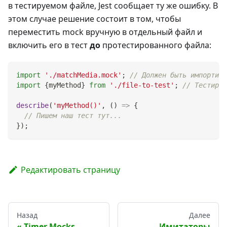
в тестируемом файле, Jest сообщает ту же ошибку. В
этом случае решение состоит в том, чтобы
переместить mock вручную в отдельный файл и
включить его в тест
до
протестированного файла:
import
'./matchMedia.mock'
;
// Должен быть импортиро
import
{
myMethod
}
from
'./file-to-test'
;
// Тестируе
describe
(
'myMethod()'
,
(
)
=>
{
// Пишем наш тест тут...
}
)
;
Редактировать страницу
Назад
Далее
Timer Mocks
Имитаторы