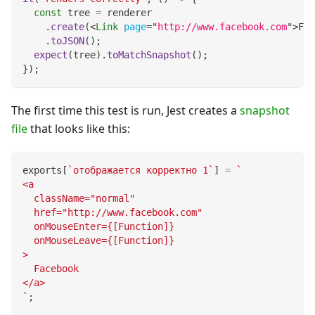
const
 tree 
=
 renderer
.
create
(
<
Link
page
=
"
http://www.facebook.com
"
>
Fac
.
toJSON
(
)
;
expect
(
tree
)
.
toMatchSnapshot
(
)
;
}
)
;
The first time this test is run, Jest creates a
snapshot
file
that looks like this:
exports
[
`
отображается корректно 1
`
]
=
`
<a
  className="normal"
  href="http://www.facebook.com"
  onMouseEnter={[Function]}
  onMouseLeave={[Function]}
>
  Facebook
</a>
`
;