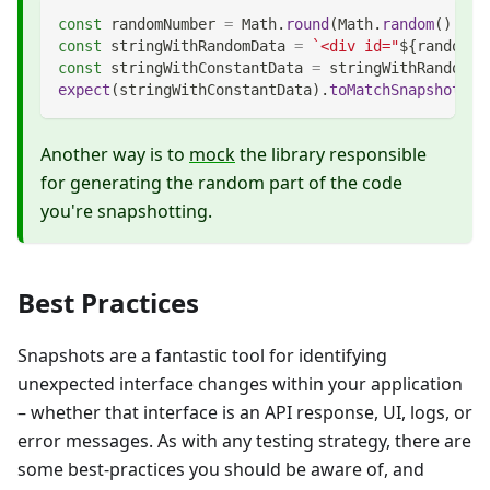
const
 randomNumber 
=
Math
.
round
(
Math
.
random
(
)
*
1
const
 stringWithRandomData 
=
`
<div id="
${
randomNu
const
 stringWithConstantData 
=
 stringWithRandomDa
expect
(
stringWithConstantData
)
.
toMatchSnapshot
(
)
;
Another way is to
mock
the library responsible
for generating the random part of the code
you're snapshotting.
Best Practices
Snapshots are a fantastic tool for identifying
unexpected interface changes within your application
– whether that interface is an API response, UI, logs, or
error messages. As with any testing strategy, there are
some best-practices you should be aware of, and