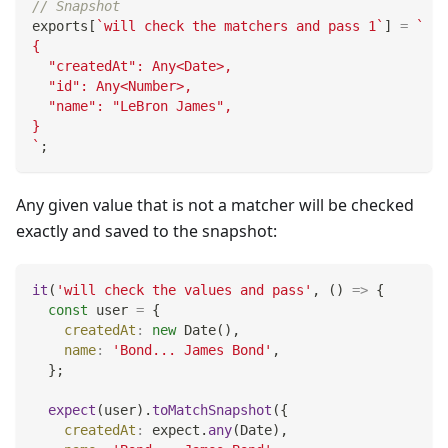
// Snapshot
exports
[
`
will check the matchers and pass 1
`
]
=
`
{
  "createdAt": Any<Date>,
  "id": Any<Number>,
  "name": "LeBron James",
}
`
;
Any given value that is not a matcher will be checked
exactly and saved to the snapshot:
it
(
'will check the values and pass'
,
(
)
=>
{
const
 user 
=
{
createdAt
:
new
Date
(
)
,
name
:
'Bond... James Bond'
,
}
;
expect
(
user
)
.
toMatchSnapshot
(
{
createdAt
:
 expect
.
any
(
Date
)
,