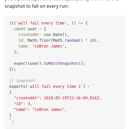
snapshot to fail on every run:
it
(
'will fail every time'
,
(
)
=>
{
const
 user 
=
{
createdAt
:
new
Date
(
)
,
id
:
Math
.
floor
(
Math
.
random
(
)
*
20
)
,
name
:
'LeBron James'
,
}
;
expect
(
user
)
.
toMatchSnapshot
(
)
;
}
)
;
// Snapshot
exports
[
`
will fail every time 1
`
]
=
`
{
  "createdAt": 2018-05-19T23:36:09.816Z,
  "id": 3,
  "name": "LeBron James",
}
`
;