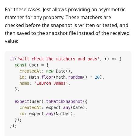
For these cases, Jest allows providing an asymmetric
matcher for any property. These matchers are
checked before the snapshot is written or tested, and
then saved to the snapshot file instead of the received
value:
it
(
'will check the matchers and pass'
,
(
)
=>
{
const
 user 
=
{
createdAt
:
new
Date
(
)
,
id
:
Math
.
floor
(
Math
.
random
(
)
*
20
)
,
name
:
'LeBron James'
,
}
;
expect
(
user
)
.
toMatchSnapshot
(
{
createdAt
:
 expect
.
any
(
Date
)
,
id
:
 expect
.
any
(
Number
)
,
}
)
;
}
)
;