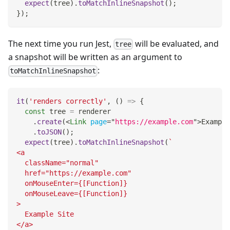
expect
(
tree
)
.
toMatchInlineSnapshot
(
)
;
}
)
;
The next time you run Jest,
will be evaluated, and
tree
a snapshot will be written as an argument to
:
toMatchInlineSnapshot
it
(
'renders correctly'
,
(
)
=>
{
const
 tree 
=
 renderer
.
create
(
<
Link
page
=
"
https://example.com
"
>
Example
.
toJSON
(
)
;
expect
(
tree
)
.
toMatchInlineSnapshot
(
`
<a
  className="normal"
  href="https://example.com"
  onMouseEnter={[Function]}
  onMouseLeave={[Function]}
>
  Example Site
</a>