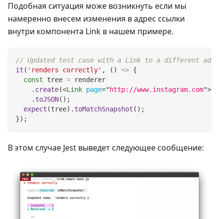
Подобная ситуация може возникнуть если мы
намеренно внесем изменения в адрес ссылки
внутри компонента Link в нашем примере.
// Updated test case with a Link to a different addr
it
(
'renders correctly'
,
(
)
=>
{
const
 tree 
=
 renderer
.
create
(
<
Link
page
=
"
http://www.instagram.com
"
>
In
.
toJSON
(
)
;
expect
(
tree
)
.
toMatchSnapshot
(
)
;
}
)
;
В этом случае Jest выведет следующее сообщение: