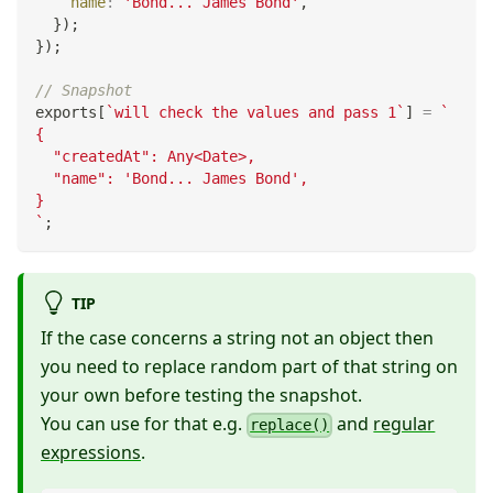
name
:
'Bond... James Bond'
,
}
)
;
}
)
;
// Snapshot
exports
[
`
will check the values and pass 1
`
]
=
`
{
  "createdAt": Any<Date>,
  "name": 'Bond... James Bond',
}
`
;
TIP
If the case concerns a string not an object then
you need to replace random part of that string on
your own before testing the snapshot.
You can use for that e.g.
and
regular
replace()
expressions
.