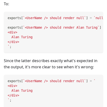
To:
exports
[
`
<UserName /> should render null
`
]
=
`
null
`
;
exports
[
`
<UserName /> should render Alan Turing
`
]
=
<div>
  Alan Turing
</div>
`
;
Since the latter describes exactly what's expected in
the output, it's more clear to see when it's wrong:
exports
[
`
<UserName /> should render null
`
]
=
`
<div>
  Alan Turing
</div>
`
;