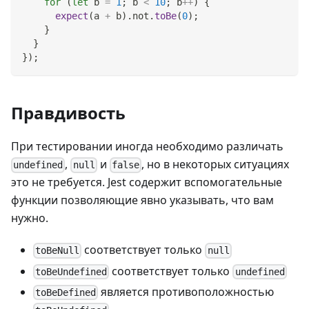
for
(
let
 b 
=
1
;
 b 
<
10
;
 b
++
)
{
expect
(
a 
+
 b
)
.
not
.
toBe
(
0
)
;
}
}
}
)
;
Правдивость
При тестировании иногда необходимо различать
,
и
, но в некоторых ситуациях
undefined
null
false
это не требуется. Jest содержит вспомогательные
функции позволяющие явно указывать, что вам
нужно.
соответствует только
toBeNull
null
соответствует только
toBeUndefined
undefined
является противоположностью
toBeDefined