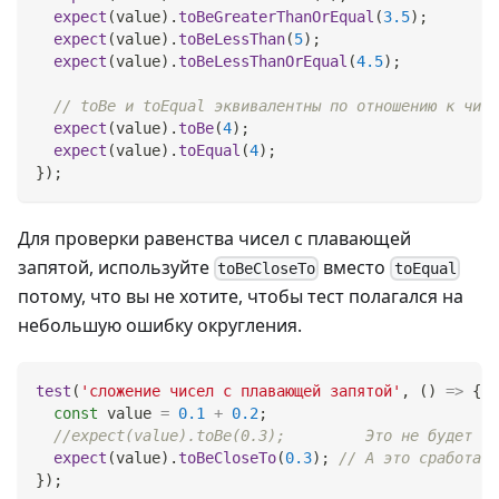
expect
(
value
)
.
toBeGreaterThanOrEqual
(
3.5
)
;
expect
(
value
)
.
toBeLessThan
(
5
)
;
expect
(
value
)
.
toBeLessThanOrEqual
(
4.5
)
;
// toBe и toEqual эквивалентны по отношению к числ
expect
(
value
)
.
toBe
(
4
)
;
expect
(
value
)
.
toEqual
(
4
)
;
}
)
;
Для проверки равенства чисел с плавающей
запятой, используйте
вместо
toBeCloseTo
toEqual
потому, что вы не хотите, чтобы тест полагался на
небольшую ошибку округления.
test
(
'сложение чисел с плавающей запятой'
,
(
)
=>
{
const
 value 
=
0.1
+
0.2
;
//expect(value).toBe(0.3);         Это не будет ра
expect
(
value
)
.
toBeCloseTo
(
0.3
)
;
// А это сработает
}
)
;