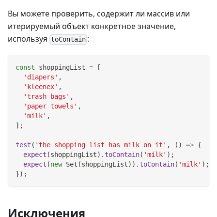
Вы можете проверить, содержит ли массив или
итерируемый объект конкретное значение,
используя
:
toContain
const
 shoppingList 
=
[
'diapers'
,
'kleenex'
,
'trash bags'
,
'paper towels'
,
'milk'
,
]
;
test
(
'the shopping list has milk on it'
,
(
)
=>
{
expect
(
shoppingList
)
.
toContain
(
'milk'
)
;
expect
(
new
Set
(
shoppingList
)
)
.
toContain
(
'milk'
)
;
}
)
;
Исключения