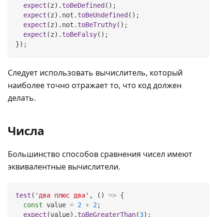
expect
(
z
)
.
toBeDefined
(
)
;
expect
(
z
)
.
not
.
toBeUndefined
(
)
;
expect
(
z
)
.
not
.
toBeTruthy
(
)
;
expect
(
z
)
.
toBeFalsy
(
)
;
}
)
;
Следует использовать вычислитель, который
наиболее точно отражает то, что код должен
делать.
Числа
Большинство способов сравнения чисел имеют
эквивалентные вычислители.
test
(
'два плюс два'
,
(
)
=>
{
const
 value 
=
2
+
2
;
expect
(
value
)
.
toBeGreaterThan
(
3
)
;