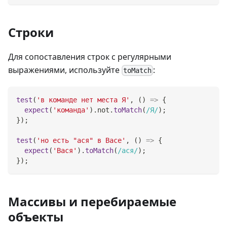
Строки
Для сопоставления строк с регулярными
выражениями, используйте
:
toMatch
test
(
'в команде нет места Я'
,
(
)
=>
{
expect
(
'команда'
)
.
not
.
toMatch
(
/
Я
/
)
;
}
)
;
test
(
'но есть "ася" в Васе'
,
(
)
=>
{
expect
(
'Вася'
)
.
toMatch
(
/
ася
/
)
;
}
)
;
Массивы и перебираемые
объекты