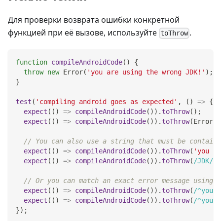
Для проверки возврата ошибки конкретной
функцией при её вызове, используйте
.
toThrow
function
compileAndroidCode
(
)
{
throw
new
Error
(
'you are using the wrong JDK!'
)
;
}
test
(
'compiling android goes as expected'
,
(
)
=>
{
expect
(
(
)
=>
compileAndroidCode
(
)
)
.
toThrow
(
)
;
expect
(
(
)
=>
compileAndroidCode
(
)
)
.
toThrow
(
Error
)
;
// You can also use a string that must be containe
expect
(
(
)
=>
compileAndroidCode
(
)
)
.
toThrow
(
'you ar
expect
(
(
)
=>
compileAndroidCode
(
)
)
.
toThrow
(
/
JDK
/
)
;
// Or you can match an exact error message using a
expect
(
(
)
=>
compileAndroidCode
(
)
)
.
toThrow
(
/
^you a
expect
(
(
)
=>
compileAndroidCode
(
)
)
.
toThrow
(
/
^you a
}
)
;