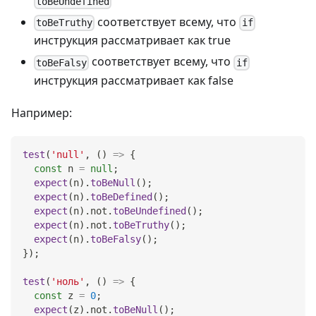
toBeUndefined
соответствует всему, что
toBeTruthy
if
инструкция рассматривает как true
соответствует всему, что
toBeFalsy
if
инструкция рассматривает как false
Например:
test
(
'null'
,
(
)
=>
{
const
 n 
=
null
;
expect
(
n
)
.
toBeNull
(
)
;
expect
(
n
)
.
toBeDefined
(
)
;
expect
(
n
)
.
not
.
toBeUndefined
(
)
;
expect
(
n
)
.
not
.
toBeTruthy
(
)
;
expect
(
n
)
.
toBeFalsy
(
)
;
}
)
;
test
(
'ноль'
,
(
)
=>
{
const
 z 
=
0
;
expect
(
z
)
.
not
.
toBeNull
(
)
;