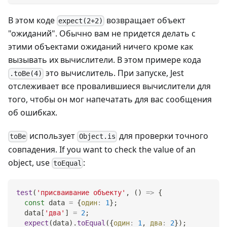
В этом коде
возвращает объект
expect(2+2)
"ожиданий". Обычно вам не придется делать с
этими объектами ожиданий ничего кроме как
вызывать их вычислители. В этом примере кода
это вычислитель. При запуске, Jest
.toBe(4)
отслеживает все провалившиеся вычислители для
того, чтобы он мог напечатать для вас сообщения
об ошибках.
использует
для проверки точного
toBe
Object.is
совпадения. If you want to check the value of an
object, use
:
toEqual
test
(
'присваивание объекту'
,
(
)
=>
{
const
 data 
=
{
один
:
1
}
;
  data
[
'два'
]
=
2
;
expect
(
data
)
.
toEqual
(
{
один
:
1
,
два
:
2
}
)
;