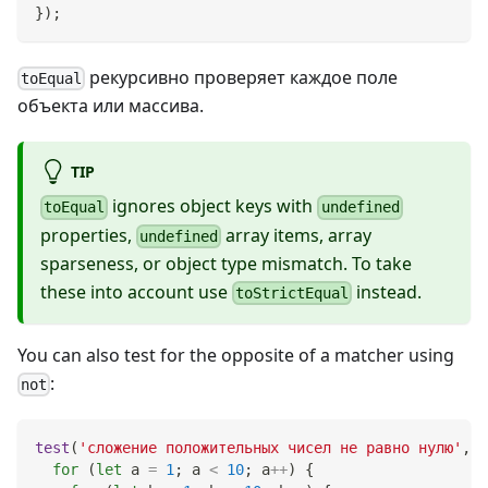
}
)
;
рекурсивно проверяет каждое поле
toEqual
объекта или массива.
TIP
ignores object keys with
toEqual
undefined
properties,
array items, array
undefined
sparseness, or object type mismatch. To take
these into account use
instead.
toStrictEqual
You can also test for the opposite of a matcher using
:
not
test
(
'сложение положительных чисел не равно нулю'
,
(
for
(
let
 a 
=
1
;
 a 
<
10
;
 a
++
)
{