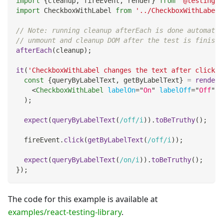
import
{
cleanup
,
 fireEvent
,
 render
}
from
'@testing-l
import
CheckboxWithLabel
from
'../CheckboxWithLabel'
// Note: running cleanup afterEach is done automatic
// unmount and cleanup DOM after the test is finishe
afterEach
(
cleanup
)
;
it
(
'CheckboxWithLabel changes the text after click'
,
const
{
queryByLabelText
,
 getByLabelText
}
=
render
(
<
CheckboxWithLabel
labelOn
=
"
On
"
labelOff
=
"
Off
"
/
)
;
expect
(
queryByLabelText
(
/
off
/
i
)
)
.
toBeTruthy
(
)
;
  fireEvent
.
click
(
getByLabelText
(
/
off
/
i
)
)
;
expect
(
queryByLabelText
(
/
on
/
i
)
)
.
toBeTruthy
(
)
;
}
)
;
The code for this example is available at
examples/react-testing-library
.