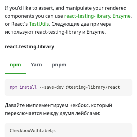
If you'd like to assert, and manipulate your rendered
components you can use
react-testing-library
,
Enzyme
,
or React's
TestUtils
. Следующие два примера
используют react-testing-library и Enzyme.
react-testing-library
npm
Yarn
pnpm
npm
install
 --save-dev @testing-library/react
Давайте имплементируем чекбокс, который
переключается между двумя лейблами:
CheckboxWithLabel.js