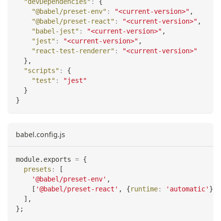
"devDependencies"
:
{
"@babel/preset-env"
:
"<current-version>"
,
"@babel/preset-react"
:
"<current-version>"
,
"babel-jest"
:
"<current-version>"
,
"jest"
:
"<current-version>"
,
"react-test-renderer"
:
"<current-version>"
}
,
"scripts"
:
{
"test"
:
"jest"
}
}
babel.config.js
module
.
exports
=
{
presets
:
[
'@babel/preset-env'
,
[
'@babel/preset-react'
,
{
runtime
:
'automatic'
}
]
,
]
,
}
;