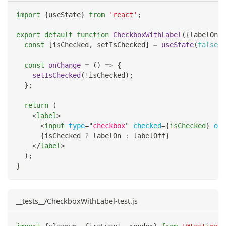
import
{
useState
}
from
'react'
;
export
default
function
CheckboxWithLabel
(
{
labelOn
,
 
const
[
isChecked
,
 setIsChecked
]
=
useState
(
false
)
;
const
onChange
=
(
)
=>
{
setIsChecked
(
!
isChecked
)
;
}
;
return
(
<
label
>
<
input
type
=
"
checkbox
"
checked
=
{
isChecked
}
onC
{
isChecked 
?
 labelOn 
:
 labelOff
}
</
label
>
)
;
}
__tests__/CheckboxWithLabel-test.js