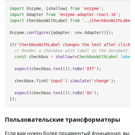
import
Enzyme
,
{
shallow
}
from
'enzyme'
;
import
Adapter
from
'enzyme-adapter-react-16'
;
import
CheckboxWithLabel
from
'../CheckboxWithLabel'
Enzyme
.
configure
(
{
adapter
:
new
Adapter
(
)
}
)
;
it
(
'CheckboxWithLabel changes the text after click'
,
// Render a checkbox with label in the document
const
 checkbox 
=
shallow
(
<
CheckboxWithLabel
labelO
expect
(
checkbox
.
text
(
)
)
.
toBe
(
'Off'
)
;
  checkbox
.
find
(
'input'
)
.
simulate
(
'change'
)
;
expect
(
checkbox
.
text
(
)
)
.
toBe
(
'On'
)
;
}
)
;
Пользовательские трансформаторы
Если вам нужен более продвинутый функционал, вы