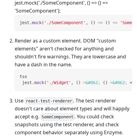
jest.mock('./SomeComponent', () => () =>
'SomeComponent');
jest
.
mock
(
'./SomeComponent'
,
(
)
=>
(
)
=>
'SomeCo
Render as a custom element. DOM "custom
elements" aren't checked for anything and
shouldn't fire warnings. They are lowercase and
have a dash in the name.
tsx
 jest
.
mock
(
'./Widget'
,
(
)
=
&#062;
(
)
=
&#062;
<
mo
Use
. The test renderer
react-test-renderer
doesn't care about element types and will happily
accept e.g.
. You could check
SomeComponent
snapshots using the test renderer, and check
component behavior separately using Enzyme.