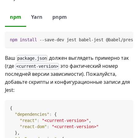
npm
Yarn
pnpm
npm
install
 --save-dev jest babel-jest @babel/preset
Ваш
должен выглядеть примерно так
package.json
(где
это фактический номер
<current-version>
последней версии зависимости). Пожалуйста,
добавьте скрипты и конфигурационные записи для
Jest:
{
"dependencies"
:
{
"react"
:
"<current-version>"
,
"react-dom"
:
"<current-version>"
}
,