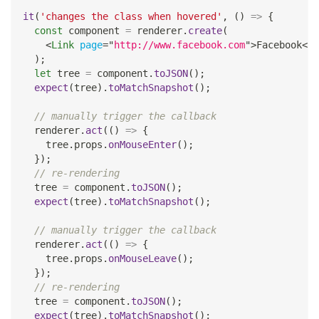
it
(
'changes the class when hovered'
,
(
)
=>
{
const
 component 
=
 renderer
.
create
(
<
Link
page
=
"
http://www.facebook.com
"
>
Facebook
</
L
)
;
let
 tree 
=
 component
.
toJSON
(
)
;
expect
(
tree
)
.
toMatchSnapshot
(
)
;
// manually trigger the callback
  renderer
.
act
(
(
)
=>
{
    tree
.
props
.
onMouseEnter
(
)
;
}
)
;
// re-rendering
  tree 
=
 component
.
toJSON
(
)
;
expect
(
tree
)
.
toMatchSnapshot
(
)
;
// manually trigger the callback
  renderer
.
act
(
(
)
=>
{
    tree
.
props
.
onMouseLeave
(
)
;
}
)
;
// re-rendering
  tree 
=
 component
.
toJSON
(
)
;
expect
(
tree
)
.
toMatchSnapshot
(
)
;