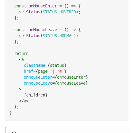
const
onMouseEnter
=
(
)
=>
{
setStatus
(
STATUS
.
HOVERED
)
;
}
;
const
onMouseLeave
=
(
)
=>
{
setStatus
(
STATUS
.
NORMAL
)
;
}
;
return
(
<
a
className
=
{
status
}
href
=
{
page 
||
'#'
}
onMouseEnter
=
{
onMouseEnter
}
onMouseLeave
=
{
onMouseLeave
}
>
{
children
}
</
a
>
)
;
}