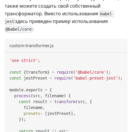
также можете создать свой собственный
трансформатор. Вместо использования
babel-
здесь приведен пример использования
jest
:
@babel/core
custom-transformer.js
'use strict'
;
const
{
transform
}
=
require
(
'@babel/core'
)
;
const
 jestPreset 
=
require
(
'babel-preset-jest'
)
;
module
.
exports
=
{
process
(
src
,
 filename
)
{
const
 result 
=
transform
(
src
,
{
      filename
,
presets
:
[
jestPreset
]
,
}
)
;
return
 result 
||
 src
;