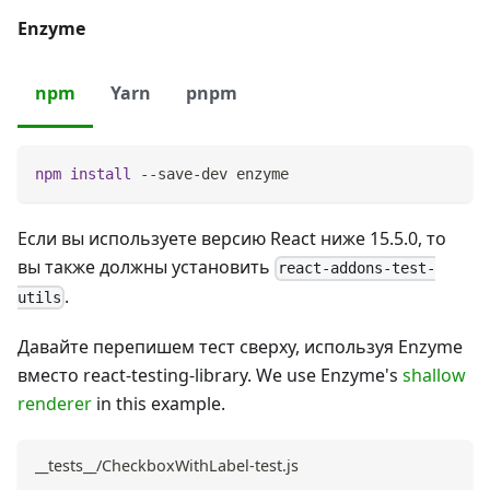
Enzyme
npm
Yarn
pnpm
npm
install
 --save-dev enzyme
Если вы используете версию React ниже 15.5.0, то
вы также должны установить
react-addons-test-
.
utils
Давайте перепишем тест сверху, используя Enzyme
вместо react-testing-library. We use Enzyme's
shallow
renderer
in this example.
__tests__/CheckboxWithLabel-test.js