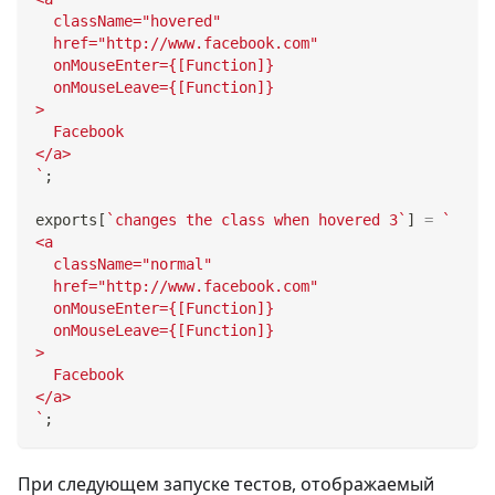
  className="hovered"
  href="http://www.facebook.com"
  onMouseEnter={[Function]}
  onMouseLeave={[Function]}
>
  Facebook
</a>
`
;
exports
[
`
changes the class when hovered 3
`
]
=
`
<a
  className="normal"
  href="http://www.facebook.com"
  onMouseEnter={[Function]}
  onMouseLeave={[Function]}
>
  Facebook
</a>
`
;
При следующем запуске тестов, отображаемый