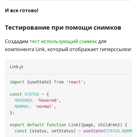
И все готово!
Тестирование при помощи снимков
Создадим
тест использующий снимок
для
компонента Link, который отображает гиперссылки:
Link.js
import
{
useState
}
from
'react'
;
const
STATUS
=
{
HOVERED
:
'hovered'
,
NORMAL
:
'normal'
,
}
;
export
default
function
Link
(
{
page
,
 children
}
)
{
const
[
status
,
 setStatus
]
=
useState
(
STATUS
.
NORMAL