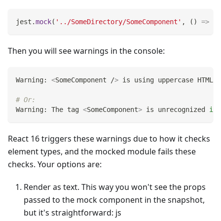
jest
.
mock
(
'../SomeDirectory/SomeComponent'
,
(
)
=>
'S
Then you will see warnings in the console:
Warning: 
<
SomeComponent /
>
 is using uppercase HTML. 
# Or:
Warning: The tag 
<
SomeComponent
>
 is unrecognized 
in
 
React 16 triggers these warnings due to how it checks
element types, and the mocked module fails these
checks. Your options are:
Render as text. This way you won't see the props
passed to the mock component in the snapshot,
but it's straightforward: js