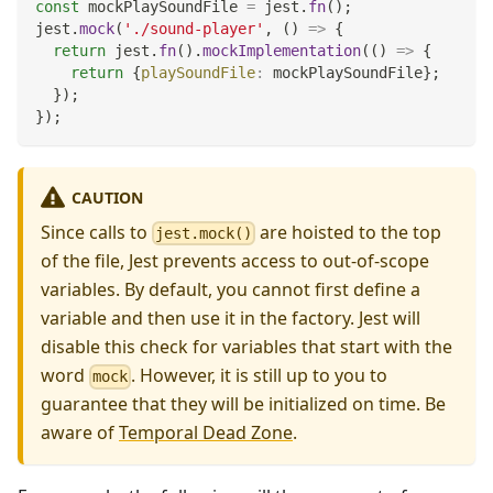
const
 mockPlaySoundFile 
=
 jest
.
fn
(
)
;
jest
.
mock
(
'./sound-player'
,
(
)
=>
{
return
 jest
.
fn
(
)
.
mockImplementation
(
(
)
=>
{
return
{
playSoundFile
:
 mockPlaySoundFile
}
;
}
)
;
}
)
;
CAUTION
Since calls to
are hoisted to the top
jest.mock()
of the file, Jest prevents access to out-of-scope
variables. By default, you cannot first define a
variable and then use it in the factory. Jest will
disable this check for variables that start with the
word
. However, it is still up to you to
mock
guarantee that they will be initialized on time. Be
aware of
Temporal Dead Zone
.