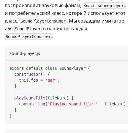
воспроизводит звуковые файлы,
,
Класс soundplayer
и потребительский класс, который использует этот
класс,
. Мы создадим имитатор
SoundPlayerConsumer
для
в наших тестах для
SoundPlayer
.
SoundPlayerConsumer
sound-player.js
export
default
class
SoundPlayer
{
constructor
(
)
{
this
.
foo
=
'bar'
;
}
playSoundFile
(
fileName
)
{
console
.
log
(
'Playing sound file '
+
 fileName
)
;
}
}