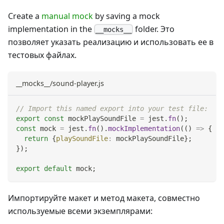
Create a
manual mock
by saving a mock
implementation in the
folder. Это
__mocks__
позволяет указать реализацию и использовать ее в
тестовых файлах.
__mocks__/sound-player.js
// Import this named export into your test file:
export
const
 mockPlaySoundFile 
=
 jest
.
fn
(
)
;
const
 mock 
=
 jest
.
fn
(
)
.
mockImplementation
(
(
)
=>
{
return
{
playSoundFile
:
 mockPlaySoundFile
}
;
}
)
;
export
default
 mock
;
Импортируйте макет и метод макета, совместно
используемые всеми экземплярами: