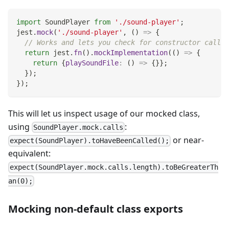
import
SoundPlayer
from
'./sound-player'
;
jest
.
mock
(
'./sound-player'
,
(
)
=>
{
// Works and lets you check for constructor calls:
return
 jest
.
fn
(
)
.
mockImplementation
(
(
)
=>
{
return
{
playSoundFile
:
(
)
=>
{
}
}
;
}
)
;
}
)
;
This will let us inspect usage of our mocked class,
using
:
SoundPlayer.mock.calls
or near-
expect(SoundPlayer).toHaveBeenCalled();
equivalent:
expect(SoundPlayer.mock.calls.length).toBeGreaterTh
an(0);
Mocking non-default class exports