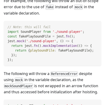
For example, the following will throw an out-of-scope
error due to the use of
instead of
in the
fake
mock
variable declaration.
// Note: this will fail
import
SoundPlayer
from
'./sound-player'
;
const
 fakePlaySoundFile 
=
 jest
.
fn
(
)
;
jest
.
mock
(
'./sound-player'
,
(
)
=>
{
return
 jest
.
fn
(
)
.
mockImplementation
(
(
)
=>
{
return
{
playSoundFile
:
 fakePlaySoundFile
}
;
}
)
;
}
)
;
The following will throw a
despite
ReferenceError
using
in the variable declaration, as the
mock
is not wrapped in an arrow function
mockSoundPlayer
and thus accessed before initialization after hoisting.