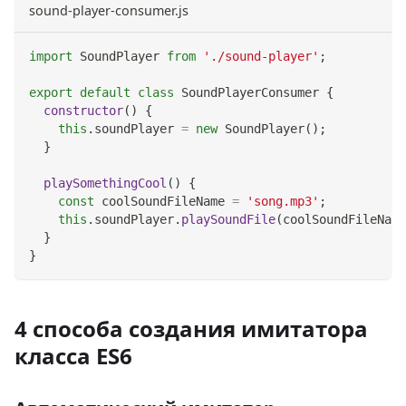
sound-player-consumer.js
import
SoundPlayer
from
'./sound-player'
;
export
default
class
SoundPlayerConsumer
{
constructor
(
)
{
this
.
soundPlayer
=
new
SoundPlayer
(
)
;
}
playSomethingCool
(
)
{
const
 coolSoundFileName 
=
'song.mp3'
;
this
.
soundPlayer
.
playSoundFile
(
coolSoundFileName
}
}
4 способа создания имитатора
класса ES6