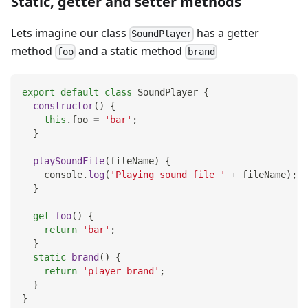
Static, getter and setter methods
Lets imagine our class
has a getter
SoundPlayer
method
and a static method
foo
brand
export
default
class
SoundPlayer
{
constructor
(
)
{
this
.
foo
=
'bar'
;
}
playSoundFile
(
fileName
)
{
console
.
log
(
'Playing sound file '
+
 fileName
)
;
}
get
foo
(
)
{
return
'bar'
;
}
static
brand
(
)
{
return
'player-brand'
;
}
}