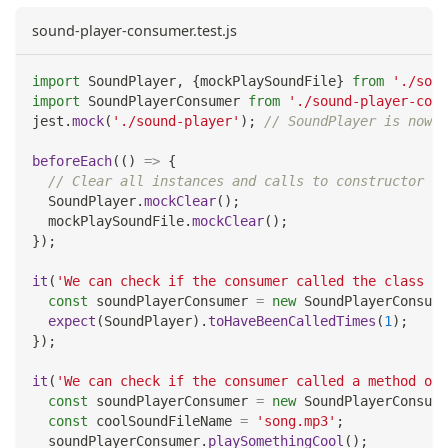
sound-player-consumer.test.js
import
SoundPlayer
,
{
mockPlaySoundFile
}
from
'./soun
import
SoundPlayerConsumer
from
'./sound-player-cons
jest
.
mock
(
'./sound-player'
)
;
// SoundPlayer is now a
beforeEach
(
(
)
=>
{
// Clear all instances and calls to constructor an
SoundPlayer
.
mockClear
(
)
;
  mockPlaySoundFile
.
mockClear
(
)
;
}
)
;
it
(
'We can check if the consumer called the class co
const
 soundPlayerConsumer 
=
new
SoundPlayerConsume
expect
(
SoundPlayer
)
.
toHaveBeenCalledTimes
(
1
)
;
}
)
;
it
(
'We can check if the consumer called a method on 
const
 soundPlayerConsumer 
=
new
SoundPlayerConsume
const
 coolSoundFileName 
=
'song.mp3'
;
  soundPlayerConsumer
.
playSomethingCool
(
)
;