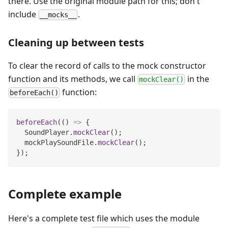
there. Use the original module path for this; don't
include
.
__mocks__
Cleaning up between tests
To clear the record of calls to the mock constructor
function and its methods, we call
in the
mockClear()
function:
beforeEach()
beforeEach
(
(
)
=>
{
SoundPlayer
.
mockClear
(
)
;
  mockPlaySoundFile
.
mockClear
(
)
;
}
)
;
Complete example
Here's a complete test file which uses the module