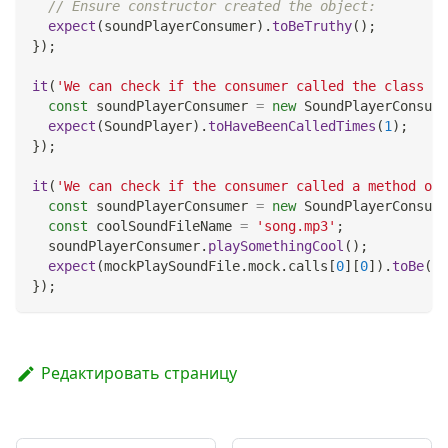
// Ensure constructor created the object:
expect
(
soundPlayerConsumer
)
.
toBeTruthy
(
)
;
}
)
;
it
(
'We can check if the consumer called the class co
const
 soundPlayerConsumer 
=
new
SoundPlayerConsume
expect
(
SoundPlayer
)
.
toHaveBeenCalledTimes
(
1
)
;
}
)
;
it
(
'We can check if the consumer called a method on 
const
 soundPlayerConsumer 
=
new
SoundPlayerConsume
const
 coolSoundFileName 
=
'song.mp3'
;
  soundPlayerConsumer
.
playSomethingCool
(
)
;
expect
(
mockPlaySoundFile
.
mock
.
calls
[
0
]
[
0
]
)
.
toBe
(
co
}
)
;
Редактировать страницу