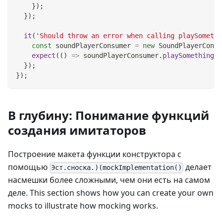
}
)
;
}
)
;
it
(
'Should throw an error when calling playSomethi
const
 soundPlayerConsumer 
=
new
SoundPlayerConsu
expect
(
(
)
=>
 soundPlayerConsumer
.
playSomethingCo
}
)
;
}
)
;
В глубину: Понимание функций
создания имитаторов
Построение макета функции конструктора с
помощью
делает
Эст.сноска.)(mockImplementation()
насмешки более сложными, чем они есть на самом
деле. This section shows how you can create your own
mocks to illustrate how mocking works.