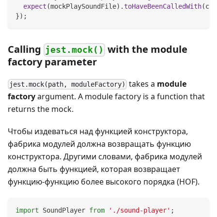
expect
(
mockPlaySoundFile
)
.
toHaveBeenCalledWith
(
coo
}
)
;
Calling
with the module
jest.mock()
factory parameter
takes a
module
jest.mock(path, moduleFactory)
factory
argument. A module factory is a function that
returns the mock.
Чтобы издеваться над функцией конструктора,
фабрика модулей должна возвращать функцию
конструктора. Другими словами, фабрика модулей
должна быть функцией, которая возвращает
функцию-функцию более высокого порядка (HOF).
import
SoundPlayer
from
'./sound-player'
;