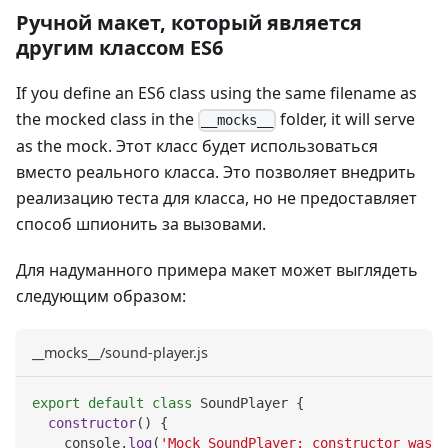
Ручной макет, который является
другим классом ES6
If you define an ES6 class using the same filename as
the mocked class in the
folder, it will serve
__mocks__
as the mock. Этот класс будет использоваться
вместо реального класса. Это позволяет внедрить
реализацию теста для класса, но не предоставляет
способ шпионить за вызовами.
Для надуманного примера макет может выглядеть
следующим образом:
__mocks__/sound-player.js
export
default
class
SoundPlayer
{
constructor
(
)
{
console
.
log
(
'Mock SoundPlayer: constructor was c