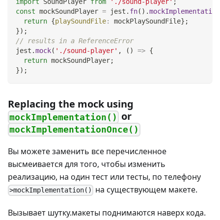
import
SoundPlayer
from
'./sound-player'
;
const
 mockSoundPlayer 
=
 jest
.
fn
(
)
.
mockImplementation
return
{
playSoundFile
:
 mockPlaySoundFile
}
;
}
)
;
// results in a ReferenceError
jest
.
mock
(
'./sound-player'
,
(
)
=>
{
return
 mockSoundPlayer
;
}
)
;
Replacing the mock using
or
mockImplementation()
mockImplementationOnce()
Вы можете заменить все перечисленное
высмеивается для того, чтобы изменить
реализацию, на один тест или тесты, по телефону
на существующем макете.
>mockImplementation()
Вызывает шутку.макеты поднимаются наверх кода.