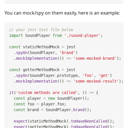
You can mock/spy on them easily, here is an example:
// your jest test file below
import
SoundPlayer
from
'./sound-player'
;
const
 staticMethodMock 
=
 jest
.
spyOn
(
SoundPlayer
,
'brand'
)
.
mockImplementation
(
(
)
=>
'some-mocked-brand'
)
;
const
 getterMethodMock 
=
 jest
.
spyOn
(
SoundPlayer
.
prototype
,
'foo'
,
'get'
)
.
mockImplementation
(
(
)
=>
'some-mocked-result'
)
;
it
(
'custom methods are called'
,
(
)
=>
{
const
 player 
=
new
SoundPlayer
(
)
;
const
 foo 
=
 player
.
foo
;
const
 brand 
=
SoundPlayer
.
brand
(
)
;
expect
(
staticMethodMock
)
.
toHaveBeenCalled
(
)
;
expect
(
getterMethodMock
)
.
toHaveBeenCalled
(
)
;