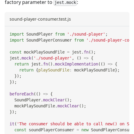
factory parameter to
:
jest.mock
sound-player-consumer.test.js
import
SoundPlayer
from
'./sound-player'
;
import
SoundPlayerConsumer
from
'./sound-player-cons
const
 mockPlaySoundFile 
=
 jest
.
fn
(
)
;
jest
.
mock
(
'./sound-player'
,
(
)
=>
{
return
 jest
.
fn
(
)
.
mockImplementation
(
(
)
=>
{
return
{
playSoundFile
:
 mockPlaySoundFile
}
;
}
)
;
}
)
;
beforeEach
(
(
)
=>
{
SoundPlayer
.
mockClear
(
)
;
  mockPlaySoundFile
.
mockClear
(
)
;
}
)
;
it
(
'The consumer should be able to call new() on Sou
const
 soundPlayerConsumer 
=
new
SoundPlayerConsume