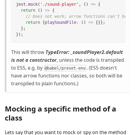
jest
.
mock
(
'./sound-player'
,
(
)
=>
{
return
(
)
=>
{
// Does not work; arrow functions can't be ca
return
{
playSoundFile
:
(
)
=>
{
}
}
;
}
;
}
)
;
This will throw
TypeError:
_
soundPlayer2.default
is not a constructor
, unless the code is transpiled
to ES5, e.g. by
. (ES5 doesn't
@babel/preset-env
have arrow functions nor classes, so both will be
transpiled to plain functions.)
Mocking a specific method of a
class
Lets say that you want to mock or spy on the method