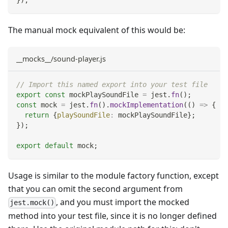
}
)
;
The manual mock equivalent of this would be:
__mocks__/sound-player.js
// Import this named export into your test file
export
const
 mockPlaySoundFile 
=
 jest
.
fn
(
)
;
const
 mock 
=
 jest
.
fn
(
)
.
mockImplementation
(
(
)
=>
{
return
{
playSoundFile
:
 mockPlaySoundFile
}
;
}
)
;
export
default
 mock
;
Usage is similar to the module factory function, except
that you can omit the second argument from
, and you must import the mocked
jest.mock()
method into your test file, since it is no longer defined