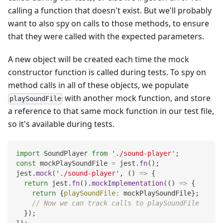
calling a function that doesn't exist. But we'll probably
want to also spy on calls to those methods, to ensure
that they were called with the expected parameters.
A new object will be created each time the mock
constructor function is called during tests. To spy on
method calls in all of these objects, we populate
with another mock function, and store
playSoundFile
a reference to that same mock function in our test file,
so it's available during tests.
import
SoundPlayer
from
'./sound-player'
;
const
 mockPlaySoundFile 
=
 jest
.
fn
(
)
;
jest
.
mock
(
'./sound-player'
,
(
)
=>
{
return
 jest
.
fn
(
)
.
mockImplementation
(
(
)
=>
{
return
{
playSoundFile
:
 mockPlaySoundFile
}
;
// Now we can track calls to playSoundFile
}
)
;