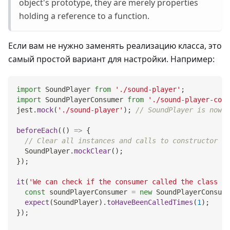
object's prototype, they are merely properties
holding a reference to a function.
Если вам не нужно заменять реализацию класса, это
самый простой вариант для настройки. Например:
import
SoundPlayer
from
'./sound-player'
;
import
SoundPlayerConsumer
from
'./sound-player-cons
jest
.
mock
(
'./sound-player'
)
;
// SoundPlayer is now a
beforeEach
(
(
)
=>
{
// Clear all instances and calls to constructor an
SoundPlayer
.
mockClear
(
)
;
}
)
;
it
(
'We can check if the consumer called the class co
const
 soundPlayerConsumer 
=
new
SoundPlayerConsume
expect
(
SoundPlayer
)
.
toHaveBeenCalledTimes
(
1
)
;
}
)
;