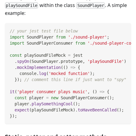
within the class
. A simple
playSoundFile
SoundPlayer
example:
// your jest test file below
import
SoundPlayer
from
'./sound-player'
;
import
SoundPlayerConsumer
from
'./sound-player-cons
const
 playSoundFileMock 
=
 jest
.
spyOn
(
SoundPlayer
.
prototype
,
'playSoundFile'
)
.
mockImplementation
(
(
)
=>
{
console
.
log
(
'mocked function'
)
;
}
)
;
// comment this line if just want to "spy"
it
(
'player consumer plays music'
,
(
)
=>
{
const
 player 
=
new
SoundPlayerConsumer
(
)
;
  player
.
playSomethingCool
(
)
;
expect
(
playSoundFileMock
)
.
toHaveBeenCalled
(
)
;
}
)
;