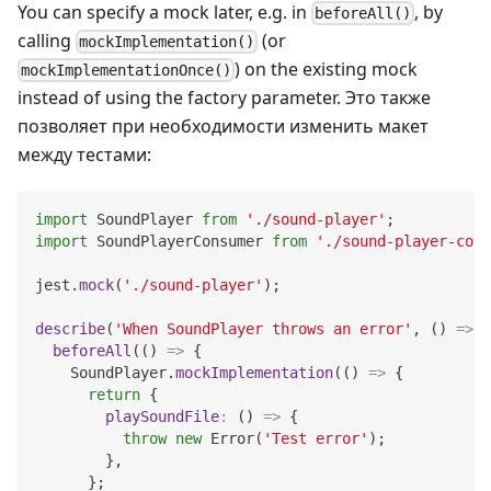
You can specify a mock later, e.g. in
, by
beforeAll()
calling
(or
mockImplementation()
) on the existing mock
mockImplementationOnce()
instead of using the factory parameter. Это также
позволяет при необходимости изменить макет
между тестами:
import
SoundPlayer
from
'./sound-player'
;
import
SoundPlayerConsumer
from
'./sound-player-cons
jest
.
mock
(
'./sound-player'
)
;
describe
(
'When SoundPlayer throws an error'
,
(
)
=>
{
beforeAll
(
(
)
=>
{
SoundPlayer
.
mockImplementation
(
(
)
=>
{
return
{
playSoundFile
:
(
)
=>
{
throw
new
Error
(
'Test error'
)
;
}
,
}
;