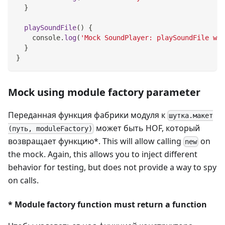
}
playSoundFile
(
)
{
console
.
log
(
'Mock SoundPlayer: playSoundFile was
}
}
Mock using module factory parameter
Переданная функция фабрики модуля к
шутка.макет
может быть HOF, который
(путь, moduleFactory)
возвращает функцию
*
. This will allow calling
on
new
the mock. Again, this allows you to inject different
behavior for testing, but does not provide a way to spy
on calls.
*
Module factory function must return a function