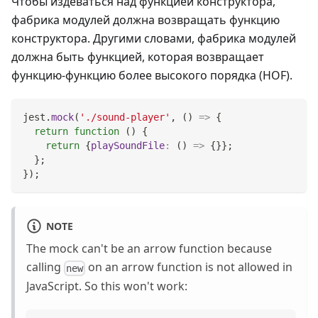
Чтобы издеваться над функцией конструктора,
фабрика модулей должна возвращать функцию
конструктора. Другими словами, фабрика модулей
должна быть функцией, которая возвращает
функцию-функцию более высокого порядка (HOF).
jest
.
mock
(
'./sound-player'
,
(
)
=>
{
return
function
(
)
{
return
{
playSoundFile
:
(
)
=>
{
}
}
;
}
;
}
)
;
NOTE
The mock can't be an arrow function because
calling
on an arrow function is not allowed in
new
JavaScript. So this won't work: