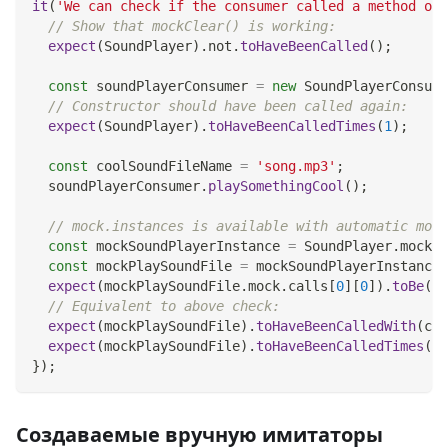
it
(
'We can check if the consumer called a method on 
// Show that mockClear() is working:
expect
(
SoundPlayer
)
.
not
.
toHaveBeenCalled
(
)
;
const
 soundPlayerConsumer 
=
new
SoundPlayerConsume
// Constructor should have been called again:
expect
(
SoundPlayer
)
.
toHaveBeenCalledTimes
(
1
)
;
const
 coolSoundFileName 
=
'song.mp3'
;
  soundPlayerConsumer
.
playSomethingCool
(
)
;
// mock.instances is available with automatic mock
const
 mockSoundPlayerInstance 
=
SoundPlayer
.
mock
.
i
const
 mockPlaySoundFile 
=
 mockSoundPlayerInstance
.
expect
(
mockPlaySoundFile
.
mock
.
calls
[
0
]
[
0
]
)
.
toBe
(
co
// Equivalent to above check:
expect
(
mockPlaySoundFile
)
.
toHaveBeenCalledWith
(
coo
expect
(
mockPlaySoundFile
)
.
toHaveBeenCalledTimes
(
1
)
}
)
;
Создаваемые вручную имитаторы