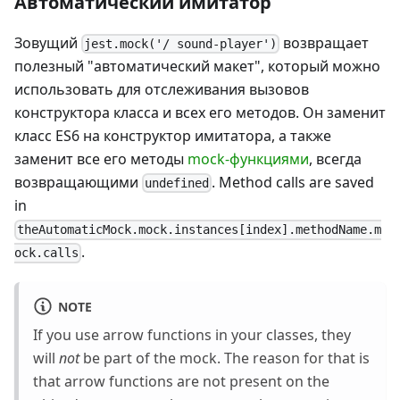
Автоматический имитатор
Зовущий
возвращает
jest.mock('/ sound-player')
полезный "автоматический макет", который можно
использовать для отслеживания вызовов
конструктора класса и всех его методов. Он заменит
класс ES6 на конструктор имитатора, а также
заменит все его методы
mock-функциями
, всегда
возвращающими
. Method calls are saved
undefined
in
theAutomaticMock.mock.instances[index].methodName.m
.
ock.calls
NOTE
If you use arrow functions in your classes, they
will
not
be part of the mock. The reason for that is
that arrow functions are not present on the