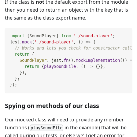
If the class is
not
the default export from the module
then you need to return an object with the key that is
the same as the class export name.
import
{
SoundPlayer
}
from
'./sound-player'
;
jest
.
mock
(
'./sound-player'
,
(
)
=>
{
// Works and lets you check for constructor calls:
return
{
SoundPlayer
:
 jest
.
fn
(
)
.
mockImplementation
(
(
)
=>
return
{
playSoundFile
:
(
)
=>
{
}
}
;
}
)
,
}
;
}
)
;
Spying on methods of our class
Our mocked class will need to provide any member
functions (
in the example) that will be
playSoundFile
called during our tests, or else we'll get an error for