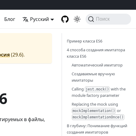
Блог
Русский
Поиск
Пример класса ES6
4 способа создания имитатора
рсия
(
29.6
).
класса ES6
Автоматический имитатор
Создаваемые вручную
имитаторы
Calling
with the
jest.mock()
6
module factory parameter
Replacing the mock using
or
mockImplementation()
mockImplementationOnce()
ртируемых в файлы,
В глубину: Понимание функций
создания имитаторов