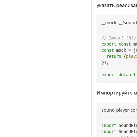
указать реализа
__mocks__/sound-
// Import this
export
const
 m
const
 mock 
=
 j
return
{
play
}
)
;
export
default
Импортируйте ма
sound-player-con
import
SoundPl
import
SoundPl