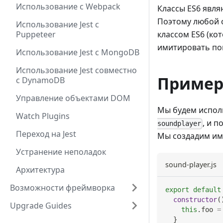
Использование с Webpack
Классы ES6 явля
Поэтому любой о
Использование Jest с
Puppeteer
классом ES6 (ко
имитировать по
Использование Jest с MongoDB
Использование Jest совместно
Пример 
с DynamoDB
Управление объектами DOM
Мы будем испол
Watch Plugins
, и 
soundplayer
Переход на Jest
Мы создадим им
Устранение неполадок
sound-player.js
Архитектура
Возможности фреймворка
export
default
constructor
(
Upgrade Guides
this
.
foo
=
}