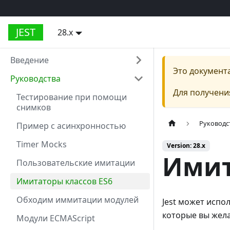
JEST
28.x
Введение
Это документ
Руководства
Для получени
Тестирование при помощи
снимков
Руководс
Пример с асинхронностью
Timer Mocks
Version: 28.x
Имит
Пользовательские имитации
Имитаторы классов ES6
Обходим иммитации модулей
Jest может испо
которые вы жела
Модули ECMAScript