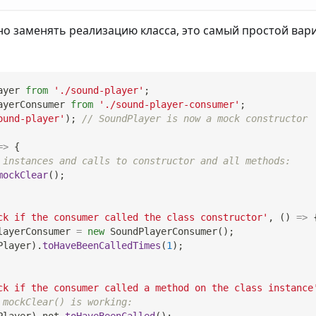
но заменять реализацию класса, это самый простой вари
ayer
from
'./sound-player'
;
ayerConsumer
from
'./sound-player-consumer'
;
ound-player'
)
;
// SoundPlayer is now a mock constructor
=>
{
 instances and calls to constructor and all methods:
mockClear
(
)
;
ck if the consumer called the class constructor'
,
(
)
=>
layerConsumer 
=
new
SoundPlayerConsumer
(
)
;
Player
)
.
toHaveBeenCalledTimes
(
1
)
;
ck if the consumer called a method on the class instance
 mockClear() is working:
Player
)
.
not
.
toHaveBeenCalled
(
)
;