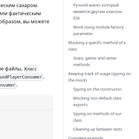
еским сахаром.
Ручной макет, который
является другим классом
 или фактическим
ES6
 образом, вы можете
Mock using module factory
parameter
Mocking a specific method of a
class
Static, getter and setter
methods
ые файлы,
Класс
Keeping track of usage (spying on
.
undPlayerConsumer
the mock)
.
onsumer
Spying on the constructor
Mocking non-default class
exports
Spying on methods of our
class
Cleaning up between tests
Complete example