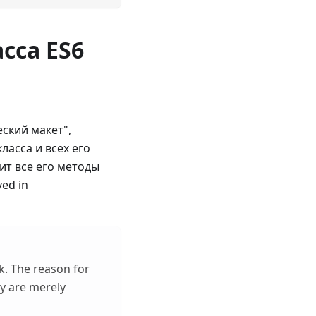
сса ES6
ский макет",
асса и всех его
ит все его методы
ved in
k. The reason for
ey are merely