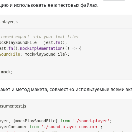
цию и использовать ее в тестовых файлах.
player.js
 named export into your test file:
ockPlaySoundFile 
=
 jest
.
fn
(
)
;
est
.
fn
(
)
.
mockImplementation
(
(
)
=>
{
SoundFile
:
 mockPlaySoundFile
}
;
 mock
;
кет и метод макета, совместно используемые всеми э
sumer.test.js
ayer
,
{
mockPlaySoundFile
}
from
'./sound-player'
;
ayerConsumer
from
'./sound-player-consumer'
;