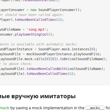
layerConsumer 
=
new
SoundPlayerConsumer
(
)
;
or should have been called again:
Player
)
.
toHaveBeenCalledTimes
(
1
)
;
undFileName 
=
'song.mp3'
;
onsumer
.
playSomethingCool
(
)
;
ances is available with automatic mocks:
undPlayerInstance 
=
SoundPlayer
.
mock
.
instances
[
0
]
;
aySoundFile 
=
 mockSoundPlayerInstance
.
playSoundFile
;
laySoundFile
.
mock
.
calls
[
0
]
[
0
]
)
.
toBe
(
coolSoundFileName
)
;
t to above check:
laySoundFile
)
.
toHaveBeenCalledWith
(
coolSoundFileName
)
;
laySoundFile
)
.
toHaveBeenCalledTimes
(
1
)
;
мые вручную имитаторы
 mock
by saving a mock implementation in the
fo
__mocks__