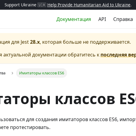
Support Ukraine 🇺🇦
Help Provide Humanitarian Aid to Ukraine
.
Документация
API
Справка
ация для
Jest
28.x
, которая больше не поддерживается.
я актуальной документации обратитесь к
последняя ве
тва
Имитаторы классов ES6
аторы классов ES
льзоваться для создания имитаторов классов ES6, импо
ете протестировать.