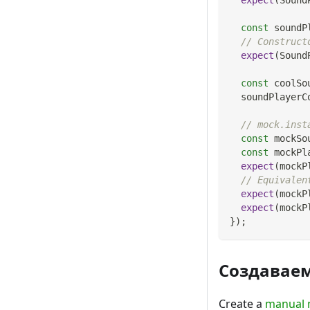
const
 soundP
// Construct
expect
(
Sound
const
 coolSo
  soundPlayerC
// mock.inst
const
 mockSo
const
 mockPl
expect
(
mockP
// Equivalen
expect
(
mockP
expect
(
mockP
}
)
;
Создавае
Create a
manual