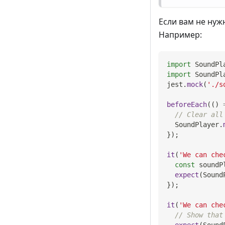
Если вам не нуж
Например:
import
SoundPl
import
SoundPl
jest
.
mock
(
'./s
beforeEach
(
(
)
// Clear all
SoundPlayer
.
}
)
;
it
(
'We can che
const
 soundP
expect
(
Sound
}
)
;
it
(
'We can che
// Show that
expect
(
Sound