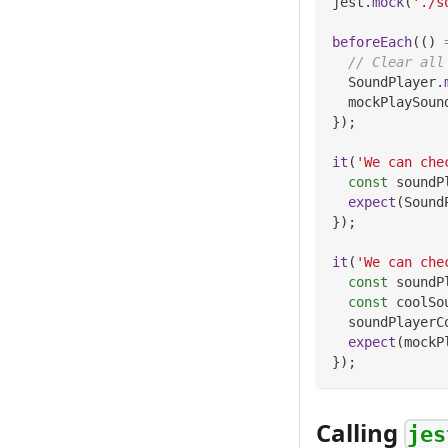
jest
.
mock
(
'./s
beforeEach
(
(
)
// Clear all
SoundPlayer
.
  mockPlaySoun
}
)
;
it
(
'We can che
const
 soundP
expect
(
Sound
}
)
;
it
(
'We can che
const
 soundP
const
 coolSo
  soundPlayerC
expect
(
mockP
}
)
;
Calling
jes