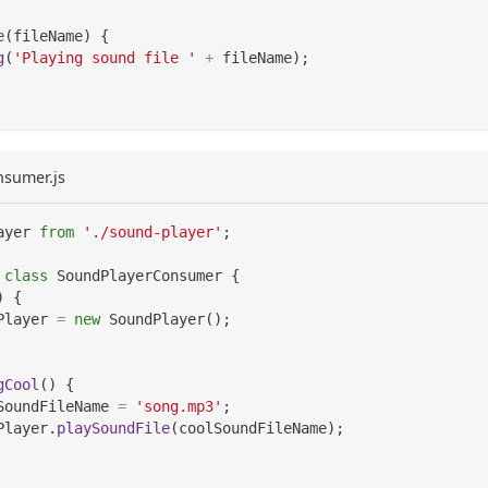
e
(
fileName
)
{
g
(
'Playing sound file '
+
 fileName
)
;
nsumer.js
ayer
from
'./sound-player'
;
class
SoundPlayerConsumer
{
)
{
Player
=
new
SoundPlayer
(
)
;
gCool
(
)
{
SoundFileName 
=
'song.mp3'
;
Player
.
playSoundFile
(
coolSoundFileName
)
;