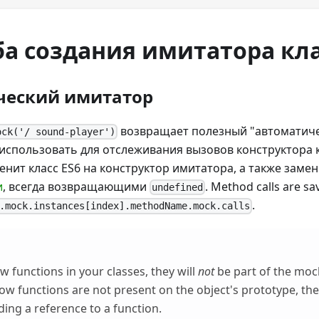
ба создания имитатора кла
ческий имитатор
возвращает полезный "автоматиче
ock('/ sound-player')
спользовать для отслеживания вызовов конструктора кл
енит класс ES6 на конструктор имитатора, а также замен
и
, всегда возвращающими
. Method calls are sa
undefined
.
.mock.instances[index].methodName.mock.calls
w functions in your classes, they will
not
be part of the moc
rrow functions are not present on the object's prototype, th
ding a reference to a function.