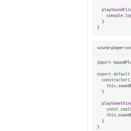
playSoundFil
console
.
lo
}
}
sound-player-co
import
SoundPl
export
default
constructor
(
this
.
sound
}
playSomethin
const
 cool
this
.
sound
}
}