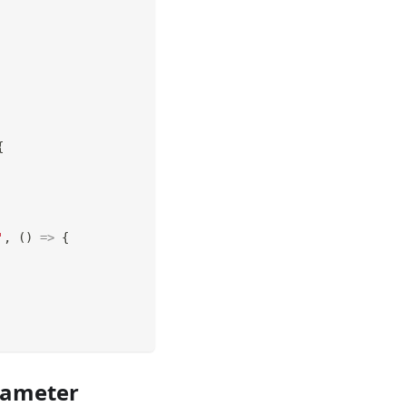
{
'
,
(
)
=>
{
rameter