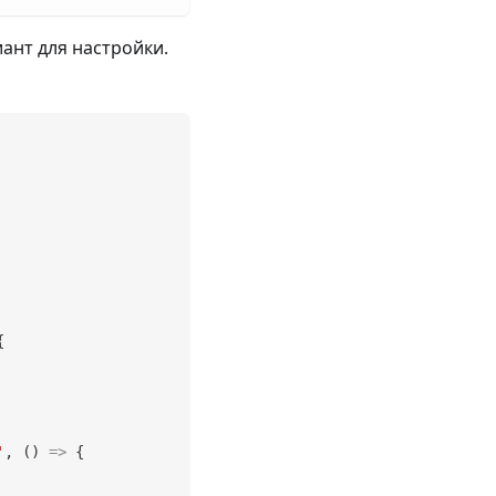
ант для настройки.
{
'
,
(
)
=>
{