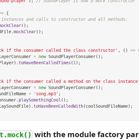
ound-player'
)
;
// SoundPlayer is now a mock constructor
=>
{
 instances and calls to constructor and all methods:
mockClear
(
)
;
dFile
.
mockClear
(
)
;
ck if the consumer called the class constructor'
,
(
)
=>
layerConsumer 
=
new
SoundPlayerConsumer
(
)
;
Player
)
.
toHaveBeenCalledTimes
(
1
)
;
ck if the consumer called a method on the class instance
layerConsumer 
=
new
SoundPlayerConsumer
(
)
;
undFileName 
=
'song.mp3'
;
onsumer
.
playSomethingCool
(
)
;
laySoundFile
)
.
toHaveBeenCalledWith
(
coolSoundFileName
)
;
with the module factory pa
t.mock()