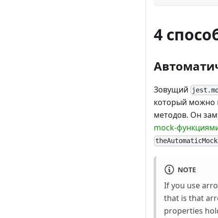
4 спосо
Автомати
Зовущий
jest.m
который можно и
методов. Он зам
mock-функциям
theAutomaticMock
NOTE
If you use arro
that is that a
properties hol