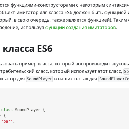
ются функциями-конструкторами с некоторым синтаксич
бъект-имитатор для класса ES6 должен быть функцией
торый, в свою очередь, также является функцией). Таким
ведение, используя
функции создания имитаторов
.
класса ES6
ьзовать пример класса, который воспроизводит звуков
потребительский класс, который использует этот класс,
So
итатор для
в наших тестах для
SoundPlayer
SoundPlayerC
class
SoundPlayer
{
)
{
'bar'
;