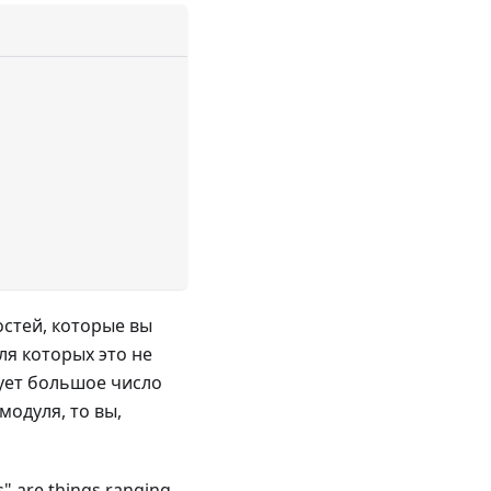
остей, которые вы
ля которых это не
зует большое число
модуля, то вы,
" are things ranging