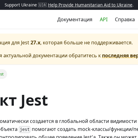
Support Ukraine 🇺🇦
Help Provide Humanitarian Aid to Ukraine
.
Документация
API
Справка
ация для
Jest
27.x
, которая больше не поддерживается.
я актуальной документации обратитесь к
последняя ве
st
т Jest
оматически создается в глобальной области видимости
объекта
помогают создать mock-классы/функции/п
jest
онтролировать общее поведение Jest'а. Также он может