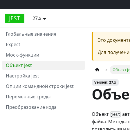
JEST
27.x
Глобальные значения
Это документ
Expect
Для получени
Mock-функции
Объект Jest
Объект Je
Настройка Jest
Version: 27.x
Опции командной строки Jest
Объек
Переменные среды
Преобразование кода
Объект
авт
jest
файла. Методы 
позволить вам к