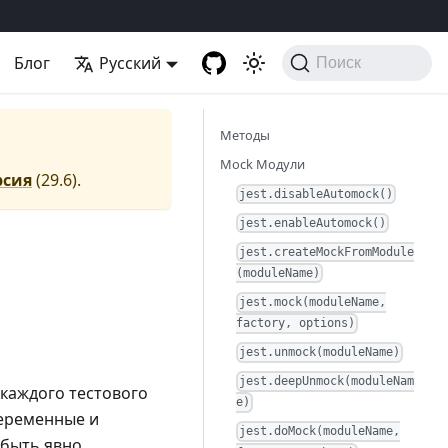
Блог
Русский
Поиск
Методы
Mock Модули
рсия
(
29.6
).
jest.disableAutomock()
jest.enableAutomock()
jest.createMockFromModule
(moduleName)
jest.mock(moduleName,
factory, options)
jest.unmock(moduleName)
jest.deepUnmock(moduleNam
 каждого тестового
e)
еременные и
jest.doMock(moduleName,
 быть явно