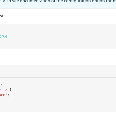
t. Also see documentation of the configuration option for m
st:
true
{
)
=>
{
ken'
;