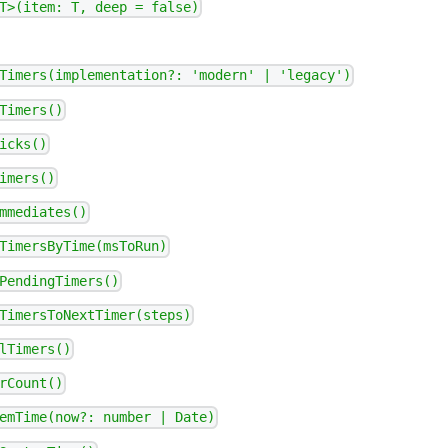
T>(item: T, deep = false)
Timers(implementation?: 'modern' | 'legacy')
Timers()
icks()
imers()
mmediates()
TimersByTime(msToRun)
PendingTimers()
TimersToNextTimer(steps)
lTimers()
rCount()
emTime(now?: number | Date)