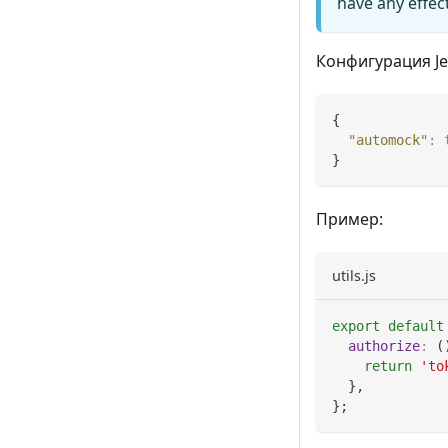
have any effec
Конфигурация Je
{
"automock"
:
}
Пример:
utils.js
export
default
authorize
:
(
return
'to
}
,
}
;