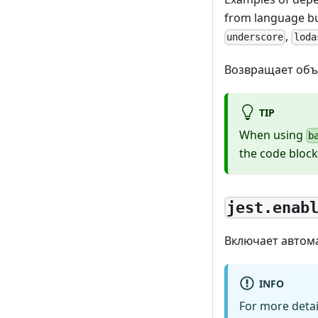
from language bui
,
underscore
loda
Возвращает об
TIP
When using
b
the code bloc
jest.enab
Включает автома
INFO
For more deta