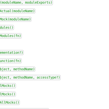
(moduleName, moduleExports)
Actual(moduleName)
Mock(moduleName)
dules()
Modules(fn)
ementation?)
unction(fn)
bject, methodName)
bject, methodName, accessType?)
lMocks()
lMocks()
AllMocks()