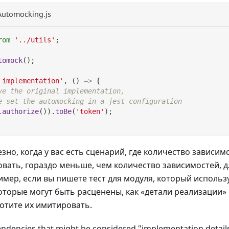
eAutomocking.js
rom
'../utils'
;
tomock
(
)
;
 implementation'
,
(
)
=>
{
ve the original implementation,
e set the automocking in a jest configuration
.
authorize
(
)
)
.
toBe
(
'token'
)
;
зно, когда у вас есть сценарий, где количество зависим
вать, гораздо меньше, чем количество зависимостей, д
имер, если вы пишете тест для модуля, который исполь
оторые могут быть расценены, как «детали реализации» 
хотите их имитировать.
ndencies that might be considered "implementation details