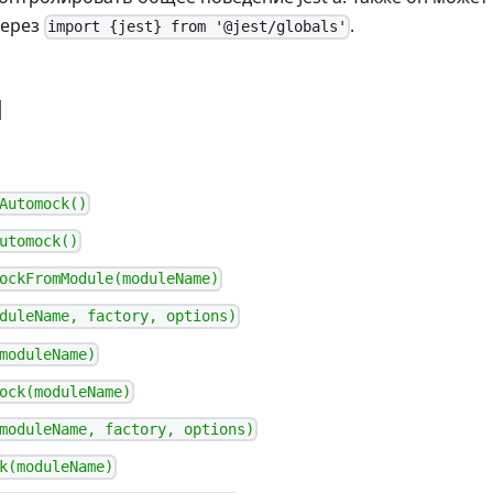
через
.
import {jest} from '@jest/globals'
ы
Automock()
utomock()
ockFromModule(moduleName)
duleName, factory, options)
moduleName)
ock(moduleName)
moduleName, factory, options)
k(moduleName)