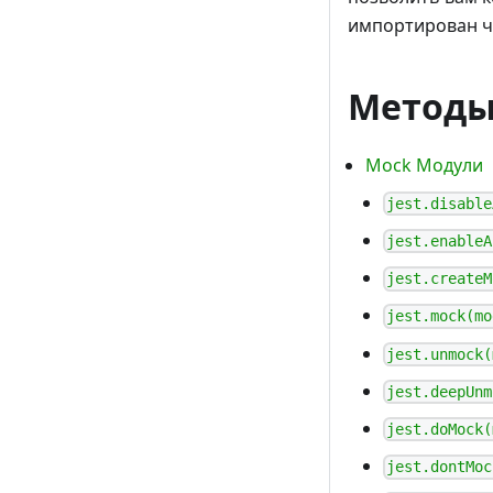
импортирован 
Метод
Mock Модули
jest.disable
jest.enableA
jest.createM
jest.mock(mo
jest.unmock(
jest.deepUnm
jest.doMock(
jest.dontMoc