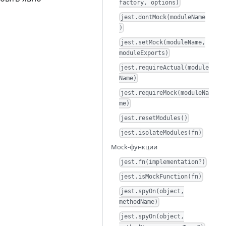
factory, options)
jest.dontMock(moduleName
)
jest.setMock(moduleName,
moduleExports)
jest.requireActual(module
Name)
jest.requireMock(moduleNa
me)
jest.resetModules()
jest.isolateModules(fn)
Mock-функции
jest.fn(implementation?)
jest.isMockFunction(fn)
jest.spyOn(object,
methodName)
jest.spyOn(object,