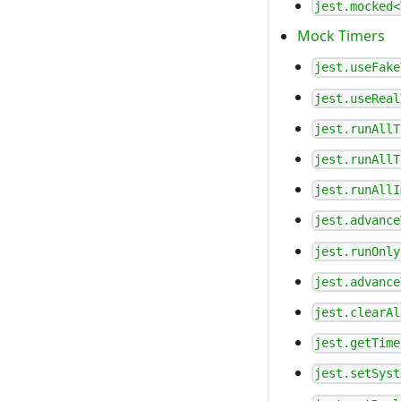
jest.mocked<
Mock Timers
jest.useFake
jest.useReal
jest.runAllT
jest.runAllT
jest.runAllI
jest.advance
jest.runOnly
jest.advance
jest.clearAl
jest.getTime
jest.setSyst