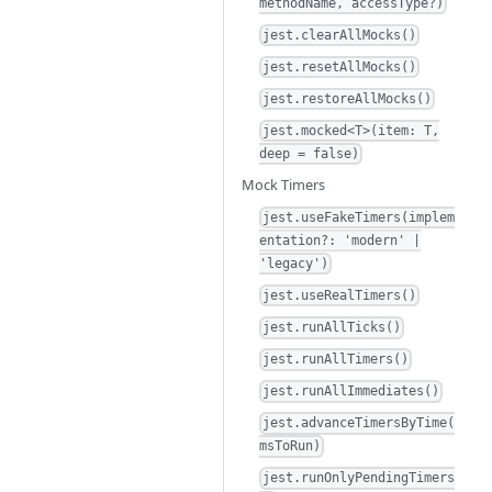
methodName, accessType?)
jest.clearAllMocks()
jest.resetAllMocks()
jest.restoreAllMocks()
jest.mocked<T>(item: T,
deep = false)
Mock Timers
jest.useFakeTimers(implem
entation?: 'modern' |
'legacy')
jest.useRealTimers()
jest.runAllTicks()
jest.runAllTimers()
jest.runAllImmediates()
jest.advanceTimersByTime(
msToRun)
jest.runOnlyPendingTimers