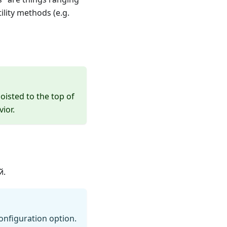
lity methods (e.g.
oisted to the top of
vior.
й.
onfiguration option.