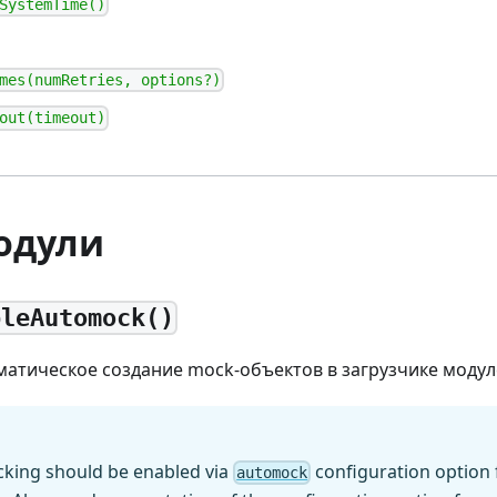
SystemTime()
mes(numRetries, options?)
out(timeout)
одули
bleAutomock()
атическое создание mock-объектов в загрузчике модул
king should be enabled via
configuration option 
automock