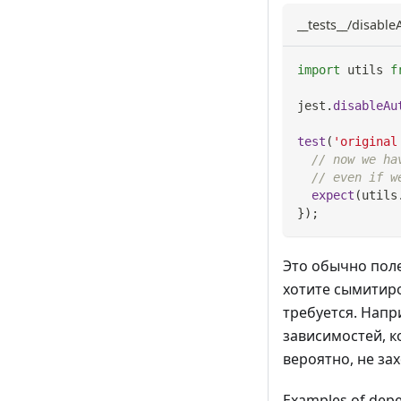
__tests__/disabl
import
utils
f
jest
.
disableAu
test
(
'original
// now we ha
// even if w
expect
(
utils
}
)
;
Это обычно поле
хотите сымитиро
требуется. Напр
зависимостей, к
вероятно, не за
Examples of depe