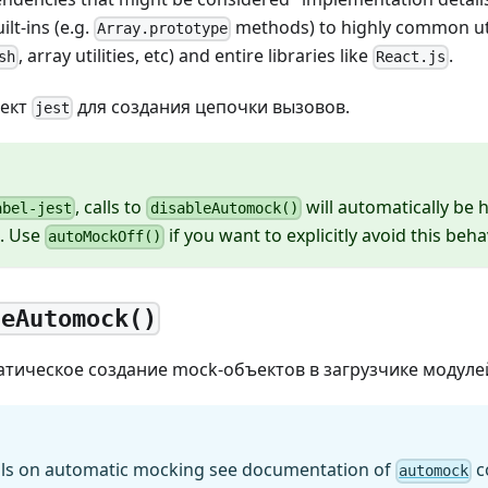
lt-ins (e.g.
methods) to highly common uti
Array.prototype
, array utilities, etc) and entire libraries like
.
sh
React.js
ъект
для создания цепочки вызовов.
jest
, calls to
will automatically be h
abel-jest
disableAutomock()
k. Use
if you want to explicitly avoid this beha
autoMockOff()
leAutomock()
тическое создание mock-объектов в загрузчике модуле
ils on automatic mocking see documentation of
c
automock