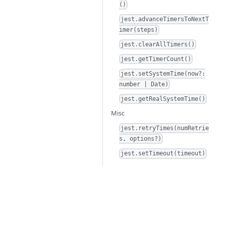
()
jest.advanceTimersToNextT
imer(steps)
jest.clearAllTimers()
jest.getTimerCount()
jest.setSystemTime(now?:
number | Date)
jest.getRealSystemTime()
Misc
jest.retryTimes(numRetrie
s, options?)
jest.setTimeout(timeout)