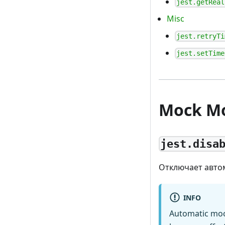
jest.getReal
Misc
jest.retryTi
jest.setTime
Mock М
jest.disa
Отключает автом
INFO
Automatic moc