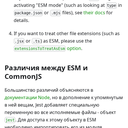
activating "ESM mode" (such as looking at
in
type
or
files), see
their docs
for
package.json
.mjs
details.
If you want to treat other file extensions (such as
or
) as ESM, please use the
.jsx
.ts
option
.
extensionsToTreatAsEsm
Различия между ESM и
CommonJS
Большинство различий объясняются в
документации Node
, но в дополнение к упомянутым
в ней вещам, Jest добавляет специальную
переменную во все исполняемые файлы - объект
. Для доступа к этому объекту в ESM
jest
необходимо импортировать его из модуля