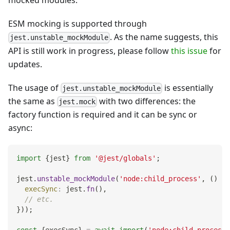
mocked modules.
ESM mocking is supported through
. As the name suggests, this
jest.unstable_mockModule
API is still work in progress, please follow
this issue
for
updates.
The usage of
is essentially
jest.unstable_mockModule
the same as
with two differences: the
jest.mock
factory function is required and it can be sync or
async:
import
{
jest
}
from
'@jest/globals'
;
jest
.
unstable_mockModule
(
'node:child_process'
,
(
)
=>
execSync
:
 jest
.
fn
(
)
,
// etc.
}
)
)
;