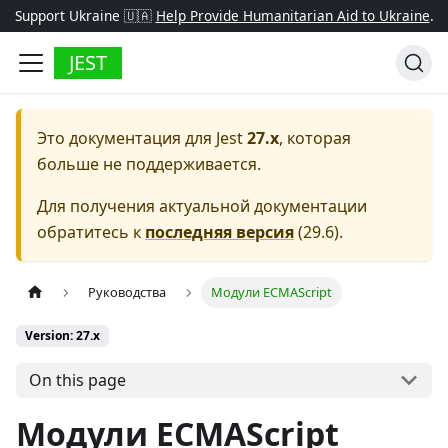
Support Ukraine 🇺🇦
Help Provide Humanitarian Aid to Ukraine
.
JEST
Это документация для
Jest
27.x
, которая
больше не поддерживается.
Для получения актуальной документации
обратитесь к
последняя версия
(
29.6
).
Руководства
Модули ECMAScript
Version: 27.x
On this page
Модули ECMAScript