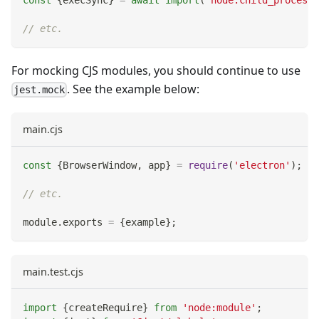
const
{
execSync
}
=
await
import
(
'node:child_process'
// etc.
For mocking CJS modules, you should continue to use
. See the example below:
jest.mock
main.cjs
const
{
BrowserWindow
,
 app
}
=
require
(
'electron'
)
;
// etc.
module
.
exports
=
{
example
}
;
main.test.cjs
import
{
createRequire
}
from
'node:module'
;