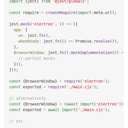
import
{
jest
}
from
'@jest/globals'
;
const
 require 
=
createRequire
(
import
.
meta
.
url
)
;
jest
.
mock
(
'electron'
,
(
)
=>
(
{
app
:
{
on
:
 jest
.
fn
(
)
,
whenReady
:
 jest
.
fn
(
(
)
=>
Promise
.
resolve
(
)
)
,
}
,
BrowserWindow
:
 jest
.
fn
(
)
.
mockImplementation
(
(
)
=>
// partial mocks.
}
)
)
,
}
)
)
;
const
{
BrowserWindow
}
=
require
(
'electron'
)
;
const
 exported 
=
require
(
'./main.cjs'
)
;
// alternatively
const
{
BrowserWindow
}
=
(
await
import
(
'electron'
)
)
.
d
const
 exported 
=
await
import
(
'./main.cjs'
)
;
// etc.