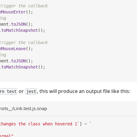
trigger the callback
nMouseEnter
(
)
;
ing
nent
.
toJSON
(
)
;
.
toMatchSnapshot
(
)
;
trigger the callback
nMouseLeave
(
)
;
ing
nent
.
toJSON
(
)
;
.
toMatchSnapshot
(
)
;
or
, this will produce an output file like this:
rn test
jest
hots__/Link.test.js.snap
changes the class when hovered 1
`
]
=
`
ormal"