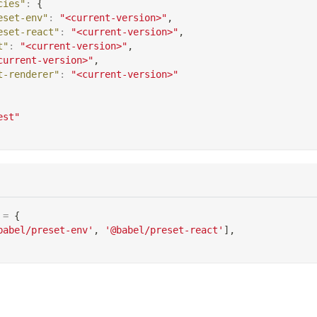
cies"
:
{
eset-env"
:
"<current-version>"
,
eset-react"
:
"<current-version>"
,
t"
:
"<current-version>"
,
current-version>"
,
t-renderer"
:
"<current-version>"
est"
=
{
babel/preset-env'
,
'@babel/preset-react'
]
,