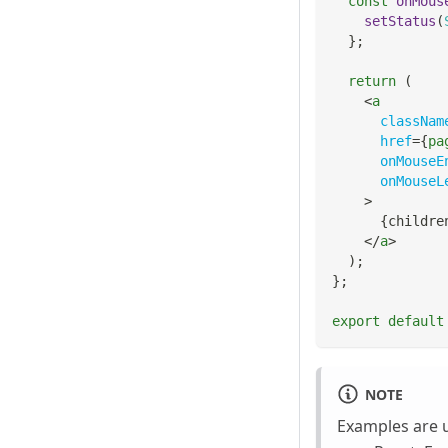
const
onMous
setStatus
(
}
;
return
(
<
a
classNam
href
=
{
pa
onMouseE
onMouseL
>
{
childre
</
a
>
)
;
}
;
export
default
NOTE
Examples are 