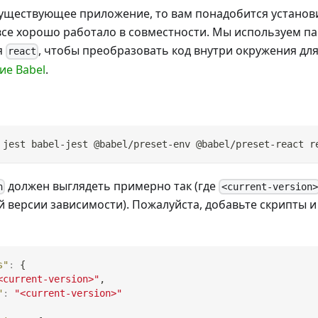
 существующее приложение, то вам понадобится установ
все хорошо работало в совместности. Мы используем п
я
, чтобы преобразовать код внутри окружения для
react
ие Babel
.
 jest babel-jest @babel/preset-env @babel/preset-react r
должен выглядеть примерно так (где
n
<current-version>
 версии зависимости). Пожалуйста, добавьте скрипты 
s"
:
{
<current-version>"
,
"
:
"<current-version>"