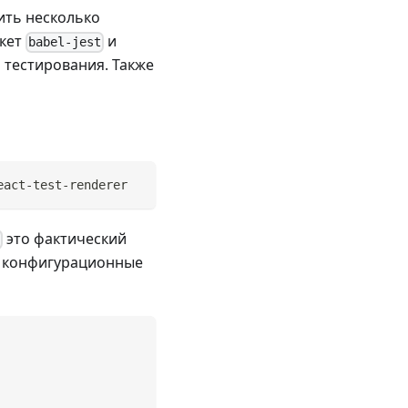
ить несколько
акет
и
babel-jest
 тестирования. Также
eact-test-renderer
это фактический
и конфигурационные