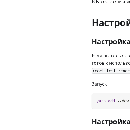
В Facebook мы и
Настро
Настройка 
Если вы только 
готов к исполь
react-test-rende
Запуск
yarn
add
 --dev
Настройка 