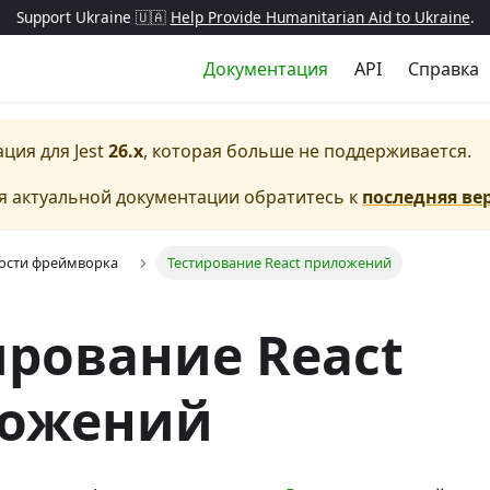
Support Ukraine 🇺🇦
Help Provide Humanitarian Aid to Ukraine
.
Документация
API
Справка
ация для
Jest
26.x
, которая больше не поддерживается.
я актуальной документации обратитесь к
последняя ве
ости фреймворка
Тестирование React приложений
ирование React
ожений