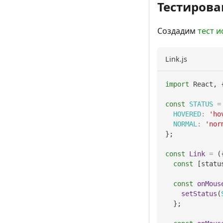
Тестиров
Создадим
тест 
Link.js
import
React
,
const
STATUS
=
HOVERED
:
'ho
NORMAL
:
'nor
}
;
const
Link
=
(
const
[
statu
const
onMous
setStatus
(
}
;