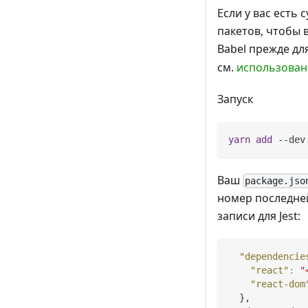
Если у вас есть
пакетов, чтобы 
Babel прежде дл
см.
использован
Запуск
yarn
add
 --dev
Ваш
package.jso
номер последней
записи для Jest:
"dependencie
"react"
:
"
"react-dom
}
,