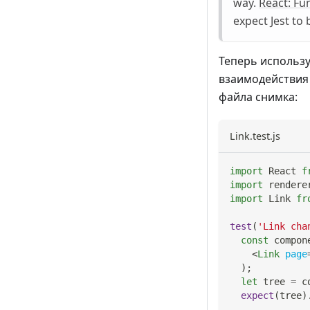
way.
React: Fu
expect Jest to
Теперь использу
взаимодействия 
файла снимка:
Link.test.js
import
React
f
import
rendere
import
Link
fr
test
(
'Link cha
const
 compon
<
Link
page
)
;
let
 tree 
=
 c
expect
(
tree
)