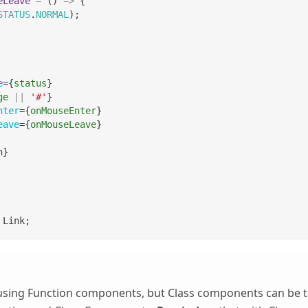
eLeave
=
(
)
=>
{
STATUS
.
NORMAL
)
;
e
=
{
status
}
ge 
||
'#'
}
nter
=
{
onMouseEnter
}
eave
=
{
onMouseLeave
}
n
}
Link
;
using Function components, but Class components can be t