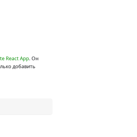
te React App
. Он
олько добавить