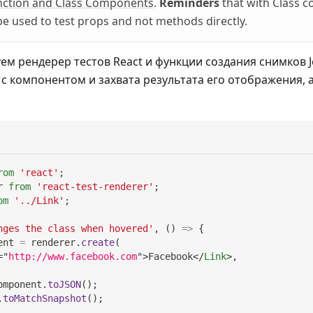
nction and Class Components
.
Reminders
that with Class 
 be used to test props and not methods directly.
ем рендерер тестов React и функции создания снимков J
с компонентом и захвата результата его отображения, 
rom
'react'
;
r
from
'react-test-renderer'
;
om
'../Link'
;
nges the class when hovered'
,
(
)
=>
{
ent 
=
 renderer
.
create
(
=
"
http://www.facebook.com
"
>
Facebook
</
Link
>
,
omponent
.
toJSON
(
)
;
.
toMatchSnapshot
(
)
;