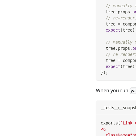
// manually 
  tree
.
props
.
o
// re-render
  tree 
=
 compo
expect
(
tree
)
// manually 
  tree
.
props
.
o
// re-render
  tree 
=
 compo
expect
(
tree
)
}
)
;
When you run
ya
__tests__/__snaps
exports
[
`
Link 
<a
  className="n