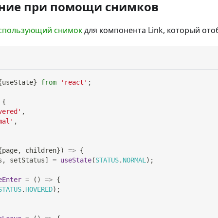
ание при помощи снимков
использующий снимок
для компонента Link, который ото
{
useState
}
from
'react'
;
{
vered'
,
mal'
,
{
page
,
 children
}
)
=>
{
s
,
 setStatus
]
=
useState
(
STATUS
.
NORMAL
)
;
eEnter
=
(
)
=>
{
STATUS
.
HOVERED
)
;