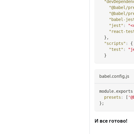
"devDependen
"@babel/pr
"@babel/pr
"babel-jes
"jest"
:
"<
"react-tes
}
,
"scripts"
:
{
"test"
:
"j
}
babel.config.js
module
.
exports
presets
:
[
'@
}
;
И все готово!