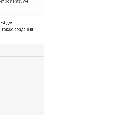
components, we
est для
а также создания