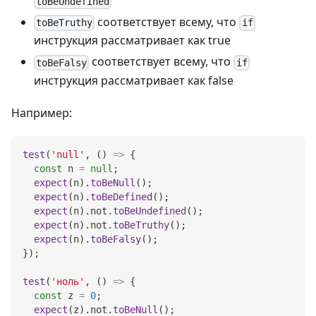
toBeUndefined
соответствует всему, что
toBeTruthy
if
инструкция рассматривает как true
соответствует всему, что
toBeFalsy
if
инструкция рассматривает как false
Например:
test
(
'null'
,
(
)
=>
{
const
 n 
=
null
;
expect
(
n
)
.
toBeNull
(
)
;
expect
(
n
)
.
toBeDefined
(
)
;
expect
(
n
)
.
not
.
toBeUndefined
(
)
;
expect
(
n
)
.
not
.
toBeTruthy
(
)
;
expect
(
n
)
.
toBeFalsy
(
)
;
}
)
;
test
(
'ноль'
,
(
)
=>
{
const
 z 
=
0
;
expect
(
z
)
.
not
.
toBeNull
(
)
;