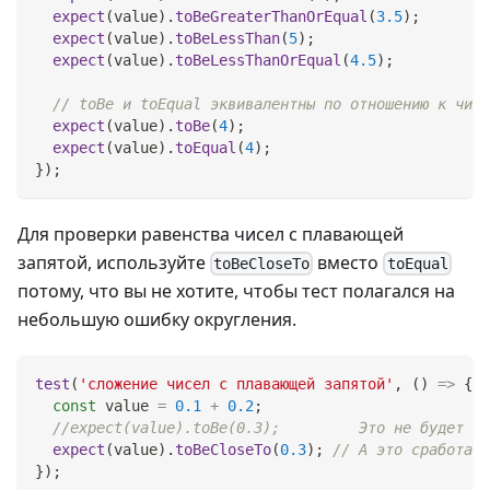
expect
(
value
)
.
toBeGreaterThanOrEqual
(
3.5
)
;
expect
(
value
)
.
toBeLessThan
(
5
)
;
expect
(
value
)
.
toBeLessThanOrEqual
(
4.5
)
;
// toBe и toEqual эквивалентны по отношению к числ
expect
(
value
)
.
toBe
(
4
)
;
expect
(
value
)
.
toEqual
(
4
)
;
}
)
;
Для проверки равенства чисел с плавающей
запятой, используйте
вместо
toBeCloseTo
toEqual
потому, что вы не хотите, чтобы тест полагался на
небольшую ошибку округления.
test
(
'сложение чисел с плавающей запятой'
,
(
)
=>
{
const
 value 
=
0.1
+
0.2
;
//expect(value).toBe(0.3);         Это не будет ра
expect
(
value
)
.
toBeCloseTo
(
0.3
)
;
// А это сработает
}
)
;