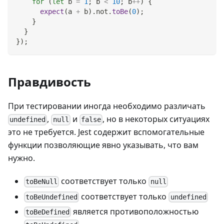
for
(
let
 b 
=
1
;
 b 
<
10
;
 b
++
)
{
expect
(
a 
+
 b
)
.
not
.
toBe
(
0
)
;
}
}
}
)
;
Правдивость
При тестировании иногда необходимо различать
,
и
, но в некоторых ситуациях
undefined
null
false
это не требуется. Jest содержит вспомогательные
функции позволяющие явно указывать, что вам
нужно.
соответствует только
toBeNull
null
соответствует только
toBeUndefined
undefined
является противоположностью
toBeDefined