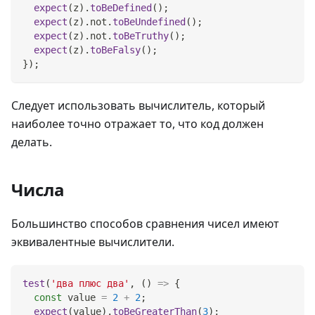
expect
(
z
)
.
toBeDefined
(
)
;
expect
(
z
)
.
not
.
toBeUndefined
(
)
;
expect
(
z
)
.
not
.
toBeTruthy
(
)
;
expect
(
z
)
.
toBeFalsy
(
)
;
}
)
;
Следует использовать вычислитель, который
наиболее точно отражает то, что код должен
делать.
Числа
Большинство способов сравнения чисел имеют
эквивалентные вычислители.
test
(
'два плюс два'
,
(
)
=>
{
const
 value 
=
2
+
2
;
expect
(
value
)
.
toBeGreaterThan
(
3
)
;