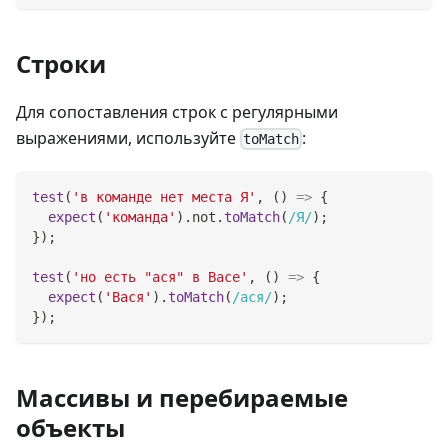
Строки
Для сопоставления строк с регулярными
выражениями, используйте
:
toMatch
test
(
'в команде нет места Я'
,
(
)
=>
{
expect
(
'команда'
)
.
not
.
toMatch
(
/
Я
/
)
;
}
)
;
test
(
'но есть "ася" в Васе'
,
(
)
=>
{
expect
(
'Вася'
)
.
toMatch
(
/
ася
/
)
;
}
)
;
Массивы и перебираемые
объекты