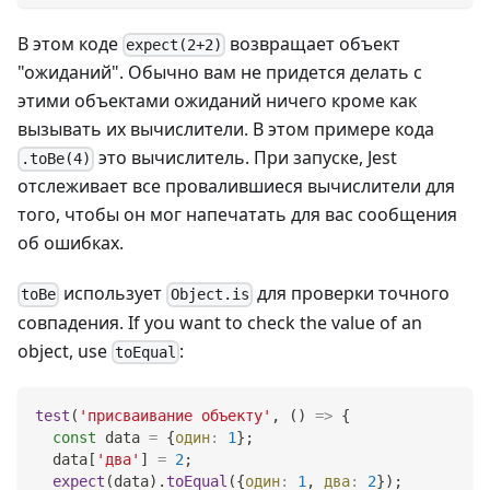
В этом коде
возвращает объект
expect(2+2)
"ожиданий". Обычно вам не придется делать с
этими объектами ожиданий ничего кроме как
вызывать их вычислители. В этом примере кода
это вычислитель. При запуске, Jest
.toBe(4)
отслеживает все провалившиеся вычислители для
того, чтобы он мог напечатать для вас сообщения
об ошибках.
использует
для проверки точного
toBe
Object.is
совпадения. If you want to check the value of an
object, use
:
toEqual
test
(
'присваивание объекту'
,
(
)
=>
{
const
 data 
=
{
один
:
1
}
;
  data
[
'два'
]
=
2
;
expect
(
data
)
.
toEqual
(
{
один
:
1
,
два
:
2
}
)
;