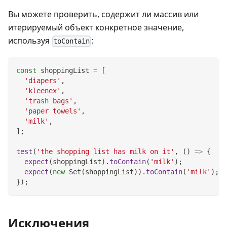
Вы можете проверить, содержит ли массив или
итерируемый объект конкретное значение,
используя
:
toContain
const
 shoppingList 
=
[
'diapers'
,
'kleenex'
,
'trash bags'
,
'paper towels'
,
'milk'
,
]
;
test
(
'the shopping list has milk on it'
,
(
)
=>
{
expect
(
shoppingList
)
.
toContain
(
'milk'
)
;
expect
(
new
Set
(
shoppingList
)
)
.
toContain
(
'milk'
)
;
}
)
;
Исключения