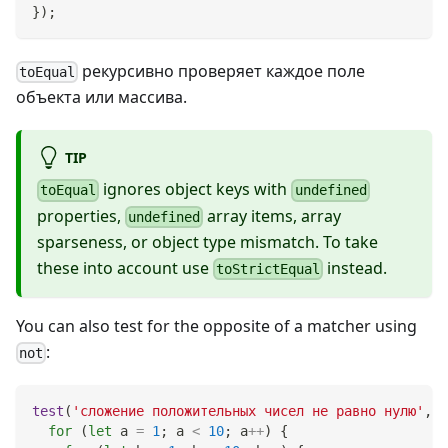
}
)
;
рекурсивно проверяет каждое поле
toEqual
объекта или массива.
TIP
ignores object keys with
toEqual
undefined
properties,
array items, array
undefined
sparseness, or object type mismatch. To take
these into account use
instead.
toStrictEqual
You can also test for the opposite of a matcher using
:
not
test
(
'сложение положительных чисел не равно нулю'
,
(
for
(
let
 a 
=
1
;
 a 
<
10
;
 a
++
)
{