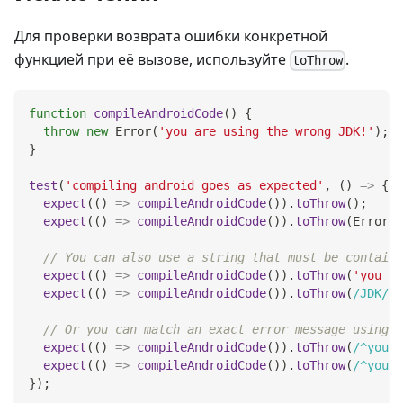
Для проверки возврата ошибки конкретной
функцией при её вызове, используйте
.
toThrow
function
compileAndroidCode
(
)
{
throw
new
Error
(
'you are using the wrong JDK!'
)
;
}
test
(
'compiling android goes as expected'
,
(
)
=>
{
expect
(
(
)
=>
compileAndroidCode
(
)
)
.
toThrow
(
)
;
expect
(
(
)
=>
compileAndroidCode
(
)
)
.
toThrow
(
Error
)
;
// You can also use a string that must be containe
expect
(
(
)
=>
compileAndroidCode
(
)
)
.
toThrow
(
'you ar
expect
(
(
)
=>
compileAndroidCode
(
)
)
.
toThrow
(
/
JDK
/
)
;
// Or you can match an exact error message using a
expect
(
(
)
=>
compileAndroidCode
(
)
)
.
toThrow
(
/
^you a
expect
(
(
)
=>
compileAndroidCode
(
)
)
.
toThrow
(
/
^you a
}
)
;