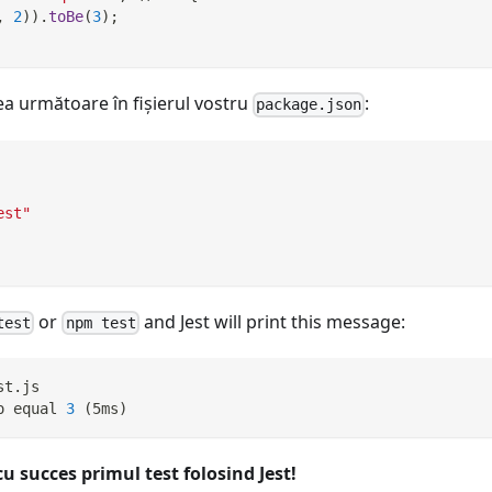
,
2
)
)
.
toBe
(
3
)
;
a următoare în fișierul vostru
:
package.json
est"
or
and Jest will print this message:
test
npm test
st.js
o equal 
3
(
5ms
)
cu succes primul test folosind Jest!