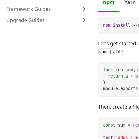
npm
Yarn
Framework Guides
Upgrade Guides
npm
install
 --
Let's get started 
file:
sum.js
function
sum
(
a
return
 a 
+
 b
}
module
.
exports
Then, create a f
const
 sum 
=
re
test
(
'adds 1 +