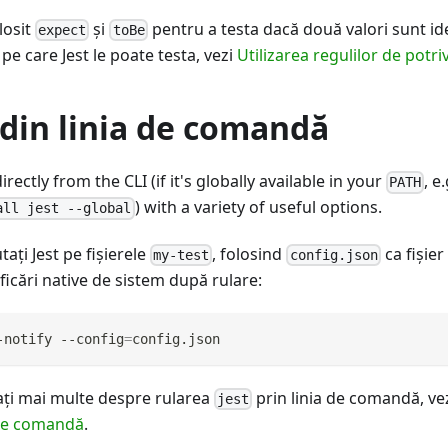
losit
și
pentru a testa dacă două valori sunt ide
expect
toBe
pe care Jest le poate testa, vezi
Utilizarea regulilor de potri
din linia de comandă
irectly from the CLI (if it's globally available in your
, e
PATH
) with a variety of useful options.
all jest --global
aţi Jest pe fişierele
, folosind
ca fişier
my-test
config.json
ficări native de sistem după rulare:
-notify --config
=
config.json
laţi mai multe despre rularea
prin linia de comandă, ve
jest
 de comandă
.