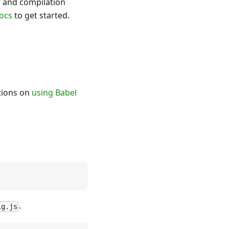
, and compilation
ocs
to get started.
ctions on
using Babel
.
ig.js