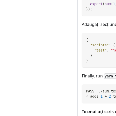
expect
(
sum
(
1
}
)
;
Adăugați secțiune
{
"scripts"
:
{
"test"
:
"j
}
}
Finally, run
yarn 
PASS  ./sum.te
✓ adds 
1
 + 
2
 t
Tocmai ați scris 