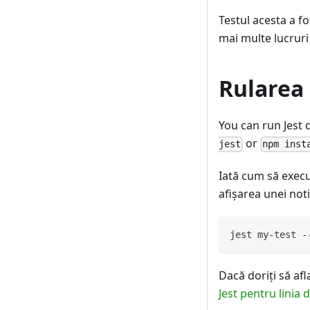
Testul acesta a fo
mai multe lucruri 
Rularea 
You can run Jest d
or
jest
npm inst
Iată cum să execut
afişarea unei noti
jest my-test -
Dacă doriţi să af
Jest pentru linia