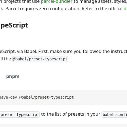
in projects that use
parcel-bundler
to manage assets, styles
k. Parcel requires zero configuration. Refer to the official
d
ypeScript
eScript, via Babel. First, make sure you followed the instru
ll the
:
@babel/preset-typescript
pnpm
save-dev @babel/preset-typescript
to the list of presets in your
/preset-typescript
babel.conf