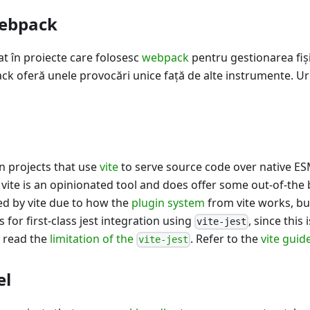
Webpack
izat în proiecte care folosesc
webpack
pentru gestionarea fișie
ck oferă unele provocări unice față de alte instrumente. U
in projects that use
vite
to serve source code over native E
 vite is an opinionated tool and does offer some out-of-the 
ed by vite due to how the
plugin system
from vite works, bu
for first-class jest integration using
, since this
vite-jest
l read the
limitation of the
. Refer to the
vite guid
vite-jest
el