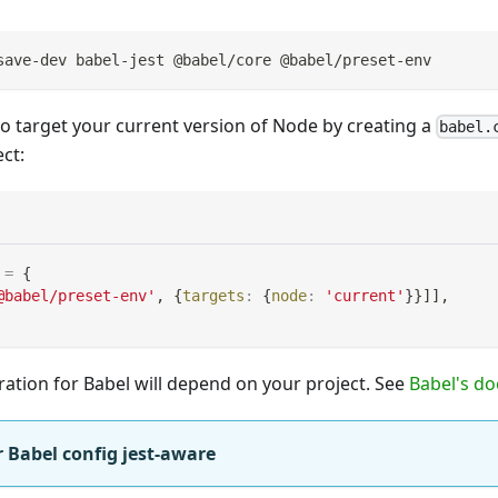
save-dev babel-jest @babel/core @babel/preset-env
o target your current version of Node by creating a
babel.
ct:
=
{
@babel/preset-env'
,
{
targets
:
{
node
:
'current'
}
}
]
]
,
ration for Babel will depend on your project. See
Babel's do
 Babel config jest-aware