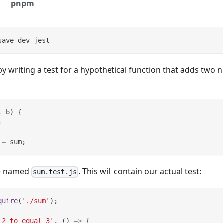
pnpm
save-dev jest
by writing a test for a hypothetical function that adds two n
,
 b
)
{
;
=
 sum
;
ile named
. This will contain our actual test:
sum.test.js
quire
(
'./sum'
)
;
 2 to equal 3'
,
(
)
=>
{