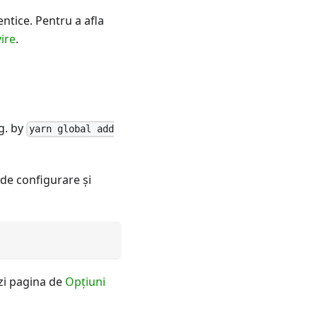
ntice. Pentru a afla
vire
.
.g. by
yarn global add
 de configurare şi
zi pagina de
Opțiuni