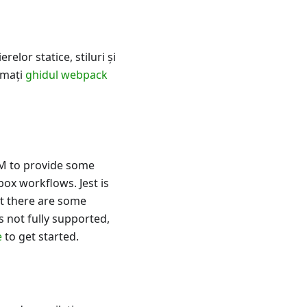
relor statice, stiluri şi
rmați
ghidul webpack
SM to provide some
box workflows. Jest is
t there are some
 is not fully supported,
e
to get started.