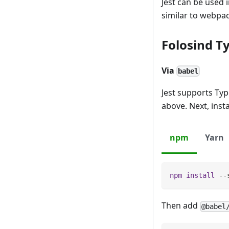
Jest can be used 
similar to webpac
Folosind T
Via
babel
Jest supports Typ
above. Next, insta
npm
Yarn
npm
install
 --
Then add
@babel