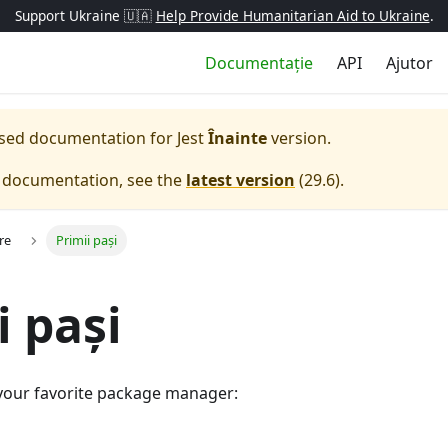
Support Ukraine 🇺🇦
Help Provide Humanitarian Aid to Ukraine
.
Documentație
API
Ajutor
eased documentation for
Jest
Înainte
version.
e documentation, see the
latest version
(
29.6
).
re
Primii pași
i pași
g your favorite package manager: