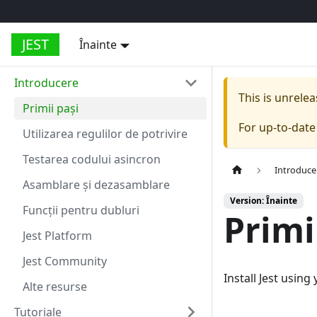
JEST
Înainte
Introducere
This is unrel
Primii pași
For up-to-dat
Utilizarea regulilor de potrivire
Testarea codului asincron
Introduce
Asamblare și dezasamblare
Version: Înainte
Funcții pentru dubluri
Primi
Jest Platform
Jest Community
Install Jest usin
Alte resurse
Tutoriale