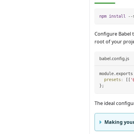
npm
install
 --
Configure Babel t
root of your proje
babel.config.js
module
.
exports
presets
:
[
[
'
}
;
The ideal configu
Making your