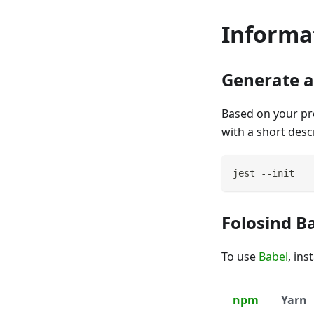
Informa
Generate a 
Based on your proj
with a short desc
jest --init
Folosind B
To use
Babel
, in
npm
Yarn