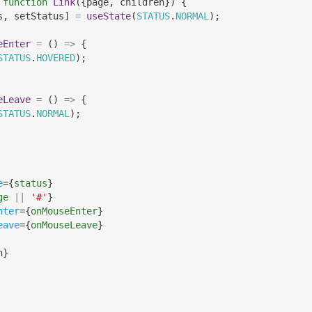
function
Link
(
{
page
,
 children
}
)
{
s
,
 setStatus
]
=
useState
(
STATUS
.
NORMAL
)
;
eEnter
=
(
)
=>
{
STATUS
.
HOVERED
)
;
eLeave
=
(
)
=>
{
STATUS
.
NORMAL
)
;
e
=
{
status
}
ge 
||
'#'
}
nter
=
{
onMouseEnter
}
eave
=
{
onMouseLeave
}
n
}