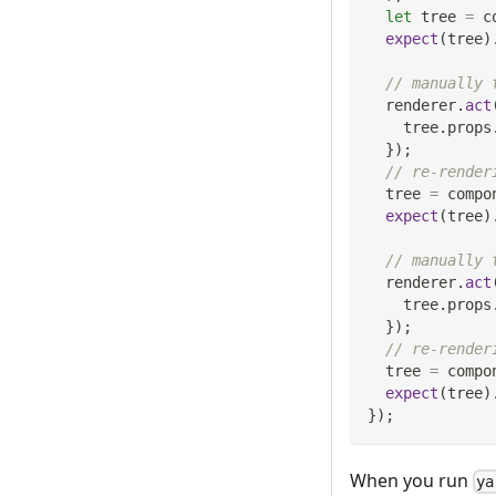
let
 tree 
=
 c
expect
(
tree
)
// manually 
  renderer
.
act
    tree
.
props
}
)
;
// re-render
  tree 
=
 compo
expect
(
tree
)
// manually 
  renderer
.
act
    tree
.
props
}
)
;
// re-render
  tree 
=
 compo
expect
(
tree
)
}
)
;
When you run
ya