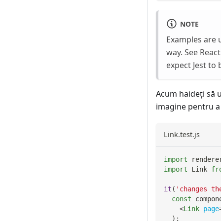
NOTE
Examples are 
way. See
React
expect Jest to
Acum haideţi să u
imagine pentru a 
Link.test.js
import
rendere
import
Link
fr
it
(
'changes th
const
 compon
<
Link
page
)
;