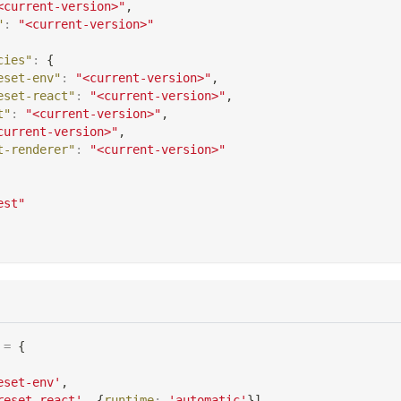
<current-version>"
,
"
:
"<current-version>"
cies"
:
{
eset-env"
:
"<current-version>"
,
eset-react"
:
"<current-version>"
,
t"
:
"<current-version>"
,
current-version>"
,
t-renderer"
:
"<current-version>"
est"
=
{
eset-env'
,
reset-react'
,
{
runtime
:
'automatic'
}
]
,