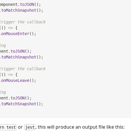
omponent
.
toJSON
(
)
;
.
toMatchSnapshot
(
)
;
trigger the callback
(
(
)
=>
{
.
onMouseEnter
(
)
;
ing
nent
.
toJSON
(
)
;
.
toMatchSnapshot
(
)
;
trigger the callback
(
(
)
=>
{
.
onMouseLeave
(
)
;
ing
nent
.
toJSON
(
)
;
.
toMatchSnapshot
(
)
;
or
, this will produce an output file like this:
rn test
jest