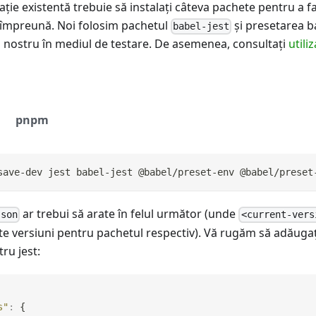
aţie existentă trebuie să instalaţi câteva pachete pentru a f
 împreună. Noi folosim pachetul
şi presetarea 
babel-jest
 nostru în mediul de testare. De asemenea, consultaţi
utili
pnpm
save-dev jest babel-jest @babel/preset-env @babel/preset
ar trebui să arate în felul următor (unde
json
<current-vers
nte versiuni pentru pachetul respectiv). Vă rugăm să adăugaţi
ru jest:
s"
:
{