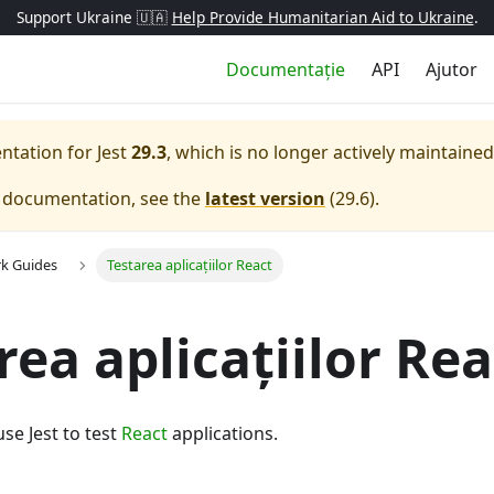
Support Ukraine 🇺🇦
Help Provide Humanitarian Aid to Ukraine
.
Documentație
API
Ajutor
entation for
Jest
29.3
, which is no longer actively maintained
e documentation, see the
latest version
(
29.6
).
k Guides
Testarea aplicațiilor React
rea aplicațiilor Rea
se Jest to test
React
applications.