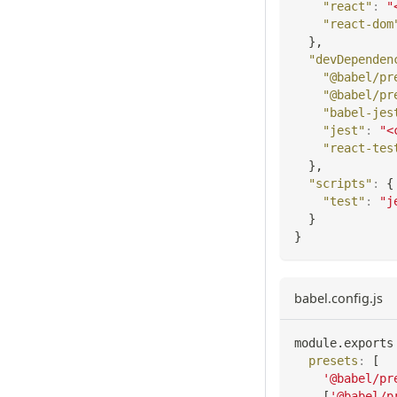
"react"
:
"
"react-dom
}
,
"devDependen
"@babel/pr
"@babel/pr
"babel-jes
"jest"
:
"<
"react-tes
}
,
"scripts"
:
{
"test"
:
"j
}
}
babel.config.js
module
.
exports
presets
:
[
'@babel/pr
[
'@babel/p