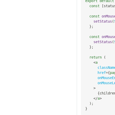
export
default
const
[
statu
const
onMous
setStatus
(
}
;
const
onMous
setStatus
(
}
;
return
(
<
a
classNam
href
=
{
pa
onMouseE
onMouseL
>
{
childre
</
a
>
)
;
}