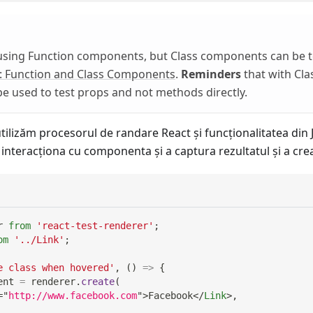
using Function components, but Class components can be t
: Function and Class Components
.
Reminders
that with Cl
 be used to test props and not methods directly.
tilizăm procesorul de randare React şi funcționalitatea din 
interacţiona cu componenta şi a captura rezultatul şi a crea
r
from
'react-test-renderer'
;
om
'../Link'
;
e class when hovered'
,
(
)
=>
{
ent 
=
 renderer
.
create
(
=
"
http://www.facebook.com
"
>
Facebook
</
Link
>
,