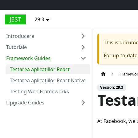
JEST
29.3
Introducere
This is docum
Tutoriale
For up-to-dat
Framework Guides
Testarea aplicațiilor React
Framewor
Testarea aplicațiilor React Native
Version: 29.3
Testing Web Frameworks
Testa
Upgrade Guides
At Facebook, we u