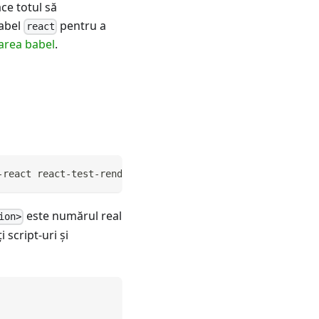
ace totul să
babel
pentru a
react
zarea babel
.
-react react-test-renderer
este numărul real
ion>
 script-uri şi