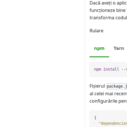
Dacă aveţi o aplic
funcționeze bine
transforma codul
Rulare
npm
Yarn
npm
install
 --
Fișierul
package.
al celei mai rece
configurările pent
{
"dependencie