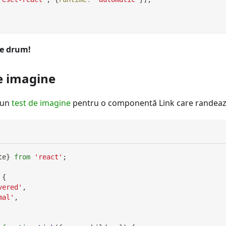
de drum!
e imagine
 un
test de imagine
pentru o componentă Link care randează
te
}
from
'react'
;
{
vered'
,
mal'
,