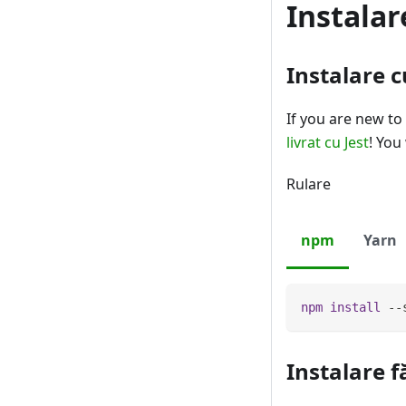
Instalar
Instalare 
If you are new t
livrat cu Jest
! You
Rulare
npm
Yarn
npm
install
 --
Instalare 