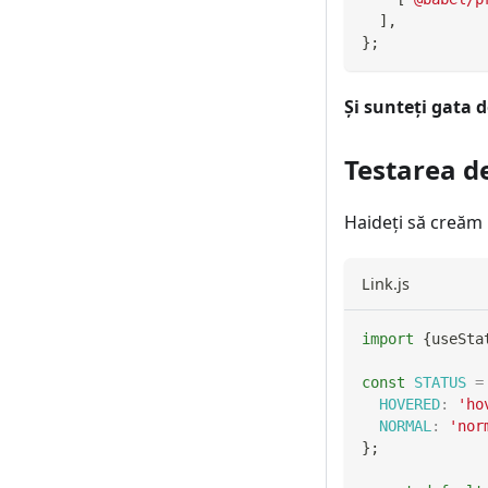
]
,
}
;
Și sunteți gata 
Testarea d
Haideți să creăm
Link.js
import
{
useSta
const
STATUS
=
HOVERED
:
'ho
NORMAL
:
'nor
}
;