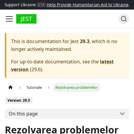
Support Ukraine 🇺🇦
Help Provide Humanitarian Aid to Ukraine
.
JEST
This is documentation for
Jest
29.3
, which is no
longer actively maintained.
For up-to-date documentation, see the
latest
version
(
29.6
).
Tutoriale
Rezolvarea problemelor
Version: 29.3
On this page
Rezolvarea problemelor