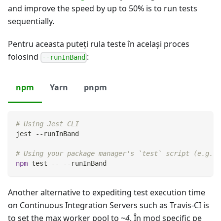
and improve the speed by up to 50% is to run tests
sequentially.
Pentru aceasta puteţi rula teste în acelaşi proces
folosind
:
--runInBand
npm
Yarn
pnpm
# Using Jest CLI
jest --runInBand
# Using your package manager's `test` script (e.g. w
npm
test
 -- --runInBand
Another alternative to expediting test execution time
on Continuous Integration Servers such as Travis-CI is
to set the max worker pool to ~
4
. În mod specific pe