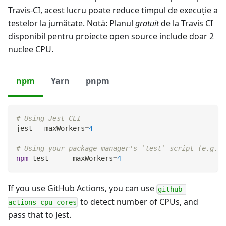
Travis-CI, acest lucru poate reduce timpul de execuție a
testelor la jumătate. Notă: Planul
gratuit
de la Travis CI
disponibil pentru proiecte open source include doar 2
nuclee CPU.
npm
Yarn
pnpm
# Using Jest CLI
jest --maxWorkers
=
4
# Using your package manager's `test` script (e.g. w
npm
test
 -- --maxWorkers
=
4
If you use GitHub Actions, you can use
github-
to detect number of CPUs, and
actions-cpu-cores
pass that to Jest.