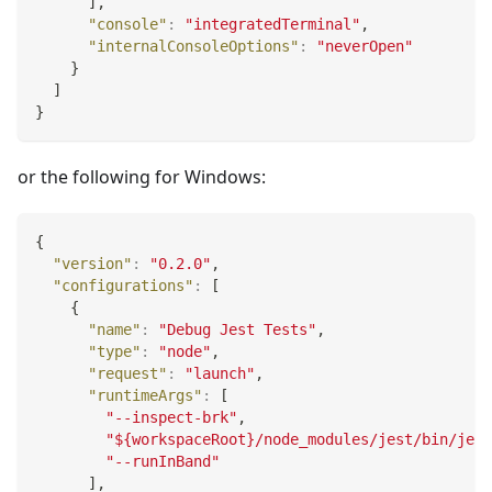
]
,
"console"
:
"integratedTerminal"
,
"internalConsoleOptions"
:
"neverOpen"
}
]
}
or the following for Windows:
{
"version"
:
"0.2.0"
,
"configurations"
:
[
{
"name"
:
"Debug Jest Tests"
,
"type"
:
"node"
,
"request"
:
"launch"
,
"runtimeArgs"
:
[
"--inspect-brk"
,
"${workspaceRoot}/node_modules/jest/bin/jest
"--runInBand"
]
,