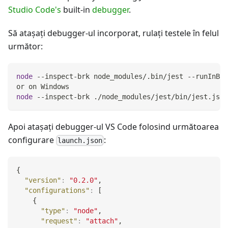
Studio Code's
built-in
debugger
.
Să ataşaţi debugger-ul incorporat, rulaţi testele în felul
următor:
node
 --inspect-brk node_modules/.bin/jest --runInBan
or on Windows
node
 --inspect-brk ./node_modules/jest/bin/jest.js -
Apoi ataşaţi debugger-ul VS Code folosind următoarea
configurare
:
launch.json
{
"version"
:
"0.2.0"
,
"configurations"
:
[
{
"type"
:
"node"
,
"request"
:
"attach"
,