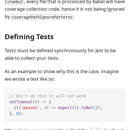
, every file that is processed by Babel will have
istanbul
coverage collection code, hence it is not being ignored
by
.
coveragePathIgnorePatterns
Defining Tests
Tests must be defined synchronously for Jest to be
able to collect your tests.
As an example to show why this is the case, imagine
we wrote a test like so:
// Don't do this it will not work
setTimeout
(
(
)
=>
{
it
(
'passes'
,
(
)
=>
expect
(
1
)
.
toBe
(
1
)
)
;
}
,
0
)
;