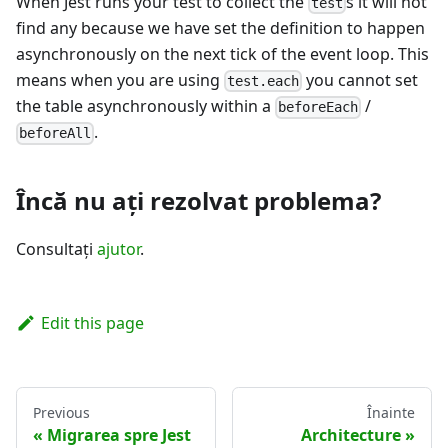
When Jest runs your test to collect the
s it will not
test
find any because we have set the definition to happen
asynchronously on the next tick of the event loop. This
means when you are using
you cannot set
test.each
the table asynchronously within a
/
beforeEach
.
beforeAll
Încă nu ați rezolvat problema?
Consultaţi
ajutor
.
Edit this page
Previous
Înainte
Migrarea spre Jest
Architecture