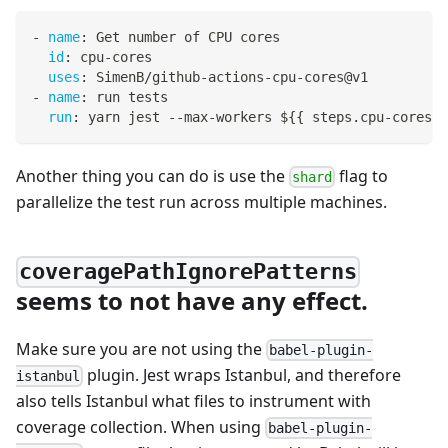
-
name
:
 Get number of CPU cores
id
:
 cpu
-
cores
uses
:
 SimenB/github
-
actions
-
cpu
-
cores@v1
-
name
:
 run tests
run
:
 yarn jest 
-
-
max
-
workers $
{
{
 steps.cpu
-
cores.o
Another thing you can do is use the
flag to
shard
parallelize the test run across multiple machines.
coveragePathIgnorePatterns
seems to not have any effect.
Make sure you are not using the
babel-plugin-
plugin. Jest wraps Istanbul, and therefore
istanbul
also tells Istanbul what files to instrument with
coverage collection. When using
babel-plugin-