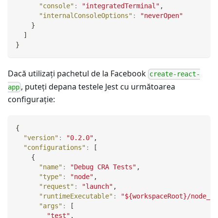
"console"
:
"integratedTerminal"
,
"internalConsoleOptions"
:
"neverOpen"
}
]
}
Dacă utilizaţi pachetul de la Facebook
create-react-
, puteţi depana testele Jest cu următoarea
app
configurație:
{
"version"
:
"0.2.0"
,
"configurations"
:
[
{
"name"
:
"Debug CRA Tests"
,
"type"
:
"node"
,
"request"
:
"launch"
,
"runtimeExecutable"
:
"${workspaceRoot}/node_mo
"args"
:
[
"test"
,