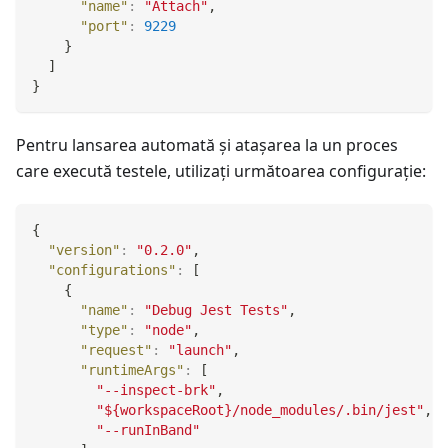
"name"
:
"Attach"
,
"port"
:
9229
}
]
}
Pentru lansarea automată şi ataşarea la un proces
care execută testele, utilizaţi următoarea configuraţie:
{
"version"
:
"0.2.0"
,
"configurations"
:
[
{
"name"
:
"Debug Jest Tests"
,
"type"
:
"node"
,
"request"
:
"launch"
,
"runtimeArgs"
:
[
"--inspect-brk"
,
"${workspaceRoot}/node_modules/.bin/jest"
,
"--runInBand"