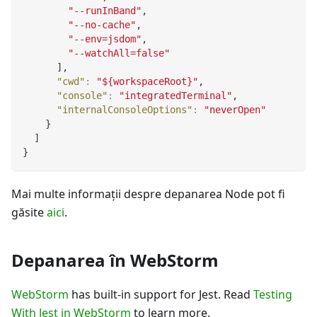
"--runInBand"
,
"--no-cache"
,
"--env=jsdom"
,
"--watchAll=false"
]
,
"cwd"
:
"${workspaceRoot}"
,
"console"
:
"integratedTerminal"
,
"internalConsoleOptions"
:
"neverOpen"
}
]
}
Mai multe informaţii despre depanarea Node pot fi
găsite
aici
.
Depanarea în WebStorm
WebStorm
has built-in support for Jest. Read
Testing
With Jest in WebStorm
to learn more.