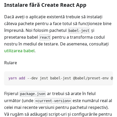
Instalare fără Create React App
Dacă aveţi o aplicaţie existentă trebuie să instalaţi
câteva pachete pentru a face totul să funcționeze bine
împreună. Noi folosim pachetul
şi
babel-jest
presetarea babel
pentru a transforma codul
react
nostru în mediul de testare. De asemenea, consultaţi
utilizarea babel
.
Rulare
yarn
add
 --dev jest babel-jest @babel/preset-env @ba
Fișierul
ar trebui să arate în felul
package.json
următor (unde
este numărul real al
<current-version>
celei mai recente versiuni pentru pachetul respectiv).
Vă rugăm să adăugaţi script-uri şi configurările pentru