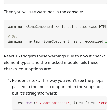
Then you will see warnings in the console:
Warning: 
<
SomeComponent /
>
 is using uppercase HTML. 
# Or:
Warning: The tag 
<
SomeComponent
>
 is unrecognized 
in
 
React 16 triggers these warnings due to how it checks
element types, and the mocked module fails these
checks. Your options are:
Render as text. This way you won't see the props
passed to the mock component in the snapshot,
but it's straightforward:
jest
.
mock
(
'./SomeComponent'
,
(
)
=>
(
)
=>
'SomeCo