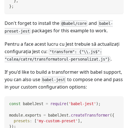
}
,
}
;
Don't forget to install the
and
@babel/core
babel-
packages for this example to work.
preset-jest
Pentru a face acest lucru cu Jest trebuie să actualizați
configurația Jest cu:
"transform": {"\\.js$":
.
"calea/catre/transformatorul-personalizat.js"}
If you'd like to build a transformer with babel support,
you can also use
to compose one and pass
babel-jest
in your custom configuration options:
const
 babelJest 
=
require
(
'babel-jest'
)
;
module
.
exports
=
 babelJest
.
createTransformer
(
{
presets
:
[
'my-custom-preset'
]
,
}
)
;