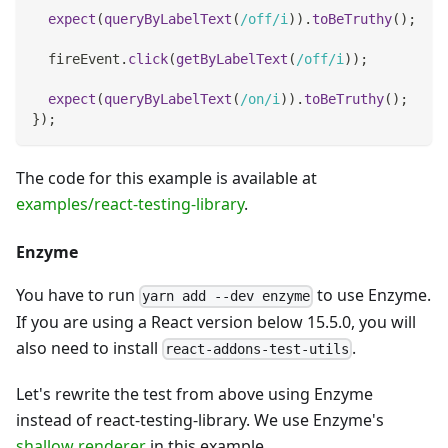
expect
(
queryByLabelText
(
/
off
/
i
)
)
.
toBeTruthy
(
)
;
  fireEvent
.
click
(
getByLabelText
(
/
off
/
i
)
)
;
expect
(
queryByLabelText
(
/
on
/
i
)
)
.
toBeTruthy
(
)
;
}
)
;
The code for this example is available at
examples/react-testing-library
.
Enzyme
You have to run
to use Enzyme.
yarn add --dev enzyme
If you are using a React version below 15.5.0, you will
also need to install
.
react-addons-test-utils
Let's rewrite the test from above using Enzyme
instead of react-testing-library. We use Enzyme's
shallow renderer
in this example.