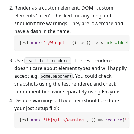
Render as a custom element. DOM "custom
elements" aren't checked for anything and
shouldn't fire warnings. They are lowercase and
have a dash in the name.
jest
.
mock
(
'./Widget'
,
(
)
=>
(
)
=>
<
mock-widget
/
Use
. The test renderer
react-test-renderer
doesn't care about element types and will happily
accept e.g.
. You could check
SomeComponent
snapshots using the test renderer, and check
component behavior separately using Enzyme.
Disable warnings all together (should be done in
your jest setup file):
jest
.
mock
(
'fbjs/lib/warning'
,
(
)
=>
require
(
'fbj