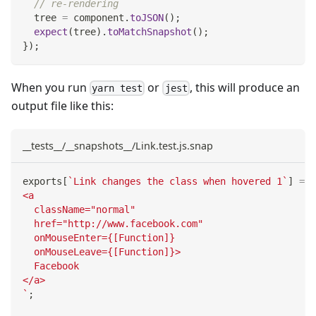
// re-rendering
  tree 
=
 component
.
toJSON
(
)
;
expect
(
tree
)
.
toMatchSnapshot
(
)
;
}
)
;
When you run
or
, this will produce an
yarn test
jest
output file like this:
__tests__/__snapshots__/Link.test.js.snap
exports
[
`
Link changes the class when hovered 1
`
]
=
`
<a
  className="normal"
  href="http://www.facebook.com"
  onMouseEnter={[Function]}
  onMouseLeave={[Function]}>
  Facebook
</a>
`
;