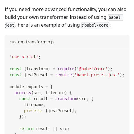
If you need more advanced functionality, you can also
build your own transformer. Instead of using
babel-
, here is an example of using
:
jest
@babel/core
custom-transformer.js
'use strict'
;
const
{
transform
}
=
require
(
'@babel/core'
)
;
const
 jestPreset 
=
require
(
'babel-preset-jest'
)
;
module
.
exports
=
{
process
(
src
,
 filename
)
{
const
 result 
=
transform
(
src
,
{
      filename
,
presets
:
[
jestPreset
]
,
}
)
;
return
 result 
||
 src
;