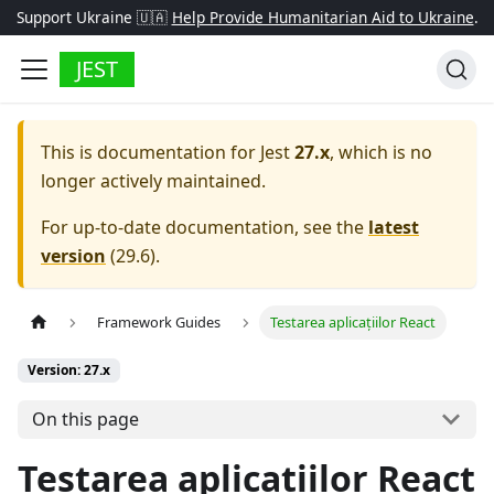
Support Ukraine 🇺🇦
Help Provide Humanitarian Aid to Ukraine
.
JEST
This is documentation for
Jest
27.x
, which is no
longer actively maintained.
For up-to-date documentation, see the
latest
version
(
29.6
).
Framework Guides
Testarea aplicațiilor React
Version: 27.x
On this page
Testarea aplicațiilor React