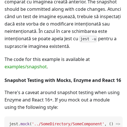
comparat cu imaginea creată anterior. The snapshot
should be committed along with code changes. Atunci
când un test de imagine eșuează, trebuie să inspectați
dacă este vorba de o modificare intenționată sau
neintenţionată. În cazul în care schimbarea este
intenționată se poate apela Jest cu
pentru a
jest -u
suprascrie imaginea existentă.
The code for this example is available at
examples/snapshot
.
Snapshot Testing with Mocks, Enzyme and React 16
There's a caveat around snapshot testing when using
Enzyme and React 16+. If you mock out a module
using the following style:
jest
.
mock
(
'../SomeDirectory/SomeComponent'
,
(
)
=>
'S