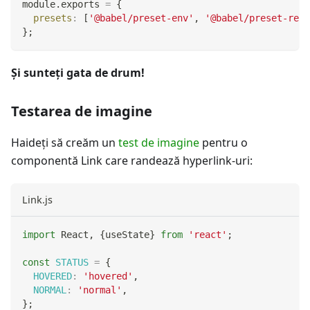
module
.
exports
=
{
presets
:
[
'@babel/preset-env'
,
'@babel/preset-reac
}
;
Și sunteți gata de drum!
Testarea de imagine
Haideți să creăm un
test de imagine
pentru o
componentă Link care randează hyperlink-uri:
Link.js
import
React
,
{
useState
}
from
'react'
;
const
STATUS
=
{
HOVERED
:
'hovered'
,
NORMAL
:
'normal'
,
}
;