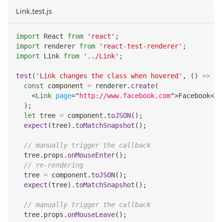
Link.test.js
import
React
from
'react'
;
import
renderer
from
'react-test-renderer'
;
import
Link
from
'../Link'
;
test
(
'Link changes the class when hovered'
,
(
)
=>
{
const
 component 
=
 renderer
.
create
(
<
Link
page
=
"
http://www.facebook.com
"
>
Facebook
</
L
)
;
let
 tree 
=
 component
.
toJSON
(
)
;
expect
(
tree
)
.
toMatchSnapshot
(
)
;
// manually trigger the callback
  tree
.
props
.
onMouseEnter
(
)
;
// re-rendering
  tree 
=
 component
.
toJSON
(
)
;
expect
(
tree
)
.
toMatchSnapshot
(
)
;
// manually trigger the callback
  tree
.
props
.
onMouseLeave
(
)
;