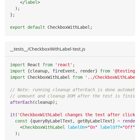
</
label
>
)
;
}
;
export
default
CheckboxWithLabel
;
__tests__/CheckboxWithLabel-test.js
import
React
from
'react'
;
import
{
cleanup
,
 fireEvent
,
 render
}
from
'@testing-l
import
CheckboxWithLabel
from
'../CheckboxWithLabel'
// Note: running cleanup afterEach is done automatic
// unmount and cleanup DOM after the test is finishe
afterEach
(
cleanup
)
;
it
(
'CheckboxWithLabel changes the text after click'
,
const
{
queryByLabelText
,
 getByLabelText
}
=
render
(
<
CheckboxWithLabel
labelOn
=
"
On
"
labelOff
=
"
Off
"
/
)
;