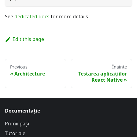
See
dedicated docs
for more details.
Edit this page
Previous
Înainte
Architecture
Testarea aplicațiilor
React Native
Documentație
Primii pași
Tutoriale