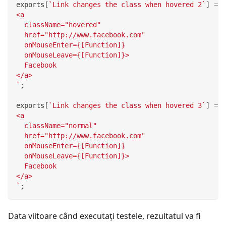
exports
[
`
Link changes the class when hovered 2
`
]
=
`
<a
  className="hovered"
  href="http://www.facebook.com"
  onMouseEnter={[Function]}
  onMouseLeave={[Function]}>
  Facebook
</a>
`
;
exports
[
`
Link changes the class when hovered 3
`
]
=
`
<a
  className="normal"
  href="http://www.facebook.com"
  onMouseEnter={[Function]}
  onMouseLeave={[Function]}>
  Facebook
</a>
`
;
Data viitoare când executaţi testele, rezultatul va fi