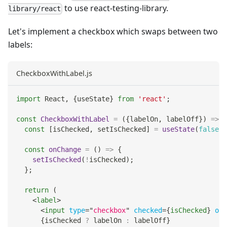
to use react-testing-library.
library/react
Let's implement a checkbox which swaps between two
labels:
CheckboxWithLabel.js
import
React
,
{
useState
}
from
'react'
;
const
CheckboxWithLabel
=
(
{
labelOn
,
 labelOff
}
)
=>
{
const
[
isChecked
,
 setIsChecked
]
=
useState
(
false
)
;
const
onChange
=
(
)
=>
{
setIsChecked
(
!
isChecked
)
;
}
;
return
(
<
label
>
<
input
type
=
"
checkbox
"
checked
=
{
isChecked
}
onC
{
isChecked 
?
 labelOn 
:
 labelOff
}