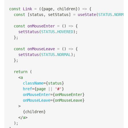
const
Link
=
(
{
page
,
 children
}
)
=>
{
const
[
status
,
 setStatus
]
=
useState
(
STATUS
.
NORMAL
const
onMouseEnter
=
(
)
=>
{
setStatus
(
STATUS
.
HOVERED
)
;
}
;
const
onMouseLeave
=
(
)
=>
{
setStatus
(
STATUS
.
NORMAL
)
;
}
;
return
(
<
a
className
=
{
status
}
href
=
{
page 
||
'#'
}
onMouseEnter
=
{
onMouseEnter
}
onMouseLeave
=
{
onMouseLeave
}
>
{
children
}
</
a
>
)
;