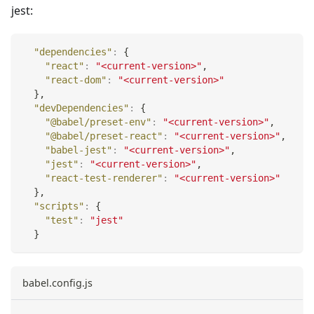
jest:
"dependencies"
:
{
"react"
:
"<current-version>"
,
"react-dom"
:
"<current-version>"
}
,
"devDependencies"
:
{
"@babel/preset-env"
:
"<current-version>"
,
"@babel/preset-react"
:
"<current-version>"
,
"babel-jest"
:
"<current-version>"
,
"jest"
:
"<current-version>"
,
"react-test-renderer"
:
"<current-version>"
}
,
"scripts"
:
{
"test"
:
"jest"
}
babel.config.js