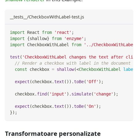
__tests__/CheckboxWithLabel-test.js
import
React
from
'react'
;
import
{
shallow
}
from
'enzyme'
;
import
CheckboxWithLabel
from
'../CheckboxWithLabel'
test
(
'CheckboxWithLabel changes the text after click
// Render a checkbox with label in the document
const
 checkbox 
=
shallow
(
<
CheckboxWithLabel
labelO
expect
(
checkbox
.
text
(
)
)
.
toBe
(
'Off'
)
;
  checkbox
.
find
(
'input'
)
.
simulate
(
'change'
)
;
expect
(
checkbox
.
text
(
)
)
.
toBe
(
'On'
)
;
}
)
;
Transformatoare personalizate