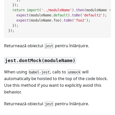
}
)
;
return
import
(
'../moduleName'
)
.
then
(
moduleName
=>
expect
(
moduleName
.
default
)
.
toBe
(
'default2'
)
;
expect
(
moduleName
.
foo
)
.
toBe
(
'foo2'
)
;
}
)
;
}
)
;
Returnează obiectul
pentru înlănţuire.
jest
jest.dontMock(moduleName)
When using
, calls to
will
babel-jest
unmock
automatically be hoisted to the top of the code block.
Use this method if you want to explicitly avoid this
behavior.
Returnează obiectul
pentru înlănţuire.
jest