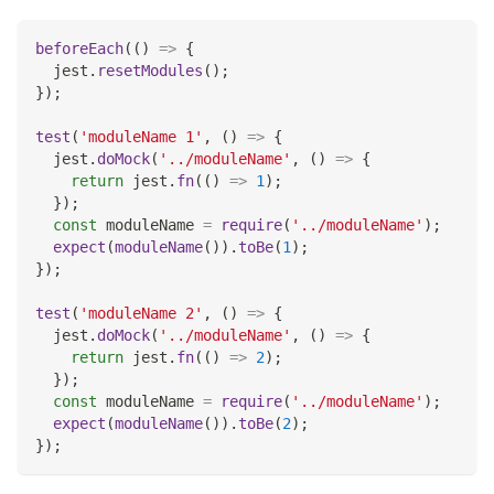
beforeEach
(
(
)
=>
{
  jest
.
resetModules
(
)
;
}
)
;
test
(
'moduleName 1'
,
(
)
=>
{
  jest
.
doMock
(
'../moduleName'
,
(
)
=>
{
return
 jest
.
fn
(
(
)
=>
1
)
;
}
)
;
const
 moduleName 
=
require
(
'../moduleName'
)
;
expect
(
moduleName
(
)
)
.
toBe
(
1
)
;
}
)
;
test
(
'moduleName 2'
,
(
)
=>
{
  jest
.
doMock
(
'../moduleName'
,
(
)
=>
{
return
 jest
.
fn
(
(
)
=>
2
)
;
}
)
;
const
 moduleName 
=
require
(
'../moduleName'
)
;
expect
(
moduleName
(
)
)
.
toBe
(
2
)
;
}
)
;