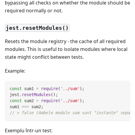
bypassing all checks on whether the module should be
required normally or not.
jest.resetModules()
Resets the module registry - the cache of all required
modules. This is useful to isolate modules where local
state might conflict between tests.
Example:
const
 sum1 
=
require
(
'../sum'
)
;
jest
.
resetModules
(
)
;
const
 sum2 
=
require
(
'../sum'
)
;
sum1 
===
 sum2
;
// > false (Ambele module sum sunt "instanțe" separa
Exemplu într-un test: