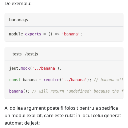
De exemplu:
banana.js
module
.
exports
=
(
)
=>
'banana'
;
__tests__/test.js
jest
.
mock
(
'../banana'
)
;
const
 banana 
=
require
(
'../banana'
)
;
// banana will 
banana
(
)
;
// will return 'undefined' because the fun
Al doilea argument poate fi folosit pentru a specifica
un modul explicit, care este rulat în locul celui generat
automat de Jest: