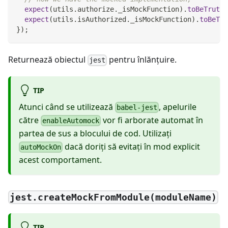
expect
(
utils
.
authorize
.
_isMockFunction
)
.
toBeTruthy
expect
(
utils
.
isAuthorized
.
_isMockFunction
)
.
toBeTru
}
)
;
Returnează obiectul
pentru înlănţuire.
jest
TIP
Atunci când se utilizează
, apelurile
babel-jest
către
vor fi arborate automat în
enableAutomock
partea de sus a blocului de cod. Utilizaţi
dacă doriţi să evitați în mod explicit
autoMockOn
acest comportament.
jest.createMockFromModule(moduleName)
TIP