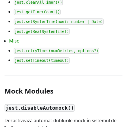
jest.clearAllTimers()
jest.getTimerCount()
jest.setSystemTime(now?: number | Date)
jest.getRealSystemTime()
Misc
jest.retryTimes(numRetries, options?)
jest.setTimeout(timeout)
Mock Modules
jest.disableAutomock()
Dezactivează automat dublurile mock în sistemul de