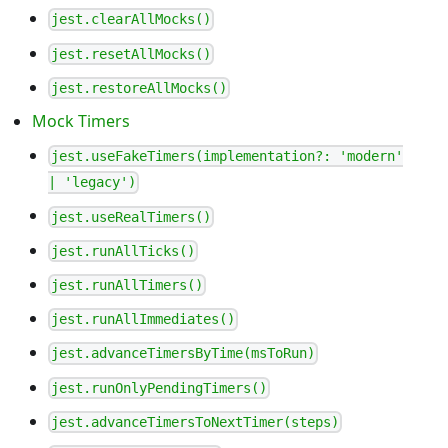
jest.clearAllMocks()
jest.resetAllMocks()
jest.restoreAllMocks()
Mock Timers
jest.useFakeTimers(implementation?: 'modern'
| 'legacy')
jest.useRealTimers()
jest.runAllTicks()
jest.runAllTimers()
jest.runAllImmediates()
jest.advanceTimersByTime(msToRun)
jest.runOnlyPendingTimers()
jest.advanceTimersToNextTimer(steps)