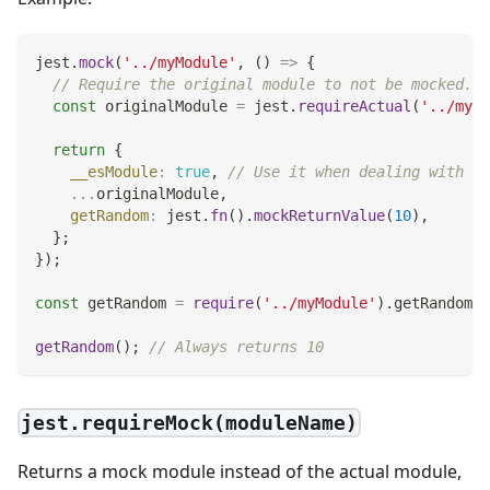
jest
.
mock
(
'../myModule'
,
(
)
=>
{
// Require the original module to not be mocked...
const
 originalModule 
=
 jest
.
requireActual
(
'../myMo
return
{
__esModule
:
true
,
// Use it when dealing with es
...
originalModule
,
getRandom
:
 jest
.
fn
(
)
.
mockReturnValue
(
10
)
,
}
;
}
)
;
const
 getRandom 
=
require
(
'../myModule'
)
.
getRandom
;
getRandom
(
)
;
// Always returns 10
jest.requireMock(moduleName)
Returns a mock module instead of the actual module,