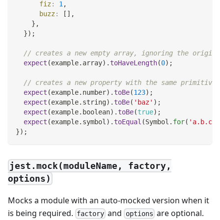
fiz
:
1
,
buzz
:
[
]
,
}
,
}
)
;
// creates a new empty array, ignoring the origina
expect
(
example
.
array
)
.
toHaveLength
(
0
)
;
// creates a new property with the same primitive 
expect
(
example
.
number
)
.
toBe
(
123
)
;
expect
(
example
.
string
)
.
toBe
(
'baz'
)
;
expect
(
example
.
boolean
)
.
toBe
(
true
)
;
expect
(
example
.
symbol
)
.
toEqual
(
Symbol
.
for
(
'a.b.c'
)
}
)
;
jest.mock(moduleName, factory,
options)
Mocks a module with an auto-mocked version when it
is being required.
and
are optional.
factory
options