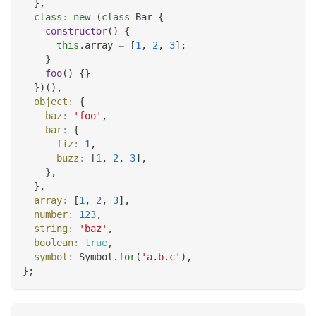
}
,
class
:
new
(
class
Bar
{
constructor
(
)
{
this
.
array
=
[
1
,
2
,
3
]
;
}
foo
(
)
{
}
}
)
(
)
,
object
:
{
baz
:
'foo'
,
bar
:
{
fiz
:
1
,
buzz
:
[
1
,
2
,
3
]
,
}
,
}
,
array
:
[
1
,
2
,
3
]
,
number
:
123
,
string
:
'baz'
,
boolean
:
true
,
symbol
:
Symbol
.
for
(
'a.b.c'
)
,
}
;