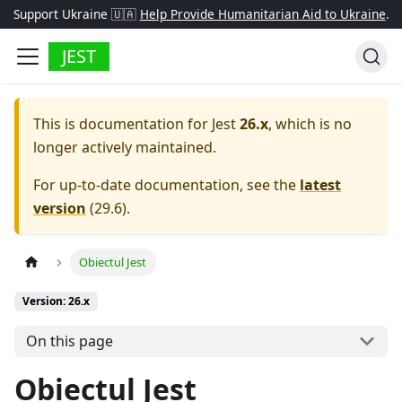
Support Ukraine 🇺🇦
Help Provide Humanitarian Aid to Ukraine
.
JEST
This is documentation for
Jest
26.x
, which is no
longer actively maintained.
For up-to-date documentation, see the
latest
version
(
29.6
).
Obiectul Jest
Version: 26.x
On this page
Obiectul Jest