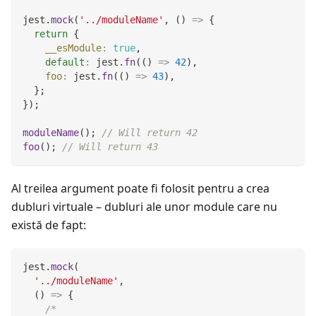
jest
.
mock
(
'../moduleName'
,
(
)
=>
{
return
{
__esModule
:
true
,
default
:
 jest
.
fn
(
(
)
=>
42
)
,
foo
:
 jest
.
fn
(
(
)
=>
43
)
,
}
;
}
)
;
moduleName
(
)
;
// Will return 42
foo
(
)
;
// Will return 43
Al treilea argument poate fi folosit pentru a crea
dubluri virtuale – dubluri ale unor module care nu
există de fapt:
jest
.
mock
(
'../moduleName'
,
(
)
=>
{
/*