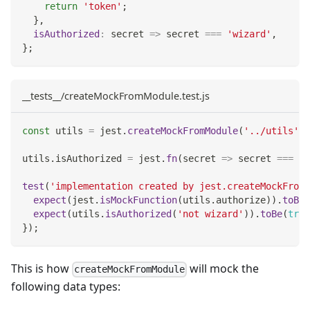
return
'token'
;
}
,
isAuthorized
:
secret
=>
 secret 
===
'wizard'
,
}
;
__tests__/createMockFromModule.test.js
const
 utils 
=
 jest
.
createMockFromModule
(
'../utils'
)
;
utils
.
isAuthorized
=
 jest
.
fn
(
secret
=>
 secret 
===
'n
test
(
'implementation created by jest.createMockFromM
expect
(
jest
.
isMockFunction
(
utils
.
authorize
)
)
.
toBe
(
expect
(
utils
.
isAuthorized
(
'not wizard'
)
)
.
toBe
(
true
}
)
;
This is how
will mock the
createMockFromModule
following data types: