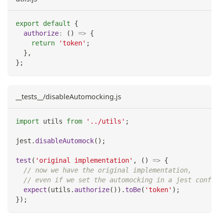
export
default
{
authorize
:
(
)
=>
{
return
'token'
;
}
,
}
;
__tests__/disableAutomocking.js
import
utils
from
'../utils'
;
jest
.
disableAutomock
(
)
;
test
(
'original implementation'
,
(
)
=>
{
// now we have the original implementation,
// even if we set the automocking in a jest config
expect
(
utils
.
authorize
(
)
)
.
toBe
(
'token'
)
;
}
)
;