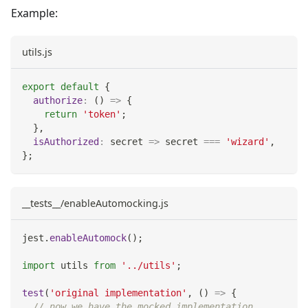
Example:
utils.js
export
default
{
authorize
:
(
)
=>
{
return
'token'
;
}
,
isAuthorized
:
secret
=>
 secret 
===
'wizard'
,
}
;
__tests__/enableAutomocking.js
jest
.
enableAutomock
(
)
;
import
utils
from
'../utils'
;
test
(
'original implementation'
,
(
)
=>
{
// now we have the mocked implementation,