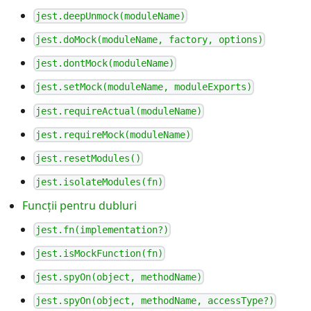
jest.deepUnmock(moduleName)
jest.doMock(moduleName, factory, options)
jest.dontMock(moduleName)
jest.setMock(moduleName, moduleExports)
jest.requireActual(moduleName)
jest.requireMock(moduleName)
jest.resetModules()
jest.isolateModules(fn)
Funcții pentru dubluri
jest.fn(implementation?)
jest.isMockFunction(fn)
jest.spyOn(object, methodName)
jest.spyOn(object, methodName, accessType?)