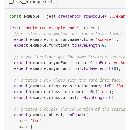
__tests__/example.test.js
const
 example 
=
 jest
.
createMockFromModule
(
'../exampl
test
(
'should run example code'
,
(
)
=>
{
// creates a new mocked function with no formal ar
expect
(
example
.
function
.
name
)
.
toBe
(
'square'
)
;
expect
(
example
.
function
)
.
toHaveLength
(
0
)
;
// async functions get the same treatment as stand
expect
(
example
.
asyncFunction
.
name
)
.
toBe
(
'asyncSqua
expect
(
example
.
asyncFunction
)
.
toHaveLength
(
0
)
;
// creates a new class with the same interface, me
expect
(
example
.
class
.
constructor
.
name
)
.
toBe
(
'Bar'
)
expect
(
example
.
class
.
foo
.
name
)
.
toBe
(
'foo'
)
;
expect
(
example
.
class
.
array
)
.
toHaveLength
(
0
)
;
// creates a deeply cloned version of the original
expect
(
example
.
object
)
.
toEqual
(
{
baz
:
'foo'
,
bar
:
{