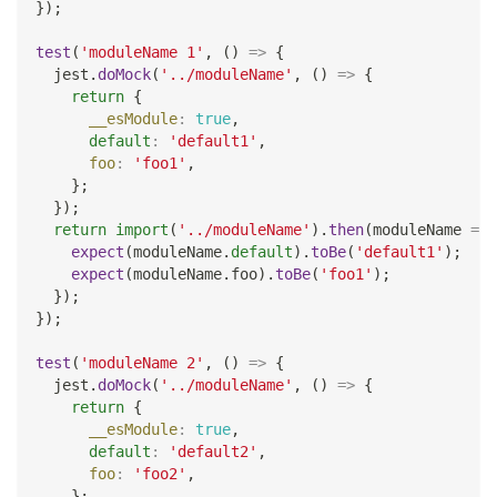
}
)
;
test
(
'moduleName 1'
,
(
)
=>
{
  jest
.
doMock
(
'../moduleName'
,
(
)
=>
{
return
{
__esModule
:
true
,
default
:
'default1'
,
foo
:
'foo1'
,
}
;
}
)
;
return
import
(
'../moduleName'
)
.
then
(
moduleName
=>
expect
(
moduleName
.
default
)
.
toBe
(
'default1'
)
;
expect
(
moduleName
.
foo
)
.
toBe
(
'foo1'
)
;
}
)
;
}
)
;
test
(
'moduleName 2'
,
(
)
=>
{
  jest
.
doMock
(
'../moduleName'
,
(
)
=>
{
return
{
__esModule
:
true
,
default
:
'default2'
,
foo
:
'foo2'
,
}
;