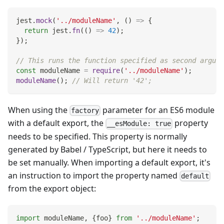
jest
.
mock
(
'../moduleName'
,
(
)
=>
{
return
 jest
.
fn
(
(
)
=>
42
)
;
}
)
;
// This runs the function specified as second argume
const
 moduleName 
=
require
(
'../moduleName'
)
;
moduleName
(
)
;
// Will return '42';
When using the
parameter for an ES6 module
factory
with a default export, the
property
__esModule: true
needs to be specified. This property is normally
generated by Babel / TypeScript, but here it needs to
be set manually. When importing a default export, it's
an instruction to import the property named
default
from the export object:
import
moduleName
,
{
foo
}
from
'../moduleName'
;