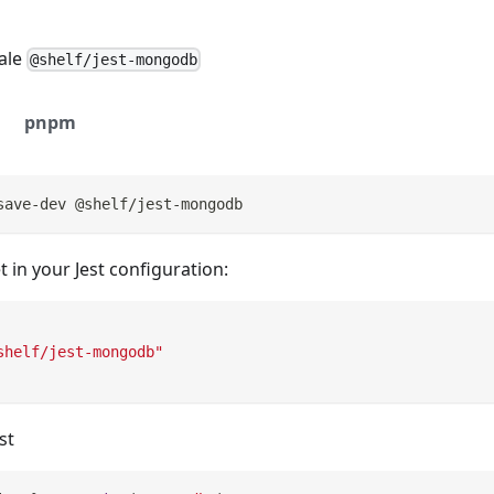
tale
@shelf/jest-mongodb
pnpm
save-dev @shelf/jest-mongodb
t in your Jest configuration:
shelf/jest-mongodb"
st