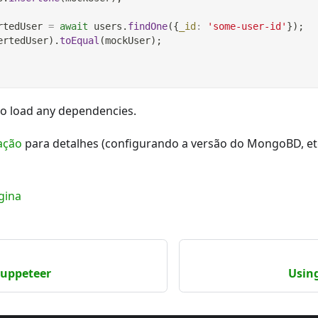
rtedUser 
=
await
 users
.
findOne
(
{
_id
:
'some-user-id'
}
)
;
ertedUser
)
.
toEqual
(
mockUser
)
;
to load any dependencies.
ação
para detalhes (configurando a versão do MongoBD, etc
gina
puppeteer
Usin