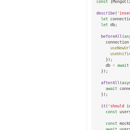
const
{
MongoCl
describe
(
'inse
let
 connecti
let
 db
;
beforeAll
(
as
    connection
useNewUr
useUnifi
}
)
;
    db 
=
await
}
)
;
afterAll
(
asy
await
 conn
}
)
;
it
(
'should i
const
 user
const
 mock
await
 user