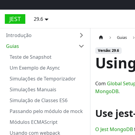
JEST
29.6
Introdução
Guias
Guias
Versão: 29.6
Usin
Teste de Snapshot
Um Exemplo de Async
Simulações de Temporizador
Com
Global Set
Simulações Manuais
MongoDB
.
Simulação de Classes ES6
Use jes
Passando pelo módulo de mock
Módulos ECMAScript
O Jest MongoDB
Usando com webpack