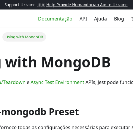
Support Ukraine 🇺🇦
Help Provide Humanitarian Aid to Ukraine
.
Documentação
API
Ajuda
Blog
Using with MongoDB
g with MongoDB
up/Teardown
e
Async Test Environment
APIs, Jest pode func
t-mongodb Preset
fornece todas as configurações necessárias para executar 