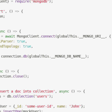
ient
}
=
require
(
'mongodb'
)
;
rt'
,
(
)
=>
{
on
;
ync
(
)
=>
{
 
=
await
MongoClient
.
connect
(
globalThis
.
__MONGO_URI__
,
{
lParser
:
true
,
edTopology
:
true
,
 connection
.
db
(
globalThis
.
__MONGO_DB_NAME__
)
;
nc
(
)
=>
{
ection
.
close
(
)
;
nsert a doc into collection'
,
async
(
)
=>
{
s 
=
 db
.
collection
(
'users'
)
;
User 
=
{
_id
:
'some-user-id'
,
name
:
'John'
}
;
s
.
insertOne
(
mockUser
)
;