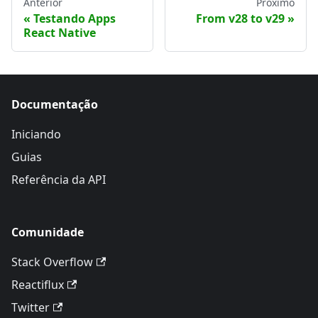
Anterior
Próximo
Testando Apps
From v28 to v29
React Native
Documentação
Iniciando
Guias
Referência da API
Comunidade
Stack Overflow
Reactiflux
Twitter