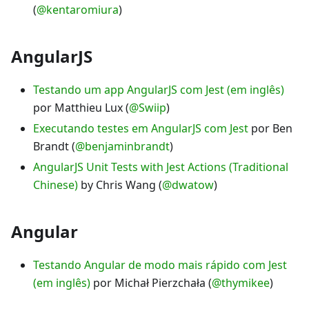
(
@kentaromiura
)
AngularJS
Testando um app AngularJS com Jest (em inglês)
por Matthieu Lux (
@Swiip
)
Executando testes em AngularJS com Jest
por Ben
Brandt (
@benjaminbrandt
)
AngularJS Unit Tests with Jest Actions (Traditional
Chinese)
by Chris Wang (
@dwatow
)
Angular
Testando Angular de modo mais rápido com Jest
(em inglês)
por Michał Pierzchała (
@thymikee
)