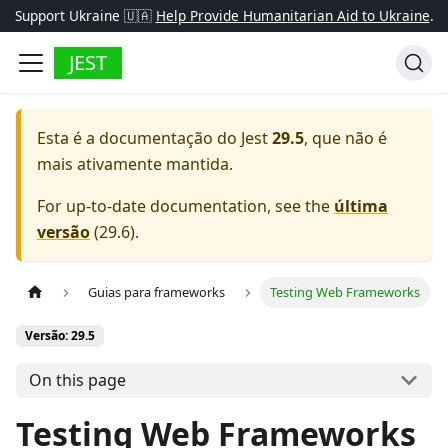
Support Ukraine 🇺🇦
Help Provide Humanitarian Aid to Ukraine
.
JEST
Esta é a documentação do
Jest
29.5
, que não é
mais ativamente mantida.
For up-to-date documentation, see the
última
versão
(
29.6
).
Guias para frameworks
Testing Web Frameworks
Versão: 29.5
On this page
Testing Web Frameworks